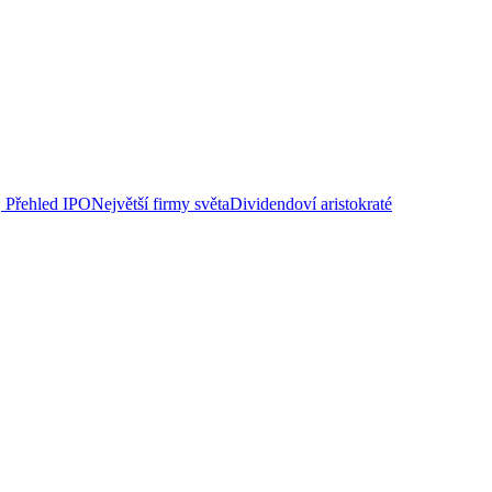
Přehled IPO
Největší firmy světa
Dividendoví aristokraté