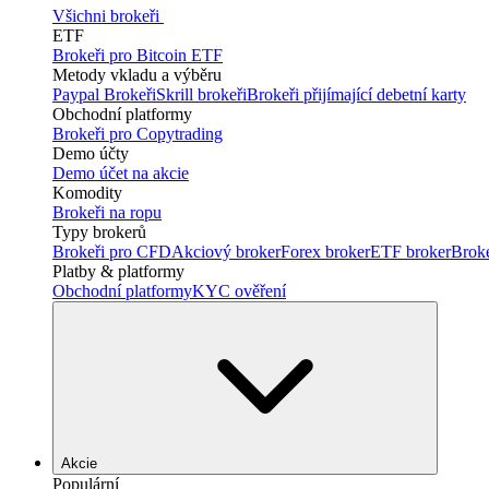
Všichni brokeři
ETF
Brokeři pro Bitcoin ETF
Metody vkladu a výběru
Paypal Brokeři
Skrill brokeři
Brokeři přijímající debetní karty
Obchodní platformy
Brokeři pro Copytrading
Demo účty
Demo účet na akcie
Komodity
Brokeři na ropu
Typy brokerů
Brokeři pro CFD
Akciový broker
Forex broker
ETF broker
Brok
Platby & platformy
Obchodní platformy
KYC ověření
Akcie
Populární