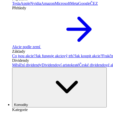
Tesla
Apple
Nvidia
Amazon
Microsoft
Meta
Google
ČEZ
Přehledy
Akcie podle zemí
Základy
Co jsou akcie?
Jak funguje akciový trh?
Jak koupit akcie?
Frakčn
Dividendy
Měsíční dividendy
Dividendoví aristokraté
České dividendové a
Komodity
Kategorie