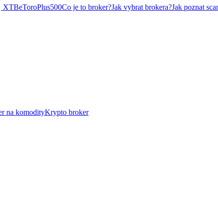
XTB
eToro
Plus500
Co je to broker?
Jak vybrat brokera?
Jak poznat sca
er na komodity
Krypto broker