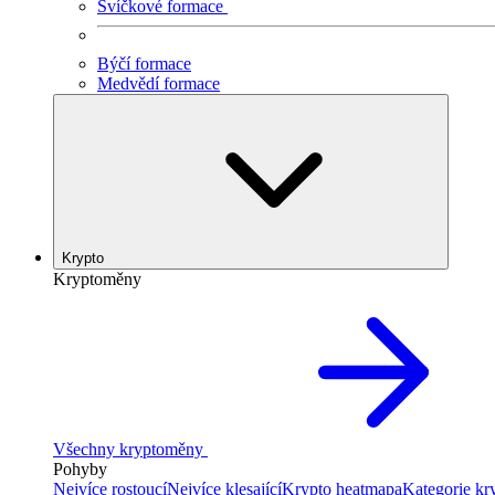
Svíčkové formace
Býčí formace
Medvědí formace
Krypto
Kryptoměny
Všechny kryptoměny
Pohyby
Nejvíce rostoucí
Nejvíce klesající
Krypto heatmapa
Kategorie k