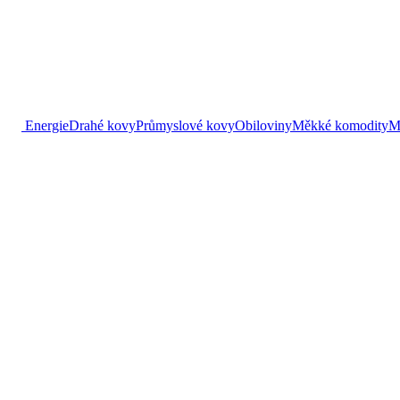
Energie
Drahé kovy
Průmyslové kovy
Obiloviny
Měkké komodity
M