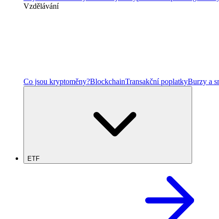
Vzdělávání
Co jsou kryptoměny?
Blockchain
Transakční poplatky
Burzy a 
ETF