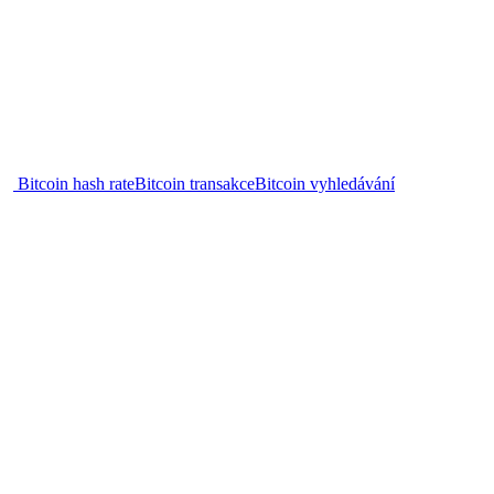
Bitcoin hash rate
Bitcoin transakce
Bitcoin vyhledávání