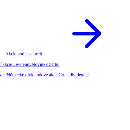
Akcie podle sektorů
í akcie
Dividendy
Novinky z trhu
kcie
Německé dividendové akcie
Co je dividenda?