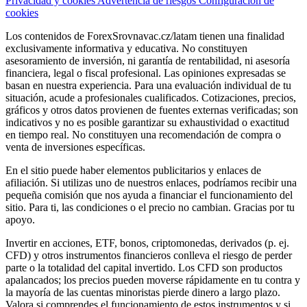
Privacidad y cookies
Advertencia de riesgos
Configuración de
cookies
Los contenidos de ForexSrovnavac.cz/latam tienen una finalidad
exclusivamente informativa y educativa. No constituyen
asesoramiento de inversión, ni garantía de rentabilidad, ni asesoría
financiera, legal o fiscal profesional. Las opiniones expresadas se
basan en nuestra experiencia. Para una evaluación individual de tu
situación, acude a profesionales cualificados. Cotizaciones, precios,
gráficos y otros datos provienen de fuentes externas verificadas; son
indicativos y no es posible garantizar su exhaustividad o exactitud
en tiempo real. No constituyen una recomendación de compra o
venta de inversiones específicas.
En el sitio puede haber elementos publicitarios y enlaces de
afiliación. Si utilizas uno de nuestros enlaces, podríamos recibir una
pequeña comisión que nos ayuda a financiar el funcionamiento del
sitio. Para ti, las condiciones o el precio no cambian. Gracias por tu
apoyo.
Invertir en acciones, ETF, bonos, criptomonedas, derivados (p. ej.
CFD) y otros instrumentos financieros conlleva el riesgo de perder
parte o la totalidad del capital invertido. Los CFD son productos
apalancados; los precios pueden moverse rápidamente en tu contra y
la mayoría de las cuentas minoristas pierde dinero a largo plazo.
Valora si comprendes el funcionamiento de estos instrumentos y si