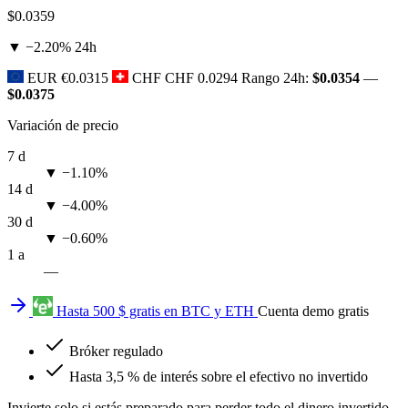
$0.0359
▼ −2.20%
24h
EUR
€0.0315
CHF
CHF 0.0294
Rango 24h:
$0.0354
—
$0.0375
Variación de precio
7 d
▼ −1.10%
14 d
▼ −4.00%
30 d
▼ −0.60%
1 a
—
Hasta 500 $ gratis en BTC y ETH
Cuenta demo gratis
Bróker regulado
Hasta 3,5 % de interés sobre el efectivo no invertido
Invierte solo si estás preparado para perder todo el dinero invertido.