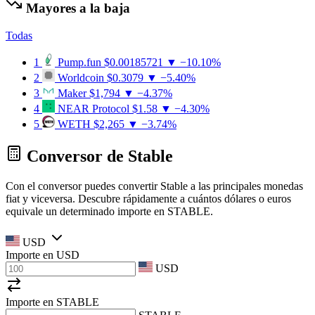
Mayores a la baja
Todas
1
Pump.fun
$0.00185721
▼ −10.10%
2
Worldcoin
$0.3079
▼ −5.40%
3
Maker
$1,794
▼ −4.37%
4
NEAR Protocol
$1.58
▼ −4.30%
5
WETH
$2,265
▼ −3.74%
Conversor de ​​Stable
Con el conversor puedes convertir ​​Stable a las principales monedas
fiat y viceversa. Descubre rápidamente a cuántos dólares o euros
equivale un determinado importe en STABLE.
USD
Importe en
USD
USD
Importe en STABLE