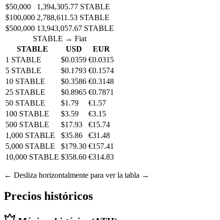
$50,000
1,394,305.77 STABLE
$100,000
2,788,611.53 STABLE
$500,000
13,943,057.67 STABLE
STABLE → Fiat
STABLE
USD
EUR
1 STABLE
$0.0359
€0.0315
5 STABLE
$0.1793
€0.1574
10 STABLE
$0.3586
€0.3148
25 STABLE
$0.8965
€0.7871
50 STABLE
$1.79
€1.57
100 STABLE
$3.59
€3.15
500 STABLE
$17.93
€15.74
1,000 STABLE
$35.86
€31.48
5,000 STABLE
$179.30
€157.41
10,000 STABLE
$358.60
€314.83
← Desliza horizontalmente para ver la tabla →
Precios históricos