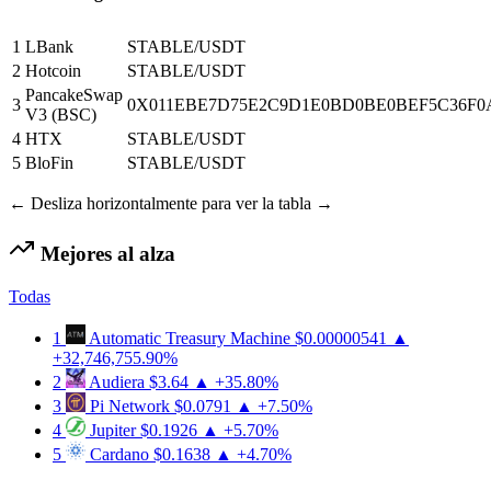
1
LBank
STABLE/USDT
2
Hotcoin
STABLE/USDT
PancakeSwap
3
0X011EBE7D75E2C9D1E0BD0BE0BEF5C36F0A90
V3 (BSC)
4
HTX
STABLE/USDT
5
BloFin
STABLE/USDT
← Desliza horizontalmente para ver la tabla →
Mejores al alza
Todas
1
Automatic Treasury Machine
$0.00000541
▲
+32,746,755.90%
2
Audiera
$3.64
▲ +35.80%
3
Pi Network
$0.0791
▲ +7.50%
4
Jupiter
$0.1926
▲ +5.70%
5
Cardano
$0.1638
▲ +4.70%