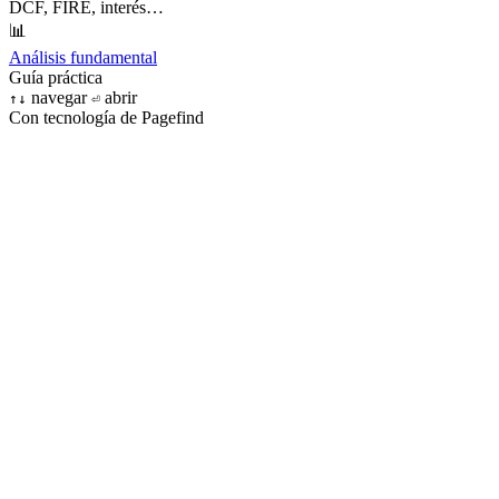
DCF, FIRE, interés…
📊
Análisis fundamental
Guía práctica
navegar
abrir
↑
↓
⏎
Con tecnología de Pagefind