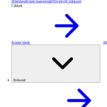
Hőtérkép
Kripto kategóriák
Növekvő
Csökkenő
Cikkek
Kripto hírek
Bi
Brókerek