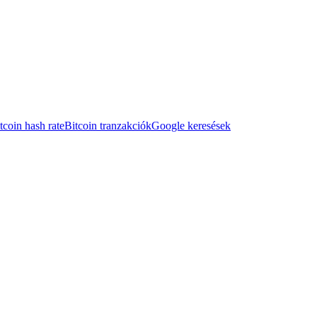
tcoin hash rate
Bitcoin tranzakciók
Google keresések