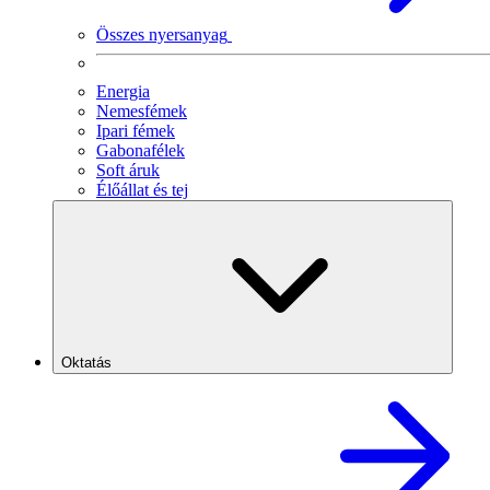
Összes nyersanyag
Energia
Nemesfémek
Ipari fémek
Gabonafélek
Soft áruk
Élőállat és tej
Oktatás