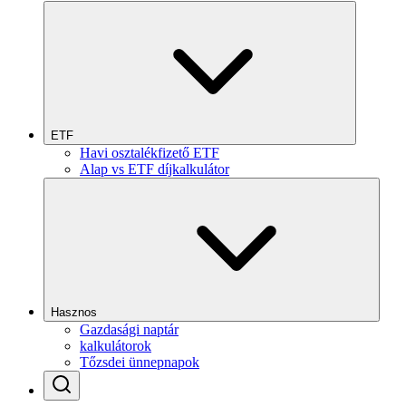
ETF
Havi osztalékfizető ETF
Alap vs ETF díjkalkulátor
Hasznos
Gazdasági naptár
kalkulátorok
Tőzsdei ünnepnapok