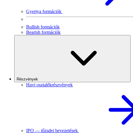
Gyertya formációk
Bullish formációk
Bearish formációk
Részvények
Havi osztalékrészvények
IPO — tőzsdei bevezetések