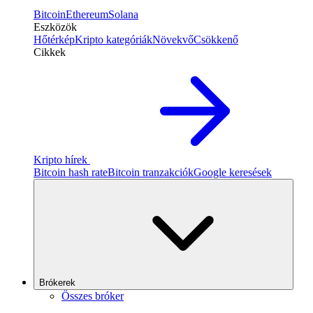
Bitcoin
Ethereum
Solana
Eszközök
Hőtérkép
Kripto kategóriák
Növekvő
Csökkenő
Cikkek
Kripto hírek
Bitcoin hash rate
Bitcoin tranzakciók
Google keresések
Brókerek
Összes bróker