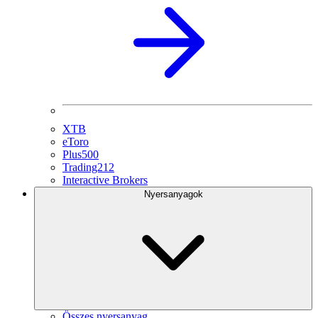
XTB
eToro
Plus500
Trading212
Interactive Brokers
Nyersanyagok
Összes nyersanyag