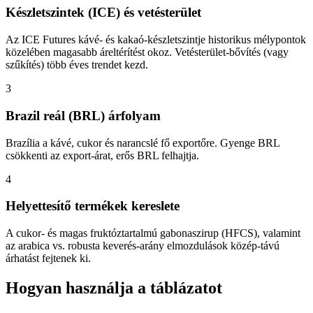
Készletszintek (ICE) és vetésterület
Az ICE Futures kávé- és kakaó-készletszintje historikus mélypontok
közelében magasabb áreltérítést okoz. Vetésterület-bővítés (vagy
szűkítés) több éves trendet kezd.
3
Brazil reál (BRL) árfolyam
Brazília a kávé, cukor és narancslé fő exportőre. Gyenge BRL
csökkenti az export-árat, erős BRL felhajtja.
4
Helyettesítő termékek kereslete
A cukor- és magas fruktóztartalmú gabonaszirup (HFCS), valamint
az arabica vs. robusta keverés-arány elmozdulások közép-távú
árhatást fejtenek ki.
Hogyan használja a táblázatot