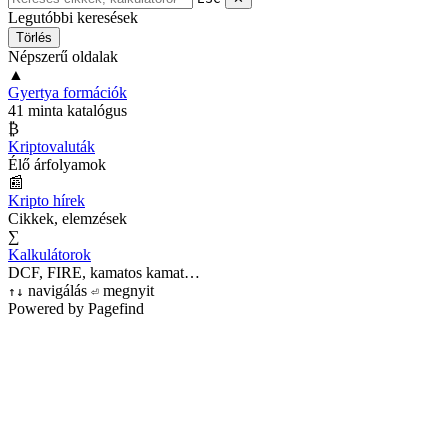
Legutóbbi keresések
Törlés
Népszerű oldalak
▲
Gyertya formációk
41 minta katalógus
₿
Kriptovaluták
Élő árfolyamok
📰
Kripto hírek
Cikkek, elemzések
∑
Kalkulátorok
DCF, FIRE, kamatos kamat…
navigálás
megnyit
↑
↓
⏎
Powered by Pagefind