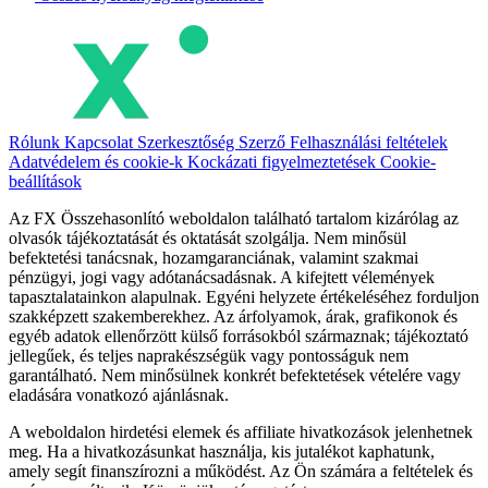
Rólunk
Kapcsolat
Szerkesztőség
Szerző
Felhasználási feltételek
Adatvédelem és cookie-k
Kockázati figyelmeztetések
Cookie-
beállítások
Az FX Összehasonlító weboldalon található tartalom kizárólag az
olvasók tájékoztatását és oktatását szolgálja. Nem minősül
befektetési tanácsnak, hozamgaranciának, valamint szakmai
pénzügyi, jogi vagy adótanácsadásnak. A kifejtett vélemények
tapasztalatainkon alapulnak. Egyéni helyzete értékeléséhez forduljon
szakképzett szakemberekhez. Az árfolyamok, árak, grafikonok és
egyéb adatok ellenőrzött külső forrásokból származnak; tájékoztató
jellegűek, és teljes naprakészségük vagy pontosságuk nem
garantálható. Nem minősülnek konkrét befektetések vételére vagy
eladására vonatkozó ajánlásnak.
A weboldalon hirdetési elemek és affiliate hivatkozások jelenhetnek
meg. Ha a hivatkozásunkat használja, kis jutalékot kaphatunk,
amely segít finanszírozni a működést. Az Ön számára a feltételek és