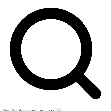
ESC
✕