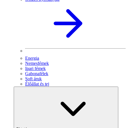
Energia
Nemesfémek
Ipari fémek
Gabonafélek
Soft áruk
Élőállat és tej