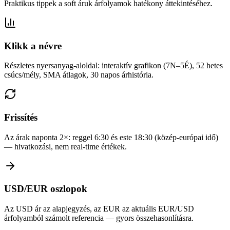
Praktikus tippek a soft áruk árfolyamok hatékony áttekintéséhez.
Klikk a névre
Részletes nyersanyag-aloldal: interaktív grafikon (7N–5É), 52 hetes
csúcs/mély, SMA átlagok, 30 napos árhistória.
Frissítés
Az árak naponta 2×: reggel 6:30 és este 18:30 (közép-európai idő)
— hivatkozási, nem real-time értékek.
USD/EUR oszlopok
Az USD ár az alapjegyzés, az EUR az aktuális EUR/USD
árfolyamból számolt referencia — gyors összehasonlításra.