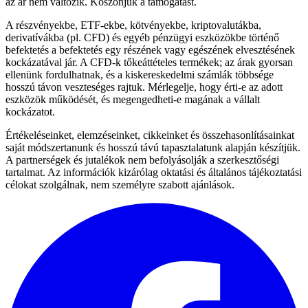
az ár nem változik. Köszönjük a támogatást.
A részvényekbe, ETF-ekbe, kötvényekbe, kriptovalutákba,
derivatívákba (pl. CFD) és egyéb pénzügyi eszközökbe történő
befektetés a befektetés egy részének vagy egészének elvesztésének
kockázatával jár. A CFD-k tőkeáttételes termékek; az árak gyorsan
ellenünk fordulhatnak, és a kiskereskedelmi számlák többsége
hosszú távon veszteséges rajtuk. Mérlegelje, hogy érti-e az adott
eszközök működését, és megengedheti-e magának a vállalt
kockázatot.
Értékeléseinket, elemzéseinket, cikkeinket és összehasonlításainkat
saját módszertanunk és hosszú távú tapasztalatunk alapján készítjük.
A partnerségek és jutalékok nem befolyásolják a szerkesztőségi
tartalmat. Az információk kizárólag oktatási és általános tájékoztatási
célokat szolgálnak, nem személyre szabott ajánlások.