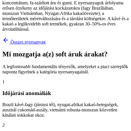
koncentrátum, fa-szárított áru és gumi. E nyersanyagok árfolyama
erősen érzékeny az időjárási kockázatokra (fagy Brazíliában,
monszun Vietnámban, Nyugat-Afrika kakaóövezete), a
termőterületek méretváltozására és a tárolási költségekre. A kávé és a
kakaó a leglikvidebb soft termékek, gyakran 30–50%-os éves
árvolatilitással.
Összes nyersanyag
Mi mozgatja a(z) soft áruk árakat?
A legfontosabb fundamentális tényezők, amelyeket a piaci szereplők
naponta figyelnek a kategória nyersanyagainál.
1
Időjárási anomáliák
Brazil kávé-fagy (júniusi tél), nyugat-afrikai kakaó-betegségek,
ausztrál cukornád-aszály, vietnámi robusta-monszun közvetlen
kínálati sokkokat okoz.
2