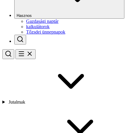
Hasznos
Gazdasági naptár
kalkulátorok
Tőzsdei ünnepnapok
Jutalmak