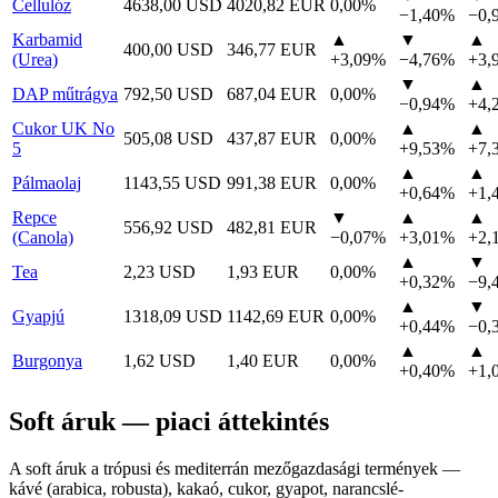
Cellulóz
4638,00 USD
4020,82 EUR
0,00%
−1,40%
−0,
Karbamid
▲
▼
▲
400,00 USD
346,77 EUR
(Urea)
+3,09%
−4,76%
+3,
▼
▲
DAP műtrágya
792,50 USD
687,04 EUR
0,00%
−0,94%
+4,
Cukor UK No
▲
▲
505,08 USD
437,87 EUR
0,00%
5
+9,53%
+7,
▲
▲
Pálmaolaj
1143,55 USD
991,38 EUR
0,00%
+0,64%
+1,
Repce
▼
▲
▲
556,92 USD
482,81 EUR
(Canola)
−0,07%
+3,01%
+2,
▲
▼
Tea
2,23 USD
1,93 EUR
0,00%
+0,32%
−9,
▲
▼
Gyapjú
1318,09 USD
1142,69 EUR
0,00%
+0,44%
−0,
▲
▲
Burgonya
1,62 USD
1,40 EUR
0,00%
+0,40%
+1,
Soft áruk — piaci áttekintés
A soft áruk a trópusi és mediterrán mezőgazdasági termények —
kávé (arabica, robusta), kakaó, cukor, gyapot, narancslé-