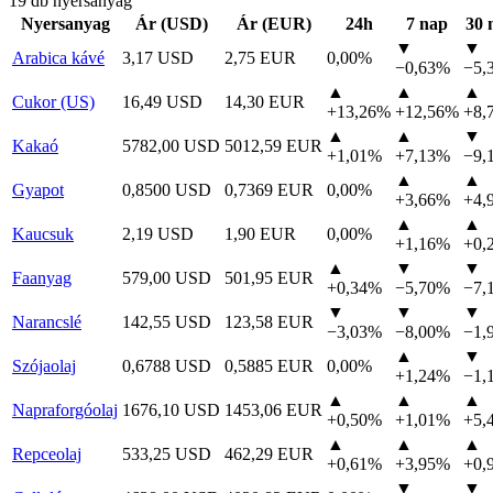
19 db nyersanyag
Nyersanyag
Ár (USD)
Ár (EUR)
24h
7 nap
30 
▼
▼
Arabica kávé
3,17 USD
2,75 EUR
0,00%
−0,63%
−5,
▲
▲
▲
Cukor (US)
16,49 USD
14,30 EUR
+13,26%
+12,56%
+8,
▲
▲
▼
Kakaó
5782,00 USD
5012,59 EUR
+1,01%
+7,13%
−9,
▲
▲
Gyapot
0,8500 USD
0,7369 EUR
0,00%
+3,66%
+4,
▲
▲
Kaucsuk
2,19 USD
1,90 EUR
0,00%
+1,16%
+0,
▲
▼
▼
Faanyag
579,00 USD
501,95 EUR
+0,34%
−5,70%
−7,
▼
▼
▼
Narancslé
142,55 USD
123,58 EUR
−3,03%
−8,00%
−1,
▲
▼
Szójaolaj
0,6788 USD
0,5885 EUR
0,00%
+1,24%
−1,
▲
▲
▲
Napraforgóolaj
1676,10 USD
1453,06 EUR
+0,50%
+1,01%
+5,
▲
▲
▲
Repceolaj
533,25 USD
462,29 EUR
+0,61%
+3,95%
+0,
▼
▼