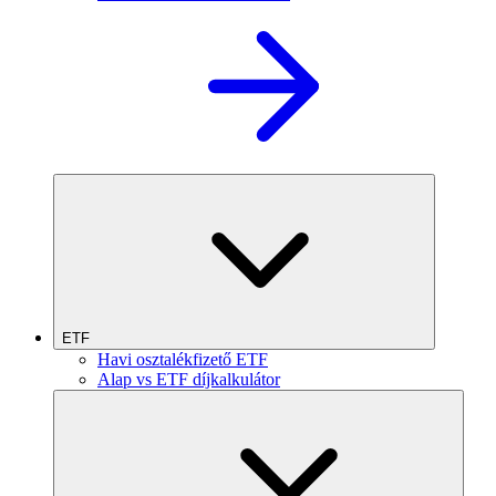
ETF
Havi osztalékfizető ETF
Alap vs ETF díjkalkulátor