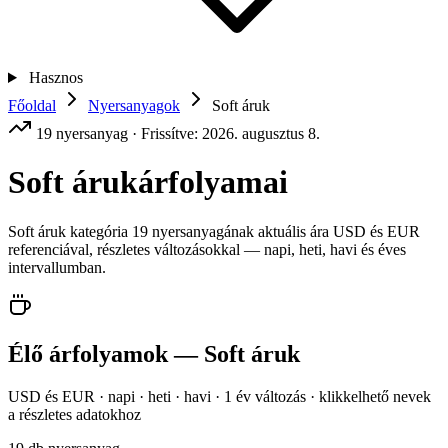
Hasznos
Főoldal
Nyersanyagok
Soft áruk
19 nyersanyag · Frissítve: 2026. augusztus 8.
Soft áruk
árfolyamai
Soft áruk kategória 19 nyersanyagának aktuális ára USD és EUR
referenciával, részletes változásokkal — napi, heti, havi és éves
intervallumban.
Élő árfolyamok — Soft áruk
USD és EUR · napi · heti · havi · 1 év változás · klikkelhető nevek
a részletes adatokhoz