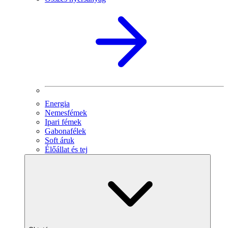
Energia
Nemesfémek
Ipari fémek
Gabonafélek
Soft áruk
Élőállat és tej