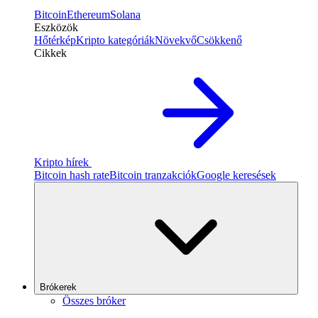
Bitcoin
Ethereum
Solana
Eszközök
Hőtérkép
Kripto kategóriák
Növekvő
Csökkenő
Cikkek
Kripto hírek
Bitcoin hash rate
Bitcoin tranzakciók
Google keresések
Brókerek
Összes bróker