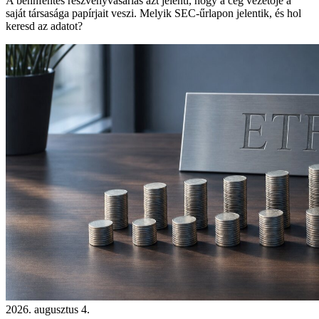
A bennfentes részvényvásárlás azt jelenti, hogy a cég vezetője a
saját társasága papírjait veszi. Melyik SEC-űrlapon jelentik, és hol
keresd az adatot?
2026. augusztus 4.