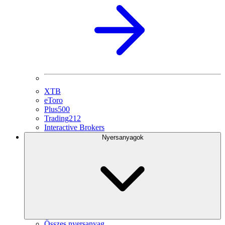
XTB
eToro
Plus500
Trading212
Interactive Brokers
Nyersanyagok
Összes nyersanyag