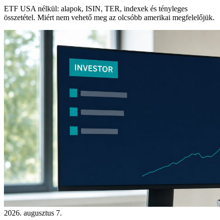
ETF USA nélkül: alapok, ISIN, TER, indexek és tényleges
összetétel. Miért nem vehető meg az olcsóbb amerikai megfelelőjük.
2026. augusztus 7.