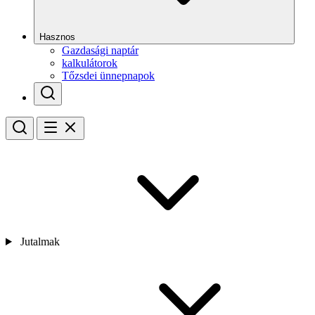
Hasznos
Gazdasági naptár
kalkulátorok
Tőzsdei ünnepnapok
Jutalmak