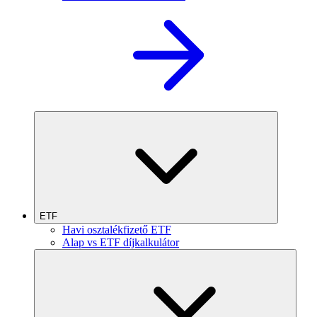
ETF
Havi osztalékfizető ETF
Alap vs ETF díjkalkulátor