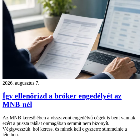
2026. augusztus 7.
Így ellenőrizd a bróker engedélyét az
MNB-nél
Az MNB keresőjében a visszavont engedélyű cégek is bent vannak,
ezért a puszta találat önmagában semmit nem bizonyít.
Végigvesszük, hol keress, és minek kell egyszerre stimmelnie a
tételben.