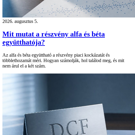
2026. augusztus 5.
Mit mutat a részvény alfa és béta
együtthatója?
Az alfa és béta együttható a részvény piaci kockázatát és
többlethozamát méri. Hogyan számolják, hol találod meg, és mit
nem árul el a két szám.