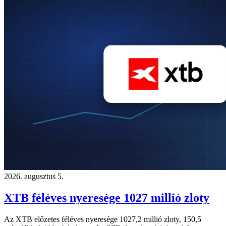
2026. augusztus 5.
XTB féléves nyeresége 1027 millió zloty
Az XTB előzetes féléves nyeresége 1027,2 millió zloty, 150,5