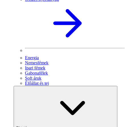
Energia
Nemesfémek
Ipari fémek
Gabonafélek
Soft áruk
Élőállat és tej