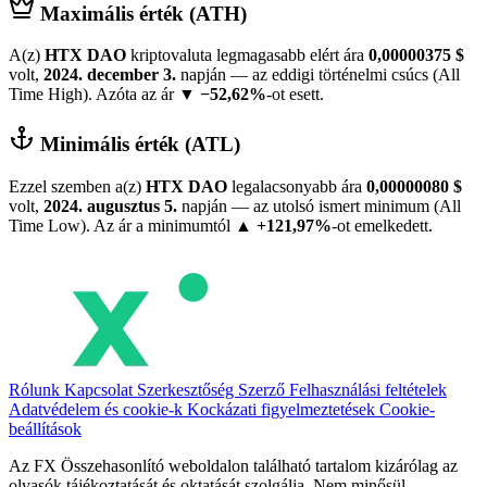
Maximális érték (ATH)
A(z)
HTX DAO
kriptovaluta legmagasabb elért ára
0,00000375 $
volt,
2024. december 3.
napján — az eddigi történelmi csúcs (All
Time High). Azóta az ár
▼ −52,62%
-ot esett.
Minimális érték (ATL)
Ezzel szemben a(z)
HTX DAO
legalacsonyabb ára
0,00000080 $
volt,
2024. augusztus 5.
napján — az utolsó ismert minimum (All
Time Low). Az ár a minimumtól
▲ +121,97%
-ot emelkedett.
Rólunk
Kapcsolat
Szerkesztőség
Szerző
Felhasználási feltételek
Adatvédelem és cookie-k
Kockázati figyelmeztetések
Cookie-
beállítások
Az FX Összehasonlító weboldalon található tartalom kizárólag az
olvasók tájékoztatását és oktatását szolgálja. Nem minősül