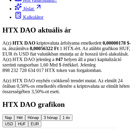
Hol vásárolhatsz?
Jóslat
Kalkulátor
HTX DAO aktuális ár
A(z)
HTX DAO
kriptovaluta árfolyama emelkedett
0,00000178 $
-
ra, átszámítva
0,00056322 Ft
1 HTX-ért. Az alábbi grafikon HUF,
EUR és USD fiat valutákban mutatja az ár hosszú távú alakulását.
A(z) HTX DAO jelenleg a
#47
helyen áll a piaci kapitalizáció
szerinti rangsorban 1,60 Mrd $ értékkel. Jelenleg
898 232 728 634 017 HTX token van forgalomban.
A(z) HTX DAO enyhén csökkenő trendet mutat. Az elmúlt 24
órában 0,50%-os emelkedés ellenére a kriptovaluta az elmúlt héten
összességében 3,50%-ot esett.
HTX DAO grafikon
Nap
Hét
Hónap
3 hónap
1 év
USD
HUF
EUR