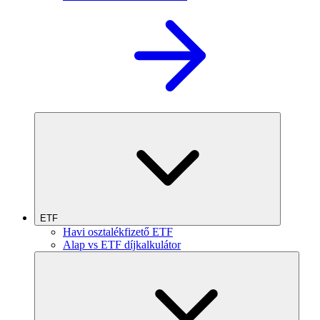
ETF
Havi osztalékfizető ETF
Alap vs ETF díjkalkulátor