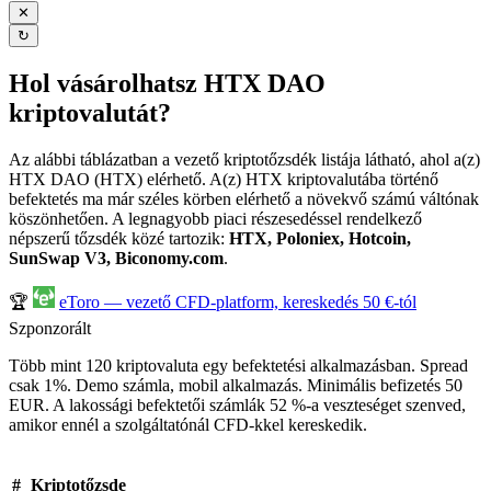
✕
↻
Hol vásárolhatsz HTX DAO
kriptovalutát?
Az alábbi táblázatban a vezető kriptotőzsdék listája látható, ahol a(z)
HTX DAO (HTX) elérhető. A(z) HTX kriptovalutába történő
befektetés ma már széles körben elérhető a növekvő számú váltónak
köszönhetően. A legnagyobb piaci részesedéssel rendelkező
népszerű tőzsdék közé tartozik:
HTX, Poloniex, Hotcoin,
SunSwap V3, Biconomy.com
.
🏆
eToro — vezető CFD-platform, kereskedés 50 €-tól
Szponzorált
Több mint 120 kriptovaluta egy befektetési alkalmazásban. Spread
csak 1%. Demo számla, mobil alkalmazás. Minimális befizetés 50
EUR. A lakossági befektetői számlák 52 %-a veszteséget szenved,
amikor ennél a szolgáltatónál CFD-kkel kereskedik.
#
Kriptotőzsde