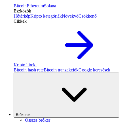
Bitcoin
Ethereum
Solana
Eszközök
Hőtérkép
Kripto kategóriák
Növekvő
Csökkenő
Cikkek
Kripto hírek
Bitcoin hash rate
Bitcoin tranzakciók
Google keresések
Brókerek
Összes bróker