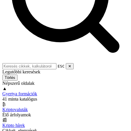
ESC
✕
Legutóbbi keresések
Törlés
Népszerű oldalak
▲
Gyertya formációk
41 minta katalógus
₿
Kriptovaluták
Élő árfolyamok
📰
Kripto hírek
Cikkek, elemzések