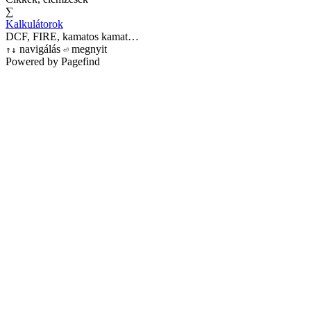
∑
Kalkulátorok
DCF, FIRE, kamatos kamat…
navigálás
megnyit
↑
↓
⏎
Powered by Pagefind