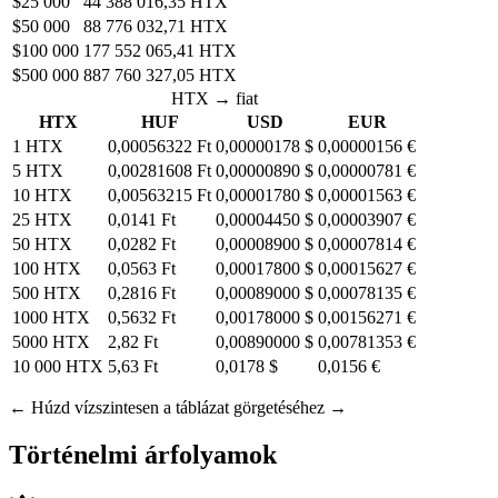
$25 000
44 388 016,35 HTX
$50 000
88 776 032,71 HTX
$100 000
177 552 065,41 HTX
$500 000
887 760 327,05 HTX
HTX → fiat
HTX
HUF
USD
EUR
1 HTX
0,00056322 Ft
0,00000178 $
0,00000156 €
5 HTX
0,00281608 Ft
0,00000890 $
0,00000781 €
10 HTX
0,00563215 Ft
0,00001780 $
0,00001563 €
25 HTX
0,0141 Ft
0,00004450 $
0,00003907 €
50 HTX
0,0282 Ft
0,00008900 $
0,00007814 €
100 HTX
0,0563 Ft
0,00017800 $
0,00015627 €
500 HTX
0,2816 Ft
0,00089000 $
0,00078135 €
1000 HTX
0,5632 Ft
0,00178000 $
0,00156271 €
5000 HTX
2,82 Ft
0,00890000 $
0,00781353 €
10 000 HTX
5,63 Ft
0,0178 $
0,0156 €
← Húzd vízszintesen a táblázat görgetéséhez →
Történelmi árfolyamok