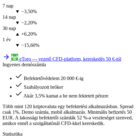
7 nap
▼ −3,50%
14 nap
▼ −2,20%
30 nap
▲ +6,20%
1 év
▼ −15,60%
eToro — vezető CFD-platform, kereskedés 50 €-tól
Ingyenes demószámla
Befektetővédelem 20 000 €-ig
Szabályozott bróker
Akár 3,5% kamat a be nem fektetett pénzre
Több mint 120 kriptovaluta egy befektetési alkalmazásban. Spread
csak 1%. Demo számla, mobil alkalmazás. Minimális befizetés 50
EUR. A lakossági befektetői számlák 52 %-a veszteséget szenved,
amikor ennél a szolgáltatónál CFD-kkel kereskedik.
Statisztika