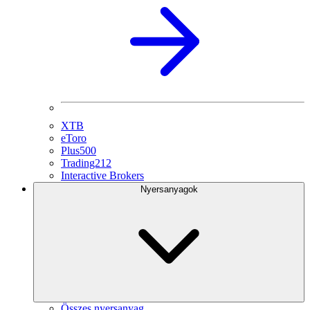
XTB
eToro
Plus500
Trading212
Interactive Brokers
Nyersanyagok
Összes nyersanyag