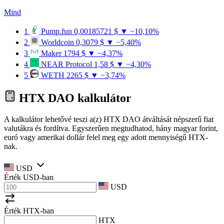
Mind
1
Pump.fun
0,00185721 $
▼ −10,10%
2
Worldcoin
0,3079 $
▼ −5,40%
3
Maker
1794 $
▼ −4,37%
4
NEAR Protocol
1,58 $
▼ −4,30%
5
WETH
2265 $
▼ −3,74%
HTX DAO kalkulátor
A kalkulátor lehetővé teszi a(z) HTX DAO átváltását népszerű fiat
valutákra és fordítva. Egyszerűen megtudhatod, hány magyar forint,
euró vagy amerikai dollár felel meg egy adott mennyiségű HTX-
nak.
USD
Érték
USD
-ban
USD
Érték HTX-ban
HTX