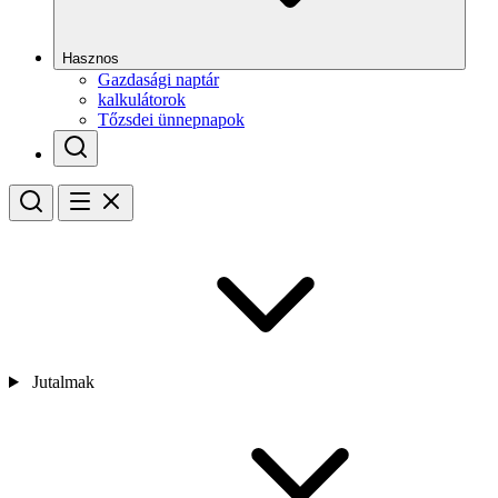
Hasznos
Gazdasági naptár
kalkulátorok
Tőzsdei ünnepnapok
Jutalmak