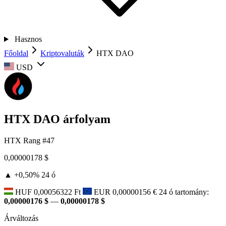
Hasznos
Főoldal
Kriptovaluták
HTX DAO
USD
HTX DAO árfolyam
HTX
Rang #47
0,00000178 $
▲ +0,50%
24 ó
HUF
0,00056322 Ft
EUR
0,00000156 €
24 ó tartomány:
0,00000176 $
—
0,00000178 $
Árváltozás