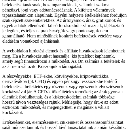
befektetési tanácsnak, hozamgaranciának, valamint szakmai
pénzügyi, jogi vagy adótanácsadásnak. A kifejtett vélemények
tapasztalatainkon alapulnak. Egyéni helyzete értékeléséhez forduljon
szakképzett szakemberekhez. Az árfolyamok, árak, grafikonok és
egyéb adatok ellenőrzött külső forrásokból származnak; tájékoztató
jellegűek, és teljes naprakészségük vagy pontosságuk nem
garantálható. Nem minősülnek konkrét befektetések vételére vagy
eladására vonatkozó ajánlásnak.
A weboldalon hirdetési elemek és affiliate hivatkozások jelenhetnek
meg. Ha a hivatkozásunkat használja, kis jutalékot kaphatunk,
amely segít finanszírozni a működést. Az Ön számára a feltételek és
az ár nem változik. Köszönjük a támogatást.
A részvényekbe, ETF-ekbe, kötvényekbe, kriptovalutákba,
derivatívákba (pl. CFD) és egyéb pénzügyi eszközökbe történő
befektetés a befektetés egy részének vagy egészének elvesztésének
kockázatával jár. A CFD-k tőkeáttételes termékek; az árak gyorsan
ellenünk fordulhatnak, és a kiskereskedelmi számlák többsége
hosszú távon veszteséges rajtuk. Mérlegelje, hogy érti-e az adott
eszközök működését, és megengedheti-e magának a vállalt
kockázatot.
Értékeléseinket, elemzéseinket, cikkeinket és összehasonlításainkat
saját módszertanunk és hosszú távú tapasztalatunk alapján készítjük.