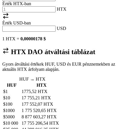
Érték HTX-ban
HTX
Érték
USD
-ban
USD
1 HTX =
0,00000178 $
HTX DAO átváltási táblázat
Gyors átváltási értékek HUF, USD és EUR pénznemekben az
aktuális HTX árfolyam alapján.
HUF → HTX
HUF
HTX
$1
1775,52 HTX
$10
17 755,21 HTX
$100
177 552,07 HTX
$1000
1 775 520,65 HTX
$5000
8 877 603,27 HTX
$10 000
17 755 206,54 HTX