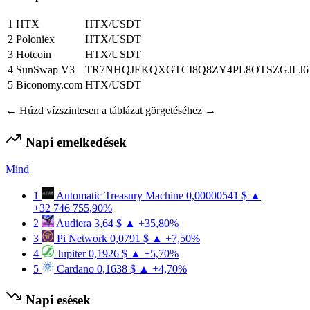
1
HTX
HTX/USDT
2
Poloniex
HTX/USDT
3
Hotcoin
HTX/USDT
4
SunSwap V3
TR7NHQJEKQXGTCI8Q8ZY4PL8OTSZGJLJ
5
Biconomy.com
HTX/USDT
← Húzd vízszintesen a táblázat görgetéséhez →
Napi emelkedések
Mind
1
Automatic Treasury Machine
0,00000541 $
▲
+32 746 755,90%
2
Audiera
3,64 $
▲ +35,80%
3
Pi Network
0,0791 $
▲ +7,50%
4
Jupiter
0,1926 $
▲ +5,70%
5
Cardano
0,1638 $
▲ +4,70%
Napi esések