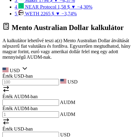
3
Maker
1794 $
▼ −4,37%
4
NEAR Protocol
1,58 $
▼ −4,30%
5
WETH
2265 $
▼ −3,74%
Mento Australian Dollar kalkulátor
A kalkulátor lehetővé teszi a(z) Mento Australian Dollar átváltását
népszerű fiat valutákra és fordítva. Egyszerűen megtudhatod, hány
magyar forint, euró vagy amerikai dollár felel meg egy adott
mennyiségű AUDM-nak.
USD
Érték
USD
-ban
USD
Érték AUDM-ban
AUDM
Érték AUDM-ban
AUDM
Érték
USD
-ban
USD