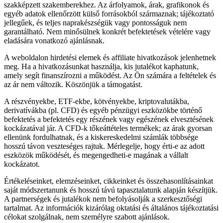
szakképzett szakemberekhez. Az árfolyamok, árak, grafikonok és
egyéb adatok ellenőrzött külső forrásokból származnak; tájékoztató
jellegűek, és teljes naprakészségük vagy pontosságuk nem
garantálható. Nem minősülnek konkrét befektetések vételére vagy
eladására vonatkozó ajánlásnak.
A weboldalon hirdetési elemek és affiliate hivatkozások jelenhetnek
meg. Ha a hivatkozásunkat használja, kis jutalékot kaphatunk,
amely segít finanszírozni a működést. Az Ön számára a feltételek és
az ár nem változik. Köszönjük a támogatást.
A részvényekbe, ETF-ekbe, kötvényekbe, kriptovalutákba,
derivatívákba (pl. CFD) és egyéb pénzügyi eszközökbe történő
befektetés a befektetés egy részének vagy egészének elvesztésének
kockázatával jár. A CFD-k tőkeáttételes termékek; az árak gyorsan
ellenünk fordulhatnak, és a kiskereskedelmi számlák többsége
hosszú távon veszteséges rajtuk. Mérlegelje, hogy érti-e az adott
eszközök működését, és megengedheti-e magának a vállalt
kockázatot.
Értékeléseinket, elemzéseinket, cikkeinket és összehasonlításainkat
saját módszertanunk és hosszú távú tapasztalatunk alapján készítjük.
A partnerségek és jutalékok nem befolyásolják a szerkesztőségi
tartalmat. Az információk kizárólag oktatási és általános tájékoztatási
célokat szolgálnak, nem személyre szabott ajánlások.