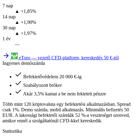
7 nap
▲ +1,85%
14 nap
▲ +1,90%
30 nap
▲ +1,97%
1 év
—
eToro — vezető CFD-platform, kereskedés 50 €-tól
Ingyenes demószámla
Befektetővédelem 20 000 €-ig
Szabályozott bróker
Akár 3,5% kamat a be nem fektetett pénzre
Több mint 120 kriptovaluta egy befektetési alkalmazásban. Spread
csak 1%. Demo számla, mobil alkalmazás. Minimális befizetés 50
EUR. A lakossági befektetői számlák 52 %-a veszteséget szenved,
amikor ennél a szolgáltatónál CFD-kkel kereskedik.
Statisztika