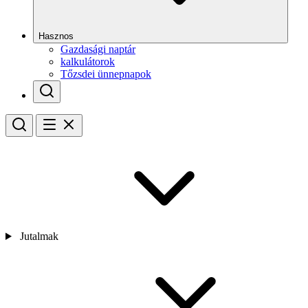
Hasznos
Gazdasági naptár
kalkulátorok
Tőzsdei ünnepnapok
Jutalmak