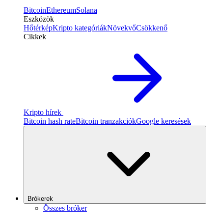
Bitcoin
Ethereum
Solana
Eszközök
Hőtérkép
Kripto kategóriák
Növekvő
Csökkenő
Cikkek
Kripto hírek
Bitcoin hash rate
Bitcoin tranzakciók
Google keresések
Brókerek
Összes bróker