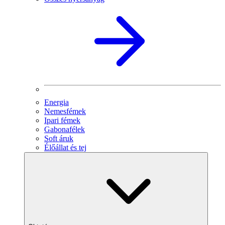
Energia
Nemesfémek
Ipari fémek
Gabonafélek
Soft áruk
Élőállat és tej