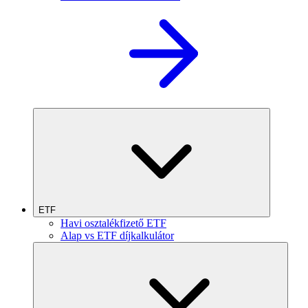
ETF
Havi osztalékfizető ETF
Alap vs ETF díjkalkulátor