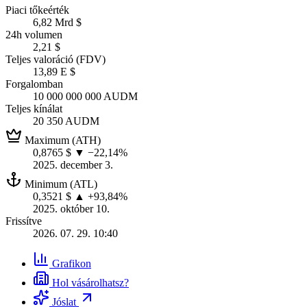
Piaci tőkeérték
6,82 Mrd $
24h volumen
2,21 $
Teljes valoráció (FDV)
13,89 E $
Forgalomban
10 000 000 000 AUDM
Teljes kínálat
20 350 AUDM
Maximum (ATH)
0,8765 $
▼ −22,14%
2025. december 3.
Minimum (ATL)
0,3521 $
▲ +93,84%
2025. október 10.
Frissítve
2026. 07. 29. 10:40
Grafikon
Hol vásárolhatsz?
Jóslat