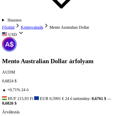
Hasznos
Főoldal
Kriptovaluták
Mento Australian Dollar
USD
Mento Australian Dollar árfolyam
AUDM
0,6824 $
▲ +0,71%
24 ó
HUF
215,93 Ft
EUR
0,5991 €
24 ó tartomány:
0,6761 $
—
0,6826 $
Árváltozás