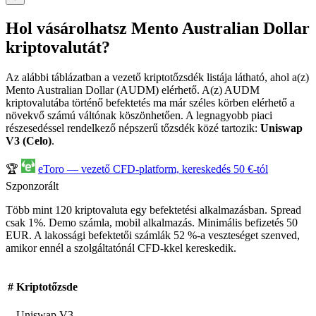
Hol vásárolhatsz Mento Australian Dollar
kriptovalutát?
Az alábbi táblázatban a vezető kriptotőzsdék listája látható, ahol a(z)
Mento Australian Dollar (AUDM) elérhető. A(z) AUDM
kriptovalutába történő befektetés ma már széles körben elérhető a
növekvő számú váltónak köszönhetően. A legnagyobb piaci
részesedéssel rendelkező népszerű tőzsdék közé tartozik:
Uniswap
V3 (Celo)
.
🏆
eToro — vezető CFD-platform, kereskedés 50 €-tól
Szponzorált
Több mint 120 kriptovaluta egy befektetési alkalmazásban. Spread
csak 1%. Demo számla, mobil alkalmazás. Minimális befizetés 50
EUR. A lakossági befektetői számlák 52 %-a veszteséget szenved,
amikor ennél a szolgáltatónál CFD-kkel kereskedik.
#
Kriptotőzsde
Uniswap V3