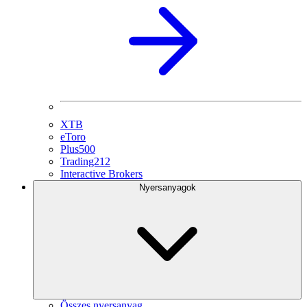
XTB
eToro
Plus500
Trading212
Interactive Brokers
Nyersanyagok
Összes nyersanyag