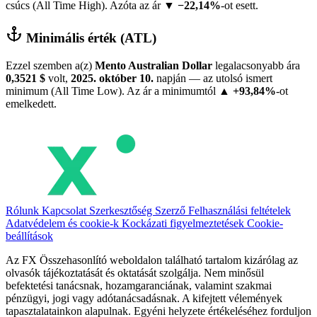
csúcs (All Time High). Azóta az ár
▼ −22,14%
-ot esett.
Minimális érték (ATL)
Ezzel szemben a(z)
Mento Australian Dollar
legalacsonyabb ára
0,3521 $
volt,
2025. október 10.
napján — az utolsó ismert
minimum (All Time Low). Az ár a minimumtól
▲ +93,84%
-ot
emelkedett.
Rólunk
Kapcsolat
Szerkesztőség
Szerző
Felhasználási feltételek
Adatvédelem és cookie-k
Kockázati figyelmeztetések
Cookie-
beállítások
Az FX Összehasonlító weboldalon található tartalom kizárólag az
olvasók tájékoztatását és oktatását szolgálja. Nem minősül
befektetési tanácsnak, hozamgaranciának, valamint szakmai
pénzügyi, jogi vagy adótanácsadásnak. A kifejtett vélemények
tapasztalatainkon alapulnak. Egyéni helyzete értékeléséhez forduljon