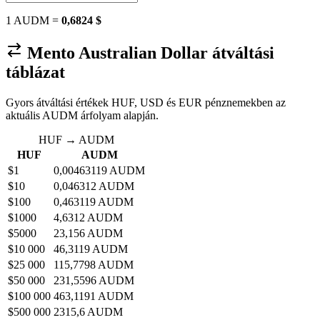
1 AUDM =
0,6824 $
Mento Australian Dollar átváltási
táblázat
Gyors átváltási értékek HUF, USD és EUR pénznemekben az
aktuális AUDM árfolyam alapján.
HUF → AUDM
HUF
AUDM
$1
0,00463119 AUDM
$10
0,046312 AUDM
$100
0,463119 AUDM
$1000
4,6312 AUDM
$5000
23,156 AUDM
$10 000
46,3119 AUDM
$25 000
115,7798 AUDM
$50 000
231,5596 AUDM
$100 000
463,1191 AUDM
$500 000
2315,6 AUDM