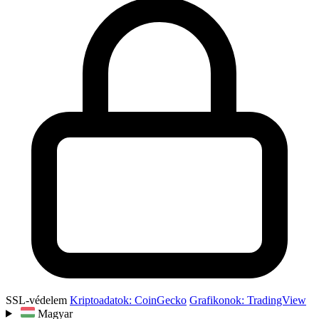
SSL-védelem
Kriptoadatok: CoinGecko
Grafikonok: TradingView
Magyar