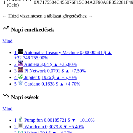
1
0X7175504C455076F15C04A2F90A8E352281F
(Celo)
← Húzd vízszintesen a táblázat görgetéséhez →
Napi emelkedések
Mind
1
Automatic Treasury Machine
0,00000541 $
▲
+32 746 755,90%
2
Audiera
3,64 $
▲ +35,80%
3
Pi Network
0,0791 $
▲ +7,50%
4
Jupiter
0,1926 $
▲ +5,70%
5
Cardano
0,1638 $
▲ +4,70%
Napi esések
Mind
1
Pump.fun
0,00185721 $
▼ −10,10%
2
Worldcoin
0,3079 $
▼ −5,40%