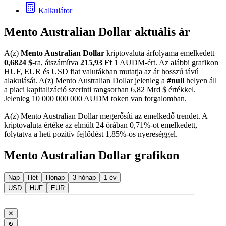
Kalkulátor
Mento Australian Dollar aktuális ár
A(z)
Mento Australian Dollar
kriptovaluta árfolyama emelkedett
0,6824 $
-ra, átszámítva
215,93 Ft
1 AUDM-ért. Az alábbi grafikon
HUF, EUR és USD fiat valutákban mutatja az ár hosszú távú
alakulását. A(z) Mento Australian Dollar jelenleg a
#null
helyen áll
a piaci kapitalizáció szerinti rangsorban 6,82 Mrd $ értékkel.
Jelenleg 10 000 000 000 AUDM token van forgalomban.
A(z) Mento Australian Dollar megerősíti az emelkedő trendet. A
kriptovaluta értéke az elmúlt 24 órában 0,71%-ot emelkedett,
folytatva a heti pozitív fejlődést 1,85%-os nyereséggel.
Mento Australian Dollar grafikon
Nap
Hét
Hónap
3 hónap
1 év
USD
HUF
EUR
✕
↻