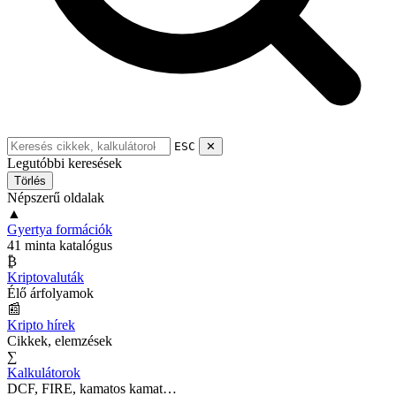
ESC
✕
Legutóbbi keresések
Törlés
Népszerű oldalak
▲
Gyertya formációk
41 minta katalógus
₿
Kriptovaluták
Élő árfolyamok
📰
Kripto hírek
Cikkek, elemzések
∑
Kalkulátorok
DCF, FIRE, kamatos kamat…