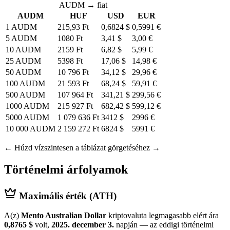
AUDM → fiat
AUDM
HUF
USD
EUR
1 AUDM
215,93 Ft
0,6824 $
0,5991 €
5 AUDM
1080 Ft
3,41 $
3,00 €
10 AUDM
2159 Ft
6,82 $
5,99 €
25 AUDM
5398 Ft
17,06 $
14,98 €
50 AUDM
10 796 Ft
34,12 $
29,96 €
100 AUDM
21 593 Ft
68,24 $
59,91 €
500 AUDM
107 964 Ft
341,21 $
299,56 €
1000 AUDM
215 927 Ft
682,42 $
599,12 €
5000 AUDM
1 079 636 Ft
3412 $
2996 €
10 000 AUDM
2 159 272 Ft
6824 $
5991 €
← Húzd vízszintesen a táblázat görgetéséhez →
Történelmi árfolyamok
Maximális érték (ATH)
A(z)
Mento Australian Dollar
kriptovaluta legmagasabb elért ára
0,8765 $
volt,
2025. december 3.
napján — az eddigi történelmi