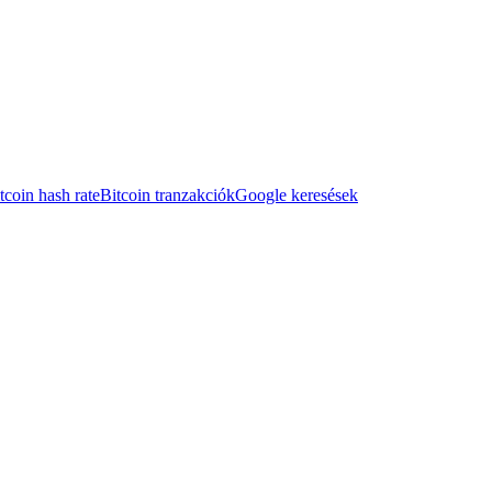
tcoin hash rate
Bitcoin tranzakciók
Google keresések