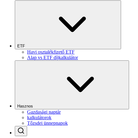
ETF
Havi osztalékfizető ETF
Alap vs ETF díjkalkulátor
Hasznos
Gazdasági naptár
kalkulátorok
Tőzsdei ünnepnapok