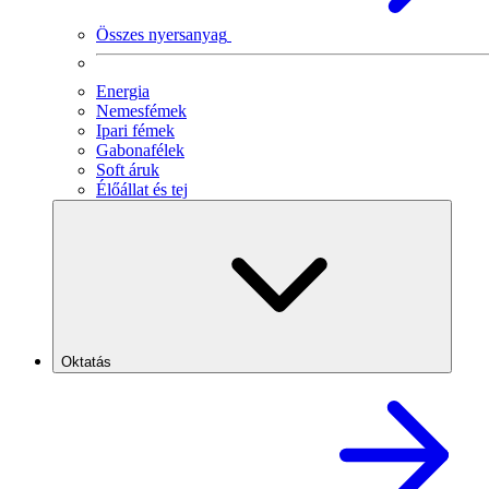
Összes nyersanyag
Energia
Nemesfémek
Ipari fémek
Gabonafélek
Soft áruk
Élőállat és tej
Oktatás