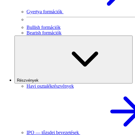
Gyertya formációk
Bullish formációk
Bearish formációk
Részvények
Havi osztalékrészvények
IPO — tőzsdei bevezetések