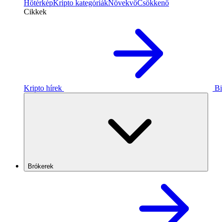
Hőtérkép
Kripto kategóriák
Növekvő
Csökkenő
Cikkek
Kripto hírek
Bi
Brókerek