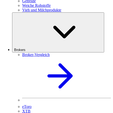
Getreide
Weiche Rohstoffe
Vieh und Milchprodukte
Brokers
Broker-Vergleich
eToro
XTB