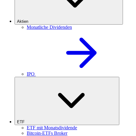
Aktien
Monatliche Dividenden
IPO
ETF
ETF mit Monatsdividende
Bitcoin-ETFs Broker