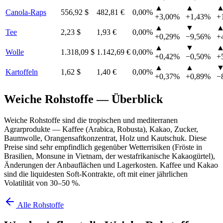
▲
▲
Canola-Raps
556,92 $
482,81 €
0,00%
+3,00%
+1,43%
+
▲
▼
Tee
2,23 $
1,93 €
0,00%
+0,29%
−9,56%
+
▲
▼
Wolle
1.318,09 $
1.142,69 €
0,00%
+0,42%
−0,50%
+
▲
▲
Kartoffeln
1,62 $
1,40 €
0,00%
+0,37%
+0,89%
−
Weiche Rohstoffe — Überblick
Weiche Rohstoffe sind die tropischen und mediterranen
Agrarprodukte — Kaffee (Arabica, Robusta), Kakao, Zucker,
Baumwolle, Orangensaftkonzentrat, Holz und Kautschuk. Diese
Preise sind sehr empfindlich gegenüber Wetterrisiken (Fröste in
Brasilien, Monsune in Vietnam, der westafrikanische Kakaogürtel),
Änderungen der Anbauflächen und Lagerkosten. Kaffee und Kakao
sind die liquidesten Soft-Kontrakte, oft mit einer jährlichen
Volatilität von 30–50 %.
Alle Rohstoffe