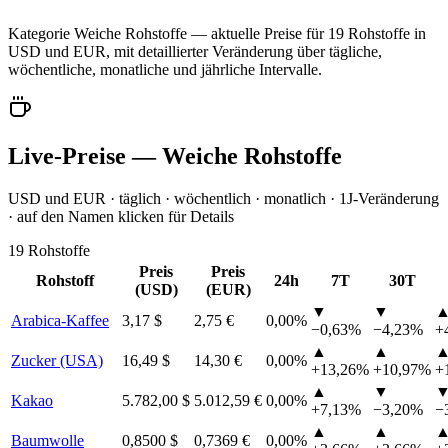
Kategorie Weiche Rohstoffe — aktuelle Preise für 19 Rohstoffe in
USD und EUR, mit detaillierter Veränderung über tägliche,
wöchentliche, monatliche und jährliche Intervalle.
Live-Preise — Weiche Rohstoffe
USD und EUR · täglich · wöchentlich · monatlich · 1J-Veränderung
· auf den Namen klicken für Details
19 Rohstoffe
Preis
Preis
Rohstoff
24h
7T
30T
(USD)
(EUR)
▼
▼
Arabica-Kaffee
3,17 $
2,75 €
0,00%
−0,63%
−4,23%
+
▲
▲
Zucker (USA)
16,49 $
14,30 €
0,00%
+13,26%
+10,97%
+
▲
▼
Kakao
5.782,00 $
5.012,59 €
0,00%
+7,13%
−3,20%
−
▲
▲
Baumwolle
0,8500 $
0,7369 €
0,00%