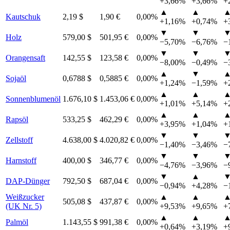
+3,66%
+3,66%
+
▲
▲
Kautschuk
2,19 $
1,90 €
0,00%
+1,16%
+0,74%
+
▼
▼
Holz
579,00 $
501,95 €
0,00%
−5,70%
−6,76%
−
▼
▼
Orangensaft
142,55 $
123,58 €
0,00%
−8,00%
−0,49%
−
▲
▼
Sojaöl
0,6788 $
0,5885 €
0,00%
+1,24%
−1,59%
+
▲
▲
Sonnenblumenöl
1.676,10 $
1.453,06 €
0,00%
+1,01%
+5,14%
+
▲
▲
Rapsöl
533,25 $
462,29 €
0,00%
+3,95%
+1,04%
+
▼
▼
Zellstoff
4.638,00 $
4.020,82 €
0,00%
−1,40%
−3,46%
−
▼
▼
Harnstoff
400,00 $
346,77 €
0,00%
−4,76%
−3,96%
−
▼
▲
DAP-Dünger
792,50 $
687,04 €
0,00%
−0,94%
+4,28%
−
Weißzucker
▲
▲
505,08 $
437,87 €
0,00%
(UK Nr. 5)
+9,53%
+9,65%
+
▲
▲
Palmöl
1.143,55 $
991,38 €
0,00%
+0,64%
+3,19%
+