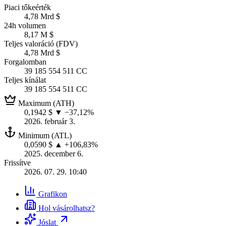
Piaci tőkeérték
4,78 Mrd $
24h volumen
8,17 M $
Teljes valoráció (FDV)
4,78 Mrd $
Forgalomban
39 185 554 511 CC
Teljes kínálat
39 185 554 511 CC
Maximum (ATH)
0,1942 $
▼ −37,12%
2026. február 3.
Minimum (ATL)
0,0590 $
▲ +106,83%
2025. december 6.
Frissítve
2026. 07. 29. 10:40
Grafikon
Hol vásárolhatsz?
Jóslat