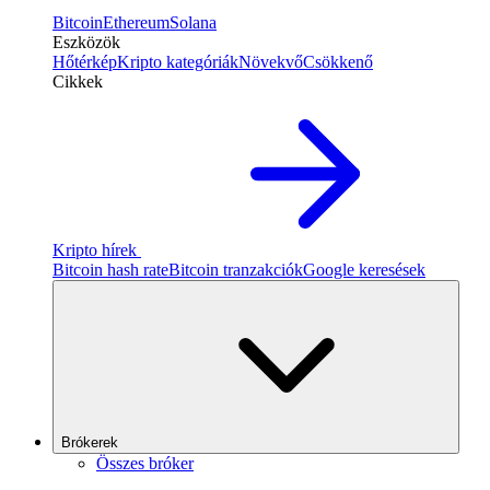
Bitcoin
Ethereum
Solana
Eszközök
Hőtérkép
Kripto kategóriák
Növekvő
Csökkenő
Cikkek
Kripto hírek
Bitcoin hash rate
Bitcoin tranzakciók
Google keresések
Brókerek
Összes bróker