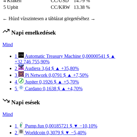
4
Kraken
CC/USD
14.79 %
5
Upbit
CC/KRW
13.38 %
← Húzd vízszintesen a táblázat görgetéséhez →
Napi emelkedések
Mind
1
Automatic Treasury Machine
0,00000541 $
▲
+32 746 755,90%
2
Audiera
3,64 $
▲ +35,80%
3
Pi Network
0,0791 $
▲ +7,50%
4
Jupiter
0,1926 $
▲ +5,70%
5
Cardano
0,1638 $
▲ +4,70%
Napi esések
Mind
1
Pump.fun
0,00185721 $
▼ −10,10%
2
Worldcoin
0,3079 $
▼ −5,40%