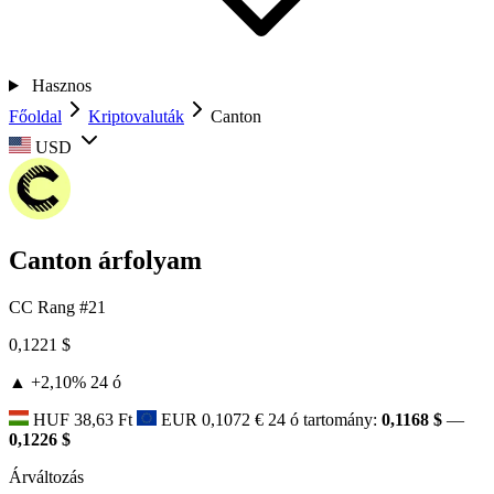
Hasznos
Főoldal
Kriptovaluták
Canton
USD
Canton árfolyam
CC
Rang #21
0,1221 $
▲ +2,10%
24 ó
HUF
38,63 Ft
EUR
0,1072 €
24 ó tartomány:
0,1168 $
—
0,1226 $
Árváltozás