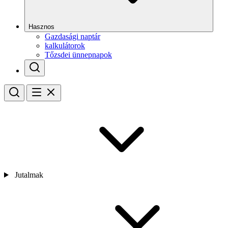
Hasznos
Gazdasági naptár
kalkulátorok
Tőzsdei ünnepnapok
Jutalmak