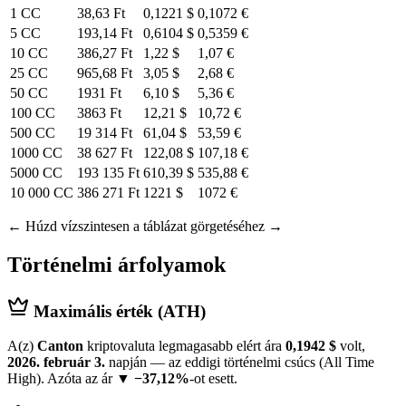
1 CC
38,63 Ft
0,1221 $
0,1072 €
5 CC
193,14 Ft
0,6104 $
0,5359 €
10 CC
386,27 Ft
1,22 $
1,07 €
25 CC
965,68 Ft
3,05 $
2,68 €
50 CC
1931 Ft
6,10 $
5,36 €
100 CC
3863 Ft
12,21 $
10,72 €
500 CC
19 314 Ft
61,04 $
53,59 €
1000 CC
38 627 Ft
122,08 $
107,18 €
5000 CC
193 135 Ft
610,39 $
535,88 €
10 000 CC
386 271 Ft
1221 $
1072 €
← Húzd vízszintesen a táblázat görgetéséhez →
Történelmi árfolyamok
Maximális érték (ATH)
A(z)
Canton
kriptovaluta legmagasabb elért ára
0,1942 $
volt,
2026. február 3.
napján — az eddigi történelmi csúcs (All Time
High). Azóta az ár
▼ −37,12%
-ot esett.