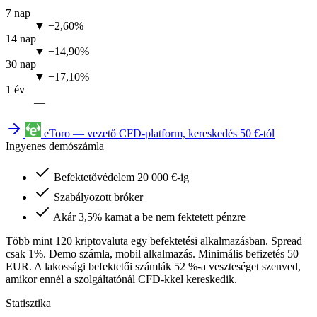
7 nap
▼ −2,60%
14 nap
▼ −14,90%
30 nap
▼ −17,10%
1 év
—
eToro — vezető CFD-platform, kereskedés 50 €-tól
Ingyenes demószámla
Befektetővédelem 20 000 €-ig
Szabályozott bróker
Akár 3,5% kamat a be nem fektetett pénzre
Több mint 120 kriptovaluta egy befektetési alkalmazásban. Spread
csak 1%. Demo számla, mobil alkalmazás. Minimális befizetés 50
EUR. A lakossági befektetői számlák 52 %-a veszteséget szenved,
amikor ennél a szolgáltatónál CFD-kkel kereskedik.
Statisztika