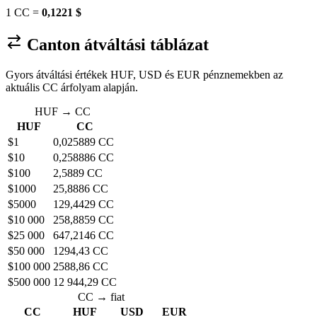
1 CC =
0,1221 $
Canton átváltási táblázat
Gyors átváltási értékek HUF, USD és EUR pénznemekben az
aktuális CC árfolyam alapján.
HUF → CC
HUF
CC
$1
0,025889 CC
$10
0,258886 CC
$100
2,5889 CC
$1000
25,8886 CC
$5000
129,4429 CC
$10 000
258,8859 CC
$25 000
647,2146 CC
$50 000
1294,43 CC
$100 000
2588,86 CC
$500 000
12 944,29 CC
CC → fiat
CC
HUF
USD
EUR