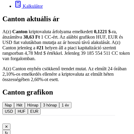
Kalkulátor
Canton aktuális ár
A(z)
Canton
kriptovaluta árfolyama emelkedett
0,1221 $
-ra,
átszámítva
38,63 Ft
1 CC-ért. Az alábbi grafikon HUF, EUR és
USD fiat valutákban mutatja az ár hosszú távú alakulását. A(z)
Canton jelenleg a
#21
helyen áll a piaci kapitalizáció szerinti
rangsorban 4,78 Mrd $ értékkel. Jelenleg 39 185 554 511 CC token
van forgalomban.
A(z) Canton enyhén csökkenő trendet mutat. Az elmúlt 24 órában
2,10%-os emelkedés ellenére a kriptovaluta az elmúlt héten
összességében 2,60%-ot esett.
Canton grafikon
Nap
Hét
Hónap
3 hónap
1 év
USD
HUF
EUR
✕
↻