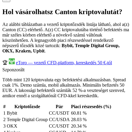
Hol vásárolhatsz Canton kriptovalutát?
Az alábbi táblázatban a vezető kriptotőzsdék listája látható, ahol a(z)
Canton (CC) elérhető. A(z) CC kriptovalutába történő befektetés ma
már széles körben elérhető a növekvő számú váltónak
köszönhetően. A legnagyobb piaci részesedéssel rendelkező
népszerű tőzsdék közé tartozik:
Bybit, Temple Digital Group,
OKX, Kraken, Upbit
.
🏆
eToro — vezető CFD-platform, kereskedés 50 €-tól
Szponzorált
Több mint 120 kriptovaluta egy befektetési alkalmazásban. Spread
csak 1%. Demo számla, mobil alkalmazás. Minimális befizetés 50
EUR. A lakossági befektetői számlák 52 %-a veszteséget szenved,
amikor ennél a szolgáltatónál CFD-kkel kereskedik.
#
Kriptotőzsde
Pár
Piaci részesedés (%)
1
Bybit
CC/USDT
60.81 %
2
Temple Digital Group
CC/USDA
28.03 %
3
OKX
CC/USDT
20.34 %