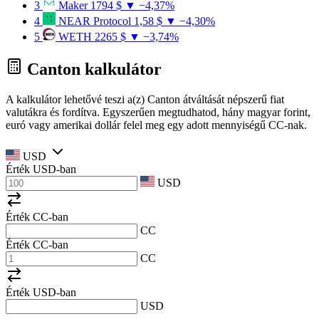
3
Maker
1794 $
▼ −4,37%
4
NEAR Protocol
1,58 $
▼ −4,30%
5
WETH
2265 $
▼ −3,74%
Canton kalkulátor
A kalkulátor lehetővé teszi a(z) Canton átváltását népszerű fiat
valutákra és fordítva. Egyszerűen megtudhatod, hány magyar forint,
euró vagy amerikai dollár felel meg egy adott mennyiségű CC-nak.
USD
Érték
USD
-ban
USD
Érték CC-ban
CC
Érték CC-ban
CC
Érték
USD
-ban
USD