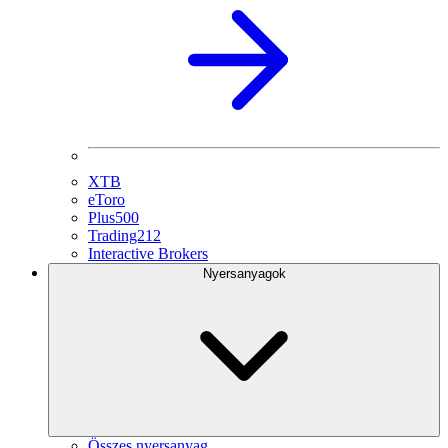
XTB
eToro
Plus500
Trading212
Interactive Brokers
Nyersanyagok
Összes nyersanyag