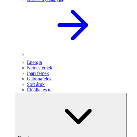
Energia
Nemesfémek
Ipari fémek
Gabonafélek
Soft áruk
Élőállat és tej