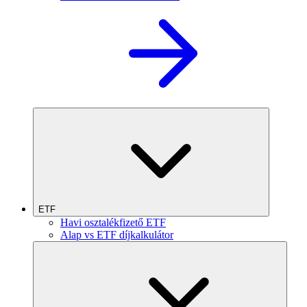
ETF
Havi osztalékfizető ETF
Alap vs ETF díjkalkulátor