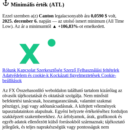
Minimális érték (ATL)
Ezzel szemben a(z)
Canton
legalacsonyabb ára
0,0590 $
volt,
2025. december 6.
napján — az utolsó ismert minimum (All Time
Low). Az ár a minimumtól
▲ +106,83%
-ot emelkedett.
Rólunk
Kapcsolat
Szerkesztőség
Szerző
Felhasználási feltételek
Adatvédelem és cookie-k
Kockázati figyelmeztetések
Cookie-
beállítások
Az FX Összehasonlító weboldalon található tartalom kizárólag az
olvasók tájékoztatását és oktatását szolgálja. Nem minősül
befektetési tanácsnak, hozamgaranciának, valamint szakmai
pénzügyi, jogi vagy adótanácsadásnak. A kifejtett vélemények
tapasztalatainkon alapulnak. Egyéni helyzete értékeléséhez forduljon
szakképzett szakemberekhez. Az árfolyamok, árak, grafikonok és
egyéb adatok ellenőrzött külső forrásokból származnak; tájékoztató
jellegűek, és teljes naprakészségük vagy pontosságuk nem