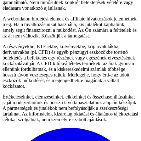
garantálható. Nem minősülnek konkrét befektetések vételére vagy
eladására vonatkozó ajánlásnak.
A weboldalon hirdetési elemek és affiliate hivatkozások jelenhetnek
meg. Ha a hivatkozásunkat használja, kis jutalékot kaphatunk,
amely segít finanszírozni a működést. Az Ön számára a feltételek és
az ár nem változik. Köszönjük a támogatást.
A részvényekbe, ETF-ekbe, kötvényekbe, kriptovalutákba,
derivatívákba (pl. CFD) és egyéb pénzügyi eszközökbe történő
befektetés a befektetés egy részének vagy egészének elvesztésének
kockázatával jár. A CFD-k tőkeáttételes termékek; az árak gyorsan
ellenünk fordulhatnak, és a kiskereskedelmi számlák többsége
hosszú távon veszteséges rajtuk. Mérlegelje, hogy érti-e az adott
eszközök működését, és megengedheti-e magának a vállalt
kockázatot.
Értékeléseinket, elemzéseinket, cikkeinket és összehasonlításainkat
saját módszertanunk és hosszú távú tapasztalatunk alapján készítjük.
A partnerségek és jutalékok nem befolyásolják a szerkesztőségi
tartalmat. Az információk kizárólag oktatási és általános tájékoztatási
célokat szolgálnak, nem személyre szabott ajánlások.