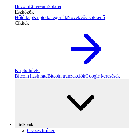
Bitcoin
Ethereum
Solana
Eszközök
Hőtérkép
Kripto kategóriák
Növekvő
Csökkenő
Cikkek
Kripto hírek
Bitcoin hash rate
Bitcoin tranzakciók
Google keresések
Brókerek
Összes bróker