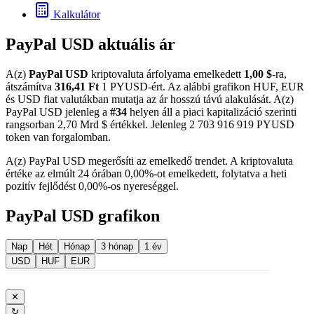
Kalkulátor
PayPal USD aktuális ár
A(z)
PayPal USD
kriptovaluta árfolyama emelkedett
1,00 $
-ra,
átszámítva
316,41 Ft
1 PYUSD-ért. Az alábbi grafikon HUF, EUR
és USD fiat valutákban mutatja az ár hosszú távú alakulását. A(z)
PayPal USD jelenleg a
#34
helyen áll a piaci kapitalizáció szerinti
rangsorban 2,70 Mrd $ értékkel. Jelenleg 2 703 916 919 PYUSD
token van forgalomban.
A(z) PayPal USD megerősíti az emelkedő trendet. A kriptovaluta
értéke az elmúlt 24 órában 0,00%-ot emelkedett, folytatva a heti
pozitív fejlődést 0,00%-os nyereséggel.
PayPal USD grafikon
Nap
Hét
Hónap
3 hónap
1 év
USD
HUF
EUR
✕
↻