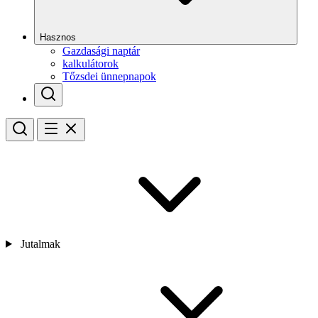
Hasznos
Gazdasági naptár
kalkulátorok
Tőzsdei ünnepnapok
Jutalmak