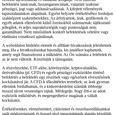
befektetési tanácsnak, hozamgaranciának, valamint szakmai
pénzügyi, jogi vagy adótanácsadásnak. A kifejtett vélemények
tapasztalatainkon alapulnak. Egyéni helyzete értékeléséhez forduljon
szakképzett szakemberekhez. Az árfolyamok, árak, grafikonok és
egyéb adatok ellenőrzött külső forrásokból származnak; tájékoztató
jellegűek, és teljes naprakészségük vagy pontosságuk nem
garantálható. Nem minősülnek konkrét befektetések vételére vagy
eladására vonatkozó ajánlásnak.
A weboldalon hirdetési elemek és affiliate hivatkozások jelenhetnek
meg. Ha a hivatkozásunkat használja, kis jutalékot kaphatunk,
amely segít finanszírozni a működést. Az Ön számára a feltételek és
az ár nem változik. Köszönjük a támogatást.
A részvényekbe, ETF-ekbe, kötvényekbe, kriptovalutákba,
derivatívákba (pl. CFD) és egyéb pénzügyi eszközökbe történő
befektetés a befektetés egy részének vagy egészének elvesztésének
kockázatával jár. A CFD-k tőkeáttételes termékek; az árak gyorsan
ellenünk fordulhatnak, és a kiskereskedelmi számlák többsége
hosszú távon veszteséges rajtuk. Mérlegelje, hogy érti-e az adott
eszközök működését, és megengedheti-e magának a vállalt
kockázatot.
Értékeléseinket, elemzéseinket, cikkeinket és összehasonlításainkat
saját módszertanunk és hosszú távú tapasztalatunk alapján készítjük.