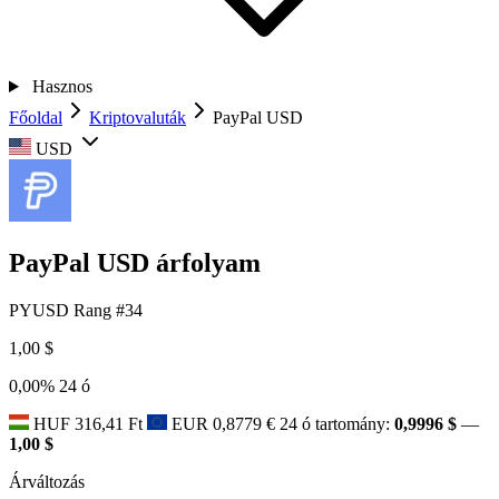
Hasznos
Főoldal
Kriptovaluták
PayPal USD
USD
PayPal USD árfolyam
PYUSD
Rang #34
1,00 $
0,00%
24 ó
HUF
316,41 Ft
EUR
0,8779 €
24 ó tartomány:
0,9996 $
—
1,00 $
Árváltozás