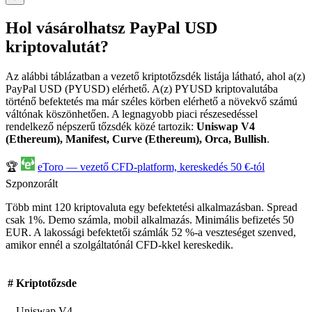
Hol vásárolhatsz PayPal USD
kriptovalutát?
Az alábbi táblázatban a vezető kriptotőzsdék listája látható, ahol a(z)
PayPal USD (PYUSD) elérhető. A(z) PYUSD kriptovalutába
történő befektetés ma már széles körben elérhető a növekvő számú
váltónak köszönhetően. A legnagyobb piaci részesedéssel
rendelkező népszerű tőzsdék közé tartozik:
Uniswap V4
(Ethereum), Manifest, Curve (Ethereum), Orca, Bullish
.
🏆
eToro — vezető CFD-platform, kereskedés 50 €-tól
Szponzorált
Több mint 120 kriptovaluta egy befektetési alkalmazásban. Spread
csak 1%. Demo számla, mobil alkalmazás. Minimális befizetés 50
EUR. A lakossági befektetői számlák 52 %-a veszteséget szenved,
amikor ennél a szolgáltatónál CFD-kkel kereskedik.
#
Kriptotőzsde
Uniswap V4