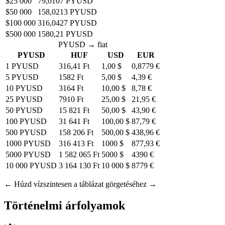
$25 000
79,0107 PYUSD
$50 000
158,0213 PYUSD
$100 000
316,0427 PYUSD
$500 000
1580,21 PYUSD
PYUSD → fiat
PYUSD
HUF
USD
EUR
1 PYUSD
316,41 Ft
1,00 $
0,8779 €
5 PYUSD
1582 Ft
5,00 $
4,39 €
10 PYUSD
3164 Ft
10,00 $
8,78 €
25 PYUSD
7910 Ft
25,00 $
21,95 €
50 PYUSD
15 821 Ft
50,00 $
43,90 €
100 PYUSD
31 641 Ft
100,00 $
87,79 €
500 PYUSD
158 206 Ft
500,00 $
438,96 €
1000 PYUSD
316 413 Ft
1000 $
877,93 €
5000 PYUSD
1 582 065 Ft
5000 $
4390 €
10 000 PYUSD
3 164 130 Ft
10 000 $
8779 €
← Húzd vízszintesen a táblázat görgetéséhez →
Történelmi árfolyamok