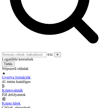
ESC
✕
Legutóbbi keresések
Törlés
Népszerű oldalak
▲
Gyertya formációk
41 minta katalógus
₿
Kriptovaluták
Élő árfolyamok
📰
Kripto hírek
Cikkek, elemzések