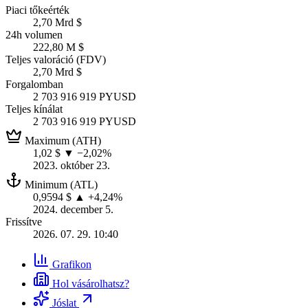
Piaci tőkeérték
2,70 Mrd $
24h volumen
222,80 M $
Teljes valoráció (FDV)
2,70 Mrd $
Forgalomban
2 703 916 919 PYUSD
Teljes kínálat
2 703 916 919 PYUSD
Maximum (ATH)
1,02 $
▼ −2,02%
2023. október 23.
Minimum (ATL)
0,9594 $
▲ +4,24%
2024. december 5.
Frissítve
2026. 07. 29. 10:40
Grafikon
Hol vásárolhatsz?
Jóslat