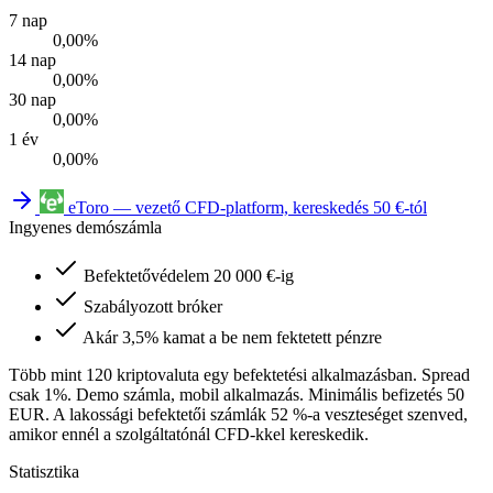
7 nap
0,00%
14 nap
0,00%
30 nap
0,00%
1 év
0,00%
eToro — vezető CFD-platform, kereskedés 50 €-tól
Ingyenes demószámla
Befektetővédelem 20 000 €-ig
Szabályozott bróker
Akár 3,5% kamat a be nem fektetett pénzre
Több mint 120 kriptovaluta egy befektetési alkalmazásban. Spread
csak 1%. Demo számla, mobil alkalmazás. Minimális befizetés 50
EUR. A lakossági befektetői számlák 52 %-a veszteséget szenved,
amikor ennél a szolgáltatónál CFD-kkel kereskedik.
Statisztika