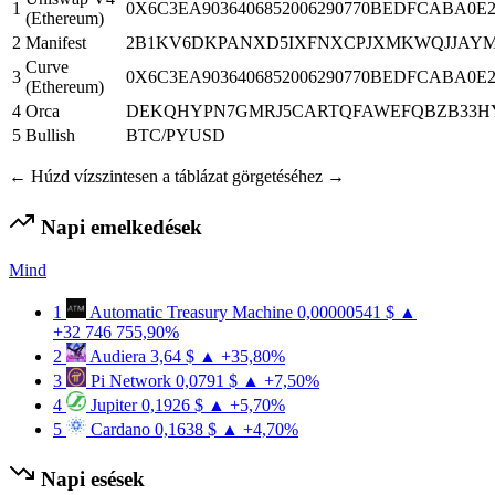
1
0X6C3EA9036406852006290770BEDFCABA0E
(Ethereum)
2
Manifest
2B1KV6DKPANXD5IXFNXCPJXMKWQJJAY
Curve
3
0X6C3EA9036406852006290770BEDFCABA0E
(Ethereum)
4
Orca
DEKQHYPN7GMRJ5CARTQFAWEFQBZB33HY
5
Bullish
BTC/PYUSD
← Húzd vízszintesen a táblázat görgetéséhez →
Napi emelkedések
Mind
1
Automatic Treasury Machine
0,00000541 $
▲
+32 746 755,90%
2
Audiera
3,64 $
▲ +35,80%
3
Pi Network
0,0791 $
▲ +7,50%
4
Jupiter
0,1926 $
▲ +5,70%
5
Cardano
0,1638 $
▲ +4,70%
Napi esések