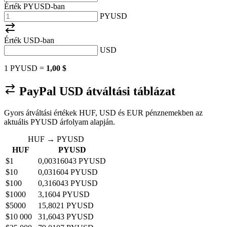
Érték PYUSD-ban
PYUSD
Érték
USD
-ban
USD
1 PYUSD =
1,00 $
PayPal USD átváltási táblázat
Gyors átváltási értékek HUF, USD és EUR pénznemekben az
aktuális PYUSD árfolyam alapján.
HUF → PYUSD
HUF
PYUSD
$1
0,00316043 PYUSD
$10
0,031604 PYUSD
$100
0,316043 PYUSD
$1000
3,1604 PYUSD
$5000
15,8021 PYUSD
$10 000
31,6043 PYUSD