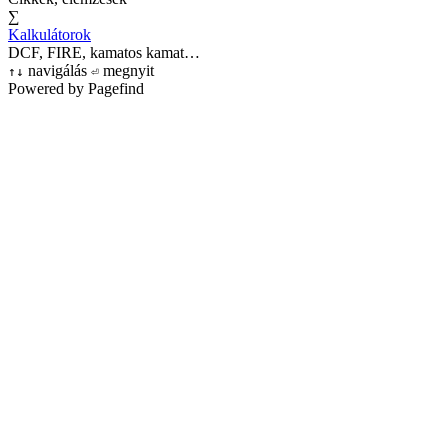
∑
Kalkulátorok
DCF, FIRE, kamatos kamat…
navigálás
megnyit
↑
↓
⏎
Powered by Pagefind