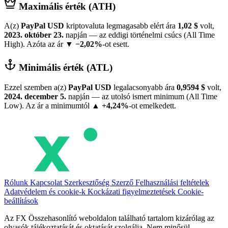
Maximális érték (ATH)
A(z)
PayPal USD
kriptovaluta legmagasabb elért ára
1,02 $
volt,
2023. október 23.
napján — az eddigi történelmi csúcs (All Time
High). Azóta az ár
▼ −2,02%
-ot esett.
Minimális érték (ATL)
Ezzel szemben a(z)
PayPal USD
legalacsonyabb ára
0,9594 $
volt,
2024. december 5.
napján — az utolsó ismert minimum (All Time
Low). Az ár a minimumtól
▲ +4,24%
-ot emelkedett.
Rólunk
Kapcsolat
Szerkesztőség
Szerző
Felhasználási feltételek
Adatvédelem és cookie-k
Kockázati figyelmeztetések
Cookie-
beállítások
Az FX Összehasonlító weboldalon található tartalom kizárólag az
olvasók tájékoztatását és oktatását szolgálja. Nem minősül