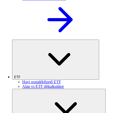
ETF
Havi osztalékfizető ETF
Alap vs ETF díjkalkulátor