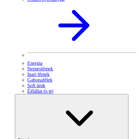
Energia
Nemesfémek
Ipari fémek
Gabonafélek
Soft áruk
Élőállat és tej