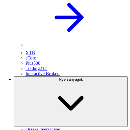
XTB
eToro
Plus500
Trading212
Interactive Brokers
Nyersanyagok
Összes nyersanyag