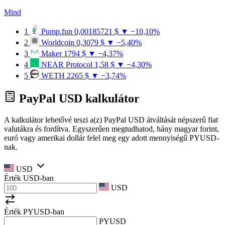
Mind
1
Pump.fun
0,00185721 $
▼ −10,10%
2
Worldcoin
0,3079 $
▼ −5,40%
3
Maker
1794 $
▼ −4,37%
4
NEAR Protocol
1,58 $
▼ −4,30%
5
WETH
2265 $
▼ −3,74%
PayPal USD kalkulátor
A kalkulátor lehetővé teszi a(z) PayPal USD átváltását népszerű fiat
valutákra és fordítva. Egyszerűen megtudhatod, hány magyar forint,
euró vagy amerikai dollár felel meg egy adott mennyiségű PYUSD-
nak.
USD
Érték
USD
-ban
USD
Érték PYUSD-ban
PYUSD