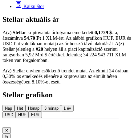
Kalkulátor
Stellar aktuális ár
A(z)
Stellar
kriptovaluta árfolyama emelkedett
0,1729 $
-ra,
átszámítva
54,70 Ft
1 XLM-ért. Az alábbi grafikon HUF, EUR és
USD fiat valutákban mutatja az ár hosszú távú alakulását. A(z)
Stellar jelenleg a
#20
helyen áll a piaci kapitalizáció szerinti
rangsorban 5,92 Mrd $ értékkel. Jelenleg 34 224 943 711 XLM
token van forgalomban.
A(z) Stellar enyhén csökkenő trendet mutat. Az elmúlt 24 órában
0,30%-os emelkedés ellenére a kriptovaluta az elmúlt héten
összességében 8,10%-ot esett.
Stellar grafikon
Nap
Hét
Hónap
3 hónap
1 év
USD
HUF
EUR
✕
↻