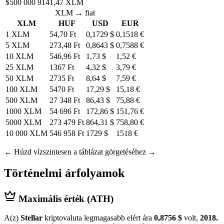
$500 000
9141,47 XLM
XLM → fiat
XLM
HUF
USD
EUR
1 XLM
54,70 Ft
0,1729 $
0,1518 €
5 XLM
273,48 Ft
0,8643 $
0,7588 €
10 XLM
546,96 Ft
1,73 $
1,52 €
25 XLM
1367 Ft
4,32 $
3,79 €
50 XLM
2735 Ft
8,64 $
7,59 €
100 XLM
5470 Ft
17,29 $
15,18 €
500 XLM
27 348 Ft
86,43 $
75,88 €
1000 XLM
54 696 Ft
172,86 $
151,76 €
5000 XLM
273 479 Ft
864,31 $
758,80 €
10 000 XLM
546 958 Ft
1729 $
1518 €
← Húzd vízszintesen a táblázat görgetéséhez →
Történelmi árfolyamok
Maximális érték (ATH)
A(z)
Stellar
kriptovaluta legmagasabb elért ára
0,8756 $
volt,
2018.