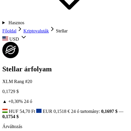
Hasznos
Főoldal
Kriptovaluták
Stellar
USD
Stellar árfolyam
XLM
Rang #20
0,1729 $
▲ +0,30%
24 ó
HUF
54,70 Ft
EUR
0,1518 €
24 ó tartomány:
0,1697 $
—
0,1754 $
Árváltozás