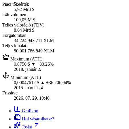
Piaci tőkeérték
5,92 Mrd $
24h volumen
109,05 M $
Teljes valoráció (FDV)
8,64 Mrd $
Forgalomban
34 224 943 711 XLM
Teljes kínálat
50 001 786 840 XLM
Maximum (ATH)
0,8756 $
▼ −80,26%
2018. január 2.
Minimum (ATL)
0,00047612 $
▲ +36 206,04%
2015. március 4.
Frissítve
2026. 07. 29. 10:40
Grafikon
Hol vásárolhatsz?
Jóslat