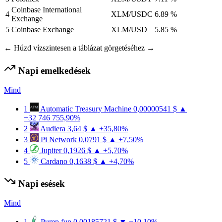
Coinbase International
4
XLM/USDC
6.89 %
Exchange
5
Coinbase Exchange
XLM/USD
5.85 %
← Húzd vízszintesen a táblázat görgetéséhez →
Napi emelkedések
Mind
1
Automatic Treasury Machine
0,00000541 $
▲
+32 746 755,90%
2
Audiera
3,64 $
▲ +35,80%
3
Pi Network
0,0791 $
▲ +7,50%
4
Jupiter
0,1926 $
▲ +5,70%
5
Cardano
0,1638 $
▲ +4,70%
Napi esések
Mind
1
Pump.fun
0,00185721 $
▼ −10,10%