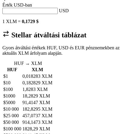
Érték
USD
-ban
USD
1 XLM =
0,1729 $
Stellar átváltási táblázat
Gyors átváltási értékek HUF, USD és EUR pénznemekben az
aktuális XLM árfolyam alapján.
HUF → XLM
HUF
XLM
$1
0,018283 XLM
$10
0,182829 XLM
$100
1,8283 XLM
$1000
18,2829 XLM
$5000
91,4147 XLM
$10 000
182,8295 XLM
$25 000
457,0737 XLM
$50 000
914,1473 XLM
$100 000
1828,29 XLM