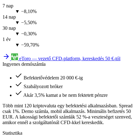
7 nap
▼ −8,10%
14 nap
▼ −5,50%
30 nap
▼ −0,30%
1 év
▼ −59,70%
eToro — vezető CFD-platform, kereskedés 50 €-tól
Ingyenes demószámla
Befektetővédelem 20 000 €-ig
Szabályozott bróker
Akár 3,5% kamat a be nem fektetett pénzre
Több mint 120 kriptovaluta egy befektetési alkalmazásban. Spread
csak 1%. Demo számla, mobil alkalmazás. Minimális befizetés 50
EUR. A lakossági befektetői számlák 52 %-a veszteséget szenved,
amikor ennél a szolgáltatónál CFD-kkel kereskedik.
Statisztika