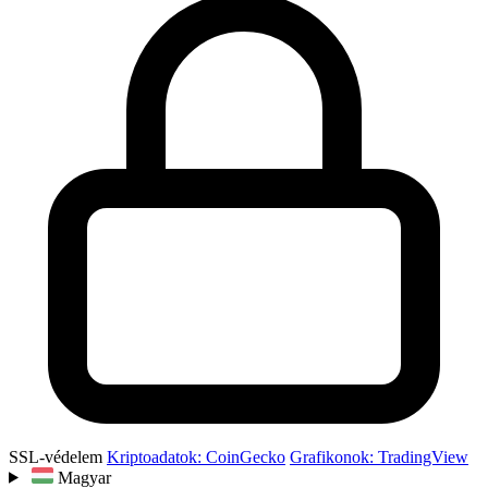
SSL-védelem
Kriptoadatok: CoinGecko
Grafikonok: TradingView
Magyar