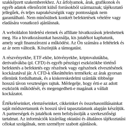
szakképzett szakemberekhez. Az árfolyamok, árak, grafikonok és
egyéb adatok ellenőrzött külső forrásokból származnak; tájékoztató
jellegűek, és teljes naprakészségük vagy pontosságuk nem
garantálható. Nem minősülnek konkrét befektetések vételére vagy
eladására vonatkozó ajánlásnak.
A weboldalon hirdetési elemek és affiliate hivatkozások jelenhetnek
meg. Ha a hivatkozásunkat használja, kis jutalékot kaphatunk,
amely segít finanszírozni a működést. Az Ön számára a feltételek és
az ár nem változik. Köszönjük a támogatást.
A részvényekbe, ETF-ekbe, kötvényekbe, kriptovalutákba,
derivatívákba (pl. CFD) és egyéb pénzügyi eszközökbe történő
befektetés a befektetés egy részének vagy egészének elvesztésének
kockázatával jár. A CFD-k tőkeáttételes termékek; az árak gyorsan
ellenünk fordulhatnak, és a kiskereskedelmi számlák többsége
hosszú távon veszteséges rajtuk. Mérlegelje, hogy érti-e az adott
eszközök működését, és megengedheti-e magának a vállalt
kockázatot.
Értékeléseinket, elemzéseinket, cikkeinket és összehasonlításainkat
saját módszertanunk és hosszú távú tapasztalatunk alapján készítjük.
A partnerségek és jutalékok nem befolyásolják a szerkesztőségi
tartalmat. Az információk kizárólag oktatási és általános tájékoztatási
célokat szolgálnak, nem személyre szabott ajánlások.