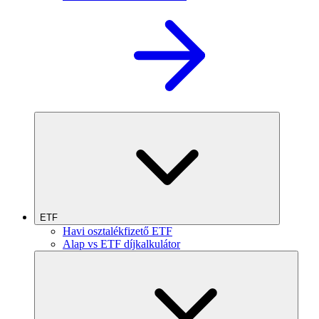
ETF
Havi osztalékfizető ETF
Alap vs ETF díjkalkulátor