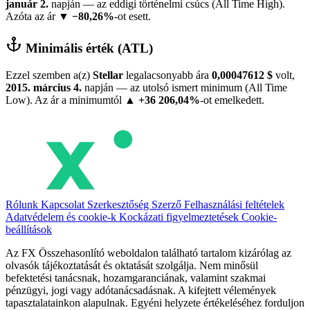
január 2.
napján — az eddigi történelmi csúcs (All Time High).
Azóta az ár
▼ −80,26%
-ot esett.
Minimális érték (ATL)
Ezzel szemben a(z)
Stellar
legalacsonyabb ára
0,00047612 $
volt,
2015. március 4.
napján — az utolsó ismert minimum (All Time
Low). Az ár a minimumtól
▲ +36 206,04%
-ot emelkedett.
Rólunk
Kapcsolat
Szerkesztőség
Szerző
Felhasználási feltételek
Adatvédelem és cookie-k
Kockázati figyelmeztetések
Cookie-
beállítások
Az FX Összehasonlító weboldalon található tartalom kizárólag az
olvasók tájékoztatását és oktatását szolgálja. Nem minősül
befektetési tanácsnak, hozamgaranciának, valamint szakmai
pénzügyi, jogi vagy adótanácsadásnak. A kifejtett vélemények
tapasztalatainkon alapulnak. Egyéni helyzete értékeléséhez forduljon