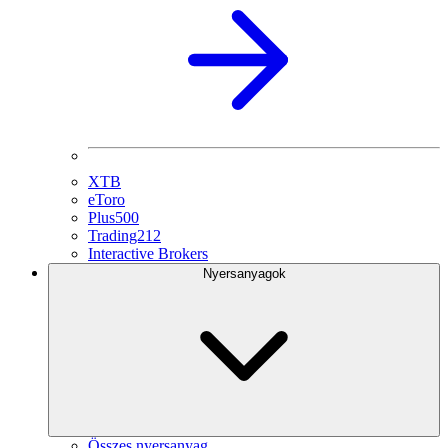
XTB
eToro
Plus500
Trading212
Interactive Brokers
Nyersanyagok
Összes nyersanyag