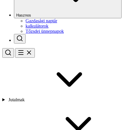
Hasznos
Gazdasági naptár
kalkulátorok
Tőzsdei ünnepnapok
Jutalmak