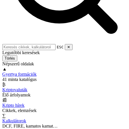
ESC
✕
Legutóbbi keresések
Törlés
Népszerű oldalak
▲
Gyertya formációk
41 minta katalógus
₿
Kriptovaluták
Élő árfolyamok
📰
Kripto hírek
Cikkek, elemzések
∑
Kalkulátorok
DCF, FIRE, kamatos kamat…