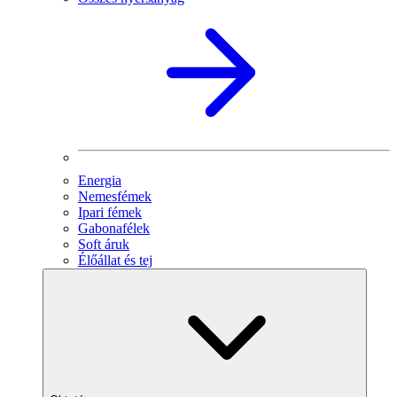
Energia
Nemesfémek
Ipari fémek
Gabonafélek
Soft áruk
Élőállat és tej