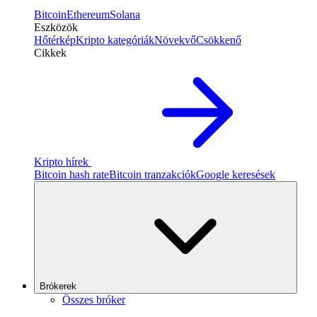
Bitcoin
Ethereum
Solana
Eszközök
Hőtérkép
Kripto kategóriák
Növekvő
Csökkenő
Cikkek
Kripto hírek
Bitcoin hash rate
Bitcoin tranzakciók
Google keresések
Brókerek
Összes bróker