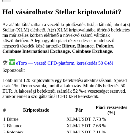
Hol vásárolhatsz Stellar kriptovalutát?
Az alábbi táblázatban a vezető kriptotőzsdék listája látható, ahol a(z)
Stellar (XLM) elérhető. A(z) XLM kriptovalutába történő befektetés
ma már széles körben elérhető a növekvő számú váltónak
köszönhetően. A legnagyobb piaci részesedéssel rendelkező
népszerű tőzsdék közé tartozik:
Bitrue, Binance, Poloniex,
Coinbase International Exchange, Coinbase Exchange
.
🏆
eToro — vezető CFD-platform, kereskedés 50 €-tól
Szponzorált
Több mint 120 kriptovaluta egy befektetési alkalmazásban. Spread
csak 1%. Demo számla, mobil alkalmazás. Minimális befizetés 50
EUR. A lakossági befektetői számlák 52 %-a veszteséget szenved,
amikor ennél a szolgáltatónál CFD-kkel kereskedik.
Piaci részesedés
#
Kriptotőzsde
Pár
(%)
1
Bitrue
XLM/USDT
7.73 %
2
Binance
XLM/USDT
7.68 %
3
Poloniex
XLM/USDT
7.11 %