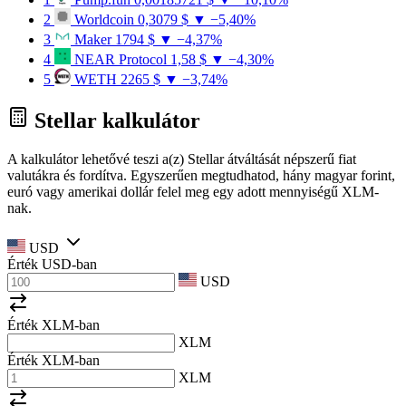
2
Worldcoin
0,3079 $
▼ −5,40%
3
Maker
1794 $
▼ −4,37%
4
NEAR Protocol
1,58 $
▼ −4,30%
5
WETH
2265 $
▼ −3,74%
Stellar kalkulátor
A kalkulátor lehetővé teszi a(z) Stellar átváltását népszerű fiat
valutákra és fordítva. Egyszerűen megtudhatod, hány magyar forint,
euró vagy amerikai dollár felel meg egy adott mennyiségű XLM-
nak.
USD
Érték
USD
-ban
USD
Érték XLM-ban
XLM
Érték XLM-ban
XLM