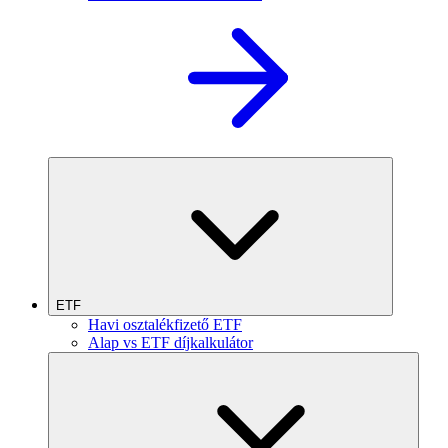
ETF
Havi osztalékfizető ETF
Alap vs ETF díjkalkulátor