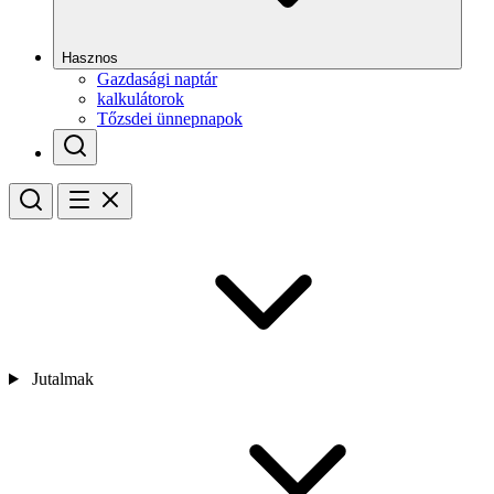
Hasznos
Gazdasági naptár
kalkulátorok
Tőzsdei ünnepnapok
Jutalmak