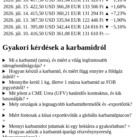
2026. júl. 15.
422,50 USD
366,28 EUR
133 506 Ft
▲ +1,68%
2026. júl. 14.
415,50 USD
360,21 EUR
131 294 Ft
▲ +7,23%
2026. júl. 13.
387,50 USD
335,94 EUR
122 446 Ft
▼ −1,90%
2026. júl. 11.
395,00 USD
342,44 EUR
124 816 Ft
▼ −5,16%
2026. júl. 10.
416,50 USD
361,08 EUR
131 610 Ft
—
Gyakori kérdések a karbamidról
Mi a karbamid (urea), és miért a világ legfontosabb
nitrogénműtrágyája?
+
Hogyan készül a karbamid, és miért függ ennyire a földgáz
árától?
+
Mennyibe kerül 1 kg, illetve 1 mázsa karbamid az FOB
jegyzésből?
+
Mit jelent a CME Urea (UFV) határidős kontraktus, és kik
használják?
+
Mely országok a legnagyobb karbamidtermelők és -exportőrök?
+
Miért fontosak a kínai exportkvóták a globális karbamidpiacon?
+
Mennyi karbamidot juttatnak ki egy hektárra a gyakorlatban?
+
Hogyan adózik a karbamid-iparági részvénynyereség