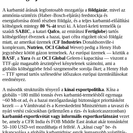
A karbamid árának legfontosabb mozgatója a
földgázár
, mivel az
ammónia-szintézis (Haber–Bosch-eljárás) feedstockja és
energiaforrása döntő részben földgáz, és a teljes karbamid-előállítási
költségnek mintegy
80 %-át
teszi ki. A közel-keleti termelők (a
szaúdi
SABIC
, a katari
Qafco
, az emirátusi
Fertiglobe
) tartós
költségelőnyt élveznek a hazai, ipari célra rögzített olcsó földgáz
miatt, az amerikai üzemek (
CF Industries
Donaldsonville-i
komplexum,
Nutrien
,
OCI Global
Wever) pedig a Henry Hub
jegyzéshez kötött gázon termelnek. Az európai üzemek — köztük a
BASF
, a
Yara
és az
OCI Global
Geleen-i kapacitása — viszont a
TTF-gáz magasabb árszintjével kénytelenek számolni, ami a
globális költséggörbe felső szegmensébe sorolja őket; a Henry Hub
– TTF spread tartós szélesedése időszakos európai üzemleállásokat
eredményez.
A második strukturális tényező a
kínai exportpolitika
. Kína a
globális ~180 millió tonnás éves karbamid-termelésből egymaga
~60 Mt-ot ad, és a hazai mezőgazdasági biztonságot prioritásként
kezeli — a Vámhivatal és a Kereskedelmi Minisztérium a tavaszi és
nyári vetési csúcsokban (jellemzően a rizs- és kukoricaszezonban)
karbamid-exportkvótát vagy informális exportkorlátozást
vezet
be, amely a CFR India és FOB Middle East árakat akár tonnánként
50–100 USD-vel mozdíthatja el felfelé. A „kínai csap” be- és
kikapcsolása a globális karbamidpiac egyik legnagyobb volatilitás-