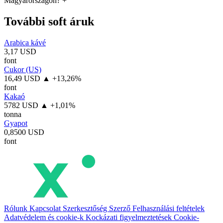
Magyarországon?
+
További soft áruk
Arabica kávé
3,17 USD
font
Cukor (US)
16,49 USD
▲ +13,26%
font
Kakaó
5782 USD
▲ +1,01%
tonna
Gyapot
0,8500 USD
font
Rólunk
Kapcsolat
Szerkesztőség
Szerző
Felhasználási feltételek
Adatvédelem és cookie-k
Kockázati figyelmeztetések
Cookie-