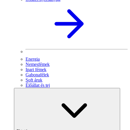
Energia
Nemesfémek
Ipari fémek
Gabonafélek
Soft áruk
Élőállat és tej