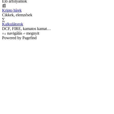
Élő árfolyamok
📰
Kripto hírek
Cikkek, elemzések
∑
Kalkulátorok
DCF, FIRE, kamatos kamat…
navigálás
megnyit
↑
↓
⏎
Powered by Pagefind