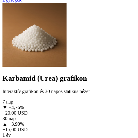
Karbamid (Urea) grafikon
Interaktív grafikon és 30 napos statikus nézet
7 nap
▼ −4,76%
−20,00 USD
30 nap
▲ +3,90%
+15,00 USD
1 év