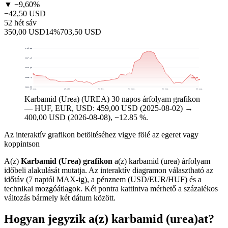
▼ −9,60%
−42,50 USD
52 hét sáv
350,00 USD
14%
703,50 USD
$729,35
$627,49
$525,63
$400,00
$423,76
$321,90
25. aug.
25. okt.
25. dec.
26. márc.
26. máj.
26. aug.
Karbamid (Urea) (UREA) 30 napos árfolyam grafikon
— HUF, EUR, USD: 459,00 USD (2025-08-02) →
400,00 USD (2026-08-08), −12.85 %.
Az interaktív grafikon betöltéséhez vigye fölé az egeret vagy
koppintson
A(z)
Karbamid (Urea) grafikon
a(z) karbamid (urea) árfolyam
időbeli alakulását mutatja. Az interaktív diagramon választható az
időtáv (7 naptól MAX-ig), a pénznem (USD/EUR/HUF) és a
technikai mozgóátlagok. Két pontra kattintva mérhető a százalékos
változás bármely két dátum között.
Hogyan jegyzik a(z) karbamid (urea)at?