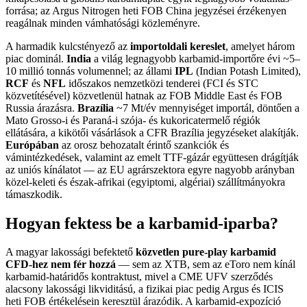
forrása; az Argus Nitrogen heti FOB China jegyzései érzékenyen
reagálnak minden vámhatósági közleményre.
A harmadik kulcstényező az
importoldali kereslet
, amelyet három
piac dominál.
India
a világ legnagyobb karbamid-importőre évi ~5–
10 millió tonnás volumennel; az állami
IPL
(Indian Potash Limited),
RCF
és
NFL
időszakos nemzetközi tenderei (FCI és STC
közvetítésével) közvetlenül hatnak az FOB Middle East és FOB
Russia árazásra.
Brazília
~7 Mt/év mennyiséget importál, döntően a
Mato Grosso-i és Paraná-i szója- és kukoricatermelő régiók
ellátására, a kikötői vásárlások a CFR Brazília jegyzéseket alakítják.
Európában
az orosz behozatalt érintő szankciók és
vámintézkedések, valamint az emelt TTF-gázár együttesen drágítják
az uniós kínálatot — az EU agrárszektora egyre nagyobb arányban
közel-keleti és észak-afrikai (egyiptomi, algériai) szállítmányokra
támaszkodik.
Hogyan fektess be a karbamid-iparba?
A magyar lakossági befektető
közvetlen pure-play karbamid
CFD-hez nem fér hozzá
— sem az XTB, sem az eToro nem kínál
karbamid-határidős kontraktust, mivel a CME UFV szerződés
alacsony lakossági likviditású, a fizikai piac pedig Argus és ICIS
heti FOB értékelésein keresztül árazódik. A karbamid-expozíció