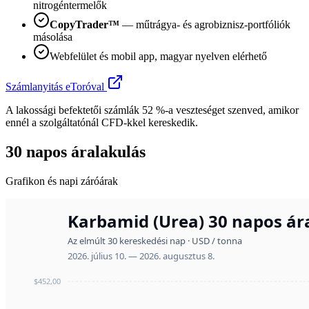
nitrogéntermelők
CopyTrader™
— műtrágya- és agrobiznisz-portfóliók
másolása
Webfelület és mobil app, magyar nyelven elérhető
Számlanyitás eToróval
A lakossági befektetői számlák 52 %-a veszteséget szenved, amikor
ennél a szolgáltatónál CFD-kkel kereskedik.
30 napos áralakulás
Grafikon és napi záróárak