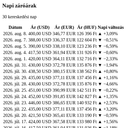
Napi záróárak
30 kereskedési nap
Dátum
Ár (USD)
Ár (EUR)
Ár (HUF)
Napi változás
2026. aug. 8.
400,00 USD
346,77 EUR
126 396 Ft
▲ +3,09%
2026. aug. 7.
388,00 USD
336,37 EUR
122 604 Ft
▼ −0,51%
2026. aug. 5.
390,00 USD
338,10 EUR
123 236 Ft
▼ −6,59%
2026. aug. 4.
417,50 USD
361,94 EUR
131 926 Ft
▼ −0,60%
2026. aug. 1.
420,00 USD
364,11 EUR
132 716 Ft
▼ −2,33%
2026. júl. 31.
430,00 USD
372,78 EUR
135 876 Ft
▼ −1,94%
2026. júl. 30.
438,50 USD
380,15 EUR
138 562 Ft
▲ +0,80%
2026. júl. 29.
435,00 USD
377,11 EUR
137 456 Ft
▲ +1,16%
2026. júl. 28.
430,00 USD
372,78 EUR
135 876 Ft
▼ −4,66%
2026. júl. 25.
451,00 USD
390,99 EUR
142 511 Ft
▼ −0,22%
2026. júl. 24.
452,00 USD
391,85 EUR
142 827 Ft
▲ +1,35%
2026. júl. 23.
446,00 USD
386,65 EUR
140 932 Ft
▲ +2,53%
2026. júl. 22.
435,00 USD
377,11 EUR
137 456 Ft
▲ +3,20%
2026. júl. 20.
421,50 USD
365,41 EUR
133 190 Ft
▼ −0,59%
2026. júl. 17.
424,00 USD
367,58 EUR
133 980 Ft
▲ +1,56%
2026. júl. 16.
417,50 USD
361,94 EUR
131 926 Ft
▼ −1,18%