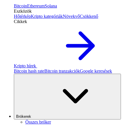
Bitcoin
Ethereum
Solana
Eszközök
Hőtérkép
Kripto kategóriák
Növekvő
Csökkenő
Cikkek
Kripto hírek
Bitcoin hash rate
Bitcoin tranzakciók
Google keresések
Brókerek
Összes bróker