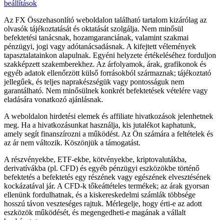
beállítások
Az FX Összehasonlító weboldalon található tartalom kizárólag az
olvasók tájékoztatását és oktatását szolgálja. Nem minősül
befektetési tanácsnak, hozamgaranciának, valamint szakmai
pénzügyi, jogi vagy adótanácsadásnak. A kifejtett vélemények
tapasztalatainkon alapulnak. Egyéni helyzete értékeléséhez forduljon
szakképzett szakemberekhez. Az árfolyamok, árak, grafikonok és
egyéb adatok ellenőrzött külső forrásokból származnak; tájékoztató
jellegűek, és teljes naprakészségük vagy pontosságuk nem
garantálható. Nem minősülnek konkrét befektetések vételére vagy
eladására vonatkozó ajánlásnak.
A weboldalon hirdetési elemek és affiliate hivatkozások jelenhetnek
meg. Ha a hivatkozásunkat használja, kis jutalékot kaphatunk,
amely segít finanszírozni a működést. Az Ön számára a feltételek és
az ár nem változik. Köszönjük a támogatást.
A részvényekbe, ETF-ekbe, kötvényekbe, kriptovalutákba,
derivatívákba (pl. CFD) és egyéb pénzügyi eszközökbe történő
befektetés a befektetés egy részének vagy egészének elvesztésének
kockázatával jár. A CFD-k tőkeáttételes termékek; az árak gyorsan
ellenünk fordulhatnak, és a kiskereskedelmi számlák többsége
hosszú távon veszteséges rajtuk. Mérlegelje, hogy érti-e az adott
eszközök működését, és megengedheti-e magának a vállalt