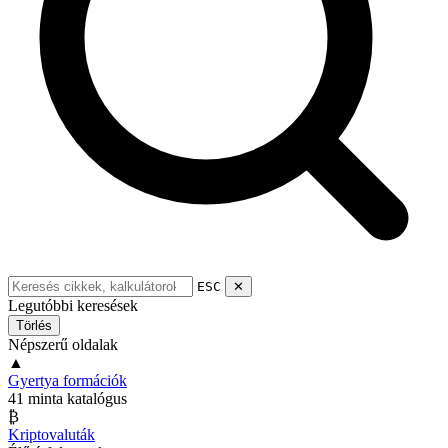
ESC
✕
Legutóbbi keresések
Törlés
Népszerű oldalak
▲
Gyertya formációk
41 minta katalógus
₿
Kriptovaluták