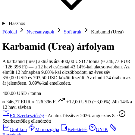
Hasznos
Főoldal
Nyersanyagok
Soft áruk
Karbamid (Urea)
Karbamid (Urea) árfolyam
A karbamid (urea) aktuális ára 400,00 USD / tonna (≈ 346,77 EUR
· 126 396 Ft) — a 12 havi csúcsnál 43,14%-kal alacsonyabban. Az
elmúlt 12 hónapban 9,60%-kal olcsóbbodott, az éves sáv
350,00 USD és 703,50 USD között feszült. Az elmúlt 24 órában az
ár jelentősen, 3,09%-kal emelkedett.
400,00 USD
/ tonna
≈ 346,77 EUR
≈ 126 396 Ft
+12,00 USD
(+3,09%)
24h
14%
a
12 havi sávban
FX Szerkesztőség
·
Adatok frissítve:
2026. augusztus 8.
·
Szerkesztőileg ellenőrzött
Grafikon
Mi mozgatja
Befektetés
GYIK
Egységek