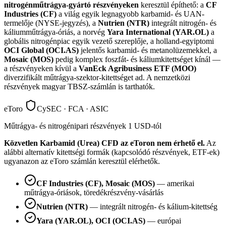
nitrogénműtrágya-gyártó részvényeken
keresztül építhető: a
CF
Industries (CF)
a világ egyik legnagyobb karbamid- és UAN-
termelője (NYSE-jegyzés), a
Nutrien (NTR)
integrált nitrogén- és
káliumműtrágya-óriás, a norvég
Yara International (YAR.OL)
a
globális nitrogénpiac egyik vezető szereplője, a holland-egyiptomi
OCI Global (OCI.AS)
jelentős karbamid- és metanolüzemekkel, a
Mosaic (MOS)
pedig komplex foszfát- és káliumkitettséget kínál —
a részvényeken kívül a
VanEck Agribusiness ETF (MOO)
diverzifikált műtrágya-szektor-kitettséget ad. A nemzetközi
részvények magyar TBSZ-számlán is tarthatók.
eToro
CySEC · FCA · ASIC
Műtrágya- és nitrogénipari részvények 1 USD-tól
Közvetlen Karbamid (Urea) CFD az eToron nem érhető el.
Az
alábbi alternatív kitettségi formák (kapcsolódó részvények, ETF-ek)
ugyanazon az eToro számlán keresztül elérhetők.
CF Industries (CF), Mosaic (MOS)
— amerikai
műtrágya-óriások, töredékrészvény-vásárlás
Nutrien (NTR)
— integrált nitrogén- és kálium-kitettség
Yara (YAR.OL), OCI (OCI.AS)
— európai