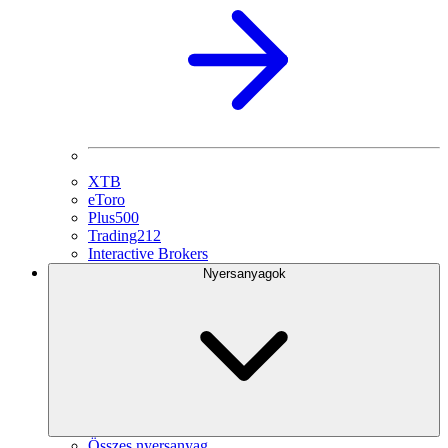
XTB
eToro
Plus500
Trading212
Interactive Brokers
Nyersanyagok
Összes nyersanyag