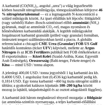
A karbamid (CO(NH₂)₂, angolul „urea") a világ legszélesebb
körben használt nitrogénműtrágyája, tömegszázalékban kifejezve
46
% nitrogéntartalommal
— ez a legmagasabb N-koncentráció a
szilárd műtrágyák között. Az ipari előállítás két lépcsős: földgázból
(vagy szénből) Haber–Bosch-szintézissel előbb
ammóniát
(NH₃)
gyártanak, majd az ammóniát CO₂-vel, magas nyomáson és
hőmérsékleten karbamiddá alakítják. A legtöbb műtrágyaként
forgalmazott karbamid granulált (prilled vagy granular) formában,
ömlesztett tengeri szállítmányokban kerül a piacra. A globális
referenciaárat a chicagói
CME Urea (Granular) FOB US Gulf
határidős kontraktus (ticker
UFV
) képviseli, mellette az
Argus
Nitrogen
és az
ICIS Fertilizers
publikál heti FOB értékeléseket a
fő exportzónákra —
Közel-Kelet
(Szaúd-Arábia, Katar, Egyesült
Arab Emírségek),
Oroszország
(Balti-tenger, Fekete-tenger) és
Kína
— mind USD / tonna alapon.
A jelenlegi 400,00 USD / tonna jegyzésből 1 kg karbamid ára kb.
0,4000 USD, 1 angolszász font (0,4536 kg) karbamidé pedig kb.
0,1814 USD. Egy tonna karbamid ~460 kg tiszta nitrogént szállít a
táblára; a gyakorlati kalászos kijuttatás
100–200 kg/ha
között
mozog (a fajtától, talajadottságtól és az osztott adagolástól függően).
A karbamid árát három meghatározó tényező mozgatja: a
földgázár
(az ammónia-szintézis nyersanyaga, a teljes karbamid-előállítási