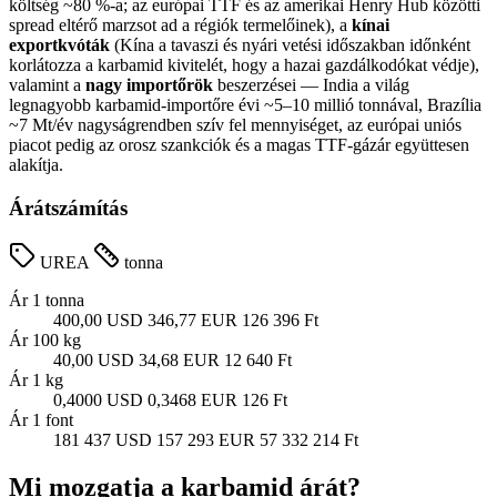
költség ~80 %-a; az európai TTF és az amerikai Henry Hub közötti
spread eltérő marzsot ad a régiók termelőinek), a
kínai
exportkvóták
(Kína a tavaszi és nyári vetési időszakban időnként
korlátozza a karbamid kivitelét, hogy a hazai gazdálkodókat védje),
valamint a
nagy importőrök
beszerzései — India a világ
legnagyobb karbamid-importőre évi ~5–10 millió tonnával, Brazília
~7 Mt/év nagyságrendben szív fel mennyiséget, az európai uniós
piacot pedig az orosz szankciók és a magas TTF-gázár együttesen
alakítja.
Árátszámítás
UREA
tonna
Ár 1 tonna
400,00 USD
346,77 EUR
126 396 Ft
Ár 100 kg
40,00 USD
34,68 EUR
12 640 Ft
Ár 1 kg
0,4000 USD
0,3468 EUR
126 Ft
Ár 1 font
181 437 USD
157 293 EUR
57 332 214 Ft
Mi mozgatja a karbamid árát?