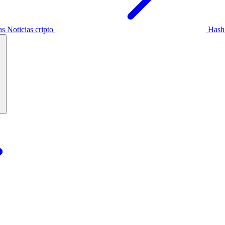
as
Noticias cripto
Hash 