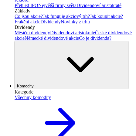
Přehled IPO
Největší firmy světa
Dividendoví aristokraté
Základy
Co jsou akcie?
Jak funguje akciový trh?
Jak koupit akcie?
Frakční akcie
Dividendy
Novinky z trhu
Dividendy
Měsíční dividendy
Dividendoví aristokraté
České dividendové
akcie
Německé dividendové akcie
Co je dividenda?
Komodity
Kategorie
Všechny komodity