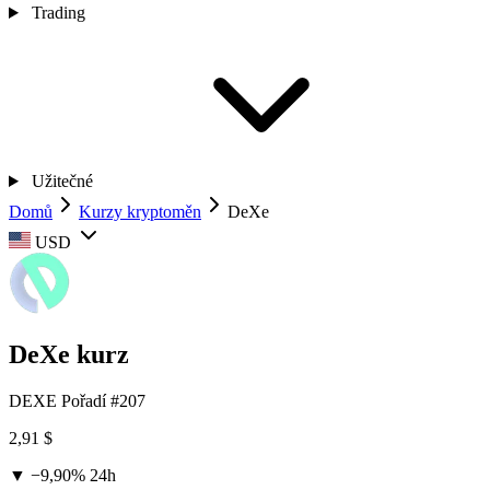
Trading
Užitečné
Domů
Kurzy kryptoměn
DeXe
USD
DeXe kurz
DEXE
Pořadí #207
2,91 $
▼ −9,90%
24h