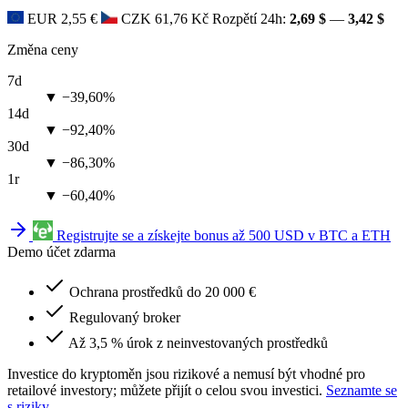
EUR
2,55 €
CZK
61,76 Kč
Rozpětí 24h:
2,69 $
—
3,42 $
Změna ceny
7d
▼ −39,60%
14d
▼ −92,40%
30d
▼ −86,30%
1r
▼ −60,40%
Registrujte se a získejte bonus až 500 USD v BTC a ETH
Demo účet zdarma
Ochrana prostředků do 20 000 €
Regulovaný broker
Až 3,5 % úrok z neinvestovaných prostředků
Investice do kryptoměn jsou rizikové a nemusí být vhodné pro
retailové investory; můžete přijít o celou svou investici.
Seznamte se
s riziky
.