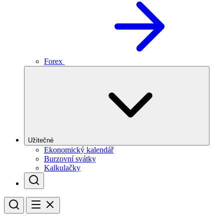
Forex
Užitečné
Ekonomický kalendář
Burzovní svátky
Kalkulačky