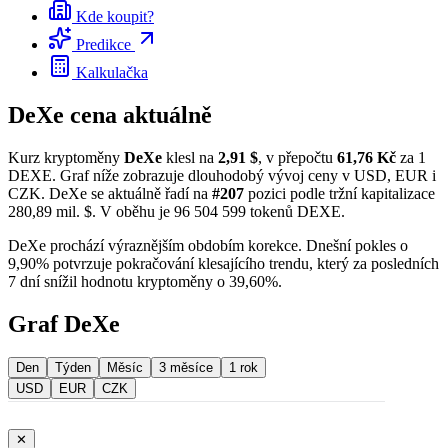
Kde koupit?
Predikce
Kalkulačka
DeXe cena aktuálně
Kurz kryptoměny
DeXe
klesl na
2,91 $
, v přepočtu
61,76 Kč
za 1
DEXE. Graf níže zobrazuje dlouhodobý vývoj ceny v USD, EUR i
CZK. DeXe se aktuálně řadí na
#207
pozici podle tržní kapitalizace
280,89 mil. $. V oběhu je 96 504 599 tokenů DEXE.
DeXe prochází výraznějším obdobím korekce. Dnešní pokles o
9,90% potvrzuje pokračování klesajícího trendu, který za posledních
7 dní snížil hodnotu kryptoměny o 39,60%.
Graf DeXe
Den
Týden
Měsíc
3 měsíce
1 rok
USD
EUR
CZK
✕