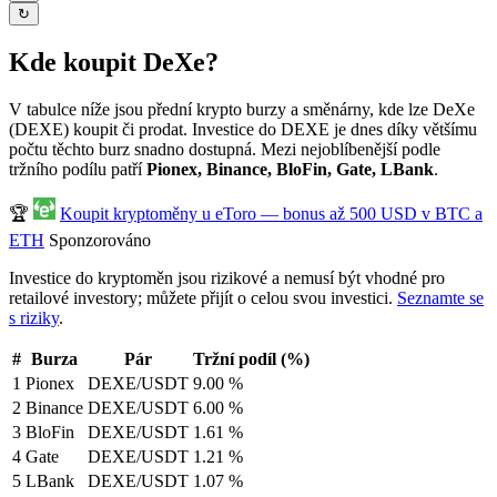
↻
Kde koupit DeXe?
V tabulce níže jsou přední krypto burzy a směnárny, kde lze DeXe
(DEXE) koupit či prodat. Investice do DEXE je dnes díky většímu
počtu těchto burz snadno dostupná. Mezi nejoblíbenější podle
tržního podílu patří
Pionex, Binance, BloFin, Gate, LBank
.
🏆
Koupit kryptoměny u eToro — bonus až 500 USD v BTC a
ETH
Sponzorováno
Investice do kryptoměn jsou rizikové a nemusí být vhodné pro
retailové investory; můžete přijít o celou svou investici.
Seznamte se
s riziky
.
#
Burza
Pár
Tržní podíl (%)
1
Pionex
DEXE/USDT
9.00 %
2
Binance
DEXE/USDT
6.00 %
3
BloFin
DEXE/USDT
1.61 %
4
Gate
DEXE/USDT
1.21 %
5
LBank
DEXE/USDT
1.07 %