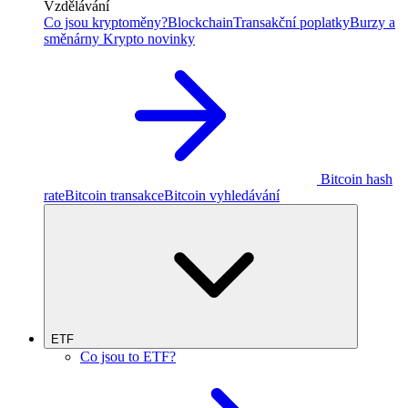
Vzdělávání
Co jsou kryptoměny?
Blockchain
Transakční poplatky
Burzy a
směnárny
Krypto novinky
Bitcoin hash
rate
Bitcoin transakce
Bitcoin vyhledávání
ETF
Co jsou to ETF?