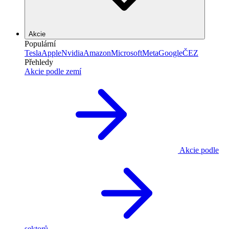
Akcie
Populární
Tesla
Apple
Nvidia
Amazon
Microsoft
Meta
Google
ČEZ
Přehledy
Akcie podle zemí
Akcie podle
sektorů