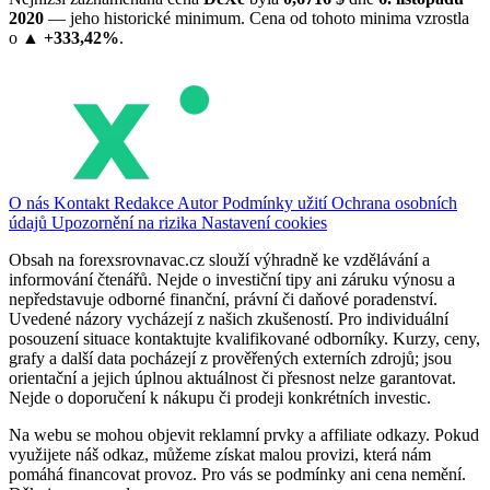
2020
— jeho historické minimum. Cena od tohoto minima vzrostla
o
▲ +333,42%
.
O nás
Kontakt
Redakce
Autor
Podmínky užití
Ochrana osobních
údajů
Upozornění na rizika
Nastavení cookies
Obsah na forexsrovnavac.cz slouží výhradně ke vzdělávání a
informování čtenářů. Nejde o investiční tipy ani záruku výnosu a
nepředstavuje odborné finanční, právní či daňové poradenství.
Uvedené názory vycházejí z našich zkušeností. Pro individuální
posouzení situace kontaktujte kvalifikované odborníky. Kurzy, ceny,
grafy a další data pocházejí z prověřených externích zdrojů; jsou
orientační a jejich úplnou aktuálnost či přesnost nelze garantovat.
Nejde o doporučení k nákupu či prodeji konkrétních investic.
Na webu se mohou objevit reklamní prvky a affiliate odkazy. Pokud
využijete náš odkaz, můžeme získat malou provizi, která nám
pomáhá financovat provoz. Pro vás se podmínky ani cena nemění.