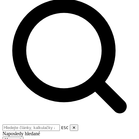
ESC
✕
Naposledy hledané