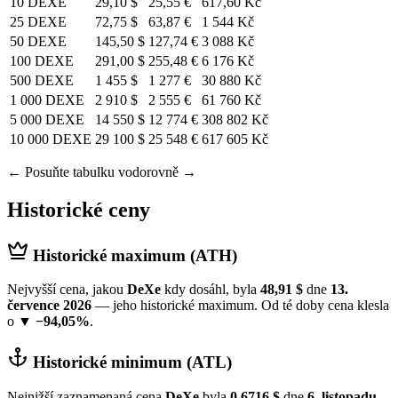
10 DEXE
29,10 $
25,55 €
617,60 Kč
25 DEXE
72,75 $
63,87 €
1 544 Kč
50 DEXE
145,50 $
127,74 €
3 088 Kč
100 DEXE
291,00 $
255,48 €
6 176 Kč
500 DEXE
1 455 $
1 277 €
30 880 Kč
1 000 DEXE
2 910 $
2 555 €
61 760 Kč
5 000 DEXE
14 550 $
12 774 €
308 802 Kč
10 000 DEXE
29 100 $
25 548 €
617 605 Kč
← Posuňte tabulku vodorovně →
Historické ceny
Historické maximum (ATH)
Nejvyšší cena, jakou
DeXe
kdy dosáhl, byla
48,91 $
dne
13.
července 2026
— jeho historické maximum. Od té doby cena klesla
o
▼ −94,05%
.
Historické minimum (ATL)
Nejnižší zaznamenaná cena
DeXe
byla
0,6716 $
dne
6. listopadu