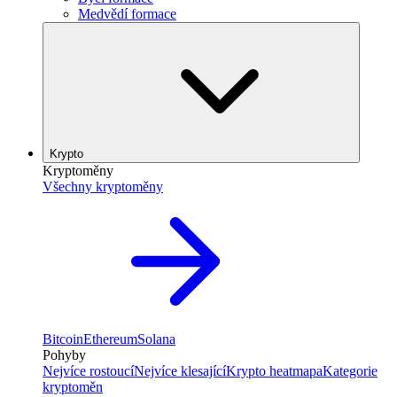
Medvědí formace
Krypto
Kryptoměny
Všechny kryptoměny
Bitcoin
Ethereum
Solana
Pohyby
Nejvíce rostoucí
Nejvíce klesající
Krypto heatmapa
Kategorie
kryptoměn