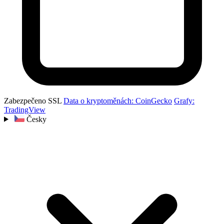
Zabezpečeno SSL
Data o kryptoměnách: CoinGecko
Grafy:
TradingView
Česky