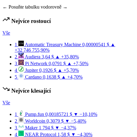
← Posuňte tabulku vodorovně →
Nejvíce rostoucí
Vše
1
Automatic Treasury Machine
0,00000541 $
▲
+32 746 755,90%
2
Audiera
3,64 $
▲ +35,80%
3
Pi Network
0,0791 $
▲ +7,50%
4
Jupiter
0,1926 $
▲ +5,70%
5
Cardano
0,1638 $
▲ +4,70%
Nejvíce klesající
Vše
1
Pump.fun
0,00185721 $
▼ −10,10%
2
Worldcoin
0,3079 $
▼ −5,40%
3
Maker
1 794 $
▼ −4,37%
4
NEAR Protocol
1,58 $
▼ −4,30%