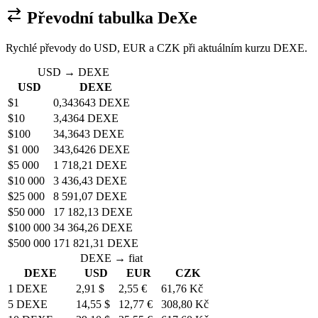
Převodní tabulka DeXe
Rychlé převody do USD, EUR a CZK při aktuálním kurzu DEXE.
USD → DEXE
USD
DEXE
$1
0,343643 DEXE
$10
3,4364 DEXE
$100
34,3643 DEXE
$1 000
343,6426 DEXE
$5 000
1 718,21 DEXE
$10 000
3 436,43 DEXE
$25 000
8 591,07 DEXE
$50 000
17 182,13 DEXE
$100 000
34 364,26 DEXE
$500 000
171 821,31 DEXE
DEXE → fiat
DEXE
USD
EUR
CZK
1 DEXE
2,91 $
2,55 €
61,76 Kč
5 DEXE
14,55 $
12,77 €
308,80 Kč