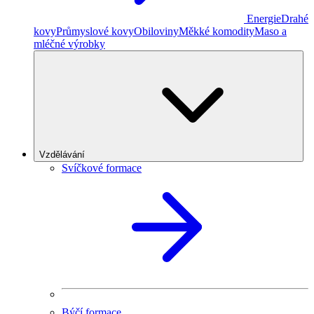
Energie
Drahé
kovy
Průmyslové kovy
Obiloviny
Měkké komodity
Maso a
mléčné výrobky
Vzdělávání
Svíčkové formace
Býčí formace