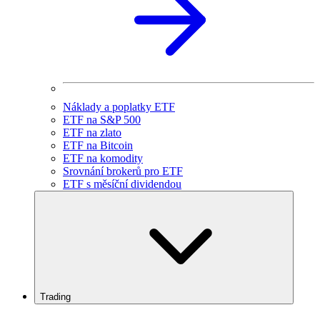
Náklady a poplatky ETF
ETF na S&P 500
ETF na zlato
ETF na Bitcoin
ETF na komodity
Srovnání brokerů pro ETF
ETF s měsíční dividendou
Trading