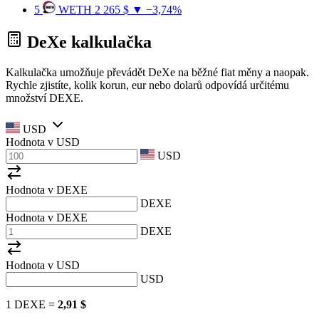
5
WETH
2 265 $
▼ −3,74%
DeXe kalkulačka
Kalkulačka umožňuje převádět DeXe na běžné fiat měny a naopak.
Rychle zjistíte, kolik korun, eur nebo dolarů odpovídá určitému
množství DEXE.
USD
Hodnota v
USD
USD
Hodnota v DEXE
DEXE
Hodnota v DEXE
DEXE
Hodnota v
USD
USD
1 DEXE =
2,91 $