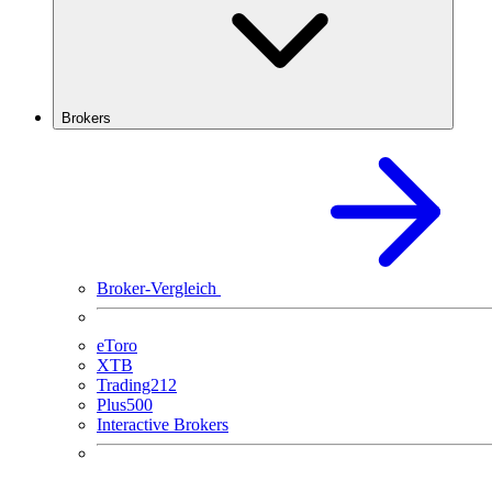
Brokers
Broker-Vergleich
eToro
XTB
Trading212
Plus500
Interactive Brokers