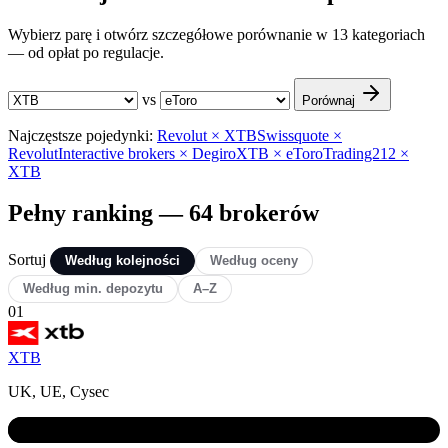
Wybierz parę i otwórz szczegółowe porównanie w 13 kategoriach
— od opłat po regulacje.
vs
Porównaj
Najczęstsze pojedynki:
Revolut × XTB
Swissquote ×
Revolut
Interactive brokers × Degiro
XTB × eToro
Trading212 ×
XTB
Pełny ranking — 64 brokerów
Sortuj
Według kolejności
Według oceny
Według min. depozytu
A–Z
01
XTB
UK, UE, Cysec