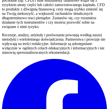
pochodne (np. CFD) i inne instrumenty finansowe wiąże się z
ryzykiem utraty części lub całości zainwestowanego kapitału. CFD
to produkty z dźwignią finansową; ceny mogą szybko zmienić się
na Twoją niekorzyść, a większość rachunków detalicznych
długoterminowo traci pieniądze. Zastanów się, czy rozumiesz
działanie tych instrumentów i czy możesz pozwolić sobie na
związane z nimi ryzyko.
Recenzje, analizy, artykuły i porównania powstają według naszej
metodyki i wieloletniego doświadczenia. Partnerstwa i prowizje nie
wpływają na treści redakcyjne. Informacje są udostępniane
wyłącznie w ogólnych celach edukacyjnych i informacyjnych i nie
stanowią spersonalizowanych rekomendacji.