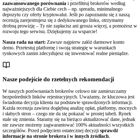
zaawansowanego porównania
i przefiltruj brokerów według
najważniejszych dla Ciebie cech – np. spreadu, minimalnego
depozytu czy oferty kryptowalut. Jeśli po zapoznaniu się z naszą
recenzją zarejestrujesz się z dedykowanego linku, otrzymamy
drobną prowizję – Ty nie zapłacisz ani grosza więcej, a pomożesz w
rozwoju tego serwisu. Dziękujemy za wsparcie!
Nasza rada na start:
Zawsze najpierw załóż darmowe konto
demo. Przetestuj platformę i swoją strategię w warunkach
rynkowych zanim zdecydujesz się inwestować realne pieniądze.
Nasze podejście do rzetelnych rekomendacji
W naszych porównaniach brokerów celowo nie zamieszczamy
bezpośrednich linków rejestracyjnych. Uważamy, że kluczowa jest
świadoma decyzja klienta na podstawie sprawdzonych informacji.
Każda recenzja zawiera dogłębną analizę opłat, platformy, mocnych
i słabych stron – czego nie da się pokazać w prostej tabeli. Rynek
stale się zmienia. Staramy się na bieżąco aktualizować dane, jednak
nie zawsze możemy zagwarantować 100% aktualności wszystkich
szczegółów. Przed podjęciem ostatecznej decyzji
sprawdź
informacje na stronie brokera i w innych źródłach
.