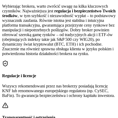
Wybierając brokera, warto zwrócić uwagę na kilka kluczowych
czynników. Najważniejsza jest
regulacja i bezpieczeństwo Twoich
środków
, w tym szybkość i niezawodność wypłat – to podstawowy
wyznacznik zaufania. Równie istotna jest stabilna i intuicyjna
platforma transakcyjna, gwarantująca przejrzyste ceny rynkowe bez
manipulacji i niepotrzebnych poślizgów. Dobry broker powinien
oferować szeroką gamę rynków – od tradycyjnych akcji i ETF-ów
(obejmujących indeksy takie jak S&P 500 czy WIG20), po
dynamiczny świat kryptowalut (BTC, ETH) i ich pochodne.
Znaczenie ma również sprawna obsługa klienta w języku polskim i
potwierdzona historia działalności brokera na rynku.
Regulacje i licencje
Wszyscy rekomendowani przez nas brokerzy posiadają licencję
KNF lub renomowanego europejskiego regulatora (np. CySEC,
BaFin). To gwarancja bezpieczeństwa i ochrony kapitału inwestora.
Transparentność i ostrzeżenia