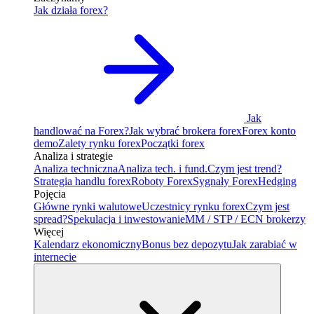
Jak działa forex?
Jak
handlować na Forex?
Jak wybrać brokera forex
Forex konto
demo
Zalety rynku forex
Początki forex
Analiza i strategie
Analiza techniczna
Analiza tech. i fund.
Czym jest trend?
Strategia handlu forex
Roboty Forex
Sygnały Forex
Hedging
Pojęcia
Główne rynki walutowe
Uczestnicy rynku forex
Czym jest
spread?
Spekulacja i inwestowanie
MM / STP / ECN brokerzy
Więcej
Kalendarz ekonomiczny
Bonus bez depozytu
Jak zarabiać w
internecie