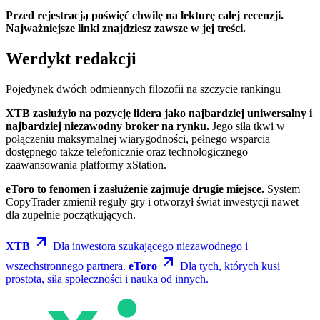
Przed rejestracją poświęć chwilę na lekturę całej recenzji.
Najważniejsze linki znajdziesz zawsze w jej treści.
Werdykt redakcji
Pojedynek dwóch odmiennych filozofii na szczycie rankingu
XTB zasłużyło na pozycję lidera jako najbardziej uniwersalny i
najbardziej niezawodny broker na rynku.
Jego siła tkwi w
połączeniu maksymalnej wiarygodności, pełnego wsparcia
dostępnego także telefonicznie oraz technologicznego
zaawansowania platformy xStation.
eToro to fenomen i zasłużenie zajmuje drugie miejsce.
System
CopyTrader zmienił reguły gry i otworzył świat inwestycji nawet
dla zupełnie początkujących.
XTB
Dla inwestora szukającego niezawodnego i
wszechstronnego partnera.
eToro
Dla tych, których kusi
prostota, siła społeczności i nauka od innych.