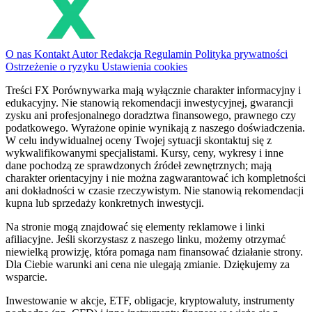
O nas
Kontakt
Autor
Redakcja
Regulamin
Polityka prywatności
Ostrzeżenie o ryzyku
Ustawienia cookies
Treści FX Porównywarka mają wyłącznie charakter informacyjny i
edukacyjny. Nie stanowią rekomendacji inwestycyjnej, gwarancji
zysku ani profesjonalnego doradztwa finansowego, prawnego czy
podatkowego. Wyrażone opinie wynikają z naszego doświadczenia.
W celu indywidualnej oceny Twojej sytuacji skontaktuj się z
wykwalifikowanymi specjalistami. Kursy, ceny, wykresy i inne
dane pochodzą ze sprawdzonych źródeł zewnętrznych; mają
charakter orientacyjny i nie można zagwarantować ich kompletności
ani dokładności w czasie rzeczywistym. Nie stanowią rekomendacji
kupna lub sprzedaży konkretnych inwestycji.
Na stronie mogą znajdować się elementy reklamowe i linki
afiliacyjne. Jeśli skorzystasz z naszego linku, możemy otrzymać
niewielką prowizję, która pomaga nam finansować działanie strony.
Dla Ciebie warunki ani cena nie ulegają zmianie. Dziękujemy za
wsparcie.
Inwestowanie w akcje, ETF, obligacje, kryptowaluty, instrumenty