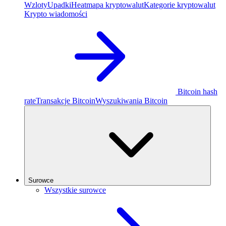
Wzloty
Upadki
Heatmapa kryptowalut
Kategorie kryptowalut
Krypto wiadomości
Bitcoin hash
rate
Transakcje Bitcoin
Wyszukiwania Bitcoin
Surowce
Wszystkie surowce