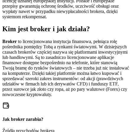
licencję uznanej europejskiej instytucji. Polskie i europejskie
przepisy gwarantują ochronę środków, uczciwość obsługi oraz
wypłaty nawet w przypadku niewypłacalności brokera, dzięki
systemom rekompensat.
Kim jest broker i jak działa?
Broker
to licencjonowana instytucja finansowa, pełniąca rolę
pośrednika pomiędzy Tobą a rynkami światowymi. W dzisiejszych
czasach brokerów częściej nazywa się platformami inwestycyjnymi
lub handlowymi. Są to zasadniczo licencjonowane aplikacje
finansowe dostępne bezpośrednio na telefonie, które stanowią
Twoją bramę do rynków światowych – nie trzeba już nic instalować
na komputerze. Dzięki takiej platformie można łatwo kupować i
sprzedawać szeroki zakres instrumentów: od akcji (prawdziwych
udziałów w firmach lub ich derywatów CFD) i funduszy ETF,
przez surowce jak złoto czy ropa, aż po pary walutowe (Forex) czy
nowoczesne kryptowaluty.
Jak broker zarabia?
Źródła przychodów brokera