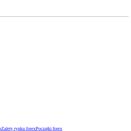
o
Zalety rynku forex
Początki forex