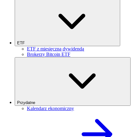
ETF
ETF z miesięczną dywidendą
Brokerzy Bitcoin ETF
Przydatne
Kalendarz ekonomiczny