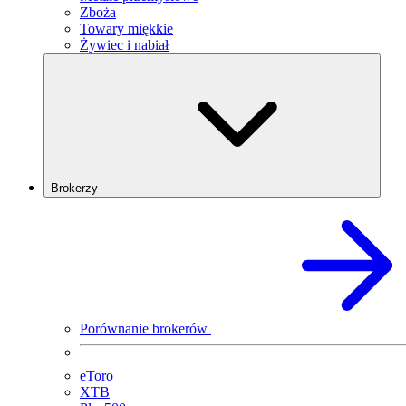
Zboża
Towary miękkie
Żywiec i nabiał
Brokerzy
Porównanie brokerów
eToro
XTB