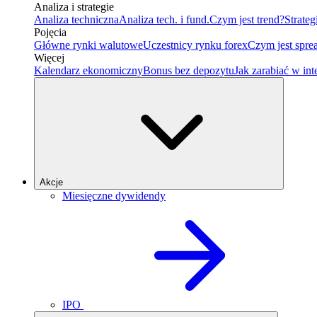
Analiza i strategie
Analiza techniczna
Analiza tech. i fund.
Czym jest trend?
Strateg
Pojęcia
Główne rynki walutowe
Uczestnicy rynku forex
Czym jest spre
Więcej
Kalendarz ekonomiczny
Bonus bez depozytu
Jak zarabiać w int
Akcje
Miesięczne dywidendy
IPO