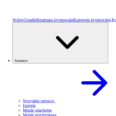
Wzloty
Upadki
Heatmapa kryptowalut
Kategorie kryptowalut
Kr
Surowce
Wszystkie surowce
Energia
Metale szlachetne
Metale przemysłowe