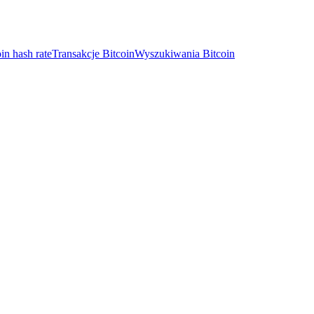
in hash rate
Transakcje Bitcoin
Wyszukiwania Bitcoin