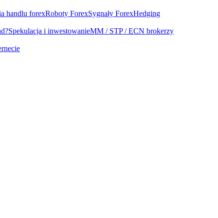
ia handlu forex
Roboty Forex
Sygnały Forex
Hedging
ad?
Spekulacja i inwestowanie
MM / STP / ECN brokerzy
ernecie