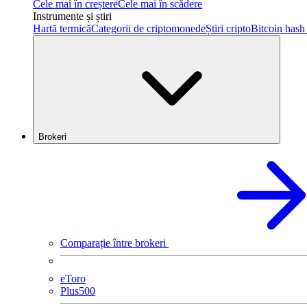
Cele mai în creștere
Cele mai în scădere
Instrumente și știri
Hartă termică
Categorii de criptomonede
Știri cripto
Bitcoin hash 
Brokeri
Comparație între brokeri
eToro
Plus500