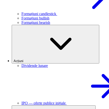
Formațiuni candlestick
Formațiuni bullish
Formațiuni bearish
Acțiuni
Dividende lunare
IPO — oferte publice inițiale