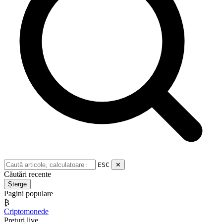
ESC
✕
Căutări recente
Șterge
Pagini populare
₿
Criptomonede
Prețuri live