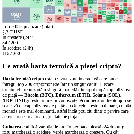
+2,80%
USDD
SBTC
KAITO
CTCP
APXUSD
FET
TIA
KAU
DOGE
+1,70%
-0,10%
ADA
-0,30%
-2,41%
+0,80%
+0,00%
+27,25%
-5,50%
-4,20%
-0,30%
HUNT
PRIME
+0,00%
UBTC
1,09 $
+0,60%
-0,01%
+616,60%
+4,70%
1.913 $
#33
+110,87%
WSTUSR
DEXE
ABTC
SEI
GNO
POL
FDUSD
NIGHT
LDO
SHIB
-0,06%
-0,52%
-9,90%
-2,10%
+1,20%
0,0706 $
+0,00%
-8,10%
-5,50%
-2,10%
LIT
US
-1,10%
M
+1,50%
+2,80%
#12
#20
-1,80%
JTO
CARDS
CTOC
BCAP
GTETH
ZRO
SUSDD
ETHX
BUSD
USDS
#3
-5,40%
+8,00%
+0,10%
-3,49%
-10,30%
PUMP
#7
-2,36%
-0,02%
-0,44%
XLM
+0,00%
#34
FIL
EURC
-10,10%
+0,00%
PYUSD
+0,30%
AP3X
FDIT
SUP
+0,30%
CTM
-0,10%
OHM
USDT
SPX
GREAT
UB
AAVE
+0,00%
+856,10%
-15,16%
SOL
+0,00%
-0,10%
+8,25%
+1,90%
+0,02%
+13,20%
SN117
1,00 $
+0,10%
RENDER
BONK
USD0
+0,00%
INJ
FO
-1,40%
#13
BCN
+1,00%
-0,90%
QGOLD
OSK
哈基米
NOON
#—
SUN
+0,00%
-5,10%
+0,00%
-0,16%
RAIN
+0,00%
+0,07%
#36
-22,12%
+4.712,34%
+17,41%
+0,40%
BSV
WETH
CRO
USDF
-2,40%
73,85 $
RETH
-0,10%
NEXO
0,9992 $
FLR
-3,74%
RIZZ
BTT
-0,80%
NFT
LUNC
OUSG
ANTFUN
WHITE
PYTH
+0,00%
-3,45%
GROK
+1,20%
-9,69%
-1,20%
+0,70%
+1,70%
-1,00%
+2,40%
+57,36%
+0,00%
-2,60%
-100,00%
0,0137 $
Top 200 capitalizare (total)
2,3 T USD
În creștere (24h)
84
/ 200
În scădere (24h)
116
/ 200
Ce arată harta termică a pieței cripto?
Harta termică cripto
este o vizualizare interactivă care pune
întregul top 200 criptomonede într-un singur cadru. Fiecare
dreptunghi reprezintă o singură monedă din topul după capitalizarea
de piață —
Bitcoin (BTC)
,
Ethereum (ETH)
,
Solana (SOL)
,
XRP
,
BNB
și restul numelor cunoscute.
Aria
fiecărui dreptunghi se
scalează cu capitalizarea de piață: cu cât celula este mai mare, cu atât
moneda este mai dominantă, astfel încât poți citi dintr-o privire care
active au cea mai mare greutate pe piață.
Culoarea
codifică variația de preț în perioada aleasă (24 de ore):
roșu
marchează o scădere,
verde
marchează o creștere. Cu cât