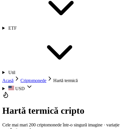
ETF
Util
Acasă
Criptomonede
Hartă termică
USD
Hartă termică cripto
Cele mai mari 200 criptomonede într-o singură imagine · variație