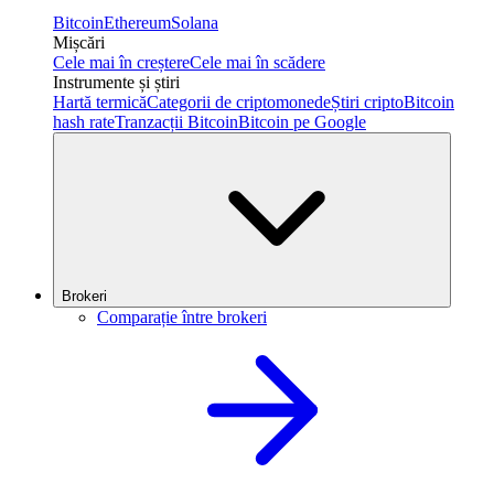
Bitcoin
Ethereum
Solana
Mișcări
Cele mai în creștere
Cele mai în scădere
Instrumente și știri
Hartă termică
Categorii de criptomonede
Știri cripto
Bitcoin
hash rate
Tranzacții Bitcoin
Bitcoin pe Google
Brokeri
Comparație între brokeri