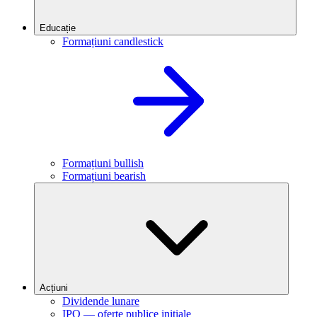
Educație
Formațiuni candlestick
Formațiuni bullish
Formațiuni bearish
Acțiuni
Dividende lunare
IPO — oferte publice inițiale