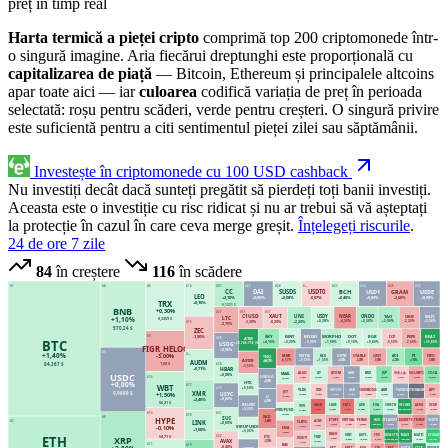
preț în timp real
Harta termică a pieței cripto
comprimă top 200 criptomonede într-
o singură imagine. Aria fiecărui dreptunghi este proporțională cu
capitalizarea de piață
— Bitcoin, Ethereum și principalele altcoins
apar toate aici — iar
culoarea
codifică variația de preț în perioada
selectată:
roșu pentru scăderi
,
verde pentru creșteri
. O singură privire
este suficientă pentru a citi sentimentul pieței zilei sau săptămânii.
Investește în criptomonede cu 100 USD cashback
Nu investiți decât dacă sunteți pregătit să pierdeți toți banii investiți.
Aceasta este o investiție cu risc ridicat și nu ar trebui să vă așteptați
la protecție în cazul în care ceva merge greșit.
Înțelegeți riscurile
.
24 de ore
7 zile
84
în creștere
116
în scădere
#1
#4
#8
#14
#21
#22
#24
#—
#23
#24
#25
#26
USDE
GRAM
USD1
BCH
SUSDS
USDT0
DAI
CC
LEO
+2,10%
+0,00%
-2,60%
+0,00%
+0,40%
+0,08%
-0,07%
+0,00%
TRX
+0,10%
0,1221 $
BNB
+0,30%
#27
#51
#37
TAO
ONDO
NEAR
USDY
UNI
XAUT
C1USD
WLFI
OKB
LTC
+1,10%
0,3259 $
+2,20%
-0,20%
-1,39%
+0,00%
-2,20%
+2,90%
+2,30%
-4,30%
+0,20%
#15
-2,70%
570,24 $
ZEC
SKY
#9
BEAT
ICP
PEPE
BGB
DOT
MORPHO
BFUSD
MNT
-1,50%
ATM
#28
BTC
+35,80%
-0,50%
-2,40%
+0,40%
+0,10%
+1,90%
+0,00%
+0,20%
+4,10%
USDG
+32.746.755,90%
FIGR_HELOC
+0,00%
#5
+1,40%
-3,00%
#—
FBTC
PI
QNT
ADI
USTB
STABLE
KCS
MKR
SN116
TNQ
-3,48%
+7,50%
+3,20%
-3,00%
-2,20%
+0,00%
+1,30%
+0,00%
-4,37%
ASTER
AUDM
+468,75%
1,00 $
64.267 $
#30
-3,50%
HBAR
+0,71%
ATOM
GT
ALGO
MAAL
USDC
SOLVBTC
COCA
JUP
币安人生
BDX
GHO
+0,80%
USDGO
#16
+5,54%
-2,74%
-0,30%
+5,70%
+0,30%
+0,00%
-1,70%
+0,50%
-1,00%
+0,43%
+0,00%
HTX
+0,00%
WBT
#17
+0,50%
#29
SN115
XDC
YLDS
APT
TUSD
CGETH.HASHKEY
ARB
1000BONK
USX
JST
XMR
0,9999 $
USYC
+1,50%
-2,20%
+0,00%
—
-0,52%
+0,40%
+0,00%
+0,00%
-0,40%
+0,20%
-2,40%
U
+0,00%
+2,40%
+0,00%
56,21 $
RLUSD
USDB
AERO
XFLOKI
SWETH
EVA
ARK
TBTC
CAKE
VVV
HASH
-0,72%
-3,10%
+587.305,66%
SYRUPUSDT
+0,53%
+4,02%
+1,55%
-7,07%
+0,90%
-7,70%
+0,00%
+1,00%
#31
#10
+0,05%
#18
WLD
SUI
#6
HYPE
ETHFI
USDTB
LIQUIDETH
TRUMP
VIRTUAL
PENGU
H2O
STEAKUSDC
CLBTC
#2
A7A5
LINK
-5,40%
+0,60%
-2,70%
+0,00%
-2,44%
-4,60%
+0,02%
-1,00%
-0,80%
+322,51%
-1,30%
SYRUPUSDC
-3,00%
-0,10%
ENA
+1,00%
+0,06%
-3,30%
DASH
9BIT
MATIC
ZEGGAI
DOGESTR
MAXI
AXYC
CRV
ETH
54,71 $
ETC
#32
XRP
$NUT
TRIP
-0,90%
+0,68%
+12,19%
+0,21%
+6.679.707,61%
+385,33%
+0,16%
-2,10%
AVAX
+0,99%
-0,70%
-1,21%
#11
KAS
#19
-0,40%
VET