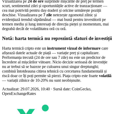
Vizualizarea pe
24 de ore
surprinde mișcările de preț pe termen
scurt, sentimentul zilei și oportunitățile active de tranzacționare —
cea mai potrivită pentru day-traderi și oricine urmărește poziții
deschise. Vizualizarea pe
7 zile
netezește zgomotul zilnic și
evidențiază trendul săptămânal — mai bună pentru investitorii pe
termen mediu și lung interesați de direcția pieței și momentum, mai
degrabă decât de volatilitatea oră cu oră.
Notă: harta termică nu reprezintă sfaturi de investiții
Harta termică cripto este un
instrument vizual de informare
care
afișează datele actuale de piață — variație preț și capitalizare.
Performanța trecută (24 de ore sau 7 zile) nu este un predictor de
încredere al mișcărilor viitoare. Nicio decizie serioasă de investiție
nu ar trebui să se bazeze pe culoarea unui singur dreptunghi;
combină întotdeauna citirea tehnică cu cercetarea fundamentală și
riscă doar ce îți poți permite să pierzi. Piața cripto este foarte
volatilă
— variații zilnice de 10-20% nu sunt neobișnuite.
Actualizat:
29.07.2026, 10:40
· Sursă date: CoinGecko,
OpenExchangeRates