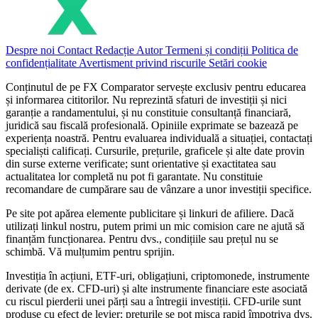
Despre noi
Contact
Redacție
Autor
Termeni și condiții
Politica de
confidențialitate
Avertisment privind riscurile
Setări cookie
Conținutul de pe FX Comparator servește exclusiv pentru educarea
și informarea cititorilor. Nu reprezintă sfaturi de investiții și nici
garanție a randamentului, și nu constituie consultanță financiară,
juridică sau fiscală profesională. Opiniile exprimate se bazează pe
experiența noastră. Pentru evaluarea individuală a situației, contactați
specialiști calificați. Cursurile, prețurile, graficele și alte date provin
din surse externe verificate; sunt orientative și exactitatea sau
actualitatea lor completă nu pot fi garantate. Nu constituie
recomandare de cumpărare sau de vânzare a unor investiții specifice.
Pe site pot apărea elemente publicitare și linkuri de afiliere. Dacă
utilizați linkul nostru, putem primi un mic comision care ne ajută să
finanțăm funcționarea. Pentru dvs., condițiile sau prețul nu se
schimbă. Vă mulțumim pentru sprijin.
Investiția în acțiuni, ETF-uri, obligațiuni, criptomonede, instrumente
derivate (de ex. CFD-uri) și alte instrumente financiare este asociată
cu riscul pierderii unei părți sau a întregii investiții. CFD-urile sunt
produse cu efect de levier; prețurile se pot mișca rapid împotriva dvs.