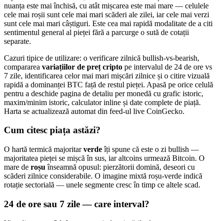
nuanța este mai închisă, cu atât mișcarea este mai mare — celulele
cele mai roșii sunt cele mai mari scăderi ale zilei, iar cele mai verzi
sunt cele mai mari câștiguri. Este cea mai rapidă modalitate de a citi
sentimentul general al pieței fără a parcurge o sută de cotații
separate.
Cazuri tipice de utilizare: o verificare zilnică bullish-vs-bearish,
compararea
variațiilor de preț cripto
pe intervalul de 24 de ore vs
7 zile, identificarea celor mai mari mișcări zilnice și o citire vizuală
rapidă a dominanței BTC față de restul pieței. Apasă pe orice celulă
pentru a deschide pagina de detaliu per monedă cu grafic istoric,
maxim/minim istoric, calculator inline și date complete de piață.
Harta se actualizează automat din feed-ul live CoinGecko.
Cum citesc piața astăzi?
O hartă termică majoritar
verde
îți spune că este o zi bullish —
majoritatea pieței se mișcă în sus, iar altcoins urmează Bitcoin. O
mare de
roșu
înseamnă opusul: pierzătorii domină, deseori cu
scăderi zilnice considerabile. O imagine mixtă roșu-verde indică
rotație sectorială — unele segmente cresc în timp ce altele scad.
24 de ore sau 7 zile — care interval?