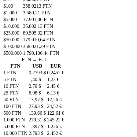
$100
358,0213 FTN
$1.000
3.580,21 FTN
$5.000
17.901,06 FTN
$10.000
35.802,13 FTN
$25.000
89.505,32 FTN
$50.000
179.010,64 FTN
$100.000
358.021,29 FTN
$500.000
1.790.106,44 FTN
FTN → Fiat
FTN
USD
EUR
1 FTN
0,2793 $
0,2452 €
5 FTN
1,40 $
1,23 €
10 FTN
2,79 $
2,45 €
25 FTN
6,98 $
6,13 €
50 FTN
13,97 $
12,26 €
100 FTN
27,93 $
24,52 €
500 FTN
139,66 $
122,61 €
1.000 FTN
279,31 $
245,22 €
5.000 FTN
1.397 $
1.226 €
10.000 FTN
2.793 $
2.452 €