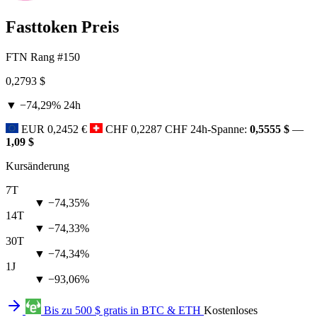
Fasttoken Preis
FTN
Rang #150
0,2793 $
▼ −74,29%
24h
EUR
0,2452 €
CHF
0,2287 CHF
24h-Spanne:
0,5555 $
—
1,09 $
Kursänderung
7T
▼ −74,35%
14T
▼ −74,33%
30T
▼ −74,34%
1J
▼ −93,06%
Bis zu 500 $ gratis in BTC & ETH
Kostenloses