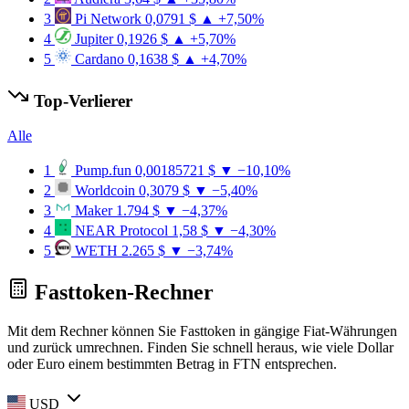
3
Pi Network
0,0791 $
▲ +7,50%
4
Jupiter
0,1926 $
▲ +5,70%
5
Cardano
0,1638 $
▲ +4,70%
Top-Verlierer
Alle
1
Pump.fun
0,00185721 $
▼ −10,10%
2
Worldcoin
0,3079 $
▼ −5,40%
3
Maker
1.794 $
▼ −4,37%
4
NEAR Protocol
1,58 $
▼ −4,30%
5
WETH
2.265 $
▼ −3,74%
Fasttoken-Rechner
Mit dem Rechner können Sie Fasttoken in gängige Fiat-Währungen
und zurück umrechnen. Finden Sie schnell heraus, wie viele Dollar
oder Euro einem bestimmten Betrag in FTN entsprechen.
USD