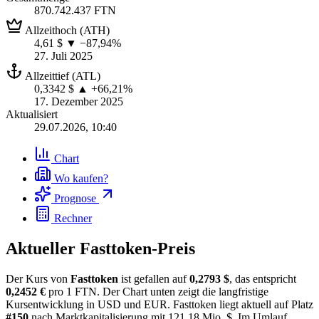
870.742.437 FTN
Allzeithoch (ATH)
4,61 $
▼ −87,94%
27. Juli 2025
Allzeittief (ATL)
0,3342 $
▲ +66,21%
17. Dezember 2025
Aktualisiert
29.07.2026, 10:40
Chart
Wo kaufen?
Prognose
Rechner
Aktueller Fasttoken-Preis
Der Kurs von
Fasttoken
ist gefallen auf
0,2793 $
, das entspricht
0,2452 €
pro 1 FTN. Der Chart unten zeigt die langfristige
Kursentwicklung in USD und EUR. Fasttoken liegt aktuell auf Platz
#150
nach Marktkapitalisierung mit 121,18 Mio. $. Im Umlauf