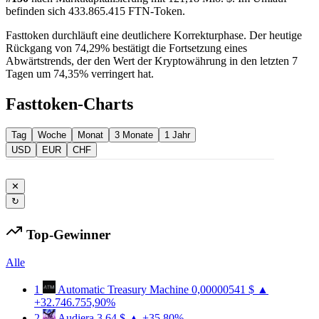
befinden sich 433.865.415 FTN-Token.
Fasttoken durchläuft eine deutlichere Korrekturphase. Der heutige
Rückgang von 74,29% bestätigt die Fortsetzung eines
Abwärtstrends, der den Wert der Kryptowährung in den letzten 7
Tagen um 74,35% verringert hat.
Fasttoken-Charts
Tag
Woche
Monat
3 Monate
1 Jahr
USD
EUR
CHF
✕
↻
Top-Gewinner
Alle
1
Automatic Treasury Machine
0,00000541 $
▲
+32.746.755,90%
2
Audiera
3,64 $
▲ +35,80%