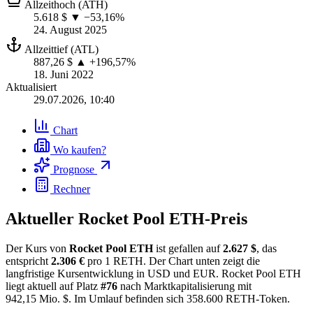
Allzeithoch (ATH)
5.618 $
▼ −53,16%
24. August 2025
Allzeittief (ATL)
887,26 $
▲ +196,57%
18. Juni 2022
Aktualisiert
29.07.2026, 10:40
Chart
Wo kaufen?
Prognose
Rechner
Aktueller Rocket Pool ETH-Preis
Der Kurs von
Rocket Pool ETH
ist gefallen auf
2.627 $
, das
entspricht
2.306 €
pro 1 RETH. Der Chart unten zeigt die
langfristige Kursentwicklung in USD und EUR. Rocket Pool ETH
liegt aktuell auf Platz
#76
nach Marktkapitalisierung mit
942,15 Mio. $. Im Umlauf befinden sich 358.600 RETH-Token.