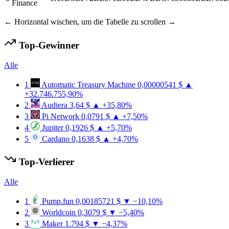
Finance
← Horizontal wischen, um die Tabelle zu scrollen →
Top-Gewinner
Alle
1
Automatic Treasury Machine
0,00000541 $
▲
+32.746.755,90%
2
Audiera
3,64 $
▲ +35,80%
3
Pi Network
0,0791 $
▲ +7,50%
4
Jupiter
0,1926 $
▲ +5,70%
5
Cardano
0,1638 $
▲ +4,70%
Top-Verlierer
Alle
1
Pump.fun
0,00185721 $
▼ −10,10%
2
Worldcoin
0,3079 $
▼ −5,40%
3
Maker
1.794 $
▼ −4,37%