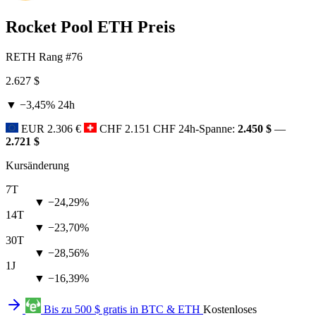
Rocket Pool ETH Preis
RETH
Rang #76
2.627 $
▼ −3,45%
24h
EUR
2.306 €
CHF
2.151 CHF
24h-Spanne:
2.450 $
—
2.721 $
Kursänderung
7T
▼ −24,29%
14T
▼ −23,70%
30T
▼ −28,56%
1J
▼ −16,39%
Bis zu 500 $ gratis in BTC & ETH
Kostenloses