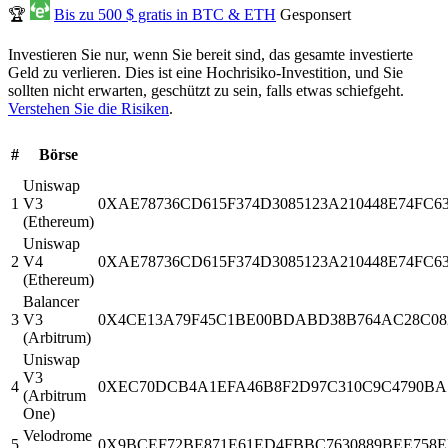
🏆
Bis zu 500 $ gratis in BTC & ETH
Gesponsert
Investieren Sie nur, wenn Sie bereit sind, das gesamte investierte
Geld zu verlieren. Dies ist eine Hochrisiko-Investition, und Sie
sollten nicht erwarten, geschützt zu sein, falls etwas schiefgeht.
Verstehen Sie die Risiken
.
#
Börse
Uniswap
1
V3
0XAE78736CD615F374D3085123A210448E74FC
(Ethereum)
Uniswap
2
V4
0XAE78736CD615F374D3085123A210448E74FC639
(Ethereum)
Balancer
3
V3
0X4CE13A79F45C1BE00BDABD38B764AC28C08
(Arbitrum)
Uniswap
V3
4
0XEC70DCB4A1EFA46B8F2D97C310C9C4790BA
(Arbitrum
One)
Velodrome
5
0X9BCEF72BE871E61ED4FBBC7630889BEE758EB8