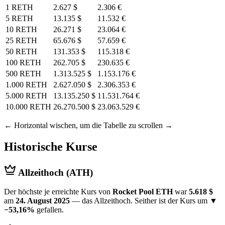
1 RETH
2.627 $
2.306 €
5 RETH
13.135 $
11.532 €
10 RETH
26.271 $
23.064 €
25 RETH
65.676 $
57.659 €
50 RETH
131.353 $
115.318 €
100 RETH
262.705 $
230.635 €
500 RETH
1.313.525 $
1.153.176 €
1.000 RETH
2.627.050 $
2.306.353 €
5.000 RETH
13.135.250 $
11.531.764 €
10.000 RETH
26.270.500 $
23.063.529 €
← Horizontal wischen, um die Tabelle zu scrollen →
Historische Kurse
Allzeithoch (ATH)
Der höchste je erreichte Kurs von
Rocket Pool ETH
war
5.618 $
am
24. August 2025
— das Allzeithoch. Seither ist der Kurs um
▼
−53,16%
gefallen.