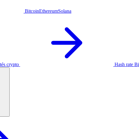
Bitcoin
Ethereum
Solana
tés crypto
Hash rate Bi