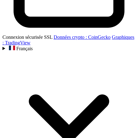
Connexion sécurisée SSL
Données crypto : CoinGecko
Graphiques
: TradingView
Français