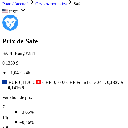
Page d’accueil
Crypto-monnaies
Safe
USD
Prix de Safe
SAFE
Rang #284
0,1339 $
▼ −1,04%
24h
EUR
0,1176 €
CHF
0,1097 CHF
Fourchette 24h :
0,1337 $
—
0,1416 $
Variation de prix
7j
▼ −3,65%
14j
▼ −9,46%
30j