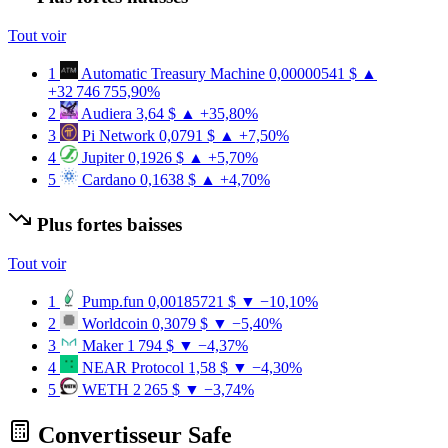
Tout voir
1
Automatic Treasury Machine
0,00000541 $
▲
+32 746 755,90%
2
Audiera
3,64 $
▲ +35,80%
3
Pi Network
0,0791 $
▲ +7,50%
4
Jupiter
0,1926 $
▲ +5,70%
5
Cardano
0,1638 $
▲ +4,70%
Plus fortes baisses
Tout voir
1
Pump.fun
0,00185721 $
▼ −10,10%
2
Worldcoin
0,3079 $
▼ −5,40%
3
Maker
1 794 $
▼ −4,37%
4
NEAR Protocol
1,58 $
▼ −4,30%
5
WETH
2 265 $
▼ −3,74%
Convertisseur Safe