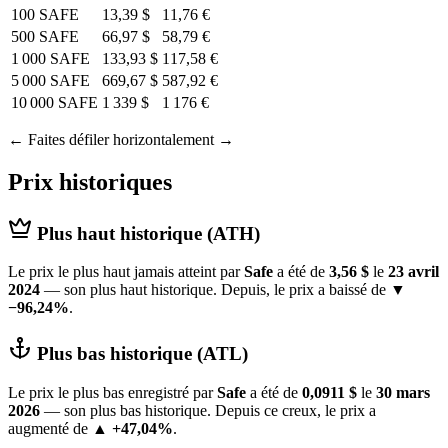
100 SAFE
13,39 $
11,76 €
500 SAFE
66,97 $
58,79 €
1 000 SAFE
133,93 $
117,58 €
5 000 SAFE
669,67 $
587,92 €
10 000 SAFE
1 339 $
1 176 €
← Faites défiler horizontalement →
Prix historiques
Plus haut historique (ATH)
Le prix le plus haut jamais atteint par
Safe
a été de
3,56 $
le
23 avril
2024
— son plus haut historique. Depuis, le prix a baissé de
▼
−96,24%
.
Plus bas historique (ATL)
Le prix le plus bas enregistré par
Safe
a été de
0,0911 $
le
30 mars
2026
— son plus bas historique. Depuis ce creux, le prix a
augmenté de
▲ +47,04%
.