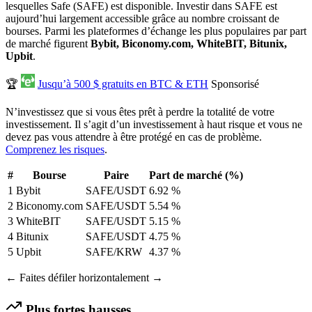
lesquelles Safe (SAFE) est disponible. Investir dans SAFE est
aujourd’hui largement accessible grâce au nombre croissant de
bourses. Parmi les plateformes d’échange les plus populaires par part
de marché figurent
Bybit, Biconomy.com, WhiteBIT, Bitunix,
Upbit
.
🏆
Jusqu’à 500 $ gratuits en BTC & ETH
Sponsorisé
N’investissez que si vous êtes prêt à perdre la totalité de votre
investissement. Il s’agit d’un investissement à haut risque et vous ne
devez pas vous attendre à être protégé en cas de problème.
Comprenez les risques
.
#
Bourse
Paire
Part de marché (%)
1
Bybit
SAFE/USDT
6.92 %
2
Biconomy.com
SAFE/USDT
5.54 %
3
WhiteBIT
SAFE/USDT
5.15 %
4
Bitunix
SAFE/USDT
4.75 %
5
Upbit
SAFE/KRW
4.37 %
← Faites défiler horizontalement →
Plus fortes hausses