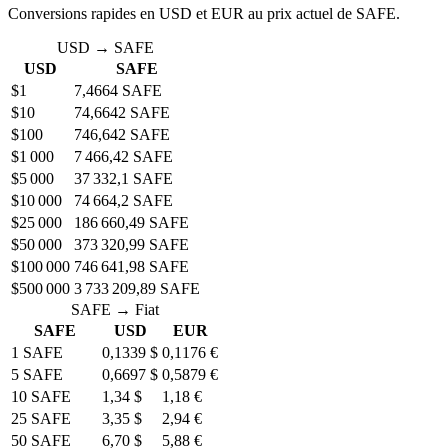
Conversions rapides en USD et EUR au prix actuel de SAFE.
USD → SAFE
USD
SAFE
$1
7,4664 SAFE
$10
74,6642 SAFE
$100
746,642 SAFE
$1 000
7 466,42 SAFE
$5 000
37 332,1 SAFE
$10 000
74 664,2 SAFE
$25 000
186 660,49 SAFE
$50 000
373 320,99 SAFE
$100 000
746 641,98 SAFE
$500 000
3 733 209,89 SAFE
SAFE → Fiat
SAFE
USD
EUR
1 SAFE
0,1339 $
0,1176 €
5 SAFE
0,6697 $
0,5879 €
10 SAFE
1,34 $
1,18 €
25 SAFE
3,35 $
2,94 €
50 SAFE
6,70 $
5,88 €