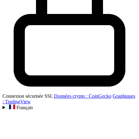
Connexion sécurisée SSL
Données crypto : CoinGecko
Graphiques
: TradingView
Français