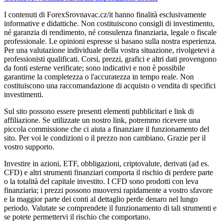
I contenuti di ForexSrovnavac.cz/it hanno finalità esclusivamente
informative e didattiche. Non costituiscono consigli di investimento,
né garanzia di rendimento, né consulenza finanziaria, legale o fiscale
professionale. Le opinioni espresse si basano sulla nostra esperienza.
Per una valutazione individuale della vostra situazione, rivolgetevi a
professionisti qualificati. Corsi, prezzi, grafici e altri dati provengono
da fonti esterne verificate; sono indicativi e non è possibile
garantirne la completezza o l'accuratezza in tempo reale. Non
costituiscono una raccomandazione di acquisto o vendita di specifici
investimenti.
Sul sito possono essere presenti elementi pubblicitari e link di
affiliazione. Se utilizzate un nostro link, potremmo ricevere una
piccola commissione che ci aiuta a finanziare il funzionamento del
sito. Per voi le condizioni o il prezzo non cambiano. Grazie per il
vostro supporto.
Investire in azioni, ETF, obbligazioni, criptovalute, derivati (ad es.
CFD) e altri strumenti finanziari comporta il rischio di perdere parte
o la totalità del capitale investito. I CFD sono prodotti con leva
finanziaria; i prezzi possono muoversi rapidamente a vostro sfavore
e la maggior parte dei conti al dettaglio perde denaro nel lungo
periodo. Valutate se comprendete il funzionamento di tali strumenti e
se potete permettervi il rischio che comportano.