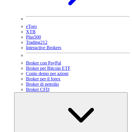
eToro
XTB
Plus500
Trading212
Interactive Brokers
Broker con PayPal
Broker per Bitcoin ETF
Conto demo per azioni
Broker per il forex
Broker di petrolio
Broker CFD