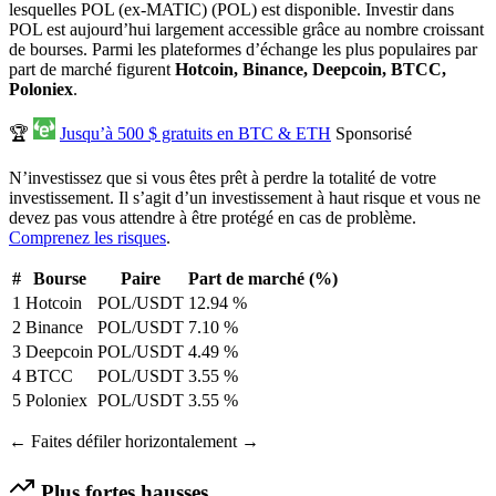
lesquelles POL (ex-MATIC) (POL) est disponible. Investir dans
POL est aujourd’hui largement accessible grâce au nombre croissant
de bourses. Parmi les plateformes d’échange les plus populaires par
part de marché figurent
Hotcoin, Binance, Deepcoin, BTCC,
Poloniex
.
🏆
Jusqu’à 500 $ gratuits en BTC & ETH
Sponsorisé
N’investissez que si vous êtes prêt à perdre la totalité de votre
investissement. Il s’agit d’un investissement à haut risque et vous ne
devez pas vous attendre à être protégé en cas de problème.
Comprenez les risques
.
#
Bourse
Paire
Part de marché (%)
1
Hotcoin
POL/USDT
12.94 %
2
Binance
POL/USDT
7.10 %
3
Deepcoin
POL/USDT
4.49 %
4
BTCC
POL/USDT
3.55 %
5
Poloniex
POL/USDT
3.55 %
← Faites défiler horizontalement →
Plus fortes hausses