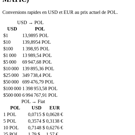
Conversions rapides en USD et EUR au prix actuel de POL.
USD → POL
USD
POL
$1
13,9895 POL
$10
139,8954 POL
$100
1 398,95 POL
$1 000
13 989,54 POL
$5 000
69 947,68 POL
$10 000
139 895,36 POL
$25 000
349 738,4 POL
$50 000
699 476,79 POL
$100 000
1 398 953,58 POL
$500 000
6 994 767,91 POL
POL → Fiat
POL
USD
EUR
1 POL
0,0715 $
0,0628 €
5 POL
0,3574 $
0,3138 €
10 POL
0,7148 $
0,6276 €
25 POL
1,79 $
1,57 €