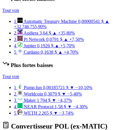
Tout voir
1
Automatic Treasury Machine
0,00000541 $
▲
+32 746 755,90%
2
Audiera
3,64 $
▲ +35,80%
3
Pi Network
0,0791 $
▲ +7,50%
4
Jupiter
0,1926 $
▲ +5,70%
5
Cardano
0,1638 $
▲ +4,70%
Plus fortes baisses
Tout voir
1
Pump.fun
0,00185721 $
▼ −10,10%
2
Worldcoin
0,3079 $
▼ −5,40%
3
Maker
1 794 $
▼ −4,37%
4
NEAR Protocol
1,58 $
▼ −4,30%
5
WETH
2 265 $
▼ −3,74%
Convertisseur POL (ex-MATIC)