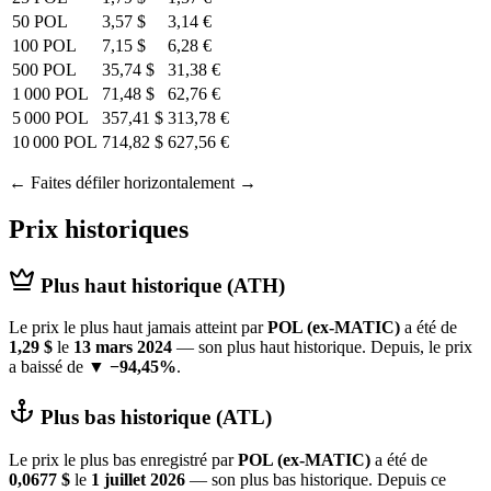
50 POL
3,57 $
3,14 €
100 POL
7,15 $
6,28 €
500 POL
35,74 $
31,38 €
1 000 POL
71,48 $
62,76 €
5 000 POL
357,41 $
313,78 €
10 000 POL
714,82 $
627,56 €
← Faites défiler horizontalement →
Prix historiques
Plus haut historique (ATH)
Le prix le plus haut jamais atteint par
POL (ex-MATIC)
a été de
1,29 $
le
13 mars 2024
— son plus haut historique. Depuis, le prix
a baissé de
▼ −94,45%
.
Plus bas historique (ATL)
Le prix le plus bas enregistré par
POL (ex-MATIC)
a été de
0,0677 $
le
1 juillet 2026
— son plus bas historique. Depuis ce