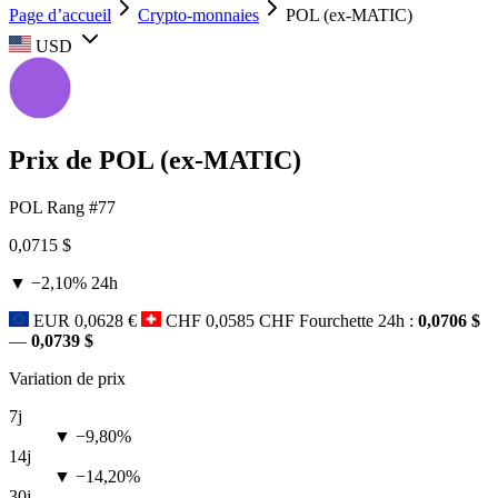
Page d’accueil
Crypto-monnaies
POL (ex-MATIC)
USD
Prix de POL (ex-MATIC)
POL
Rang #77
0,0715 $
▼ −2,10%
24h
EUR
0,0628 €
CHF
0,0585 CHF
Fourchette 24h :
0,0706 $
—
0,0739 $
Variation de prix
7j
▼ −9,80%
14j
▼ −14,20%
30j