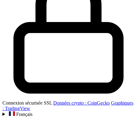
Connexion sécurisée SSL
Données crypto : CoinGecko
Graphiques
: TradingView
Français