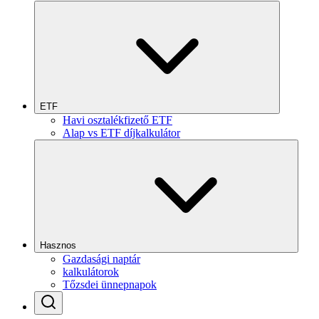
ETF
Havi osztalékfizető ETF
Alap vs ETF díjkalkulátor
Hasznos
Gazdasági naptár
kalkulátorok
Tőzsdei ünnepnapok