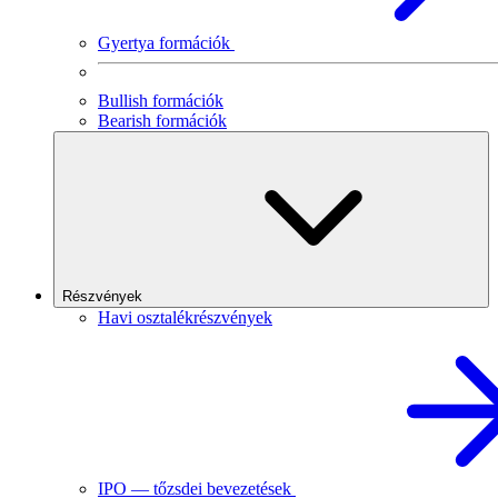
Gyertya formációk
Bullish formációk
Bearish formációk
Részvények
Havi osztalékrészvények
IPO — tőzsdei bevezetések