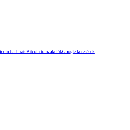
tcoin hash rate
Bitcoin tranzakciók
Google keresések