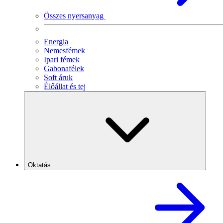
Összes nyersanyag
Energia
Nemesfémek
Ipari fémek
Gabonafélek
Soft áruk
Élőállat és tej
Oktatás