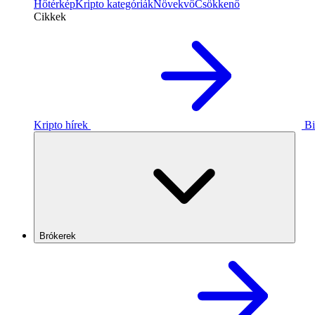
Hőtérkép
Kripto kategóriák
Növekvő
Csökkenő
Cikkek
Kripto hírek
Bi
Brókerek