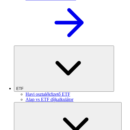
ETF
Havi osztalékfizető ETF
Alap vs ETF díjkalkulátor