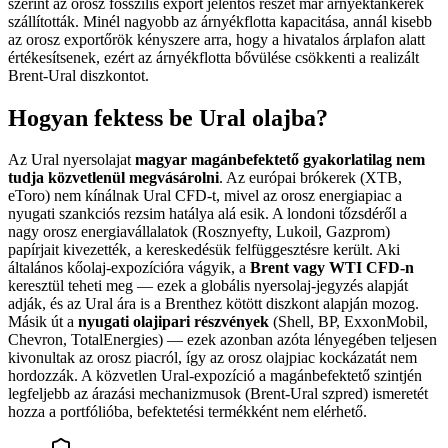
szerint az orosz fosszilis export jelentős részét már árnyéktankerek
szállították. Minél nagyobb az árnyékflotta kapacitása, annál kisebb
az orosz exportőrök kényszere arra, hogy a hivatalos árplafon alatt
értékesítsenek, ezért az árnyékflotta bővülése csökkenti a realizált
Brent-Ural diszkontot.
Hogyan fektess be Ural olajba?
Az Ural nyersolajat
magyar magánbefektető gyakorlatilag nem
tudja közvetlenül megvásárolni
. Az európai brókerek (XTB,
eToro) nem kínálnak Ural CFD-t, mivel az orosz energiapiac a
nyugati szankciós rezsim hatálya alá esik. A londoni tőzsdéről a
nagy orosz energiavállalatok (Rosznyefty, Lukoil, Gazprom)
papírjait kivezették, a kereskedésük felfüggesztésre került. Aki
általános kőolaj-expozícióra vágyik, a
Brent vagy WTI CFD-n
keresztül teheti meg — ezek a globális nyersolaj-jegyzés alapját
adják, és az Ural ára is a Brenthez kötött diszkont alapján mozog.
Másik út a
nyugati olajipari részvények
(Shell, BP, ExxonMobil,
Chevron, TotalEnergies) — ezek azonban azóta lényegében teljesen
kivonultak az orosz piacról, így az orosz olajpiac kockázatát nem
hordozzák. A közvetlen Ural-expozíció a magánbefektető szintjén
legfeljebb az árazási mechanizmusok (Brent-Ural szpred) ismeretét
hozza a portfólióba, befektetési termékként nem elérhető.