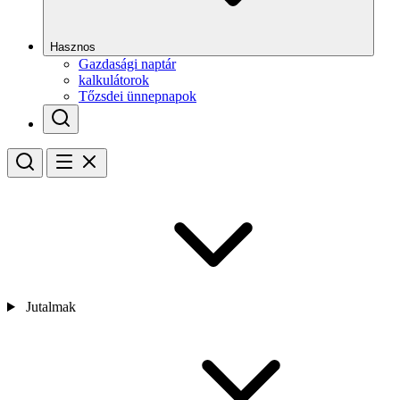
Hasznos
Gazdasági naptár
kalkulátorok
Tőzsdei ünnepnapok
Jutalmak