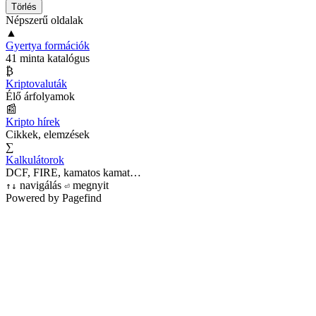
Törlés
Népszerű oldalak
▲
Gyertya formációk
41 minta katalógus
₿
Kriptovaluták
Élő árfolyamok
📰
Kripto hírek
Cikkek, elemzések
∑
Kalkulátorok
DCF, FIRE, kamatos kamat…
navigálás
megnyit
↑
↓
⏎
Powered by Pagefind