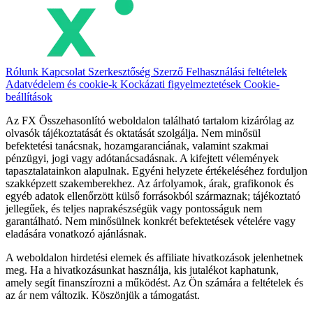
Rólunk
Kapcsolat
Szerkesztőség
Szerző
Felhasználási feltételek
Adatvédelem és cookie-k
Kockázati figyelmeztetések
Cookie-
beállítások
Az FX Összehasonlító weboldalon található tartalom kizárólag az
olvasók tájékoztatását és oktatását szolgálja. Nem minősül
befektetési tanácsnak, hozamgaranciának, valamint szakmai
pénzügyi, jogi vagy adótanácsadásnak. A kifejtett vélemények
tapasztalatainkon alapulnak. Egyéni helyzete értékeléséhez forduljon
szakképzett szakemberekhez. Az árfolyamok, árak, grafikonok és
egyéb adatok ellenőrzött külső forrásokból származnak; tájékoztató
jellegűek, és teljes naprakészségük vagy pontosságuk nem
garantálható. Nem minősülnek konkrét befektetések vételére vagy
eladására vonatkozó ajánlásnak.
A weboldalon hirdetési elemek és affiliate hivatkozások jelenhetnek
meg. Ha a hivatkozásunkat használja, kis jutalékot kaphatunk,
amely segít finanszírozni a működést. Az Ön számára a feltételek és
az ár nem változik. Köszönjük a támogatást.