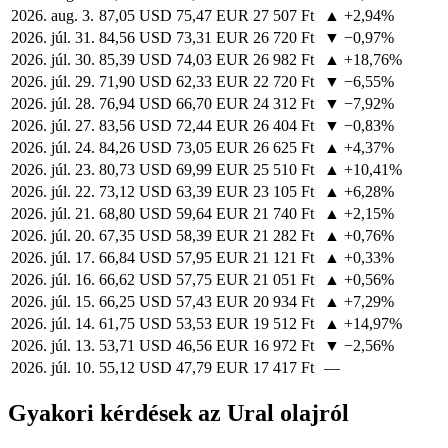
2026. aug. 3.
87,05 USD
75,47 EUR
27 507 Ft
▲ +2,94%
2026. júl. 31.
84,56 USD
73,31 EUR
26 720 Ft
▼ −0,97%
2026. júl. 30.
85,39 USD
74,03 EUR
26 982 Ft
▲ +18,76%
2026. júl. 29.
71,90 USD
62,33 EUR
22 720 Ft
▼ −6,55%
2026. júl. 28.
76,94 USD
66,70 EUR
24 312 Ft
▼ −7,92%
2026. júl. 27.
83,56 USD
72,44 EUR
26 404 Ft
▼ −0,83%
2026. júl. 24.
84,26 USD
73,05 EUR
26 625 Ft
▲ +4,37%
2026. júl. 23.
80,73 USD
69,99 EUR
25 510 Ft
▲ +10,41%
2026. júl. 22.
73,12 USD
63,39 EUR
23 105 Ft
▲ +6,28%
2026. júl. 21.
68,80 USD
59,64 EUR
21 740 Ft
▲ +2,15%
2026. júl. 20.
67,35 USD
58,39 EUR
21 282 Ft
▲ +0,76%
2026. júl. 17.
66,84 USD
57,95 EUR
21 121 Ft
▲ +0,33%
2026. júl. 16.
66,62 USD
57,75 EUR
21 051 Ft
▲ +0,56%
2026. júl. 15.
66,25 USD
57,43 EUR
20 934 Ft
▲ +7,29%
2026. júl. 14.
61,75 USD
53,53 EUR
19 512 Ft
▲ +14,97%
2026. júl. 13.
53,71 USD
46,56 EUR
16 972 Ft
▼ −2,56%
2026. júl. 10.
55,12 USD
47,79 EUR
17 417 Ft
—
Gyakori kérdések az Ural olajról