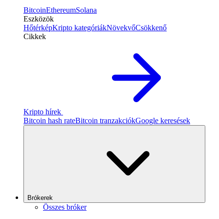
Bitcoin
Ethereum
Solana
Eszközök
Hőtérkép
Kripto kategóriák
Növekvő
Csökkenő
Cikkek
Kripto hírek
Bitcoin hash rate
Bitcoin tranzakciók
Google keresések
Brókerek
Összes bróker