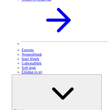
Energia
Nemesfémek
Ipari fémek
Gabonafélek
Soft áruk
Élőállat és tej