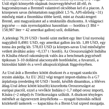
Urál régió könnyebb olajának összevegyítésével áll elő, és
hagyományosan a Brentnél valamivel olcsóbban kel el a piacon. A
közepesen savas (kéntartalom nagyjából 1,5 %, API-sűrűség ~31)
minőség miatt a finomítása többe kerül, mint az északi-tengeri
Brenté, ami magyarázatot ad a strukturális diszkontra. A világpiaci
jegyzése — más nyersolajakhoz hasonlóan — hordóra (1 Bbl =
158,987 liter = 42 amerikai gallon) szól, dollárban.
A jelenlegi 79,19 USD / hordó szint mellett egy liter Ural nyersolaj
nagyjából 0,4981 USD, egy amerikai gallon ára kb. 1,89 USD, egy
tonna ára pedig kb. 578,03 USD (a közepes-savas Ural minőségére
vetített átváltási arány ~0,137 t / hordó). Az Oroszországból Indiába
és Kínába érkező rakományok valós ára a benchmark-jegyzésnél
tipikusan 3–10 dollárral alacsonyabb hordónként, a fuvarozó, a
biztosítási háttér és a vevő alkupozíciójának függvényében.
Az Ural árát a Brenthez kötött diszkont és a nyugati szankciós
rezsim alakítja. Az EU 2022 végi tengeri import-tilalma és a G7
árplafonja (eredetileg 60 USD / hordó, később dinamikus, a féléves
átlag-Ural árhoz kötött küszöb) kiszorította Oroszországot az
európai piacról, ezzel a vevőkör Indiára (~1,7 mbpd orosz import),
Kínára (~2 mbpd) és Törökországra szűkült. A diszkont tényleges
mértékét az úgynevezett árnyékflotta — nyugati biztosítás nélkül
közlekedő tankerek — kapacitása és a Brent-Ural szpred mozgatja.