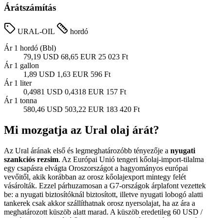
Árátszámítás
URAL-OIL
hordó
Ár 1 hordó (Bbl)
79,19 USD
68,65 EUR
25 023 Ft
Ár 1 gallon
1,89 USD
1,63 EUR
596 Ft
Ár 1 liter
0,4981 USD
0,4318 EUR
157 Ft
Ár 1 tonna
580,46 USD
503,22 EUR
183 420 Ft
Mi mozgatja az Ural olaj árát?
Az Ural árának első és legmeghatározóbb tényezője a
nyugati
szankciós rezsim
. Az Európai Unió tengeri kőolaj-import-tilalma
egy csapásra elvágta Oroszországot a hagyományos európai
vevőitől, akik korábban az orosz kőolajexport mintegy felét
vásárolták. Ezzel párhuzamosan a G7-országok árplafont vezettek
be: a nyugati biztosítóknál biztosított, illetve nyugati lobogó alatti
tankerek csak akkor szállíthatnak orosz nyersolajat, ha az ára a
meghatározott küszöb alatt marad. A küszöb eredetileg 60 USD /