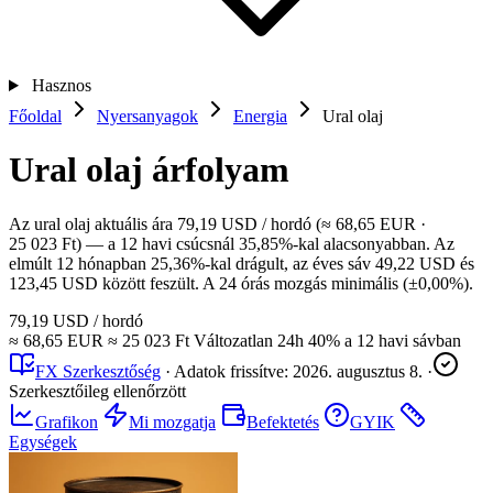
Hasznos
Főoldal
Nyersanyagok
Energia
Ural olaj
Ural olaj árfolyam
Az ural olaj aktuális ára 79,19 USD / hordó (≈ 68,65 EUR ·
25 023 Ft) — a 12 havi csúcsnál 35,85%-kal alacsonyabban. Az
elmúlt 12 hónapban 25,36%-kal drágult, az éves sáv 49,22 USD és
123,45 USD között feszült. A 24 órás mozgás minimális (±0,00%).
79,19 USD
/ hordó
≈ 68,65 EUR
≈ 25 023 Ft
Változatlan
24h
40%
a 12 havi sávban
FX Szerkesztőség
·
Adatok frissítve:
2026. augusztus 8.
·
Szerkesztőileg ellenőrzött
Grafikon
Mi mozgatja
Befektetés
GYIK
Egységek