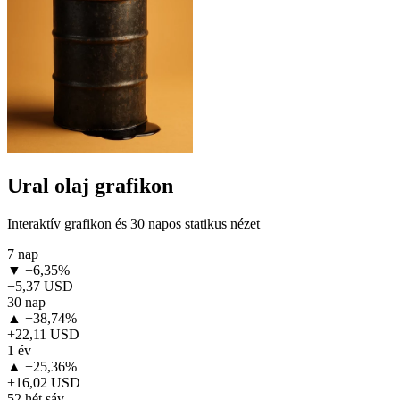
Ural olaj grafikon
Interaktív grafikon és 30 napos statikus nézet
7 nap
▼ −6,35%
−5,37 USD
30 nap
▲ +38,74%
+22,11 USD
1 év
▲ +25,36%
+16,02 USD
52 hét sáv