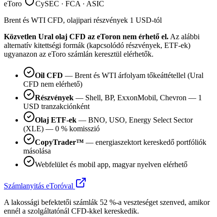
eToro
CySEC · FCA · ASIC
Brent és WTI CFD, olajipari részvények 1 USD-tól
Közvetlen Ural olaj CFD az eToron nem érhető el.
Az alábbi
alternatív kitettségi formák (kapcsolódó részvények, ETF-ek)
ugyanazon az eToro számlán keresztül elérhetők.
Oil CFD
— Brent és WTI árfolyam tőkeáttétellel (Ural
CFD nem elérhető)
Részvények
— Shell, BP, ExxonMobil, Chevron — 1
USD tranzakciónként
Olaj ETF-ek
— BNO, USO, Energy Select Sector
(XLE) — 0 % komisszió
CopyTrader™
— energiaszektort kereskedő portfóliók
másolása
Webfelület és mobil app, magyar nyelven elérhető
Számlanyitás eToróval
A lakossági befektetői számlák 52 %-a veszteséget szenved, amikor
ennél a szolgáltatónál CFD-kkel kereskedik.