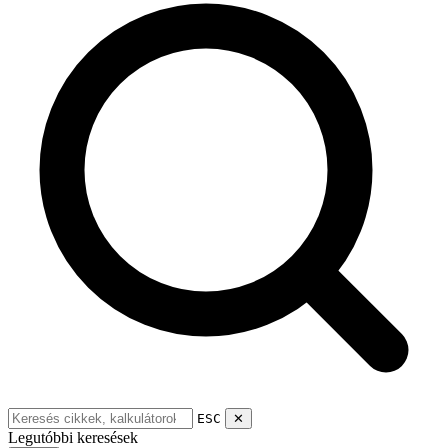
ESC
✕
Legutóbbi keresések