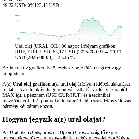
49,22 USD
40%
123,45 USD
$115,46
$97,76
$79,19
$80,07
$62,37
$44,67
25. aug.
25. okt.
25. dec.
26. márc.
26. jún.
26. aug.
Ural olaj (URAL-OIL) 30 napos árfolyam grafikon —
HUF, EUR, USD: 63,17 USD (2025-08-03) → 79,19
USD (2026-08-08), +25.36 %.
Az interaktív grafikon betöltéséhez vigye fölé az egeret vagy
koppintson
A(z)
Ural olaj grafikon
a(z) ural olaj árfolyam időbeli alakulását
mutatja. Az interaktív diagramon választható az időtáv (7 naptól
MAX-ig), a pénznem (USD/EUR/HUF) és a technikai
mozgóátlagok. Két pontra kattintva mérhető a százalékos változás
bármely két dátum között.
Hogyan jegyzik a(z) ural olajat?
Az Ural olaj (Urals, oroszul Юралс) Oroszország fő export-
nyersolajkeveréke: a nyugat-szibériai nehéz nyersolaj és a Volga-