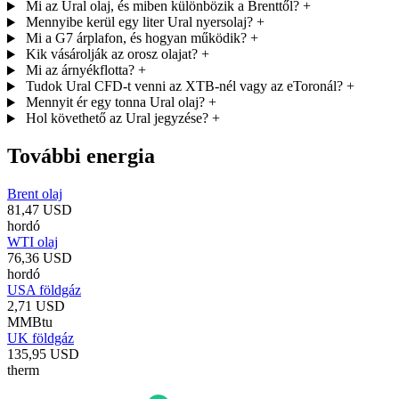
Mi az Ural olaj, és miben különbözik a Brenttől?
+
Mennyibe kerül egy liter Ural nyersolaj?
+
Mi a G7 árplafon, és hogyan működik?
+
Kik vásárolják az orosz olajat?
+
Mi az árnyékflotta?
+
Tudok Ural CFD-t venni az XTB-nél vagy az eToronál?
+
Mennyit ér egy tonna Ural olaj?
+
Hol követhető az Ural jegyzése?
+
További energia
Brent olaj
81,47 USD
hordó
WTI olaj
76,36 USD
hordó
USA földgáz
2,71 USD
MMBtu
UK földgáz
135,95 USD
therm