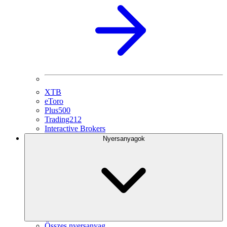
XTB
eToro
Plus500
Trading212
Interactive Brokers
Nyersanyagok
Összes nyersanyag