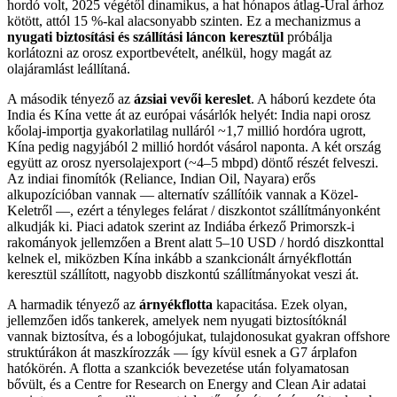
hordó volt, 2025 végétől dinamikus, a hat hónapos átlag-Ural árhoz
kötött, attól 15 %-kal alacsonyabb szinten. Ez a mechanizmus a
nyugati biztosítási és szállítási láncon keresztül
próbálja
korlátozni az orosz exportbevételt, anélkül, hogy magát az
olajáramlást leállítaná.
A második tényező az
ázsiai vevői kereslet
. A háború kezdete óta
India és Kína vette át az európai vásárlók helyét: India napi orosz
kőolaj-importja gyakorlatilag nulláról ~1,7 millió hordóra ugrott,
Kína pedig nagyjából 2 millió hordót vásárol naponta. A két ország
együtt az orosz nyersolajexport (~4–5 mbpd) döntő részét felveszi.
Az indiai finomítók (Reliance, Indian Oil, Nayara) erős
alkupozícióban vannak — alternatív szállítóik vannak a Közel-
Keletről —, ezért a tényleges felárat / diszkontot szállítmányonként
alkudják ki. Piaci adatok szerint az Indiába érkező Primorszk-i
rakományok jellemzően a Brent alatt 5–10 USD / hordó diszkonttal
kelnek el, miközben Kína inkább a szankcionált árnyékflottán
keresztül szállított, nagyobb diszkontú szállítmányokat veszi át.
A harmadik tényező az
árnyékflotta
kapacitása. Ezek olyan,
jellemzően idős tankerek, amelyek nem nyugati biztosítóknál
vannak biztosítva, és a lobogójukat, tulajdonosukat gyakran offshore
struktúrákon át maszkírozzák — így kívül esnek a G7 árplafon
hatókörén. A flotta a szankciók bevezetése után folyamatosan
bővült, és a Centre for Research on Energy and Clean Air adatai