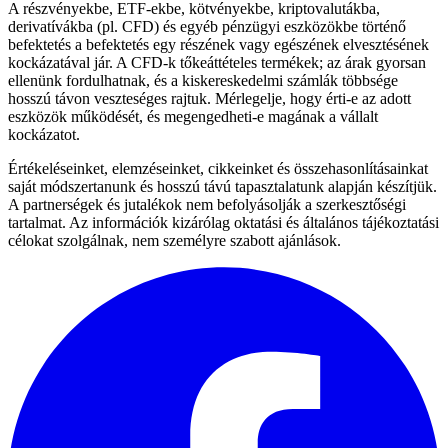
A részvényekbe, ETF-ekbe, kötvényekbe, kriptovalutákba,
derivatívákba (pl. CFD) és egyéb pénzügyi eszközökbe történő
befektetés a befektetés egy részének vagy egészének elvesztésének
kockázatával jár. A CFD-k tőkeáttételes termékek; az árak gyorsan
ellenünk fordulhatnak, és a kiskereskedelmi számlák többsége
hosszú távon veszteséges rajtuk. Mérlegelje, hogy érti-e az adott
eszközök működését, és megengedheti-e magának a vállalt
kockázatot.
Értékeléseinket, elemzéseinket, cikkeinket és összehasonlításainkat
saját módszertanunk és hosszú távú tapasztalatunk alapján készítjük.
A partnerségek és jutalékok nem befolyásolják a szerkesztőségi
tartalmat. Az információk kizárólag oktatási és általános tájékoztatási
célokat szolgálnak, nem személyre szabott ajánlások.