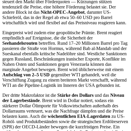
steuert den Markt über Förderquoten — Kürzungen stützen
tendenziell die Preise, eine höhere Förderung belastet sie. Der
andere Block ist das
Nicht-OPEC-Angebot
, darunter US-
Schieferöl, das in der Regel ab etwa 50–60 USD pro Barrel
wirtschaftlich wird und flexibel auf das Preisniveau reagieren kann.
Eingepreist wird zudem eine geopolitische Prämie. Brent reagiert
empfindlich auf Ereignisse, die die Sicherheit der
Seehandelsrouten
betreffen. Rund 17–20 Millionen Barrel pro Tag
passieren die Straße von Hormus, während Bab al-Mandab und der
Sueskanal ebenfalls kritische Nadelöhre sind. Westliche Sanktionen
gegen Russland, Beschränkungen iranischer Exporte, Konflikte im
Nahen Osten und Sanktionen gegen Venezuela können das
marginale Angebot bewegen. Brent wird üblicherweise mit einem
Aufschlag von 2–5 USD
gegenüber WTI gehandelt, weil die
Verschiffung Zugang zu einem breiteren Markt verschafft, während
WTI an die Pipeline-Logistik im Inneren der USA gebunden ist.
Der dritte Makrofaktor ist die
Stärke des Dollars
und das
Niveau
der Lagerbestände
. Brent wird in Dollar notiert, sodass ein
stärkerer Dollar Ölimporte für Volkswirtschaften außerhalb des
Dollarraums verteuert, was die Nachfrage dämpfen und die Preise
belasten kann. Auch die
wöchentlichen EIA-Lagerdaten
zu US-
Rohöl- und Produktbeständen sowie die strategischen Erdölreserven
(SPR) der OECD-Länder bewegen die kurzfristigen Preise. Ein