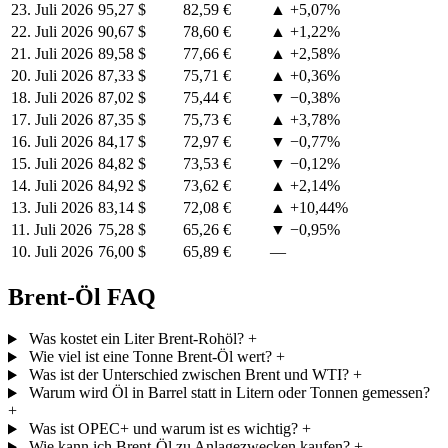
23. Juli 2026
95,27 $
82,59 €
▲ +5,07%
22. Juli 2026
90,67 $
78,60 €
▲ +1,22%
21. Juli 2026
89,58 $
77,66 €
▲ +2,58%
20. Juli 2026
87,33 $
75,71 €
▲ +0,36%
18. Juli 2026
87,02 $
75,44 €
▼ −0,38%
17. Juli 2026
87,35 $
75,73 €
▲ +3,78%
16. Juli 2026
84,17 $
72,97 €
▼ −0,77%
15. Juli 2026
84,82 $
73,53 €
▼ −0,12%
14. Juli 2026
84,92 $
73,62 €
▲ +2,14%
13. Juli 2026
83,14 $
72,08 €
▲ +10,44%
11. Juli 2026
75,28 $
65,26 €
▼ −0,95%
10. Juli 2026
76,00 $
65,89 €
—
Brent-Öl FAQ
Was kostet ein Liter Brent-Rohöl?
+
Wie viel ist eine Tonne Brent-Öl wert?
+
Was ist der Unterschied zwischen Brent und WTI?
+
Warum wird Öl in Barrel statt in Litern oder Tonnen gemessen?
+
Was ist OPEC+ und warum ist es wichtig?
+
Wie kann ich Brent-Öl zu Anlagezwecken kaufen?
+