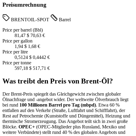
Preisumrechnung
BRENTOIL-SPOT
Barrel
Price per barrel (Bbl)
81,47 $
70,63 €
Price per gallon
1,94 $
1,68 €
Price per litre
0,5124 $
0,4442 €
Price per tonne
597,18 $
517,71 €
Was treibt den Preis von Brent-Öl?
Der Brent-Preis spiegelt das Gleichgewicht zwischen globaler
Ölnachfrage und ‑angebot wider. Der weltweite Ölverbrauch liegt
bei rund
100 Millionen Barrel pro Tag (mbpd)
. Etwa 60 %
entfallen auf den Verkehr (Straße, Luftfahrt und Schifffahrt), der
Rest auf Petrochemie (Kunststoffe und Düngemittel), Heizung und
thermische Stromerzeugung. Das Angebot teilt sich in zwei große
Blöcke.
OPEC+
(OPEC-Mitglieder plus Russland, Mexiko und
weitere Verbündete) stellt rund 40 % des globalen Angebots und