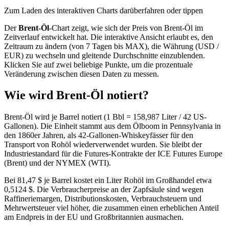
Zum Laden des interaktiven Charts darüberfahren oder tippen
Der
Brent-Öl
-Chart zeigt, wie sich der Preis von Brent-Öl im
Zeitverlauf entwickelt hat. Die interaktive Ansicht erlaubt es, den
Zeitraum zu ändern (von 7 Tagen bis MAX), die Währung (USD /
EUR) zu wechseln und gleitende Durchschnitte einzublenden.
Klicken Sie auf zwei beliebige Punkte, um die prozentuale
Veränderung zwischen diesen Daten zu messen.
Wie wird Brent-Öl notiert?
Brent-Öl wird je Barrel notiert (1 Bbl = 158,987 Liter / 42 US-
Gallonen). Die Einheit stammt aus dem Ölboom in Pennsylvania in
den 1860er Jahren, als 42-Gallonen-Whiskeyfässer für den
Transport von Rohöl wiederverwendet wurden. Sie bleibt der
Industriestandard für die Futures-Kontrakte der ICE Futures Europe
(Brent) und der NYMEX (WTI).
Bei 81,47 $ je Barrel kostet ein Liter Rohöl im Großhandel etwa
0,5124 $. Die Verbraucherpreise an der Zapfsäule sind wegen
Raffineriemargen, Distributionskosten, Verbrauchsteuern und
Mehrwertsteuer viel höher, die zusammen einen erheblichen Anteil
am Endpreis in der EU und Großbritannien ausmachen.