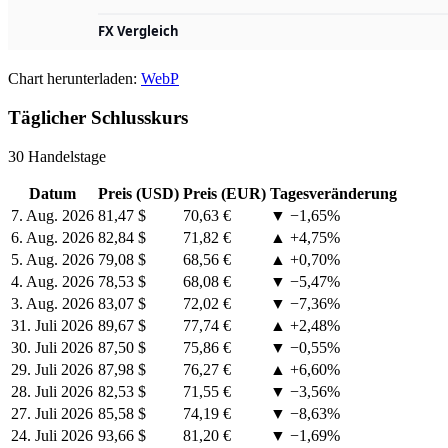
Chart herunterladen:
WebP
Täglicher Schlusskurs
30 Handelstage
Datum
Preis (USD)
Preis (EUR)
Tagesveränderung
7. Aug. 2026
81,47 $
70,63 €
▼ −1,65%
6. Aug. 2026
82,84 $
71,82 €
▲ +4,75%
5. Aug. 2026
79,08 $
68,56 €
▲ +0,70%
4. Aug. 2026
78,53 $
68,08 €
▼ −5,47%
3. Aug. 2026
83,07 $
72,02 €
▼ −7,36%
31. Juli 2026
89,67 $
77,74 €
▲ +2,48%
30. Juli 2026
87,50 $
75,86 €
▼ −0,55%
29. Juli 2026
87,98 $
76,27 €
▲ +6,60%
28. Juli 2026
82,53 $
71,55 €
▼ −3,56%
27. Juli 2026
85,58 $
74,19 €
▼ −8,63%
24. Juli 2026
93,66 $
81,20 €
▼ −1,69%