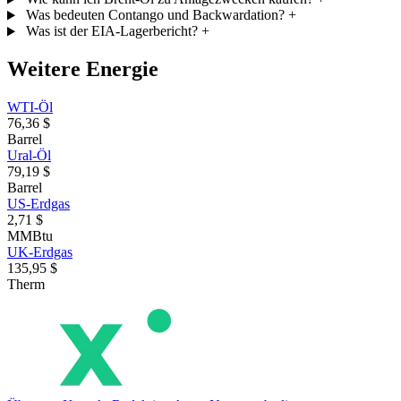
Was bedeuten Contango und Backwardation?
+
Was ist der EIA-Lagerbericht?
+
Weitere Energie
WTI-Öl
76,36 $
Barrel
Ural-Öl
79,19 $
Barrel
US-Erdgas
2,71 $
MMBtu
UK-Erdgas
135,95 $
Therm