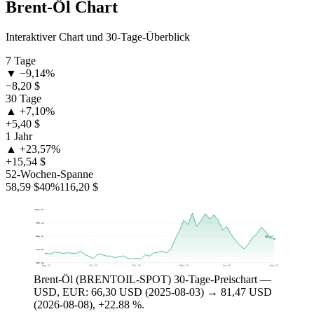
Brent-Öl Chart
Interaktiver Chart und 30-Tage-Überblick
7 Tage
▼ −9,14%
−8,20 $
30 Tage
▲ +7,10%
+5,40 $
1 Jahr
▲ +23,57%
+15,54 $
52-Wochen-Spanne
58,59 $
40%
116,20 $
$112,37
$98,42
$81,47
$84,47
$70,51
$56,56
Aug. 25
Okt. 25
Dez. 25
März 26
Juni 26
Aug. 26
Brent-Öl (BRENTOIL-SPOT) 30-Tage-Preischart —
USD, EUR: 66,30 USD (2025-08-03) → 81,47 USD
(2026-08-08), +22.88 %.