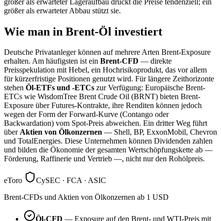
größer als erwarteter Lageraufbau drückt die Preise tendenziell; ein
größer als erwarteter Abbau stützt sie.
Wie man in Brent-Öl investiert
Deutsche Privatanleger können auf mehrere Arten Brent-Exposure
erhalten. Am häufigsten ist ein
Brent-CFD
— direkte
Preisspekulation mit Hebel, ein Hochrisikoprodukt, das vor allem
für kürzerfristige Positionen genutzt wird. Für längere Zeithorizonte
stehen
Öl-ETFs und ‑ETCs
zur Verfügung: Europäische Brent-
ETCs wie WisdomTree Brent Crude Oil (BRNT) bieten Brent-
Exposure über Futures-Kontrakte, ihre Renditen können jedoch
wegen der Form der Forward-Kurve (Contango oder
Backwardation) vom Spot-Preis abweichen. Ein dritter Weg führt
über
Aktien von Ölkonzernen
— Shell, BP, ExxonMobil, Chevron
und TotalEnergies. Diese Unternehmen können Dividenden zahlen
und bilden die Ökonomie der gesamten Wertschöpfungskette ab —
Förderung, Raffinerie und Vertrieb —, nicht nur den Rohölpreis.
eToro
CySEC · FCA · ASIC
Brent-CFDs und Aktien von Ölkonzernen ab 1 USD
Öl-CFD
— Exposure auf den Brent- und WTI-Preis mit