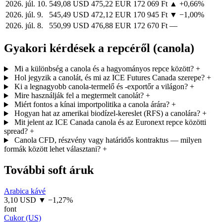
2026. júl. 10.
549,08 USD
475,22 EUR
172 069 Ft
▲ +0,66%
2026. júl. 9.
545,49 USD
472,12 EUR
170 945 Ft
▼ −1,00%
2026. júl. 8.
550,99 USD
476,88 EUR
172 670 Ft
—
Gyakori kérdések a repcéről (canola)
Mi a különbség a canola és a hagyományos repce között?
+
Hol jegyzik a canolát, és mi az ICE Futures Canada szerepe?
+
Ki a legnagyobb canola-termelő és -exportőr a világon?
+
Mire használják fel a megtermelt canolát?
+
Miért fontos a kínai importpolitika a canola árára?
+
Hogyan hat az amerikai biodízel-kereslet (RFS) a canolára?
+
Mit jelent az ICE Canada canola és az Euronext repce közötti
spread?
+
Canola CFD, részvény vagy határidős kontraktus — milyen
formák között lehet választani?
+
További soft áruk
Arabica kávé
3,10 USD
▼ −1,27%
font
Cukor (US)