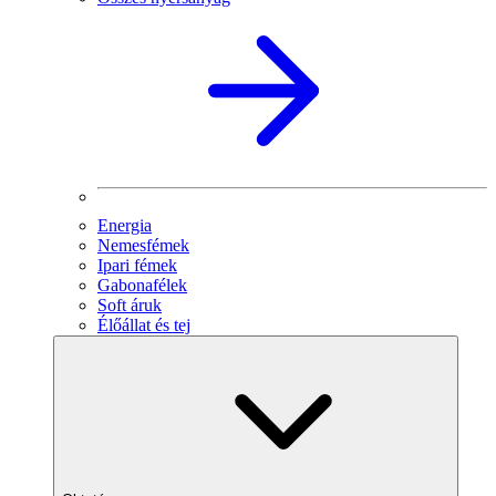
Energia
Nemesfémek
Ipari fémek
Gabonafélek
Soft áruk
Élőállat és tej