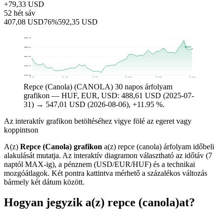
+79,33 USD
52 hét sáv
407,08 USD
76%
592,35 USD
$606,48
$547,01
$555,24
$504,00
$452,76
$401,52
25. júl.
25. okt.
25. dec.
26. márc.
26. máj.
26. aug.
Repce (Canola) (CANOLA) 30 napos árfolyam
grafikon — HUF, EUR, USD: 488,61 USD (2025-07-
31) → 547,01 USD (2026-08-06), +11.95 %.
Az interaktív grafikon betöltéséhez vigye fölé az egeret vagy
koppintson
A(z)
Repce (Canola) grafikon
a(z) repce (canola) árfolyam időbeli
alakulását mutatja. Az interaktív diagramon választható az időtáv (7
naptól MAX-ig), a pénznem (USD/EUR/HUF) és a technikai
mozgóátlagok. Két pontra kattintva mérhető a százalékos változás
bármely két dátum között.
Hogyan jegyzik a(z) repce (canola)at?