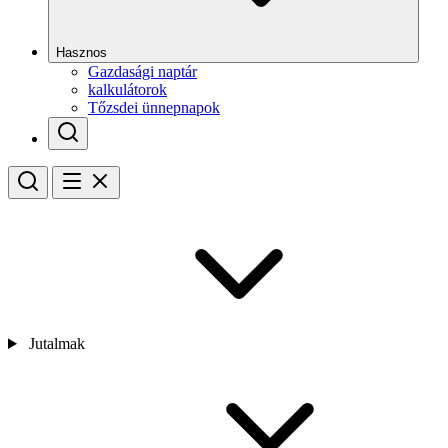
Hasznos
Gazdasági naptár
kalkulátorok
Tőzsdei ünnepnapok
Jutalmak