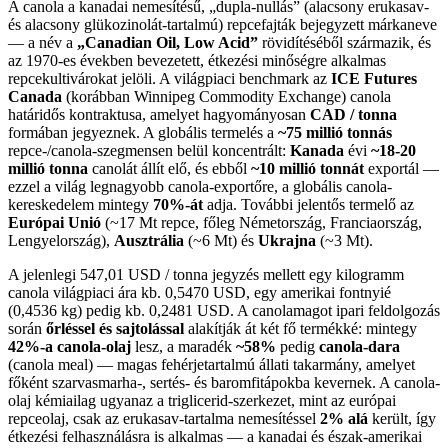
A canola a kanadai nemesítésű, „dupla-nullás” (alacsony erukasav-
és alacsony glükozinolát-tartalmú) repcefajták bejegyzett márkaneve
— a név a
„Canadian Oil, Low Acid”
rövidítéséből származik, és
az 1970-es években bevezetett, étkezési minőségre alkalmas
repcekultivárokat jelöli. A világpiaci benchmark az
ICE Futures
Canada
(korábban Winnipeg Commodity Exchange) canola
határidős kontraktusa, amelyet hagyományosan
CAD / tonna
formában jegyeznek. A globális termelés a
~75 millió tonnás
repce-/canola-szegmensen belül koncentrált:
Kanada
évi
~18-20
millió tonna
canolát állít elő, és ebből
~10 millió tonnát
exportál —
ezzel a világ legnagyobb canola-exportőre, a globális canola-
kereskedelem mintegy
70%-át
adja. További jelentős termelő az
Európai Unió
(~17 Mt repce, főleg Németország, Franciaország,
Lengyelország),
Ausztrália
(~6 Mt) és
Ukrajna
(~3 Mt).
A jelenlegi 547,01 USD / tonna jegyzés mellett egy kilogramm
canola világpiaci ára kb. 0,5470 USD, egy amerikai fontnyié
(0,4536 kg) pedig kb. 0,2481 USD. A canolamagot ipari feldolgozás
során
őrléssel és sajtolással
alakítják át két fő termékké: mintegy
42%-a canola-olaj
lesz, a maradék
~58%
pedig
canola-dara
(canola meal) — magas fehérjetartalmú állati takarmány, amelyet
főként szarvasmarha-, sertés- és baromfitápokba kevernek. A canola-
olaj kémiailag ugyanaz a triglicerid-szerkezet, mint az európai
repceolaj, csak az erukasav-tartalma nemesítéssel
2% alá
került, így
étkezési felhasználásra is alkalmas — a kanadai és észak-amerikai