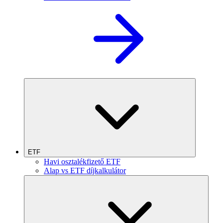
ETF
Havi osztalékfizető ETF
Alap vs ETF díjkalkulátor