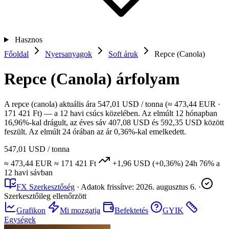
Hasznos
Főoldal
Nyersanyagok
Soft áruk
Repce (Canola)
Repce (Canola) árfolyam
A repce (canola) aktuális ára 547,01 USD / tonna (≈ 473,44 EUR ·
171 421 Ft) — a 12 havi csúcs közelében. Az elmúlt 12 hónapban
16,96%-kal drágult, az éves sáv 407,08 USD és 592,35 USD között
feszült. Az elmúlt 24 órában az ár 0,36%-kal emelkedett.
547,01 USD
/ tonna
≈ 473,44 EUR
≈ 171 421 Ft
+1,96 USD
(+0,36%)
24h
76%
a
12 havi sávban
FX Szerkesztőség
·
Adatok frissítve:
2026. augusztus 6.
·
Szerkesztőileg ellenőrzött
Grafikon
Mi mozgatja
Befektetés
GYIK
Egységek