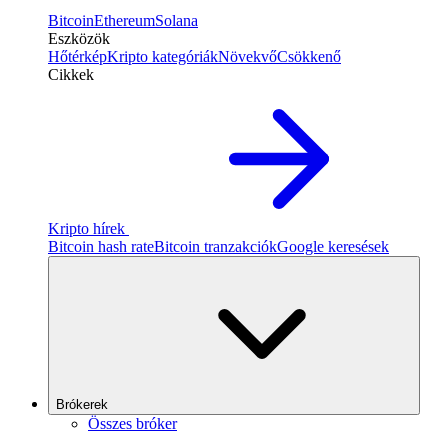
Bitcoin
Ethereum
Solana
Eszközök
Hőtérkép
Kripto kategóriák
Növekvő
Csökkenő
Cikkek
Kripto hírek
Bitcoin hash rate
Bitcoin tranzakciók
Google keresések
Brókerek
Összes bróker