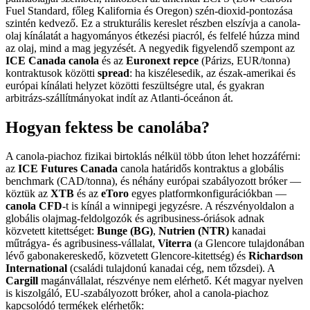
Fuel Standard, főleg Kalifornia és Oregon) szén-dioxid-pontozása
szintén kedvező. Ez a strukturális kereslet részben elszívja a canola-
olaj kínálatát a hagyományos étkezési piacról, és felfelé húzza mind
az olaj, mind a mag jegyzését. A negyedik figyelendő szempont az
ICE Canada canola
és az
Euronext repce
(Párizs, EUR/tonna)
kontraktusok közötti
spread
: ha kiszélesedik, az észak-amerikai és
európai kínálati helyzet közötti feszültségre utal, és gyakran
arbitrázs-szállítmányokat indít az Atlanti-óceánon át.
Hogyan fektess be canolába?
A canola-piachoz fizikai birtoklás nélkül több úton lehet hozzáférni:
az
ICE Futures Canada
canola határidős kontraktus a globális
benchmark (CAD/tonna), és néhány európai szabályozott bróker —
köztük az
XTB
és az
eToro
egyes platformkonfigurációkban —
canola CFD
-t is kínál a winnipegi jegyzésre. A részvényoldalon a
globális olajmag-feldolgozók és agribusiness-óriások adnak
közvetett kitettséget:
Bunge (BG)
,
Nutrien (NTR)
kanadai
műtrágya- és agribusiness-vállalat,
Viterra
(a Glencore tulajdonában
lévő gabonakereskedő, közvetett Glencore-kitettség) és
Richardson
International
(családi tulajdonú kanadai cég, nem tőzsdei). A
Cargill
magánvállalat, részvénye nem elérhető. Két magyar nyelven
is kiszolgáló, EU-szabályozott bróker, ahol a canola-piachoz
kapcsolódó termékek elérhetők: