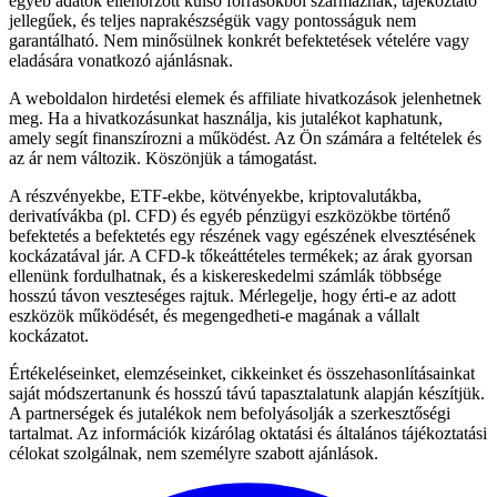
egyéb adatok ellenőrzött külső forrásokból származnak; tájékoztató
jellegűek, és teljes naprakészségük vagy pontosságuk nem
garantálható. Nem minősülnek konkrét befektetések vételére vagy
eladására vonatkozó ajánlásnak.
A weboldalon hirdetési elemek és affiliate hivatkozások jelenhetnek
meg. Ha a hivatkozásunkat használja, kis jutalékot kaphatunk,
amely segít finanszírozni a működést. Az Ön számára a feltételek és
az ár nem változik. Köszönjük a támogatást.
A részvényekbe, ETF-ekbe, kötvényekbe, kriptovalutákba,
derivatívákba (pl. CFD) és egyéb pénzügyi eszközökbe történő
befektetés a befektetés egy részének vagy egészének elvesztésének
kockázatával jár. A CFD-k tőkeáttételes termékek; az árak gyorsan
ellenünk fordulhatnak, és a kiskereskedelmi számlák többsége
hosszú távon veszteséges rajtuk. Mérlegelje, hogy érti-e az adott
eszközök működését, és megengedheti-e magának a vállalt
kockázatot.
Értékeléseinket, elemzéseinket, cikkeinket és összehasonlításainkat
saját módszertanunk és hosszú távú tapasztalatunk alapján készítjük.
A partnerségek és jutalékok nem befolyásolják a szerkesztőségi
tartalmat. Az információk kizárólag oktatási és általános tájékoztatási
célokat szolgálnak, nem személyre szabott ajánlások.