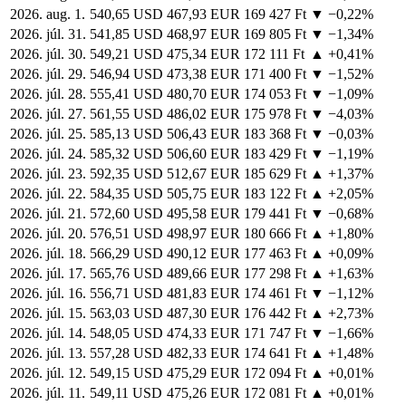
2026. aug. 1.
540,65 USD
467,93 EUR
169 427 Ft
▼ −0,22%
2026. júl. 31.
541,85 USD
468,97 EUR
169 805 Ft
▼ −1,34%
2026. júl. 30.
549,21 USD
475,34 EUR
172 111 Ft
▲ +0,41%
2026. júl. 29.
546,94 USD
473,38 EUR
171 400 Ft
▼ −1,52%
2026. júl. 28.
555,41 USD
480,70 EUR
174 053 Ft
▼ −1,09%
2026. júl. 27.
561,55 USD
486,02 EUR
175 978 Ft
▼ −4,03%
2026. júl. 25.
585,13 USD
506,43 EUR
183 368 Ft
▼ −0,03%
2026. júl. 24.
585,32 USD
506,60 EUR
183 429 Ft
▼ −1,19%
2026. júl. 23.
592,35 USD
512,67 EUR
185 629 Ft
▲ +1,37%
2026. júl. 22.
584,35 USD
505,75 EUR
183 122 Ft
▲ +2,05%
2026. júl. 21.
572,60 USD
495,58 EUR
179 441 Ft
▼ −0,68%
2026. júl. 20.
576,51 USD
498,97 EUR
180 666 Ft
▲ +1,80%
2026. júl. 18.
566,29 USD
490,12 EUR
177 463 Ft
▲ +0,09%
2026. júl. 17.
565,76 USD
489,66 EUR
177 298 Ft
▲ +1,63%
2026. júl. 16.
556,71 USD
481,83 EUR
174 461 Ft
▼ −1,12%
2026. júl. 15.
563,03 USD
487,30 EUR
176 442 Ft
▲ +2,73%
2026. júl. 14.
548,05 USD
474,33 EUR
171 747 Ft
▼ −1,66%
2026. júl. 13.
557,28 USD
482,33 EUR
174 641 Ft
▲ +1,48%
2026. júl. 12.
549,15 USD
475,29 EUR
172 094 Ft
▲ +0,01%
2026. júl. 11.
549,11 USD
475,26 EUR
172 081 Ft
▲ +0,01%