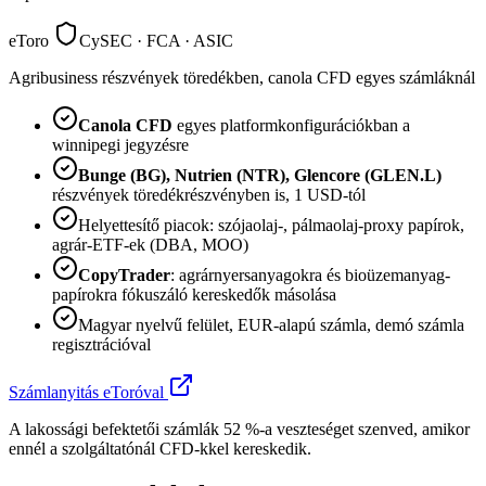
eToro
CySEC · FCA · ASIC
Agribusiness részvények töredékben, canola CFD egyes számláknál
Canola CFD
egyes platformkonfigurációkban a
winnipegi jegyzésre
Bunge (BG), Nutrien (NTR), Glencore (GLEN.L)
részvények töredékrészvényben is, 1 USD-tól
Helyettesítő piacok: szójaolaj-, pálmaolaj-proxy papírok,
agrár-ETF-ek (DBA, MOO)
CopyTrader
: agrárnyersanyagokra és bioüzemanyag-
papírokra fókuszáló kereskedők másolása
Magyar nyelvű felület, EUR-alapú számla, demó számla
regisztrációval
Számlanyitás eToróval
A lakossági befektetői számlák 52 %-a veszteséget szenved, amikor
ennél a szolgáltatónál CFD-kkel kereskedik.