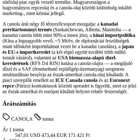
sütőolaj-piac egyik vezető terméke. Magyarországon a
hagyományos repceolaj és a canola-olaj közötti különbség inkább
marketing-, mint kémiai jellegű.
A canola árát négy fő tényezőcsoport mozgatja: a
kanadai
préritartományi termés
(Saskatchewan, Alberta, Manitoba — a
kanadai canola több mint 90%-a innen jön), a
kínai importpolitika
(Kína a legnagyobb vevő, ~5 Mt/év, de diplomáciai feszültségek
miatt időnként importtilalmat vezet be a kanadai canolára), a
japán
és EU-s importkereslet
(a két régió együtt további több millió
tonnát vásárol), valamint az
USA biomassza-alapú dízel-
keresletének
(RFS D4 RIN) hatása a canola-olajra — a megújuló
dízel és a SAF (fenntartható repülőgép-üzemanyag) szegmens
strukturálisan beszívja az észak-amerikai canola-olaj kínálatát. A
piaci szereplők emellett az
ICE Canada canola
és az
Euronext
repce
(Párizs) kontraktusok közötti spreadet is figyelik, mert ez jelzi
az észak-amerikai és európai kínálati helyzet relatív feszességét.
Árátszámítás
CANOLA
tonna
Ár 1 tonna
547,01 USD
473,44 EUR
171 421 Ft