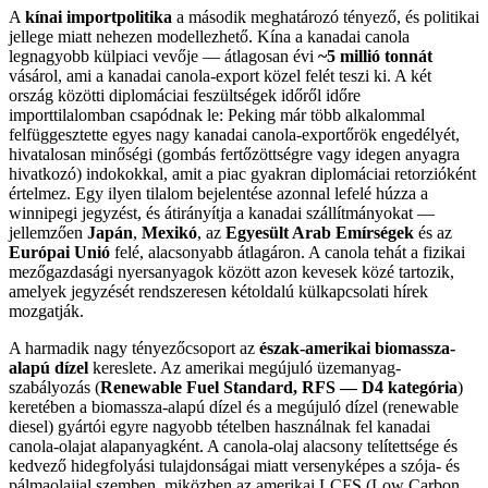
A
kínai importpolitika
a második meghatározó tényező, és politikai
jellege miatt nehezen modellezhető. Kína a kanadai canola
legnagyobb külpiaci vevője — átlagosan évi
~5 millió tonnát
vásárol, ami a kanadai canola-export közel felét teszi ki. A két
ország közötti diplomáciai feszültségek időről időre
importtilalomban csapódnak le: Peking már több alkalommal
felfüggesztette egyes nagy kanadai canola-exportőrök engedélyét,
hivatalosan minőségi (gombás fertőzöttségre vagy idegen anyagra
hivatkozó) indokokkal, amit a piac gyakran diplomáciai retorzióként
értelmez. Egy ilyen tilalom bejelentése azonnal lefelé húzza a
winnipegi jegyzést, és átirányítja a kanadai szállítmányokat —
jellemzően
Japán
,
Mexikó
, az
Egyesült Arab Emírségek
és az
Európai Unió
felé, alacsonyabb átlagáron. A canola tehát a fizikai
mezőgazdasági nyersanyagok között azon kevesek közé tartozik,
amelyek jegyzését rendszeresen kétoldalú külkapcsolati hírek
mozgatják.
A harmadik nagy tényezőcsoport az
észak-amerikai biomassza-
alapú dízel
kereslete. Az amerikai megújuló üzemanyag-
szabályozás (
Renewable Fuel Standard, RFS — D4 kategória
)
keretében a biomassza-alapú dízel és a megújuló dízel (renewable
diesel) gyártói egyre nagyobb tételben használnak fel kanadai
canola-olajat alapanyagként. A canola-olaj alacsony telítettsége és
kedvező hidegfolyási tulajdonságai miatt versenyképes a szója- és
pálmaolajjal szemben, miközben az amerikai LCFS (Low Carbon