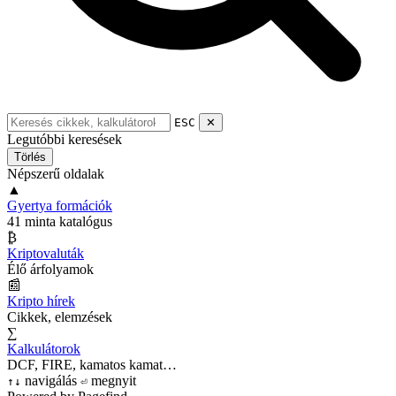
ESC
✕
Legutóbbi keresések
Törlés
Népszerű oldalak
▲
Gyertya formációk
41 minta katalógus
₿
Kriptovaluták
Élő árfolyamok
📰
Kripto hírek
Cikkek, elemzések
∑
Kalkulátorok
DCF, FIRE, kamatos kamat…
navigálás
megnyit
↑
↓
⏎