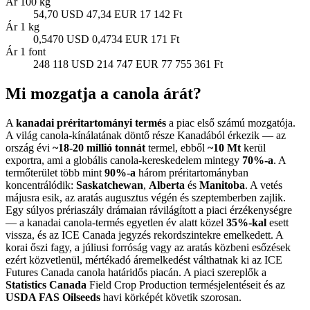
Ár 100 kg
54,70 USD
47,34 EUR
17 142 Ft
Ár 1 kg
0,5470 USD
0,4734 EUR
171 Ft
Ár 1 font
248 118 USD
214 747 EUR
77 755 361 Ft
Mi mozgatja a canola árát?
A
kanadai préritartományi termés
a piac első számú mozgatója.
A világ canola-kínálatának döntő része Kanadából érkezik — az
ország évi
~18-20 millió tonnát
termel, ebből
~10 Mt
kerül
exportra, ami a globális canola-kereskedelem mintegy
70%-a
. A
termőterület több mint
90%-a
három préritartományban
koncentrálódik:
Saskatchewan
,
Alberta
és
Manitoba
. A vetés
májusra esik, az aratás augusztus végén és szeptemberben zajlik.
Egy súlyos prériaszály drámaian rávilágított a piaci érzékenységre
— a kanadai canola-termés egyetlen év alatt közel
35%-kal
esett
vissza, és az ICE Canada jegyzés rekordszintekre emelkedett. A
korai őszi fagy, a júliusi forróság vagy az aratás közbeni esőzések
ezért közvetlenül, mértékadó áremelkedést válthatnak ki az ICE
Futures Canada canola határidős piacán. A piaci szereplők a
Statistics Canada
Field Crop Production termésjelentéseit és az
USDA FAS Oilseeds
havi körképét követik szorosan.