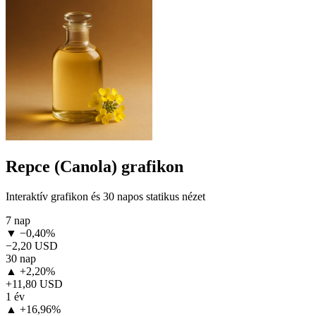
Repce (Canola) grafikon
Interaktív grafikon és 30 napos statikus nézet
7 nap
▼ −0,40%
−2,20 USD
30 nap
▲ +2,20%
+11,80 USD
1 év
▲ +16,96%