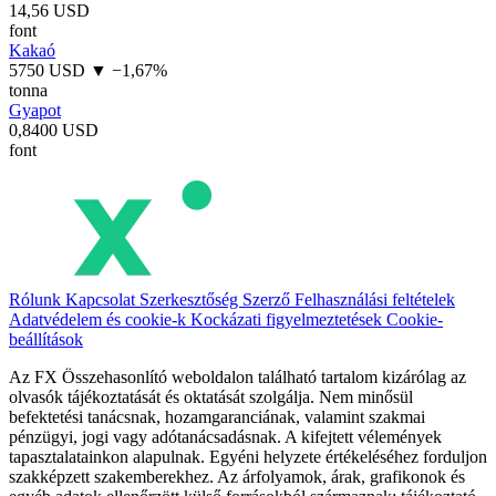
14,56 USD
font
Kakaó
5750 USD
▼ −1,67%
tonna
Gyapot
0,8400 USD
font
Rólunk
Kapcsolat
Szerkesztőség
Szerző
Felhasználási feltételek
Adatvédelem és cookie-k
Kockázati figyelmeztetések
Cookie-
beállítások
Az FX Összehasonlító weboldalon található tartalom kizárólag az
olvasók tájékoztatását és oktatását szolgálja. Nem minősül
befektetési tanácsnak, hozamgaranciának, valamint szakmai
pénzügyi, jogi vagy adótanácsadásnak. A kifejtett vélemények
tapasztalatainkon alapulnak. Egyéni helyzete értékeléséhez forduljon
szakképzett szakemberekhez. Az árfolyamok, árak, grafikonok és