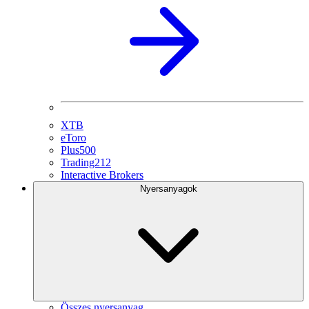
XTB
eToro
Plus500
Trading212
Interactive Brokers
Nyersanyagok
Összes nyersanyag