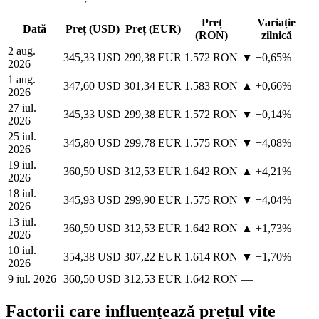
Preț
Variație
Dată
Preț (USD)
Preț (EUR)
(RON)
zilnică
2 aug.
345,33 USD
299,38 EUR
1.572 RON
▼ −0,65%
2026
1 aug.
347,60 USD
301,34 EUR
1.583 RON
▲ +0,66%
2026
27 iul.
345,33 USD
299,38 EUR
1.572 RON
▼ −0,14%
2026
25 iul.
345,80 USD
299,78 EUR
1.575 RON
▼ −4,08%
2026
19 iul.
360,50 USD
312,53 EUR
1.642 RON
▲ +4,21%
2026
18 iul.
345,93 USD
299,90 EUR
1.575 RON
▼ −4,04%
2026
13 iul.
360,50 USD
312,53 EUR
1.642 RON
▲ +1,73%
2026
10 iul.
354,38 USD
307,22 EUR
1.614 RON
▼ −1,70%
2026
9 iul. 2026
360,50 USD
312,53 EUR
1.642 RON
—
Factorii care influențează prețul vite