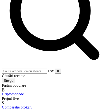
ESC
✕
Căutări recente
Șterge
Pagini populare
₿
Criptomonede
Prețuri live
$
Comparație brokeri