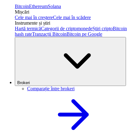
Bitcoin
Ethereum
Solana
Mișcări
Cele mai în creștere
Cele mai în scădere
Instrumente și știri
Hartă termică
Categorii de criptomonede
Știri cripto
Bitcoin
hash rate
Tranzacții Bitcoin
Bitcoin pe Google
Brokeri
Comparație între brokeri