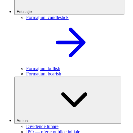
Educație
Formațiuni candlestick
Formațiuni bullish
Formațiuni bearish
Acțiuni
Dividende lunare
IPO — oferte publice inițiale