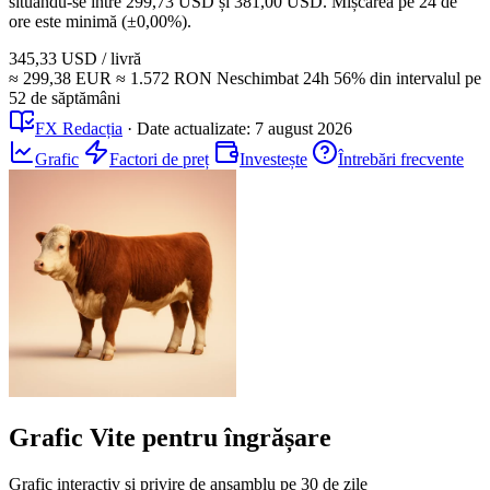
situându-se între 299,73 USD și 381,00 USD. Mișcarea pe 24 de
ore este minimă (±0,00%).
345,33 USD
/ livră
≈ 299,38 EUR
≈ 1.572 RON
Neschimbat
24h
56%
din intervalul pe
52 de săptămâni
FX Redacția
·
Date actualizate:
7 august 2026
Grafic
Factori de preț
Investește
Întrebări frecvente
Grafic Vite pentru îngrășare
Grafic interactiv și privire de ansamblu pe 30 de zile