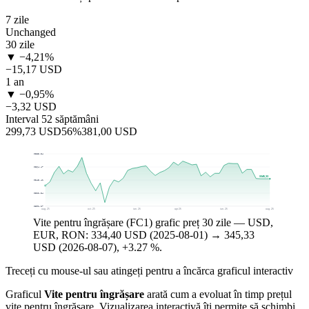
7 zile
Unchanged
30 zile
▼ −4,21%
−15,17 USD
1 an
▼ −0,95%
−3,32 USD
Interval 52 săptămâni
299,73 USD
56%
381,00 USD
$385,54
$364,47
$345,33
$343,41
$322,34
$301,27
aug. 25
oct. 25
ian. 26
apr. 26
iun. 26
aug. 26
Vite pentru îngrășare (FC1) grafic preț 30 zile — USD,
EUR, RON: 334,40 USD (2025-08-01) → 345,33
USD (2026-08-07), +3.27 %.
Treceți cu mouse-ul sau atingeți pentru a încărca graficul interactiv
Graficul
Vite pentru îngrășare
arată cum a evoluat în timp prețul
vite pentru îngrășare. Vizualizarea interactivă îți permite să schimbi