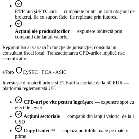
ETF-uri și ETC-uri
— cumpărate printr-un cont obișnuit de
brokeraj, fie cu suport fizic, fie replicate prin futures.
Acțiuni ale producătorilor
— expunere indirectă prin
companii din lanțul valoric.
Regimul fiscal variază în funcție de jurisdicție; consultă un
consultant fiscal local. Tranzacționarea CFD-urilor implică risc
semnificativ.
eToro
CySEC · FCA · ASIC
Investește în materii prime și ETF-uri sectoriale de la 50 EUR —
platformă reglementată UE.
CFD-uri pe vite pentru îngrășare
— expunere spot cu
efect de levier
Acțiuni sectoriale
— companii din lanțul valoric, de la 1
USD
CopyTrader™
— copiază portofolii axate pe materii
prime