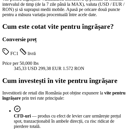
intervalul de timp (de la 7 zile până la MAX), valuta (USD / EUR /
RON) și să suprapui medii mobile. Apasă pe oricare două puncte
pentru a măsura variația procentuală între acele date.
Cum este cotat vite pentru îngrășare?
Conversie preț
FC1
livră
Price per 50,000 lbs
345,33 USD
299,38 EUR
1.572 RON
Cum investești în vite pentru îngrășare
Investitorii de retail din România pot obține expunere la
vite pentru
îngrășare
prin trei rute principale:
CFD-uri
— produs cu efect de levier care urmărește prețul
spot, tranzacționabil în ambele direcții, cu risc ridicat de
pierdere totală.