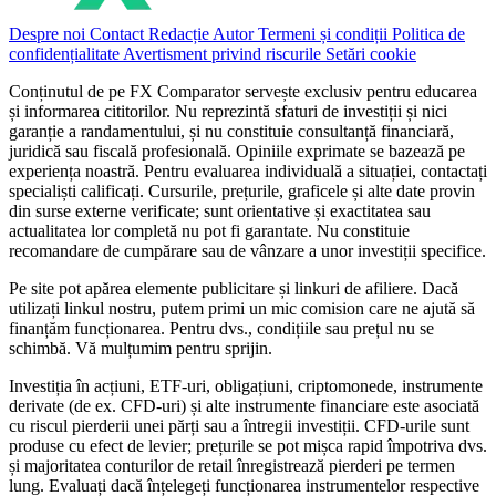
Despre noi
Contact
Redacție
Autor
Termeni și condiții
Politica de
confidențialitate
Avertisment privind riscurile
Setări cookie
Conținutul de pe FX Comparator servește exclusiv pentru educarea
și informarea cititorilor. Nu reprezintă sfaturi de investiții și nici
garanție a randamentului, și nu constituie consultanță financiară,
juridică sau fiscală profesională. Opiniile exprimate se bazează pe
experiența noastră. Pentru evaluarea individuală a situației, contactați
specialiști calificați. Cursurile, prețurile, graficele și alte date provin
din surse externe verificate; sunt orientative și exactitatea sau
actualitatea lor completă nu pot fi garantate. Nu constituie
recomandare de cumpărare sau de vânzare a unor investiții specifice.
Pe site pot apărea elemente publicitare și linkuri de afiliere. Dacă
utilizați linkul nostru, putem primi un mic comision care ne ajută să
finanțăm funcționarea. Pentru dvs., condițiile sau prețul nu se
schimbă. Vă mulțumim pentru sprijin.
Investiția în acțiuni, ETF-uri, obligațiuni, criptomonede, instrumente
derivate (de ex. CFD-uri) și alte instrumente financiare este asociată
cu riscul pierderii unei părți sau a întregii investiții. CFD-urile sunt
produse cu efect de levier; prețurile se pot mișca rapid împotriva dvs.
și majoritatea conturilor de retail înregistrează pierderi pe termen
lung. Evaluați dacă înțelegeți funcționarea instrumentelor respective