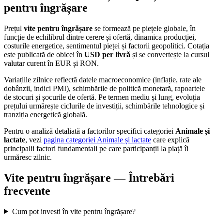
pentru îngrășare
Prețul
vite pentru îngrășare
se formează pe piețele globale, în
funcție de echilibrul dintre cerere și ofertă, dinamica producției,
costurile energetice, sentimentul pieței și factorii geopolitici. Cotația
este publicată de obicei în
USD per livră
și se convertește la cursul
valutar curent în EUR și RON.
Variațiile zilnice reflectă datele macroeconomice (inflație, rate ale
dobânzii, indici PMI), schimbările de politică monetară, rapoartele
de stocuri și șocurile de ofertă. Pe termen mediu și lung, evoluția
prețului urmărește ciclurile de investiții, schimbările tehnologice și
tranziția energetică globală.
Pentru o analiză detaliată a factorilor specifici categoriei
Animale și
lactate
, vezi
pagina categoriei Animale și lactate
care explică
principalii factori fundamentali pe care participanții la piață îi
urmăresc zilnic.
Vite pentru îngrășare — Întrebări
frecvente
Cum pot investi în vite pentru îngrășare?