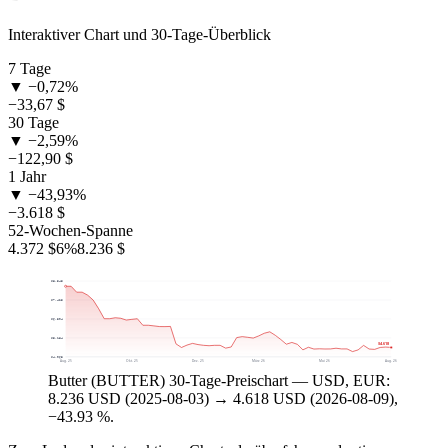
Interaktiver Chart und 30-Tage-Überblick
7 Tage
▼ −0,72%
−33,67 $
30 Tage
▼ −2,59%
−122,90 $
1 Jahr
▼ −43,93%
−3.618 $
52-Wochen-Spanne
4.372 $
6%
8.236 $
$8.545
$7.425
$6.304
$5.184
$4.618
$4.063
Aug. 25
Okt. 25
Dez. 25
März 26
Mai 26
Aug. 26
Butter (BUTTER) 30-Tage-Preischart — USD, EUR:
8.236 USD (2025-08-03) → 4.618 USD (2026-08-09),
−43.93 %.