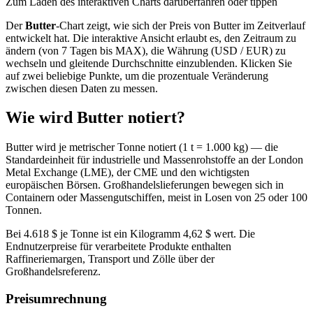
Zum Laden des interaktiven Charts darüberfahren oder tippen
Der
Butter
-Chart zeigt, wie sich der Preis von Butter im Zeitverlauf
entwickelt hat. Die interaktive Ansicht erlaubt es, den Zeitraum zu
ändern (von 7 Tagen bis MAX), die Währung (USD / EUR) zu
wechseln und gleitende Durchschnitte einzublenden. Klicken Sie
auf zwei beliebige Punkte, um die prozentuale Veränderung
zwischen diesen Daten zu messen.
Wie wird Butter notiert?
Butter wird je metrischer Tonne notiert (1 t = 1.000 kg) — die
Standardeinheit für industrielle und Massenrohstoffe an der London
Metal Exchange (LME), der CME und den wichtigsten
europäischen Börsen. Großhandelslieferungen bewegen sich in
Containern oder Massengutschiffen, meist in Losen von 25 oder 100
Tonnen.
Bei 4.618 $ je Tonne ist ein Kilogramm 4,62 $ wert. Die
Endnutzerpreise für verarbeitete Produkte enthalten
Raffineriemargen, Transport und Zölle über der
Großhandelsreferenz.
Preisumrechnung