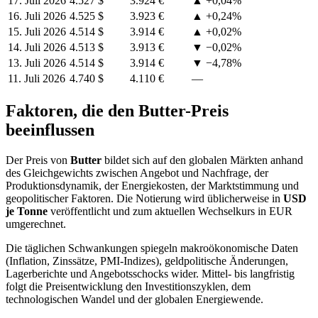
17. Juli 2026
4.527 $
3.924 €
▲ +0,04%
16. Juli 2026
4.525 $
3.923 €
▲ +0,24%
15. Juli 2026
4.514 $
3.914 €
▲ +0,02%
14. Juli 2026
4.513 $
3.913 €
▼ −0,02%
13. Juli 2026
4.514 $
3.914 €
▼ −4,78%
11. Juli 2026
4.740 $
4.110 €
—
Faktoren, die den Butter-Preis
beeinflussen
Der Preis von
Butter
bildet sich auf den globalen Märkten anhand
des Gleichgewichts zwischen Angebot und Nachfrage, der
Produktionsdynamik, der Energiekosten, der Marktstimmung und
geopolitischer Faktoren. Die Notierung wird üblicherweise in
USD
je Tonne
veröffentlicht und zum aktuellen Wechselkurs in EUR
umgerechnet.
Die täglichen Schwankungen spiegeln makroökonomische Daten
(Inflation, Zinssätze, PMI-Indizes), geldpolitische Änderungen,
Lagerberichte und Angebotsschocks wider. Mittel- bis langfristig
folgt die Preisentwicklung den Investitionszyklen, dem
technologischen Wandel und der globalen Energiewende.