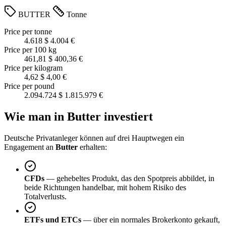
BUTTER
Tonne
Price per tonne
4.618 $
4.004 €
Price per 100 kg
461,81 $
400,36 €
Price per kilogram
4,62 $
4,00 €
Price per pound
2.094.724 $
1.815.979 €
Wie man in Butter investiert
Deutsche Privatanleger können auf drei Hauptwegen ein
Engagement an
Butter
erhalten:
CFDs
— gehebeltes Produkt, das den Spotpreis abbildet, in
beide Richtungen handelbar, mit hohem Risiko des
Totalverlusts.
ETFs und ETCs
— über ein normales Brokerkonto gekauft,