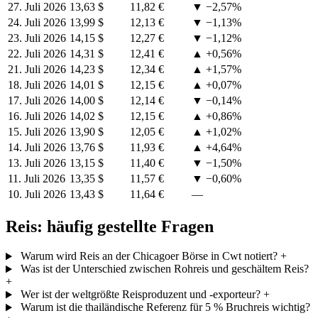
27. Juli 2026
13,63 $
11,82 €
▼ −2,57%
24. Juli 2026
13,99 $
12,13 €
▼ −1,13%
23. Juli 2026
14,15 $
12,27 €
▼ −1,12%
22. Juli 2026
14,31 $
12,41 €
▲ +0,56%
21. Juli 2026
14,23 $
12,34 €
▲ +1,57%
18. Juli 2026
14,01 $
12,15 €
▲ +0,07%
17. Juli 2026
14,00 $
12,14 €
▼ −0,14%
16. Juli 2026
14,02 $
12,15 €
▲ +0,86%
15. Juli 2026
13,90 $
12,05 €
▲ +1,02%
14. Juli 2026
13,76 $
11,93 €
▲ +4,64%
13. Juli 2026
13,15 $
11,40 €
▼ −1,50%
11. Juli 2026
13,35 $
11,57 €
▼ −0,60%
10. Juli 2026
13,43 $
11,64 €
—
Reis: häufig gestellte Fragen
Warum wird Reis an der Chicagoer Börse in Cwt notiert?
+
Was ist der Unterschied zwischen Rohreis und geschältem Reis?
+
Wer ist der weltgrößte Reisproduzent und -exporteur?
+
Warum ist die thailändische Referenz für 5 % Bruchreis wichtig?