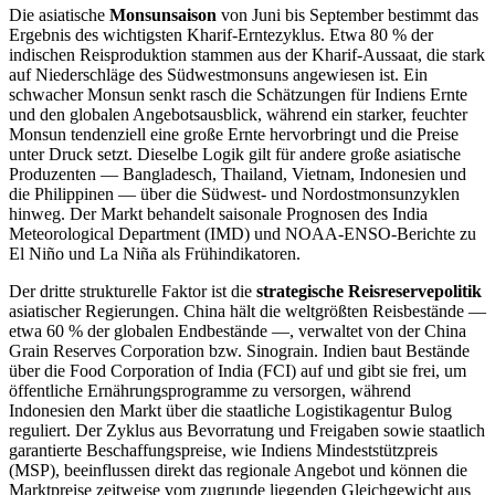
Die asiatische
Monsunsaison
von Juni bis September bestimmt das
Ergebnis des wichtigsten Kharif-Erntezyklus. Etwa 80 % der
indischen Reisproduktion stammen aus der Kharif-Aussaat, die stark
auf Niederschläge des Südwestmonsuns angewiesen ist. Ein
schwacher Monsun senkt rasch die Schätzungen für Indiens Ernte
und den globalen Angebotsausblick, während ein starker, feuchter
Monsun tendenziell eine große Ernte hervorbringt und die Preise
unter Druck setzt. Dieselbe Logik gilt für andere große asiatische
Produzenten — Bangladesch, Thailand, Vietnam, Indonesien und
die Philippinen — über die Südwest- und Nordostmonsunzyklen
hinweg. Der Markt behandelt saisonale Prognosen des India
Meteorological Department (IMD) und NOAA-ENSO-Berichte zu
El Niño und La Niña als Frühindikatoren.
Der dritte strukturelle Faktor ist die
strategische Reisreservepolitik
asiatischer Regierungen. China hält die weltgrößten Reisbestände —
etwa 60 % der globalen Endbestände —, verwaltet von der China
Grain Reserves Corporation bzw. Sinograin. Indien baut Bestände
über die Food Corporation of India (FCI) auf und gibt sie frei, um
öffentliche Ernährungsprogramme zu versorgen, während
Indonesien den Markt über die staatliche Logistikagentur Bulog
reguliert. Der Zyklus aus Bevorratung und Freigaben sowie staatlich
garantierte Beschaffungspreise, wie Indiens Mindeststützpreis
(MSP), beeinflussen direkt das regionale Angebot und können die
Marktpreise zeitweise vom zugrunde liegenden Gleichgewicht aus