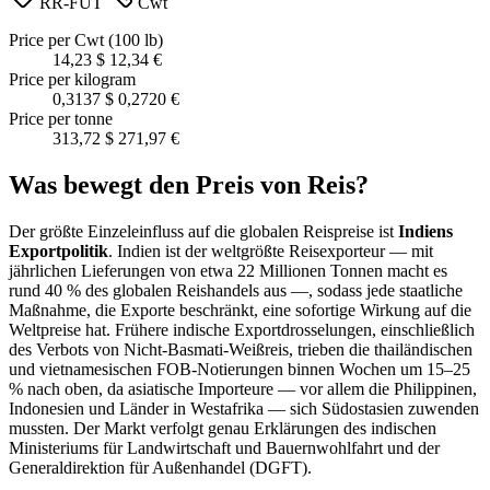
RR-FUT
Cwt
Price per Cwt (100 lb)
14,23 $
12,34 €
Price per kilogram
0,3137 $
0,2720 €
Price per tonne
313,72 $
271,97 €
Was bewegt den Preis von Reis?
Der größte Einzeleinfluss auf die globalen Reispreise ist
Indiens
Exportpolitik
. Indien ist der weltgrößte Reisexporteur — mit
jährlichen Lieferungen von etwa 22 Millionen Tonnen macht es
rund 40 % des globalen Reishandels aus —, sodass jede staatliche
Maßnahme, die Exporte beschränkt, eine sofortige Wirkung auf die
Weltpreise hat. Frühere indische Exportdrosselungen, einschließlich
des Verbots von Nicht-Basmati-Weißreis, trieben die thailändischen
und vietnamesischen FOB-Notierungen binnen Wochen um 15–25
% nach oben, da asiatische Importeure — vor allem die Philippinen,
Indonesien und Länder in Westafrika — sich Südostasien zuwenden
mussten. Der Markt verfolgt genau Erklärungen des indischen
Ministeriums für Landwirtschaft und Bauernwohlfahrt und der
Generaldirektion für Außenhandel (DGFT).