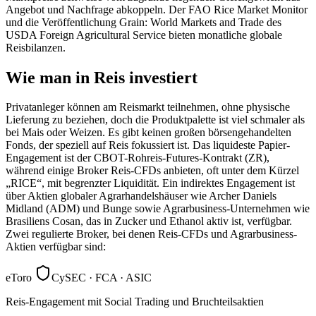
Angebot und Nachfrage abkoppeln. Der FAO Rice Market Monitor
und die Veröffentlichung Grain: World Markets and Trade des
USDA Foreign Agricultural Service bieten monatliche globale
Reisbilanzen.
Wie man in Reis investiert
Privatanleger können am Reismarkt teilnehmen, ohne physische
Lieferung zu beziehen, doch die Produktpalette ist viel schmaler als
bei Mais oder Weizen. Es gibt keinen großen börsengehandelten
Fonds, der speziell auf Reis fokussiert ist. Das liquideste Papier-
Engagement ist der CBOT-Rohreis-Futures-Kontrakt (ZR),
während einige Broker Reis-CFDs anbieten, oft unter dem Kürzel
„RICE“, mit begrenzter Liquidität. Ein indirektes Engagement ist
über Aktien globaler Agrarhandelshäuser wie Archer Daniels
Midland (ADM) und Bunge sowie Agrarbusiness-Unternehmen wie
Brasiliens Cosan, das in Zucker und Ethanol aktiv ist, verfügbar.
Zwei regulierte Broker, bei denen Reis-CFDs und Agrarbusiness-
Aktien verfügbar sind:
eToro
CySEC · FCA · ASIC
Reis-Engagement mit Social Trading und Bruchteilsaktien