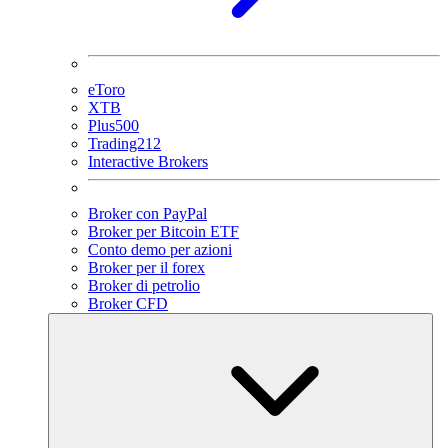
eToro
XTB
Plus500
Trading212
Interactive Brokers
Broker con PayPal
Broker per Bitcoin ETF
Conto demo per azioni
Broker per il forex
Broker di petrolio
Broker CFD