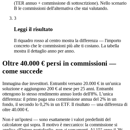
(TER annuo + commissione di sottoscrizione). Nello scenario
B le commissioni dell'alternativa che stai valutando.
3
Leggi il risultato
Il riquadro rosso al centro mostra la differenza — l'importo
concreto che le commissioni più alte ti costano. La tabella
mostra il dettaglio anno per anno.
Oltre 40.000 € persi in commissioni —
come succede
Immagina due investitori. Entrambi versano 20.000 € in un'unica
soluzione e aggiungono 200 € al mese per 25 anni. Entrambi
ottengono lo stesso rendimento annuo lordo dell'8%. L'unica
differenza: il primo paga una commissione annua del 2% in un
fondo, il secondo lo 0,2% in un ETF. Il risultato — una differenza di
oltre 40.000 €.
Non è un'ipotesi — sono esattamente i valori predefiniti del
calcolatore qui sopra. Il motivo è meccanico: la commissione si
applica all'intero portafoglio, non ai versamenti. Al 15° anno il 2%