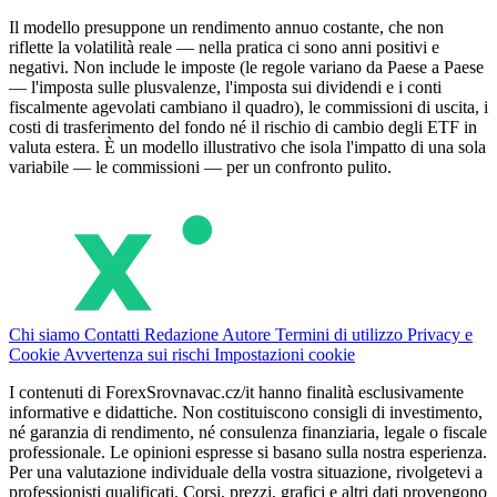
Il modello presuppone un rendimento annuo costante, che non
riflette la volatilità reale — nella pratica ci sono anni positivi e
negativi. Non include le imposte (le regole variano da Paese a Paese
— l'imposta sulle plusvalenze, l'imposta sui dividendi e i conti
fiscalmente agevolati cambiano il quadro), le commissioni di uscita, i
costi di trasferimento del fondo né il rischio di cambio degli ETF in
valuta estera. È un modello illustrativo che isola l'impatto di una sola
variabile — le commissioni — per un confronto pulito.
Chi siamo
Contatti
Redazione
Autore
Termini di utilizzo
Privacy e
Cookie
Avvertenza sui rischi
Impostazioni cookie
I contenuti di ForexSrovnavac.cz/it hanno finalità esclusivamente
informative e didattiche. Non costituiscono consigli di investimento,
né garanzia di rendimento, né consulenza finanziaria, legale o fiscale
professionale. Le opinioni espresse si basano sulla nostra esperienza.
Per una valutazione individuale della vostra situazione, rivolgetevi a
professionisti qualificati. Corsi, prezzi, grafici e altri dati provengono