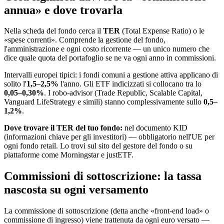
annua» e dove trovarla
Nella scheda del fondo cerca il
TER
(Total Expense Ratio) o le
«spese correnti». Comprende la gestione del fondo,
l'amministrazione e ogni costo ricorrente — un unico numero che
dice quale quota del portafoglio se ne va ogni anno in commissioni.
Intervalli europei tipici: i fondi comuni a gestione attiva applicano di
solito l'
1,5–2,5%
l'anno. Gli ETF indicizzati si collocano tra lo
0,05–0,30%
. I robo-advisor (Trade Republic, Scalable Capital,
Vanguard LifeStrategy e simili) stanno complessivamente sullo
0,5–
1,2%
.
Dove trovare il TER del tuo fondo:
nel documento KID
(informazioni chiave per gli investitori) — obbligatorio nell'UE per
ogni fondo retail. Lo trovi sul sito del gestore del fondo o su
piattaforme come Morningstar e justETF.
Commissioni di sottoscrizione: la tassa
nascosta su ogni versamento
La commissione di sottoscrizione (detta anche «front-end load» o
commissione di ingresso) viene trattenuta da ogni euro versato —