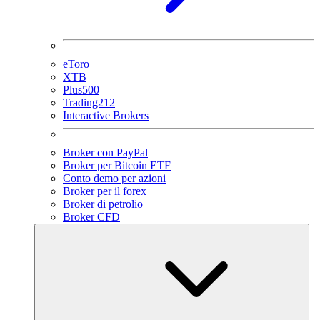
eToro
XTB
Plus500
Trading212
Interactive Brokers
Broker con PayPal
Broker per Bitcoin ETF
Conto demo per azioni
Broker per il forex
Broker di petrolio
Broker CFD