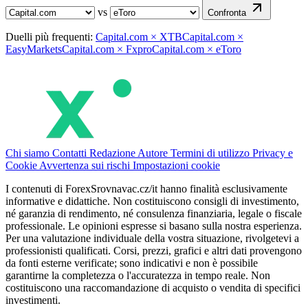
vs
Confronta
Duelli più frequenti:
Capital.com × XTB
Capital.com ×
EasyMarkets
Capital.com × Fxpro
Capital.com × eToro
Chi siamo
Contatti
Redazione
Autore
Termini di utilizzo
Privacy e
Cookie
Avvertenza sui rischi
Impostazioni cookie
I contenuti di ForexSrovnavac.cz/it hanno finalità esclusivamente
informative e didattiche. Non costituiscono consigli di investimento,
né garanzia di rendimento, né consulenza finanziaria, legale o fiscale
professionale. Le opinioni espresse si basano sulla nostra esperienza.
Per una valutazione individuale della vostra situazione, rivolgetevi a
professionisti qualificati. Corsi, prezzi, grafici e altri dati provengono
da fonti esterne verificate; sono indicativi e non è possibile
garantirne la completezza o l'accuratezza in tempo reale. Non
costituiscono una raccomandazione di acquisto o vendita di specifici
investimenti.