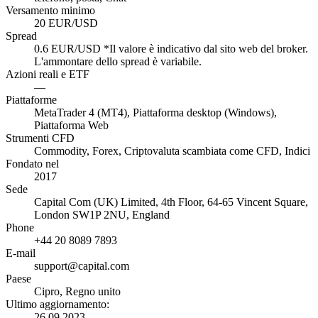
Versamento minimo
20 EUR/USD
Spread
0.6 EUR/USD *Il valore è indicativo dal sito web del broker.
L'ammontare dello spread è variabile.
Azioni reali e ETF
—
Piattaforme
MetaTrader 4 (MT4), Piattaforma desktop (Windows),
Piattaforma Web
Strumenti CFD
Commodity, Forex, Criptovaluta scambiata come CFD, Indici
Fondato nel
2017
Sede
Capital Com (UK) Limited, 4th Floor, 64-65 Vincent Square,
London SW1P 2NU, England
Phone
+44 20 8089 7893
E-mail
support@capital.com
Paese
Cipro, Regno unito
Ultimo aggiornamento:
26.09.2023