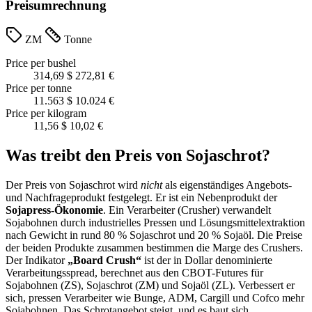
Preisumrechnung
ZM
Tonne
Price per bushel
314,69 $
272,81 €
Price per tonne
11.563 $
10.024 €
Price per kilogram
11,56 $
10,02 €
Was treibt den Preis von Sojaschrot?
Der Preis von Sojaschrot wird
nicht
als eigenständiges Angebots-
und Nachfrageprodukt festgelegt. Er ist ein Nebenprodukt der
Sojapress-Ökonomie
. Ein Verarbeiter (Crusher) verwandelt
Sojabohnen durch industrielles Pressen und Lösungsmittelextraktion
nach Gewicht in rund 80 % Sojaschrot und 20 % Sojaöl. Die Preise
der beiden Produkte zusammen bestimmen die Marge des Crushers.
Der Indikator
„Board Crush“
ist der in Dollar denominierte
Verarbeitungsspread, berechnet aus den CBOT-Futures für
Sojabohnen (ZS), Sojaschrot (ZM) und Sojaöl (ZL). Verbessert er
sich, pressen Verarbeiter wie Bunge, ADM, Cargill und Cofco mehr
Sojabohnen. Das Schrotangebot steigt, und es baut sich