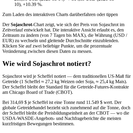
10), +10.39 %.
Zum Laden des interaktiven Charts darüberfahren oder tippen
Der
Sojaschrot
-Chart zeigt, wie sich der Preis von Sojaschrot im
Zeitverlauf entwickelt hat. Die interaktive Ansicht erlaubt es, den
Zeitraum zu ändern (von 7 Tagen bis MAX), die Währung (USD /
EUR) zu wechseln und gleitende Durchschnitte einzublenden.
Klicken Sie auf zwei beliebige Punkte, um die prozentuale
Veränderung zwischen diesen Daten zu messen.
Wie wird Sojaschrot notiert?
Sojaschrot wird je Scheffel notiert — dem traditionellen US-Maß für
Getreide (1 Scheffel ≈ 27,2 kg Weizen oder Soja, ≈ 25,4 kg Mais).
Der Scheffel bleibt der Standard für die Getreide-Futures-Kontrakte
am Chicago Board of Trade (CBOT).
Bei 314,69 $ je Scheffel ist eine Tonne rund 11.549 $ wert. Der
globale Getreidehandel bezieht sich zunehmend auf die Tonne, doch
der Scheffel bleibt die Preisbildungseinheit an der CBOT — wo die
USDA-WASDE-Angebots- und Nachfrageberichte die meisten
kurzfristigen Bewegungen bestimmen.