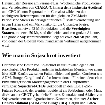
Hafencluster Rosario am Paraná-Fluss. Wöchentliche Produktions-
und Verladedaten von
CIARA (Cámara de la Industria Aceitera)
und CEC (Centro Exportador de Cereales) zählen zu den
wichtigsten Referenzpunkten für den globalen ZM-Markt.
Periodische Streiks in der argentinischen Ölsaatenverarbeitung und
in den Häfen sind ein Marktrisiko für die Chicagoer Preise.
Brasilien
, mit etwa 42 Mt Produktion, und die
Vereinigten
Staaten
, mit etwa 50 Mt, sind die beiden anderen großen Akteure.
Die globale Sojaschrotproduktion liegt bei etwa
260 Mt
pro Jahr,
von denen der Großteil vom inländischen Verbrauch aufgenommen
wird.
Wie man in Sojaschrot investiert
Der physische Besitz von Sojaschrot ist für Privatanleger nicht
praktikabel. Das Produkt handelt in industriellen Mengen, vor allem
über B2B-Kanäle zwischen Futtermühlen und großen Crushern wie
ADM, Bunge, Cargill und Cofco International. Für einen deutschen
Privatanleger ist ein Marktengagement in drei Hauptformen
verfügbar:
Sojaschrot-CFDs
, gekoppelt an den CBOT-ZM-
Futures-Kontrakt, der weniger liquide ist als Sojabohnen oder Mais;
direkt an der CBOT gehandelte Futures-Kontrakte; und
Aktien
von
Sojaverarbeitern und Agrarbusiness-Konzernen, darunter
Archer
Daniels Midland (ADM)
und
Bunge (BG)
. Cargill und
Cofco