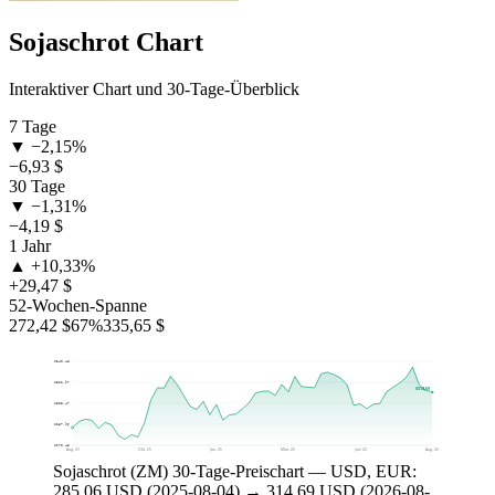
Sojaschrot Chart
Interaktiver Chart und 30-Tage-Überblick
7 Tage
▼ −2,15%
−6,93 $
30 Tage
▼ −1,31%
−4,19 $
1 Jahr
▲ +10,33%
+29,47 $
52-Wochen-Spanne
272,42 $
67%
335,65 $
$340,48
$322,97
$314,69
$305,47
$287,96
$270,45
Aug. 25
Okt. 25
Jan. 26
März 26
Juni 26
Aug. 26
Sojaschrot (ZM) 30-Tage-Preischart — USD, EUR:
285,06 USD (2025-08-04) → 314,69 USD (2026-08-