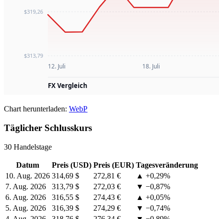
Chart herunterladen:
WebP
Täglicher Schlusskurs
30 Handelstage
Datum
Preis (USD)
Preis (EUR)
Tagesveränderung
10. Aug. 2026
314,69 $
272,81 €
▲ +0,29%
7. Aug. 2026
313,79 $
272,03 €
▼ −0,87%
6. Aug. 2026
316,55 $
274,43 €
▲ +0,05%
5. Aug. 2026
316,39 $
274,29 €
▼ −0,74%
4. Aug. 2026
318,76 $
276,34 €
▼ −0,89%