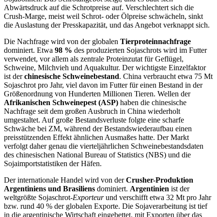
Abwärtsdruck auf die Schrotpreise auf. Verschlechtert sich die
Crush-Marge, meist weil Schrot- oder Ölpreise schwächeln, sinkt
die Auslastung der Presskapazität, und das Angebot verknappt sich.
Die Nachfrage wird von der globalen
Tierproteinnachfrage
dominiert. Etwa
98 %
des produzierten Sojaschrots wird im Futter
verwendet, vor allem als zentrale Proteinzutat für Geflügel,
Schweine, Milchvieh und Aquakultur. Der wichtigste Einzelfaktor
ist der
chinesische Schweinebestand
. China verbraucht etwa 75 Mt
Sojaschrot pro Jahr, viel davon im Futter für einen Bestand in der
Größenordnung von Hunderten Millionen Tieren. Wellen der
Afrikanischen Schweinepest (ASP)
haben die chinesische
Nachfrage seit dem großen Ausbruch in China wiederholt
umgestaltet. Auf große Bestandsverluste folgte eine scharfe
Schwäche bei ZM, während der Bestandswiederaufbau einen
preisstützenden Effekt ähnlichen Ausmaßes hatte. Der Markt
verfolgt daher genau die vierteljährlichen Schweinebestandsdaten
des chinesischen National Bureau of Statistics (NBS) und die
Sojaimportstatistiken der Häfen.
Der internationale Handel wird von der
Crusher-Produktion
Argentiniens und Brasiliens
dominiert.
Argentinien
ist der
weltgrößte Sojaschrot-
Exporteur
und verschifft etwa 32 Mt pro Jahr
bzw. rund 40 % der globalen Exporte. Die Sojaverarbeitung ist tief
in die argentinische Wirtschaft eingebettet, mit Exporten über das