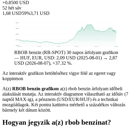
+0,8500 USD
52 hét sáv
1,68 USD
59%
3,71 USD
$3,76
$3,21
$2,87
$2,66
$2,11
$1,56
25. aug.
25. okt.
25. dec.
26. márc.
26. jún.
26. aug.
RBOB benzin (RB-SPOT) 30 napos árfolyam grafikon
— HUF, EUR, USD: 2,09 USD (2025-08-01) → 2,87
USD (2026-08-07), +37.32 %.
Az interaktív grafikon betöltéséhez vigye fölé az egeret vagy
koppintson
A(z)
RBOB benzin grafikon
a(z) rbob benzin árfolyam időbeli
alakulását mutatja. Az interaktív diagramon választható az időtáv (7
naptól MAX-ig), a pénznem (USD/EUR/HUF) és a technikai
mozgóátlagok. Két pontra kattintva mérhető a százalékos változás
bármely két dátum között.
Hogyan jegyzik a(z) rbob benzinat?