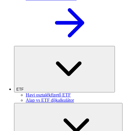
ETF
Havi osztalékfizető ETF
Alap vs ETF díjkalkulátor