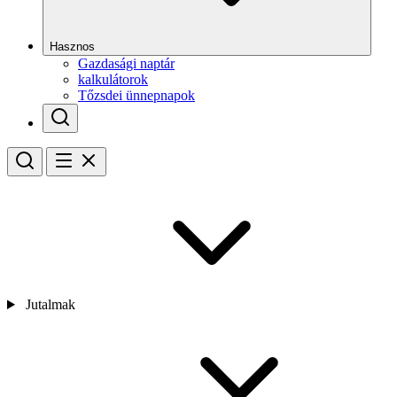
Hasznos
Gazdasági naptár
kalkulátorok
Tőzsdei ünnepnapok
Jutalmak