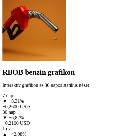
RBOB benzin grafikon
Interaktív grafikon és 30 napos statikus nézet
7 nap
▼ −8,31%
−0,2600 USD
30 nap
▼ −6,82%
−0,2100 USD
1 év
▲ +42,08%