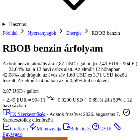
Hasznos
Főoldal
Nyersanyagok
Energia
RBOB benzin
RBOB benzin árfolyam
A rbob benzin aktuális ára 2,87 USD / gallon (≈ 2,49 EUR · 904 Ft)
— 22,64%-kal a 12 havi csúcs alatt. Az elmúlt 12 hónapban
42,08%-kal drágult, az éves sáv 1,68 USD és 3,71 USD között
feszült. Az elmúlt 24 órában az ár 0,69%-kal csökkent.
2,87 USD
/ gallon
≈ 2,49 EUR
≈ 904 Ft
−0,0200 USD
(−0,69%)
24h
59%
a 12
havi sávban
FX Szerkesztőség
·
Adatok frissítve:
2026. augusztus 7.
·
Szerkesztőileg ellenőrzött
Grafikon
Mi mozgatja
Befektetés
GYIK
Egységek