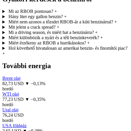
Mi az RBOB pontosan?
+
Hány liter egy gallon benzin?
+
Miért nem azonos a tőzsdei RBOB-ár a kúti benzinárral?
+
Mit jelent a crack spread?
+
Mi a driving season, és miért hat a benzinárra?
+
Miért különbözik a nyári és a téli benzinkeverék?
+
Miért érzékeny az RBOB a hurrikánokra?
+
Hol követhető hivatalosan az amerikai benzin- és finomítói piac?
+
További energia
Brent olaj
82,73 USD
▼ −0,13%
hordó
WTI olaj
77,23 USD
▼ −0,35%
hordó
Ural olaj
76,24 USD
hordó
USA földgáz
2,65 USD
▼ −0,38%