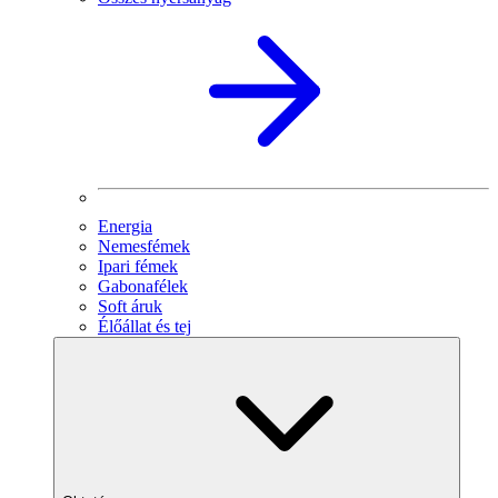
Energia
Nemesfémek
Ipari fémek
Gabonafélek
Soft áruk
Élőállat és tej