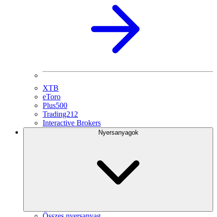
XTB
eToro
Plus500
Trading212
Interactive Brokers
Nyersanyagok
Összes nyersanyag