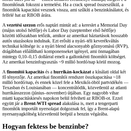
finomítónak fokozni a termelést. Ha a crack spread összeszűkül, a
finomítók kapacitást vesznek vissza, ami szűkíti a benzinkínálatot, és
felfelé hat az RBOB árára.
A
vezetési szezon
erős naptári mintát ad: a kereslet a Memorial Day
(május utolsó hétfője) és Labor Day (szeptember első hétfője)
közötti időszakban tetőzik, amikor az amerikai háztartások hosszabb
autós utazásokra indulnak. Ezt erősíti a nyári–téli keverékváltás
technikai költsége is: a nyári blend alacsonyabb gőznyomású (RVP),
drágábban előállítható komponenseket igényel, ami önmagában
mintegy 0,10–0,15 dollárral emeli a gallonkénti finomítói költséget.
Az amerikai benzinfogyasztás ~9 millió hordó/nap körül mozog.
A
finomítói kapacitás
és a
hurrikán-kockázat
a kínálati oldal két
fő tényezője. Az amerikai finomítói rendszer összkapacitása ~18
millió hordó/nap, és ennek közel fele a Mexikói-öböl partvidékén —
Texasban és Louisianában — koncentrálódik, közvetlenül az atlanti
hurrikánszezon (június–november) útjában. Egy nagyobb vihar
miatti kapacitáskiesés napokon belül felviheti az RBOB-ot. Ezzel
együtt jár a
Brent-WTI spread
alakulása is, mert a tengerparti
finomítók importált nyersolajat dolgoznak fel, így a Brent-alapú
nyersanyagköltség közvetlenül beépül a benzin végárába.
Hogyan fektess be benzinbe?