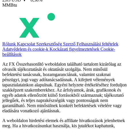
MMBtu
Rólunk
Kapcsolat
Szerkesztőség
Szerző
Felhasználási feltételek
Adatvédelem és cookie-k
Kockázati figyelmeztetések
Cookie-
beállítások
Az FX Összehasonlító weboldalon található tartalom kizárólag az
olvasók tájékoztatását és oktatását szolgálja. Nem minősül
befektetési tanácsnak, hozamgaranciának, valamint szakmai
pénzügyi, jogi vagy adótanácsadásnak. A kifejtett vélemények
tapasztalatainkon alapulnak. Egyéni helyzete értékeléséhez forduljon
szakképzett szakemberekhez. Az árfolyamok, árak, grafikonok és
egyéb adatok ellenőrzött külső forrásokból származnak; tájékoztató
jellegűek, és teljes naprakészségük vagy pontosságuk nem
garantálható. Nem minősülnek konkrét befektetések vételére vagy
eladására vonatkozó ajánlásnak.
A weboldalon hirdetési elemek és affiliate hivatkozások jelenhetnek
meg. Ha a hivatkozásunkat használja, kis jutalékot kaphatunk,