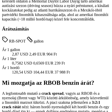
keresleti oldalon a Memorial Daytől Labor Dayig tartó amerikai
autózási szezon (driving season) húzza a nyári prémiumot, a kínálati
kockázatokat pedig az atlanti hurrikánszezon és a Mexikói-öböl
partvidéki finomítók kihasználtsága adja, ahol az amerikai finomítói
kapacitás (~18 millió hordó/nap) közel fele koncentrálódik.
Árátszámítás
RB-SPOT
gallon
Ár 1 gallon
2,87 USD
2,49 EUR
904 Ft
Ár 1 liter
0,7582 USD
0,6569 EUR
239 Ft
Ár 1 hordó
120,54 USD
104,44 EUR
37 988 Ft
Mi mozgatja az RBOB benzin árát?
A legfontosabb mutató a
crack spread
, vagyis az RBOB és a
nyersolaj (Brent vagy WTI) közötti árkülönbség, amely közvetlenül
a finomítói marzsot tükrözi. A piaci szakma jellemzően a
3:2:1
crack rátát
nézi: három hordó nyersolajból két hordó benzin és egy
hordó dízel jön ki — ennek dolláros eredménye mutatja, megéri-e a