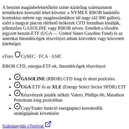
A benzint magánbefektetőként szinte kizárólag származtatott
termékeken keresztül lehet követni: a NYMEX RBOB határidős
kontraktus mérete egy magánszámlához túl nagy (42 000 gallon),
ezért a magyar piacon elérhető brókerek CFD formában kínálják,
jellemzően GASOLINE vagy RBOB néven. Emellett a tőzsdén
jegyzett benzin-ETF (UGA — United States Gasoline Fund) és az
amerikai finomítócégek részvényei adnak közvetlen vagy közvetett
kitettséget.
eToro
CySEC · FCA · ASIC
RBOB CFD, energia-ETF-ek, finomítócégek részvényei
GASOLINE
(RBOB) CFD long és short pozícióra
UGA
ETF és az
XLE
(Energy Select Sector SPDR) ETF
Részvények jutalék nélkül: Valero, Phillips 66, Marathon
Petroleum long pozícióban
CopyTrader funkció energiapiaci kereskedők
stratégiájának követésére
Számlanyitás eToróval