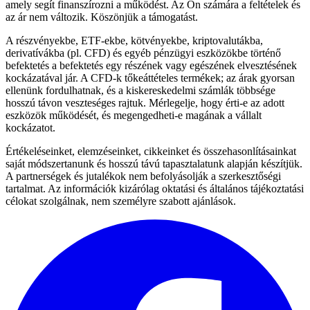
amely segít finanszírozni a működést. Az Ön számára a feltételek és
az ár nem változik. Köszönjük a támogatást.
A részvényekbe, ETF-ekbe, kötvényekbe, kriptovalutákba,
derivatívákba (pl. CFD) és egyéb pénzügyi eszközökbe történő
befektetés a befektetés egy részének vagy egészének elvesztésének
kockázatával jár. A CFD-k tőkeáttételes termékek; az árak gyorsan
ellenünk fordulhatnak, és a kiskereskedelmi számlák többsége
hosszú távon veszteséges rajtuk. Mérlegelje, hogy érti-e az adott
eszközök működését, és megengedheti-e magának a vállalt
kockázatot.
Értékeléseinket, elemzéseinket, cikkeinket és összehasonlításainkat
saját módszertanunk és hosszú távú tapasztalatunk alapján készítjük.
A partnerségek és jutalékok nem befolyásolják a szerkesztőségi
tartalmat. Az információk kizárólag oktatási és általános tájékoztatási
célokat szolgálnak, nem személyre szabott ajánlások.