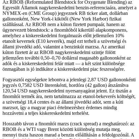
Az RBOB (Reformulated Blendstock for Oxygenate Blending) az
Egyesült Államok nagykereskedelmi benzin-referenciaára, amelyet a
NYMEX-en (CME Group) jegyeznek RB ticker alatt, dollárban
gallononként, New York-i kikötői (New York Harbor) fizikai
szállítással. Az RBOB nem a kúton fizetett pumpaár, hanem az
úgynevezett blendstock: a finomítóból kikerülő alapkomponens,
amelyhez a kiskereskedelmi forgalmazás előtt jellemzően 10%
etanolt kevernek (E10 keverék), majd ezt terheli a szövetségi és
állami jövedéki adó, valamint a benzinkút marzsa. Az amerikai
kúton fizetett ár az RBOB nagykereskedelmi szintje fölött
jellemzően további 0,50–0,70 dollárral magasabb gallononként az
adók és a kiskereskedelmi felár miatt — a két szint különbsége
önmagában is jó indikátor a kiskereskedelmi piac feszességére.
Fogyasztói egységekre lebontva a jelenlegi 2,87 USD gallononkénti
jegyzés 0,7582 USD literenkénti, hordóra (42 gallon) átszámítva
120,54 USD nagykereskedelmi nyersanyagárat jelent. Ez tisztán a
finomítói termék ára, nem tartalmazza az etanol-bekeverés költségét,
a szövetségi 18,4 centes és az állami jövedéki adót, sem a kúti
marzsot, így a magyar piaci értelmezéshez érdemes mindig
hozzávetni a teljes kiskereskedelmi terhelést.
Hosszabb távon a finomítói marzs (crack spread) a meghatározó: az
RBOB és a WTI vagy Brent közötti különbség mutatja meg,
mennyi tiszta haszon marad a benzin előállításán a feldolgozónál. A