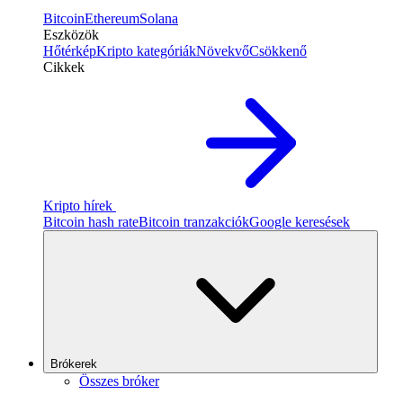
Bitcoin
Ethereum
Solana
Eszközök
Hőtérkép
Kripto kategóriák
Növekvő
Csökkenő
Cikkek
Kripto hírek
Bitcoin hash rate
Bitcoin tranzakciók
Google keresések
Brókerek
Összes bróker