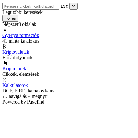
ESC
✕
Legutóbbi keresések
Törlés
Népszerű oldalak
▲
Gyertya formációk
41 minta katalógus
₿
Kriptovaluták
Élő árfolyamok
📰
Kripto hírek
Cikkek, elemzések
∑
Kalkulátorok
DCF, FIRE, kamatos kamat…
navigálás
megnyit
↑
↓
⏎
Powered by Pagefind