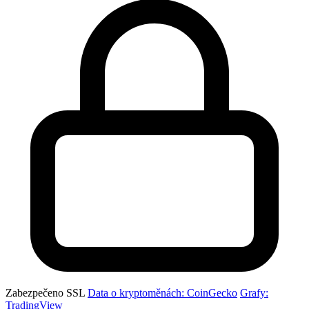
Zabezpečeno SSL
Data o kryptoměnách: CoinGecko
Grafy:
TradingView