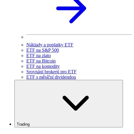
Náklady a poplatky ETF
ETF na S&P 500
ETF na zlato
ETF na Bitcoin
ETF na komodity
Srovnání brokerů pro ETF
ETF s měsíční dividendou
Trading