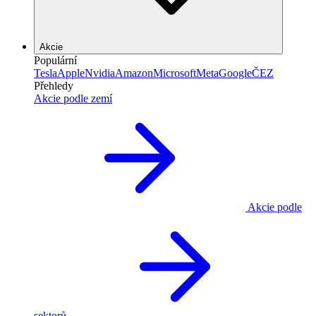
Akcie
Populární
Tesla
Apple
Nvidia
Amazon
Microsoft
Meta
Google
ČEZ
Přehledy
Akcie podle zemí
Akcie podle
sektorů