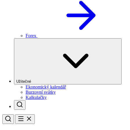
Forex
Užitečné
Ekonomický kalendář
Burzovní svátky
Kalkulačky