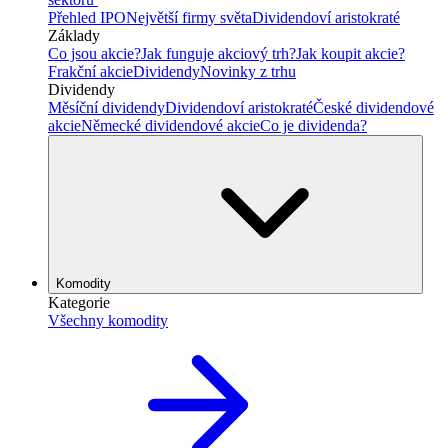
Přehled IPO
Největší firmy světa
Dividendoví aristokraté
Základy
Co jsou akcie?
Jak funguje akciový trh?
Jak koupit akcie?
Frakční akcie
Dividendy
Novinky z trhu
Dividendy
Měsíční dividendy
Dividendoví aristokraté
České dividendové
akcie
Německé dividendové akcie
Co je dividenda?
Komodity
Kategorie
Všechny komodity