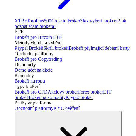
XTB
eToro
Plus500
Co je to broker?
Jak vybrat brokera?
Jak
poznat scam brokera?
ETF
Brokeři pro Bitcoin ETF
Metody vkladu a výběru
Paypal Brokeři
Skrill brokeři
Brokeři přijímající debetní karty
Obchodní platformy
Brokeři pro Copytrading
Demo účty
Demo účet na akcie
Komodity
Brokeři na ropu
Typy brokerů
Brokeři pro CFD
Akciový broker
Forex broker
ETF
broker
Broker na komodity
Krypto broker
Platby & platformy
Obchodní platformy
KYC ověření