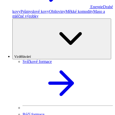
Energie
Drahé
kovy
Průmyslové kovy
Obiloviny
Měkké komodity
Maso a
mléčné výrobky
Vzdělávání
Svíčkové formace
Býčí formace