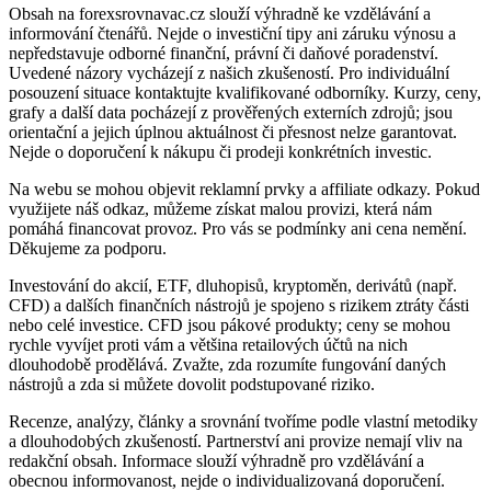
Obsah na forexsrovnavac.cz slouží výhradně ke vzdělávání a
informování čtenářů. Nejde o investiční tipy ani záruku výnosu a
nepředstavuje odborné finanční, právní či daňové poradenství.
Uvedené názory vycházejí z našich zkušeností. Pro individuální
posouzení situace kontaktujte kvalifikované odborníky. Kurzy, ceny,
grafy a další data pocházejí z prověřených externích zdrojů; jsou
orientační a jejich úplnou aktuálnost či přesnost nelze garantovat.
Nejde o doporučení k nákupu či prodeji konkrétních investic.
Na webu se mohou objevit reklamní prvky a affiliate odkazy. Pokud
využijete náš odkaz, můžeme získat malou provizi, která nám
pomáhá financovat provoz. Pro vás se podmínky ani cena nemění.
Děkujeme za podporu.
Investování do akcií, ETF, dluhopisů, kryptoměn, derivátů (např.
CFD) a dalších finančních nástrojů je spojeno s rizikem ztráty části
nebo celé investice. CFD jsou pákové produkty; ceny se mohou
rychle vyvíjet proti vám a většina retailových účtů na nich
dlouhodobě prodělává. Zvažte, zda rozumíte fungování daných
nástrojů a zda si můžete dovolit podstupované riziko.
Recenze, analýzy, články a srovnání tvoříme podle vlastní metodiky
a dlouhodobých zkušeností. Partnerství ani provize nemají vliv na
redakční obsah. Informace slouží výhradně pro vzdělávání a
obecnou informovanost, nejde o individualizovaná doporučení.