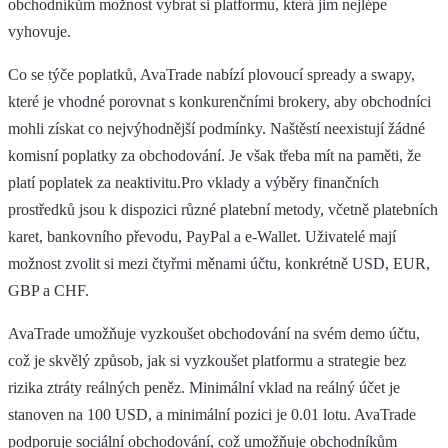
obchodníkům možnost vybrat si platformu, která jim nejlépe
vyhovuje.
Co se týče poplatků, AvaTrade nabízí plovoucí spready a swapy,
které je vhodné porovnat s konkurenčními brokery, aby obchodníci
mohli získat co nejvýhodnější podmínky. Naštěstí neexistují žádné
komisní poplatky za obchodování. Je však třeba mít na paměti, že
platí poplatek za neaktivitu.Pro vklady a výběry finančních
prostředků jsou k dispozici různé platební metody, včetně platebních
karet, bankovního převodu, PayPal a e-Wallet. Uživatelé mají
možnost zvolit si mezi čtyřmi měnami účtu, konkrétně USD, EUR,
GBP a CHF.
AvaTrade umožňuje vyzkoušet obchodování na svém demo účtu,
což je skvělý způsob, jak si vyzkoušet platformu a strategie bez
rizika ztráty reálných peněz. Minimální vklad na reálný účet je
stanoven na 100 USD, a minimální pozici je 0.01 lotu. AvaTrade
podporuje sociální obchodování, což umožňuje obchodníkům