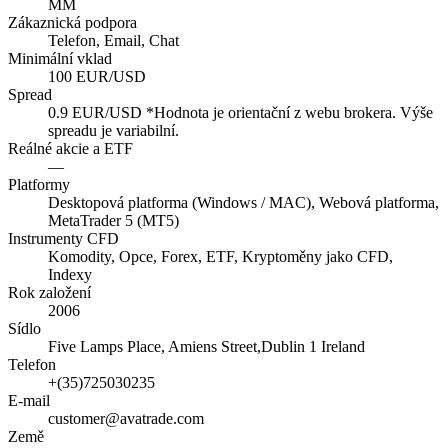
MM
Zákaznická podpora
Telefon, Email, Chat
Minimální vklad
100 EUR/USD
Spread
0.9 EUR/USD *Hodnota je orientační z webu brokera. Výše
spreadu je variabilní.
Reálné akcie a ETF
—
Platformy
Desktopová platforma (Windows / MAC), Webová platforma,
MetaTrader 5 (MT5)
Instrumenty CFD
Komodity, Opce, Forex, ETF, Kryptoměny jako CFD,
Indexy
Rok založení
2006
Sídlo
Five Lamps Place, Amiens Street,Dublin 1 Ireland
Telefon
+(35)725030235
E-mail
customer@avatrade.com
Země