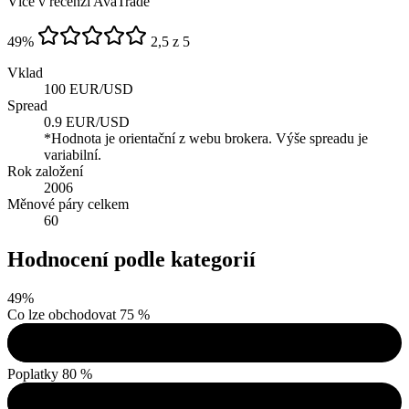
Více v recenzi AvaTrade
49
%
2,5 z 5
Vklad
100 EUR/USD
Spread
0.9 EUR/USD
*Hodnota je orientační z webu brokera. Výše spreadu je
variabilní.
Rok založení
2006
Měnové páry celkem
60
Hodnocení podle kategorií
49
%
Co lze obchodovat
75 %
Poplatky
80 %