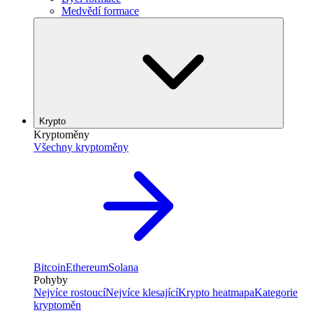
Medvědí formace
Krypto
Kryptoměny
Všechny kryptoměny
Bitcoin
Ethereum
Solana
Pohyby
Nejvíce rostoucí
Nejvíce klesající
Krypto heatmapa
Kategorie
kryptoměn