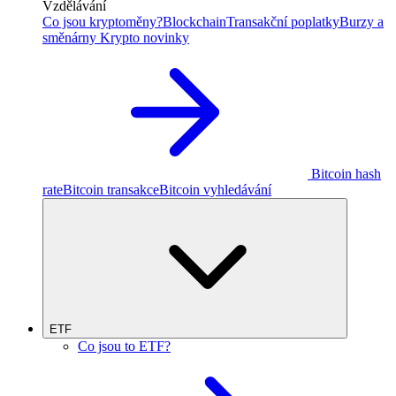
Vzdělávání
Co jsou kryptoměny?
Blockchain
Transakční poplatky
Burzy a
směnárny
Krypto novinky
Bitcoin hash
rate
Bitcoin transakce
Bitcoin vyhledávání
ETF
Co jsou to ETF?