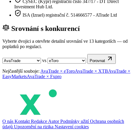
CySEC (Kypr) registrační číslo 347/17 - DT Direct
Investment Hub Ltd.
ISA (Izrael) registrační č. 514666577 - ATrade Ltd
Srovnání s konkurencí
Vyberte dvojici a otevřete detailní srovnání ve 13 kategoriích — od
poplatků po regulaci.
vs
Porovnat
Nejčastější souboje:
AvaTrade × eToro
AvaTrade × XTB
AvaTrade ×
EasyMarkets
AvaTrade × Fxpro
O nás
Kontakt
Redakce
Autor
Podmínky užití
Ochrana osobních
údajů
Upozornění na rizika
Nastavení cookies