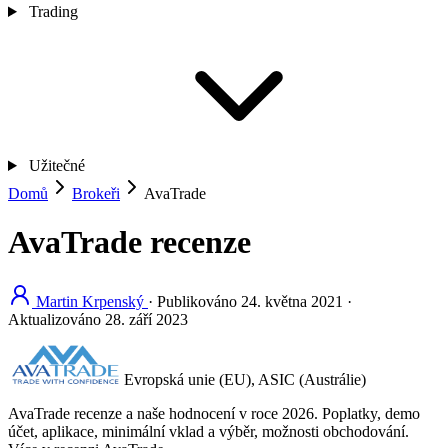
Trading
Užitečné
Domů
Brokeři
AvaTrade
AvaTrade recenze
Martin Krpenský
·
Publikováno
24. května 2021
·
Aktualizováno
28. září 2023
Evropská unie (EU), ASIC (Austrálie)
AvaTrade recenze a naše hodnocení v roce 2026. Poplatky, demo
účet, aplikace, minimální vklad a výběr, možnosti obchodování.