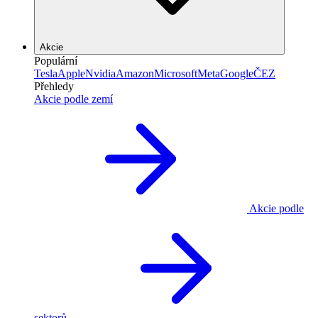
Akcie
Populární
Tesla
Apple
Nvidia
Amazon
Microsoft
Meta
Google
ČEZ
Přehledy
Akcie podle zemí
Akcie podle
sektorů