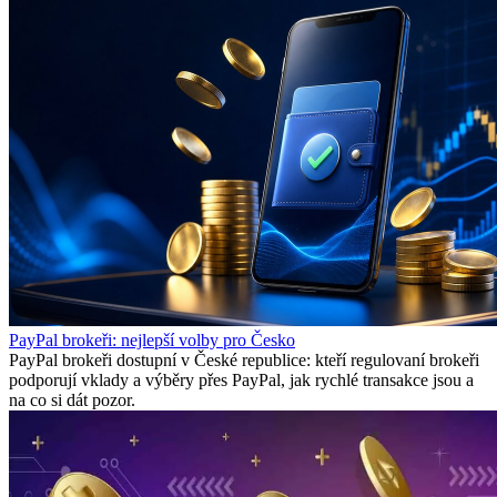
PayPal brokeři: nejlepší volby pro Česko
PayPal brokeři dostupní v České republice: kteří regulovaní brokeři
podporují vklady a výběry přes PayPal, jak rychlé transakce jsou a
na co si dát pozor.