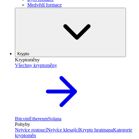
Medvědí formace
Krypto
Kryptoměny
Všechny kryptoměny
Bitcoin
Ethereum
Solana
Pohyby
Nejvíce rostoucí
Nejvíce klesající
Krypto heatmapa
Kategorie
kryptoměn