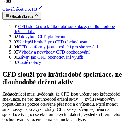
5 000+
Otevřít účet u XTB
Obsah článku
01
CFD slouží pro krátkodobé spekulace, ne dlouhodobé
držení aktiv
02
Jak vybrat CFD platformu
03
Nejlepší brokeři pro CFD obchodování
04
CFD platformy jsou vhodné i pro shortování
05
Výhody a nevýhody CFD obchodování
06
Závěr: jak CFD obchodování využít
07
Časté dotazy
CFD slouží pro krátkodobé spekulace, ne
dlouhodobé držení aktiv
Začátečník si musí uvědomit, že CFD jsou určeny pro krátkodobé
spekulace, ne pro dlouhodobé držení aktiv — kvůli swapovým
poplatkům za pozice otevřené přes noc a o víkendu, které mohou
snížit zisky nebo zvýšit ztráty. CFD se využívají zejména na
spekulace týkající se ekonomických událostí, výsledků firem nebo
obchodování založeného na technické analýze.