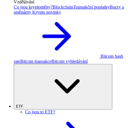
Vzdělávání
Co jsou kryptoměny?
Blockchain
Transakční poplatky
Burzy a
směnárny
Krypto novinky
Bitcoin hash
rate
Bitcoin transakce
Bitcoin vyhledávání
ETF
Co jsou to ETF?