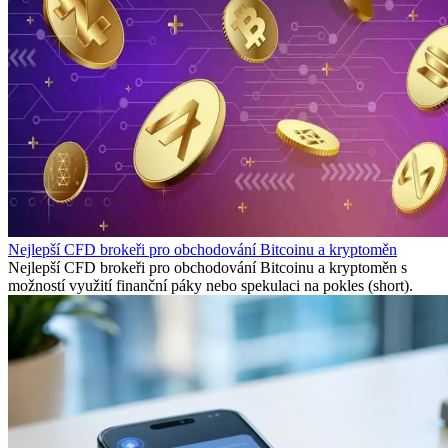
Nejlepší CFD brokeři pro obchodování Bitcoinu a kryptoměn
Nejlepší CFD brokeři pro obchodování Bitcoinu a kryptoměn s
možností využití finanční páky nebo spekulaci na pokles (short).