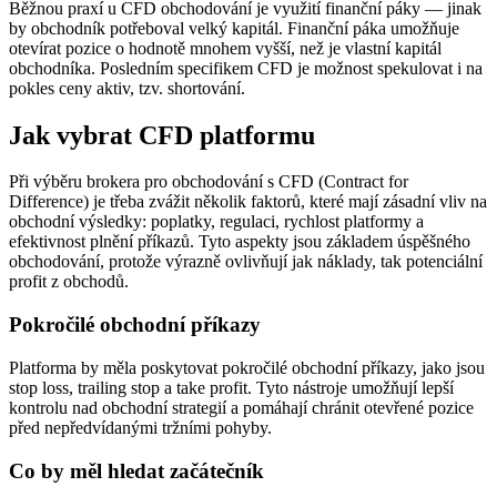
Běžnou praxí u CFD obchodování je využití finanční páky — jinak
by obchodník potřeboval velký kapitál. Finanční páka umožňuje
otevírat pozice o hodnotě mnohem vyšší, než je vlastní kapitál
obchodníka. Posledním specifikem CFD je možnost spekulovat i na
pokles ceny aktiv, tzv. shortování.
Jak vybrat CFD platformu
Při výběru brokera pro obchodování s CFD (Contract for
Difference) je třeba zvážit několik faktorů, které mají zásadní vliv na
obchodní výsledky: poplatky, regulaci, rychlost platformy a
efektivnost plnění příkazů. Tyto aspekty jsou základem úspěšného
obchodování, protože výrazně ovlivňují jak náklady, tak potenciální
profit z obchodů.
Pokročilé obchodní příkazy
Platforma by měla poskytovat pokročilé obchodní příkazy, jako jsou
stop loss, trailing stop a take profit. Tyto nástroje umožňují lepší
kontrolu nad obchodní strategií a pomáhají chránit otevřené pozice
před nepředvídanými tržními pohyby.
Co by měl hledat začátečník