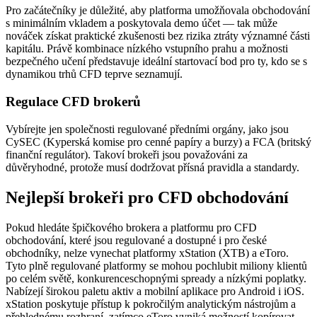
Pro začátečníky je důležité, aby platforma umožňovala obchodování
s minimálním vkladem a poskytovala demo účet — tak může
nováček získat praktické zkušenosti bez rizika ztráty významné části
kapitálu. Právě kombinace nízkého vstupního prahu a možnosti
bezpečného učení představuje ideální startovací bod pro ty, kdo se s
dynamikou trhů CFD teprve seznamují.
Regulace CFD brokerů
Vybírejte jen společnosti regulované předními orgány, jako jsou
CySEC (Kyperská komise pro cenné papíry a burzy) a FCA (britský
finanční regulátor). Takoví brokeři jsou považováni za
důvěryhodné, protože musí dodržovat přísná pravidla a standardy.
Nejlepší brokeři pro CFD obchodování
Pokud hledáte špičkového brokera a platformu pro CFD
obchodování, které jsou regulované a dostupné i pro české
obchodníky, nelze vynechat platformy xStation (XTB) a eToro.
Tyto plně regulované platformy se mohou pochlubit miliony klientů
po celém světě, konkurenceschopnými spready a nízkými poplatky.
Nabízejí širokou paletu aktiv a mobilní aplikace pro Android i iOS.
xStation poskytuje přístup k pokročilým analytickým nástrojům a
přehlednému rozhraní, zatímco eToro vyniká možností kopírovat