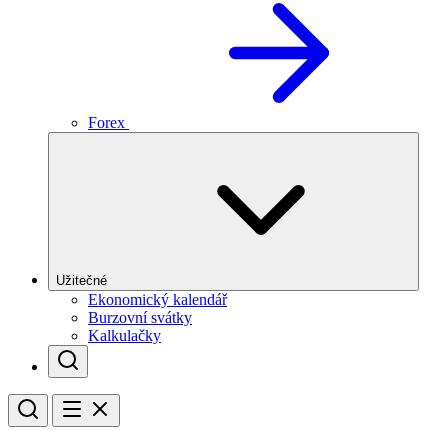
Forex
Užitečné
Ekonomický kalendář
Burzovní svátky
Kalkulačky