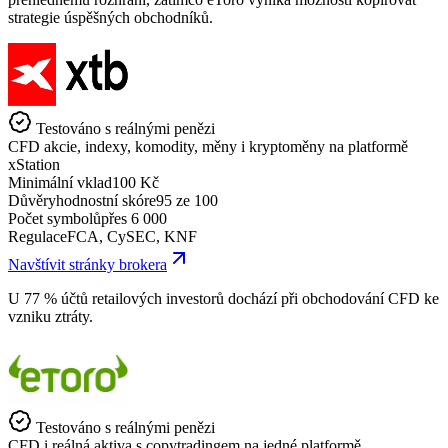
strategie úspěšných obchodníků.
Testováno s reálnými penězi
CFD akcie, indexy, komodity, měny i kryptoměny na platformě
xStation
Minimální vklad
100 Kč
Důvěryhodnostní skóre
95 ze 100
Počet symbolů
přes 6 000
Regulace
FCA, CySEC, KNF
Navštívit stránky brokera
U 77 % účtů retailových investorů dochází při obchodování CFD ke
vzniku ztráty.
Testováno s reálnými penězi
CFD i reálná aktiva s copytradingem na jedné platformě