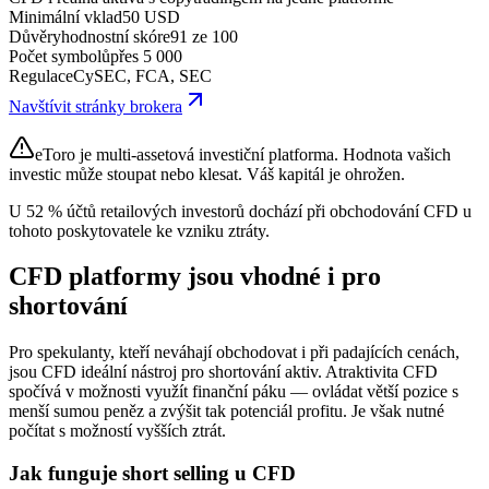
Minimální vklad
50 USD
Důvěryhodnostní skóre
91 ze 100
Počet symbolů
přes 5 000
Regulace
CySEC, FCA, SEC
Navštívit stránky brokera
eToro je multi-assetová investiční platforma. Hodnota vašich
investic může stoupat nebo klesat. Váš kapitál je ohrožen.
U 52 % účtů retailových investorů dochází při obchodování CFD u
tohoto poskytovatele ke vzniku ztráty.
CFD platformy jsou vhodné i pro
shortování
Pro spekulanty, kteří neváhají obchodovat i při padajících cenách,
jsou CFD ideální nástroj pro shortování aktiv. Atraktivita CFD
spočívá v možnosti využít finanční páku — ovládat větší pozice s
menší sumou peněz a zvýšit tak potenciál profitu. Je však nutné
počítat s možností vyšších ztrát.
Jak funguje short selling u CFD