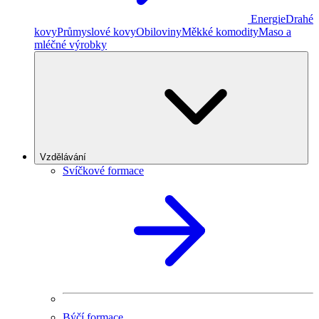
Energie
Drahé
kovy
Průmyslové kovy
Obiloviny
Měkké komodity
Maso a
mléčné výrobky
Vzdělávání
Svíčkové formace
Býčí formace