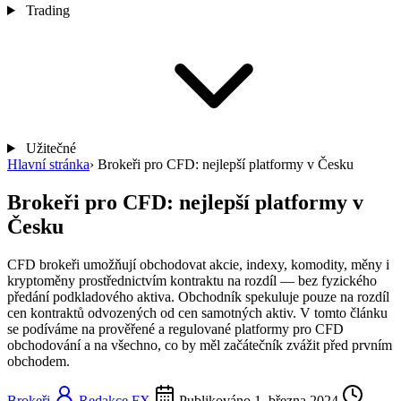
Trading
Užitečné
Hlavní stránka
›
Brokeři pro CFD: nejlepší platformy v Česku
Brokeři pro CFD: nejlepší platformy v
Česku
CFD brokeři umožňují obchodovat akcie, indexy, komodity, měny i
kryptoměny prostřednictvím kontraktu na rozdíl — bez fyzického
předání podkladového aktiva. Obchodník spekuluje pouze na rozdíl
cen kontraktů odvozených od cen samotných aktiv. V tomto článku
se podíváme na prověřené a regulované platformy pro CFD
obchodování a na všechno, co by měl začátečník zvážit před prvním
obchodem.
Brokeři
Redakce FX
Publikováno 1. března 2024