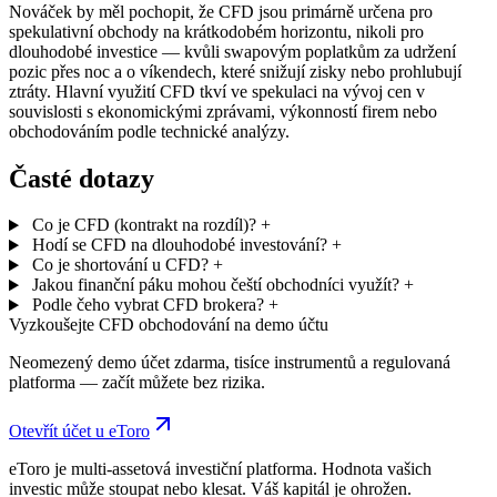
Nováček by měl pochopit, že CFD jsou primárně určena pro
spekulativní obchody na krátkodobém horizontu, nikoli pro
dlouhodobé investice — kvůli swapovým poplatkům za udržení
pozic přes noc a o víkendech, které snižují zisky nebo prohlubují
ztráty. Hlavní využití CFD tkví ve spekulaci na vývoj cen v
souvislosti s ekonomickými zprávami, výkonností firem nebo
obchodováním podle technické analýzy.
Časté dotazy
Co je CFD (kontrakt na rozdíl)?
+
Hodí se CFD na dlouhodobé investování?
+
Co je shortování u CFD?
+
Jakou finanční páku mohou čeští obchodníci využít?
+
Podle čeho vybrat CFD brokera?
+
Vyzkoušejte CFD obchodování na demo účtu
Neomezený demo účet zdarma, tisíce instrumentů a regulovaná
platforma — začít můžete bez rizika.
Otevřít účet u eToro
eToro je multi-assetová investiční platforma. Hodnota vašich
investic může stoupat nebo klesat. Váš kapitál je ohrožen.