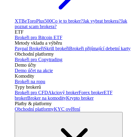
XTB
eToro
Plus500
Co je to broker?
Jak vybrat brokera?
Jak
poznat scam brokera?
ETF
Brokeři pro Bitcoin ETF
Metody vkladu a výběru
Paypal Brokeři
Skrill brokeři
Brokeři přijímající debetní karty
Obchodní platformy
Brokeři pro Copytrading
Demo účty
Demo účet na akcie
Komodity
Brokeři na ropu
Typy brokerů
Brokeři pro CFD
Akciový broker
Forex broker
ETF
broker
Broker na komodity
Krypto broker
Platby & platformy
Obchodní platformy
KYC ověření