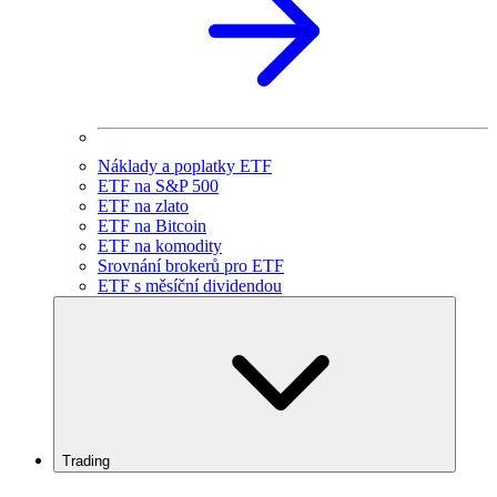
Náklady a poplatky ETF
ETF na S&P 500
ETF na zlato
ETF na Bitcoin
ETF na komodity
Srovnání brokerů pro ETF
ETF s měsíční dividendou
Trading