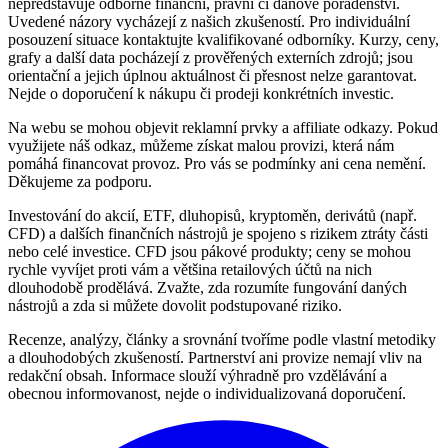
nepředstavuje odborné finanční, právní či daňové poradenství.
Uvedené názory vycházejí z našich zkušeností. Pro individuální
posouzení situace kontaktujte kvalifikované odborníky. Kurzy, ceny,
grafy a další data pocházejí z prověřených externích zdrojů; jsou
orientační a jejich úplnou aktuálnost či přesnost nelze garantovat.
Nejde o doporučení k nákupu či prodeji konkrétních investic.
Na webu se mohou objevit reklamní prvky a affiliate odkazy. Pokud
využijete náš odkaz, můžeme získat malou provizi, která nám
pomáhá financovat provoz. Pro vás se podmínky ani cena nemění.
Děkujeme za podporu.
Investování do akcií, ETF, dluhopisů, kryptoměn, derivátů (např.
CFD) a dalších finančních nástrojů je spojeno s rizikem ztráty části
nebo celé investice. CFD jsou pákové produkty; ceny se mohou
rychle vyvíjet proti vám a většina retailových účtů na nich
dlouhodobě prodělává. Zvažte, zda rozumíte fungování daných
nástrojů a zda si můžete dovolit podstupované riziko.
Recenze, analýzy, články a srovnání tvoříme podle vlastní metodiky
a dlouhodobých zkušeností. Partnerství ani provize nemají vliv na
redakční obsah. Informace slouží výhradně pro vzdělávání a
obecnou informovanost, nejde o individualizovaná doporučení.