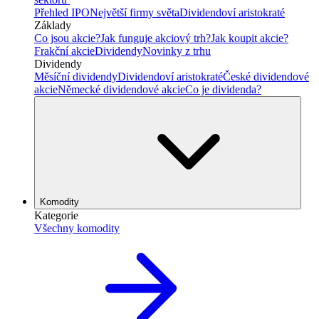
Přehled IPO
Největší firmy světa
Dividendoví aristokraté
Základy
Co jsou akcie?
Jak funguje akciový trh?
Jak koupit akcie?
Frakční akcie
Dividendy
Novinky z trhu
Dividendy
Měsíční dividendy
Dividendoví aristokraté
České dividendové
akcie
Německé dividendové akcie
Co je dividenda?
Komodity
Kategorie
Všechny komodity