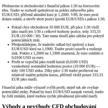
Představme si obchodování s finanční pákou 1:30 na forexovém
trhu. Trader se rozhodl spekulovat na pokles měnového páru
EUR/USD, přičemž aktuální kurz je 1,2000. Věří, že euro proti
dolaru oslabí, a otevře short pozici (prodá EUR/USD) s pákou 1:30.
Pokud chce obchodovat 10 000 EUR, při páce 1:30 vloží
jako marži jen 1/30 z celkové hodnoty pozice, tedy 333,33
EUR (10 000 / 30). Tato suma slouží jako záloha pro pokrytí
potenciálních ztrát.
Předpokládejme, že traderův odhad byl správný a kurz
EUR/USD klesl na 1,1900. Trader pozici uzavře a realizuje
zisk. Pokles z 1,2000 na 1,1900 znamená, že euro oslabilo o
0,0100 USD za euro.
Profit se vypočítá jako rozdíl kurzů (0,0100 USD)
vynásobený nominální hodnotou pozice (10 000 EUR) —
tedy 100 USD zisku. Díky páce 1:30 trader profitoval na
relativně malém pohybu kurzu, přičemž vložil pouze 333,33
EUR jako marži.
Finanční páka může výrazně zvýšit profit, stejně tak ale zvyšuje
potenciální ztráty. Pokud by kurz EUR/USD naopak vzrostl, trader
by čelil ztrátám, které mohou rychle přesáhnout původní marži.
Výhody a nevýhody CFD obchodování