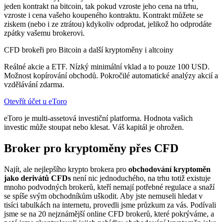
jeden kontrakt na bitcoin, tak pokud vzroste jeho cena na trhu,
vzroste i cena vašeho koupeného kontraktu. Kontrakt můžete se
ziskem (nebo i ze ztrátou) kdykoliv odprodat, jelikož ho odprodáte
zpátky vašemu brokerovi.
CFD brokeři pro Bitcoin a další kryptoměny i altcoiny
Reálné akcie a ETF. Nízký minimální vklad a to pouze 100 USD.
Možnost kopírování obchodů. Pokročilé automatické analýzy akcií a
vzdělávání zdarma.
Otevřít účet u eToro
eToro je multi-assetová investiční platforma. Hodnota vašich
investic může stoupat nebo klesat. Váš kapitál je ohrožen.
Broker pro kryptoměny přes CFD
Najít, ale nejlepšího krypto brokera pro
obchodování kryptoměn
jako derivátů CFDs
není nic jednoduchého, na trhu totiž existuje
mnoho podvodných brokerů, kteří nemají potřebné regulace a snaží
se spíše svým obchodníkům uškodit. Aby jste nemuseli hledat v
tisíci tabulkách na internetu, provedli jsme průzkum za vás. Podívali
jsme se na 20 nejznámější online CFD brokerů, které pokrýváme, a