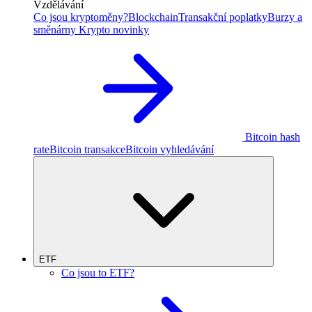
Vzdělávání
Co jsou kryptoměny?
Blockchain
Transakční poplatky
Burzy a
směnárny
Krypto novinky
Bitcoin hash
rate
Bitcoin transakce
Bitcoin vyhledávání
ETF
Co jsou to ETF?