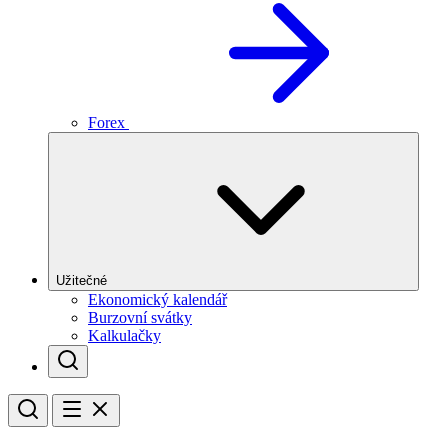
Forex
Užitečné
Ekonomický kalendář
Burzovní svátky
Kalkulačky