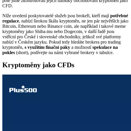
poté jsme zkontrolovali jejich nabídky obchodování kryptoměn jako
CFD.
Níže uvedení poskytovatelé služeb jsou brokeři, kteří mají
potřebné
regulace
, nabízí širokou škálu kryptoměn, ne jen pár největších jako
Bitcoin, Ethereum nebo Binance coin, ale například i takové meme
kryptoměny jako Shiba-inu nebo Dogecoin, v další řadě jsou
vstřícní pro České i slovenské obchodníky, jelikož své platformy
nabízí v Českém jazyku. Pokud tedy hledáte brokera pro trading
kryptoměn,
s využitím finační páky
a možností
spekulace na
pokles
(short), podívejte na námi vybrané brokery v tabulce.
Kryptoměny jako CFDs