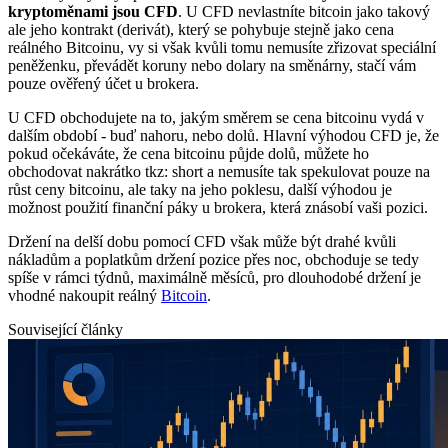
kryptoměnami jsou CFD
. U CFD nevlastníte bitcoin jako takový
ale jeho kontrakt (derivát), který se pohybuje stejně jako cena
reálného Bitcoinu, vy si však kvůli tomu nemusíte zřizovat speciální
peněženku, převádět koruny nebo dolary na směnárny, stačí vám
pouze ověřený účet u brokera.
U CFD obchodujete na to, jakým směrem se cena bitcoinu vydá v
dalším období - buď nahoru, nebo dolů. Hlavní výhodou CFD je, že
pokud očekáváte, že cena bitcoinu půjde dolů, můžete ho
obchodovat nakrátko tkz: short a nemusíte tak spekulovat pouze na
růst ceny bitcoinu, ale taky na jeho poklesu, další výhodou je
možnost použití finanční páky u brokera, která znásobí vaši pozici.
Držení na delší dobu pomocí CFD však může být drahé kvůli
nákladům a poplatkům držení pozice přes noc, obchoduje se tedy
spíše v rámci týdnů, maximálně měsíců, pro dlouhodobé držení je
vhodné nakoupit reálný
Bitcoin
.
Související články