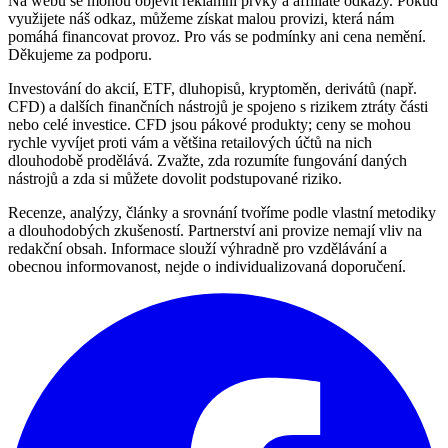
Na webu se mohou objevit reklamní prvky a affiliate odkazy. Pokud
využijete náš odkaz, můžeme získat malou provizi, která nám
pomáhá financovat provoz. Pro vás se podmínky ani cena nemění.
Děkujeme za podporu.
Investování do akcií, ETF, dluhopisů, kryptoměn, derivátů (např.
CFD) a dalších finančních nástrojů je spojeno s rizikem ztráty části
nebo celé investice. CFD jsou pákové produkty; ceny se mohou
rychle vyvíjet proti vám a většina retailových účtů na nich
dlouhodobě prodělává. Zvažte, zda rozumíte fungování daných
nástrojů a zda si můžete dovolit podstupované riziko.
Recenze, analýzy, články a srovnání tvoříme podle vlastní metodiky
a dlouhodobých zkušeností. Partnerství ani provize nemají vliv na
redakční obsah. Informace slouží výhradně pro vzdělávání a
obecnou informovanost, nejde o individualizovaná doporučení.