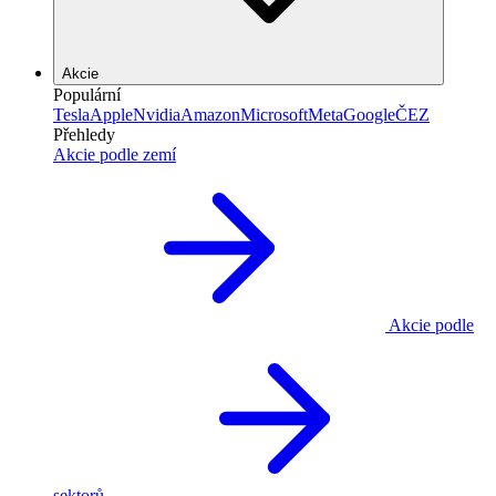
Akcie
Populární
Tesla
Apple
Nvidia
Amazon
Microsoft
Meta
Google
ČEZ
Přehledy
Akcie podle zemí
Akcie podle
sektorů