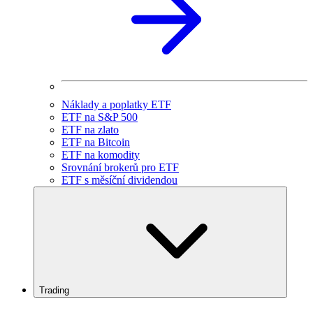
Náklady a poplatky ETF
ETF na S&P 500
ETF na zlato
ETF na Bitcoin
ETF na komodity
Srovnání brokerů pro ETF
ETF s měsíční dividendou
Trading