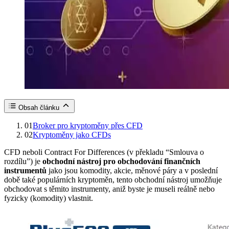
Obsah článku
01
Broker pro kryptoměny přes CFD
02
Kryptoměny jako CFDs
CFD neboli Contract For Differences (v překladu “Smlouva o
rozdílu”) je
obchodní nástroj pro obchodování finančních
instrumentů
jako jsou komodity, akcie, měnové páry a v poslední
době také populárních kryptoměn, tento obchodní nástroj umožňuje
obchodovat s těmito instrumenty, aniž byste je museli reálně nebo
fyzicky (komodity) vlastnit.