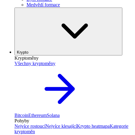
Medvědí formace
Krypto
Kryptoměny
Všechny kryptoměny
Bitcoin
Ethereum
Solana
Pohyby
Nejvíce rostoucí
Nejvíce klesající
Krypto heatmapa
Kategorie
kryptoměn