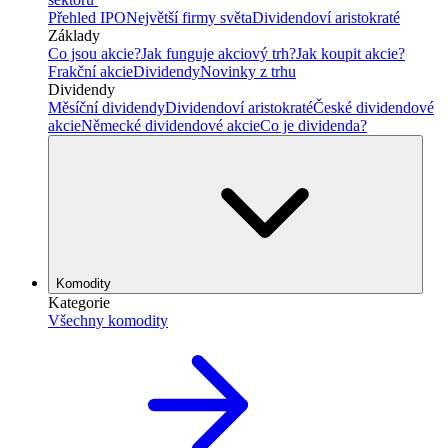
Přehled IPO
Největší firmy světa
Dividendoví aristokraté
Základy
Co jsou akcie?
Jak funguje akciový trh?
Jak koupit akcie?
Frakční akcie
Dividendy
Novinky z trhu
Dividendy
Měsíční dividendy
Dividendoví aristokraté
České dividendové
akcie
Německé dividendové akcie
Co je dividenda?
Komodity
Kategorie
Všechny komodity