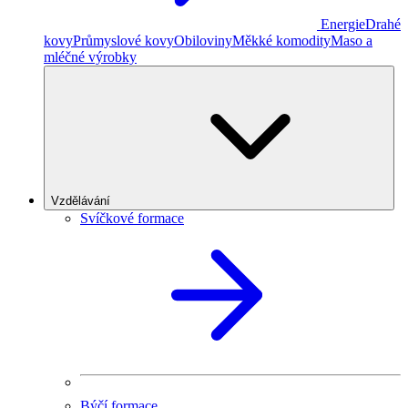
Energie
Drahé
kovy
Průmyslové kovy
Obiloviny
Měkké komodity
Maso a
mléčné výrobky
Vzdělávání
Svíčkové formace
Býčí formace