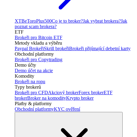
XTB
eToro
Plus500
Co je to broker?
Jak vybrat brokera?
Jak
poznat scam brokera?
ETF
Brokeři pro Bitcoin ETF
Metody vkladu a výběru
Paypal Brokeři
Skrill brokeři
Brokeři přijímající debetní karty
Obchodní platformy
Brokeři pro Copytrading
Demo účty
Demo účet na akcie
Komodity
Brokeři na ropu
Typy brokerů
Brokeři pro CFD
Akciový broker
Forex broker
ETF
broker
Broker na komodity
Krypto broker
Platby & platformy
Obchodní platformy
KYC ověření