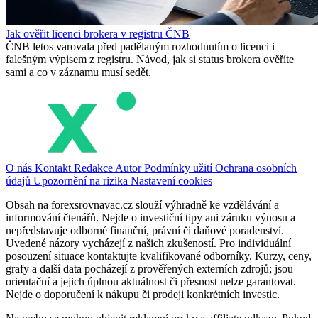
Jak ověřit licenci brokera v registru ČNB
ČNB letos varovala před padělaným rozhodnutím o licenci i
falešným výpisem z registru. Návod, jak si status brokera ověříte
sami a co v záznamu musí sedět.
O nás
Kontakt
Redakce
Autor
Podmínky užití
Ochrana osobních
údajů
Upozornění na rizika
Nastavení cookies
Obsah na forexsrovnavac.cz slouží výhradně ke vzdělávání a
informování čtenářů. Nejde o investiční tipy ani záruku výnosu a
nepředstavuje odborné finanční, právní či daňové poradenství.
Uvedené názory vycházejí z našich zkušeností. Pro individuální
posouzení situace kontaktujte kvalifikované odborníky. Kurzy, ceny,
grafy a další data pocházejí z prověřených externích zdrojů; jsou
orientační a jejich úplnou aktuálnost či přesnost nelze garantovat.
Nejde o doporučení k nákupu či prodeji konkrétních investic.