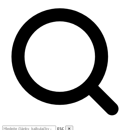
ESC
✕