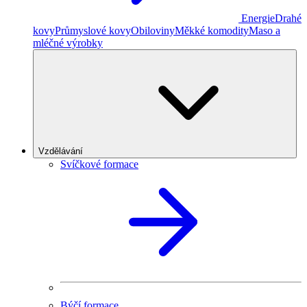
Energie
Drahé
kovy
Průmyslové kovy
Obiloviny
Měkké komodity
Maso a
mléčné výrobky
Vzdělávání
Svíčkové formace
Býčí formace