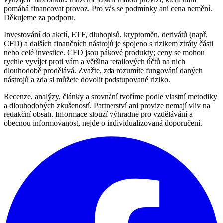
pomáhá financovat provoz. Pro vás se podmínky ani cena nemění.
Děkujeme za podporu.
Investování do akcií, ETF, dluhopisů, kryptoměn, derivátů (např.
CFD) a dalších finančních nástrojů je spojeno s rizikem ztráty části
nebo celé investice. CFD jsou pákové produkty; ceny se mohou
rychle vyvíjet proti vám a většina retailových účtů na nich
dlouhodobě prodělává. Zvažte, zda rozumíte fungování daných
nástrojů a zda si můžete dovolit podstupované riziko.
Recenze, analýzy, články a srovnání tvoříme podle vlastní metodiky
a dlouhodobých zkušeností. Partnerství ani provize nemají vliv na
redakční obsah. Informace slouží výhradně pro vzdělávání a
obecnou informovanost, nejde o individualizovaná doporučení.