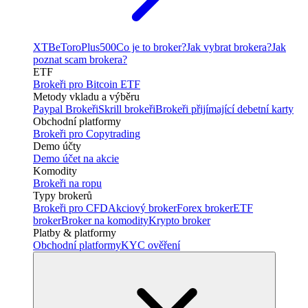
XTB
eToro
Plus500
Co je to broker?
Jak vybrat brokera?
Jak
poznat scam brokera?
ETF
Brokeři pro Bitcoin ETF
Metody vkladu a výběru
Paypal Brokeři
Skrill brokeři
Brokeři přijímající debetní karty
Obchodní platformy
Brokeři pro Copytrading
Demo účty
Demo účet na akcie
Komodity
Brokeři na ropu
Typy brokerů
Brokeři pro CFD
Akciový broker
Forex broker
ETF
broker
Broker na komodity
Krypto broker
Platby & platformy
Obchodní platformy
KYC ověření