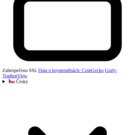
Zabezpečeno SSL
Data o kryptoměnách: CoinGecko
Grafy:
TradingView
Česky