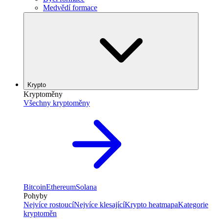
Medvědí formace
Krypto
Kryptoměny
Všechny kryptoměny
Bitcoin
Ethereum
Solana
Pohyby
Nejvíce rostoucí
Nejvíce klesající
Krypto heatmapa
Kategorie
kryptoměn