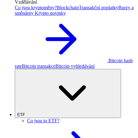
Vzdělávání
Co jsou kryptoměny?
Blockchain
Transakční poplatky
Burzy a
směnárny
Krypto novinky
Bitcoin hash
rate
Bitcoin transakce
Bitcoin vyhledávání
ETF
Co jsou to ETF?