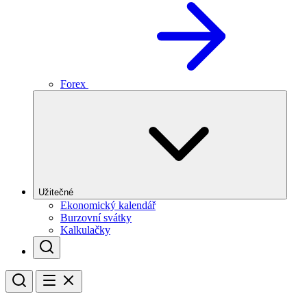
Forex
Užitečné
Ekonomický kalendář
Burzovní svátky
Kalkulačky