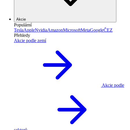
Akcie
Populární
Tesla
Apple
Nvidia
Amazon
Microsoft
Meta
Google
ČEZ
Přehledy
Akcie podle zemí
Akcie podle
sektorů