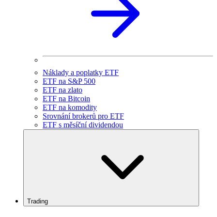
Náklady a poplatky ETF
ETF na S&P 500
ETF na zlato
ETF na Bitcoin
ETF na komodity
Srovnání brokerů pro ETF
ETF s měsíční dividendou
Trading