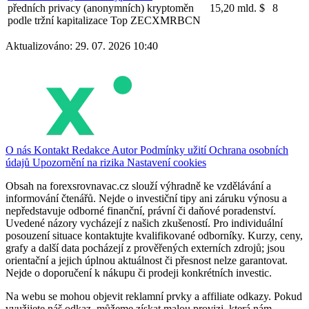
předních privacy (anonymních) kryptoměn
15,20 mld. $
8
podle tržní kapitalizace
Top
ZEC
XMR
BCN
Aktualizováno: 29. 07. 2026 10:40
O nás
Kontakt
Redakce
Autor
Podmínky užití
Ochrana osobních
údajů
Upozornění na rizika
Nastavení cookies
Obsah na forexsrovnavac.cz slouží výhradně ke vzdělávání a
informování čtenářů. Nejde o investiční tipy ani záruku výnosu a
nepředstavuje odborné finanční, právní či daňové poradenství.
Uvedené názory vycházejí z našich zkušeností. Pro individuální
posouzení situace kontaktujte kvalifikované odborníky. Kurzy, ceny,
grafy a další data pocházejí z prověřených externích zdrojů; jsou
orientační a jejich úplnou aktuálnost či přesnost nelze garantovat.
Nejde o doporučení k nákupu či prodeji konkrétních investic.
Na webu se mohou objevit reklamní prvky a affiliate odkazy. Pokud
využijete náš odkaz, můžeme získat malou provizi, která nám