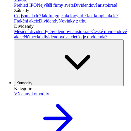
Přehled IPO
Největší firmy světa
Dividendoví aristokraté
Základy
Co jsou akcie?
Jak funguje akciový trh?
Jak koupit akcie?
Frakční akcie
Dividendy
Novinky z trhu
Dividendy
Měsíční dividendy
Dividendoví aristokraté
České dividendové
akcie
Německé dividendové akcie
Co je dividenda?
Komodity
Kategorie
Všechny komodity