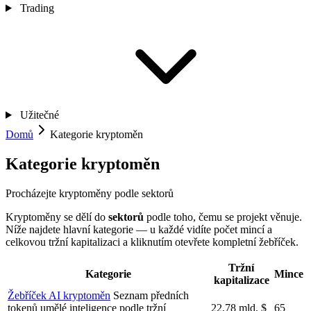
Trading
Užitečné
Domů
Kategorie kryptoměn
Kategorie kryptoměn
Procházejte kryptoměny podle sektorů
Kryptoměny se dělí do
sektorů
podle toho, čemu se projekt věnuje.
Níže najdete hlavní kategorie — u každé vidíte počet mincí a
celkovou tržní kapitalizaci a kliknutím otevřete kompletní žebříček.
Tržní
Kategorie
Mince
kapitalizace
Žebříček AI kryptoměn
Seznam předních
tokenů umělé inteligence podle tržní
22,78 mld. $
65