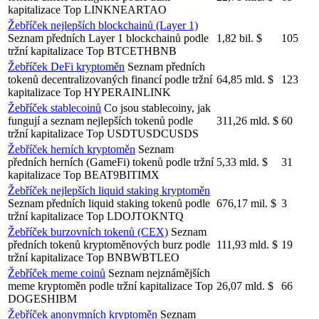
kapitalizace
Top
LINK
NEAR
TAO
Žebříček nejlepších blockchainů (Layer 1)
Seznam předních Layer 1 blockchainů podle
1,82 bil. $
105
tržní kapitalizace
Top
BTC
ETH
BNB
Žebříček DeFi kryptoměn
Seznam předních
tokenů decentralizovaných financí podle tržní
64,85 mld. $
123
kapitalizace
Top
HYPE
RAIN
LINK
Žebříček stablecoinů
Co jsou stablecoiny, jak
fungují a seznam nejlepších tokenů podle
311,26 mld. $
60
tržní kapitalizace
Top
USDT
USDC
USDS
Žebříček herních kryptoměn
Seznam
předních herních (GameFi) tokenů podle tržní
5,33 mld. $
31
kapitalizace
Top
BEAT
9BIT
IMX
Žebříček nejlepších liquid staking kryptoměn
Seznam předních liquid staking tokenů podle
676,17 mil. $
3
tržní kapitalizace
Top
LDO
JTO
KNTQ
Žebříček burzovních tokenů (CEX)
Seznam
předních tokenů kryptoměnových burz podle
111,93 mld. $
19
tržní kapitalizace
Top
BNB
WBT
LEO
Žebříček meme coinů
Seznam nejznámějších
meme kryptoměn podle tržní kapitalizace
Top
26,07 mld. $
66
DOGE
SHIB
M
Žebříček anonymních kryptoměn
Seznam