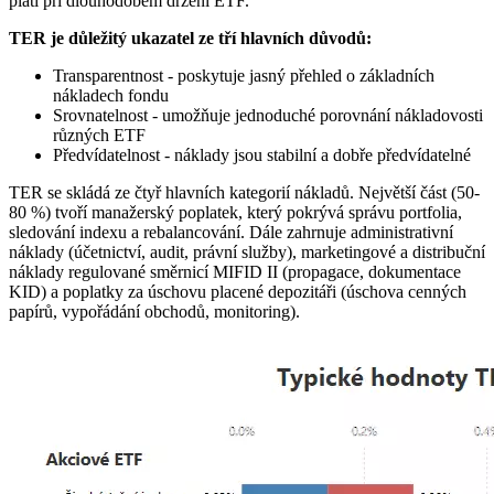
platí při dlouhodobém držení ETF.
TER je důležitý ukazatel ze tří hlavních důvodů:
Transparentnost - poskytuje jasný přehled o základních
nákladech fondu
Srovnatelnost - umožňuje jednoduché porovnání nákladovosti
různých ETF
Předvídatelnost - náklady jsou stabilní a dobře předvídatelné
TER se skládá ze čtyř hlavních kategorií nákladů. Největší část (50-
80 %) tvoří manažerský poplatek, který pokrývá správu portfolia,
sledování indexu a rebalancování. Dále zahrnuje administrativní
náklady (účetnictví, audit, právní služby), marketingové a distribuční
náklady regulované směrnicí MIFID II (propagace, dokumentace
KID) a poplatky za úschovu placené depozitáři (úschova cenných
papírů, vypořádání obchodů, monitoring).