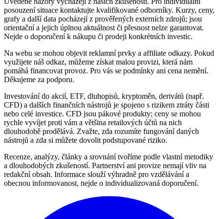
Uvedené názory vycházejí z našich zkušeností. Pro individuální
posouzení situace kontaktujte kvalifikované odborníky. Kurzy, ceny,
grafy a další data pocházejí z prověřených externích zdrojů; jsou
orientační a jejich úplnou aktuálnost či přesnost nelze garantovat.
Nejde o doporučení k nákupu či prodeji konkrétních investic.
Na webu se mohou objevit reklamní prvky a affiliate odkazy. Pokud
využijete náš odkaz, můžeme získat malou provizi, která nám
pomáhá financovat provoz. Pro vás se podmínky ani cena nemění.
Děkujeme za podporu.
Investování do akcií, ETF, dluhopisů, kryptoměn, derivátů (např.
CFD) a dalších finančních nástrojů je spojeno s rizikem ztráty části
nebo celé investice. CFD jsou pákové produkty; ceny se mohou
rychle vyvíjet proti vám a většina retailových účtů na nich
dlouhodobě prodělává. Zvažte, zda rozumíte fungování daných
nástrojů a zda si můžete dovolit podstupované riziko.
Recenze, analýzy, články a srovnání tvoříme podle vlastní metodiky
a dlouhodobých zkušeností. Partnerství ani provize nemají vliv na
redakční obsah. Informace slouží výhradně pro vzdělávání a
obecnou informovanost, nejde o individualizovaná doporučení.