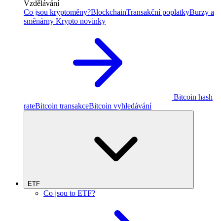
Vzdělávání
Co jsou kryptoměny?
Blockchain
Transakční poplatky
Burzy a
směnárny
Krypto novinky
Bitcoin hash
rate
Bitcoin transakce
Bitcoin vyhledávání
ETF
Co jsou to ETF?