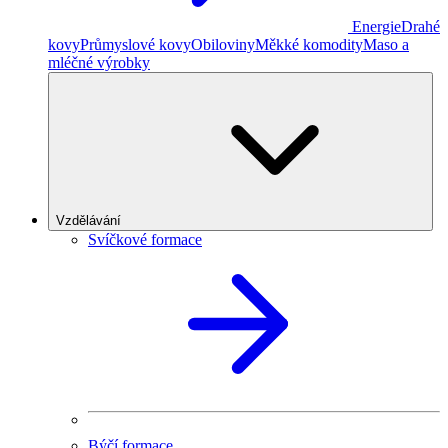
Energie
Drahé
kovy
Průmyslové kovy
Obiloviny
Měkké komodity
Maso a
mléčné výrobky
Vzdělávání
Svíčkové formace
Býčí formace