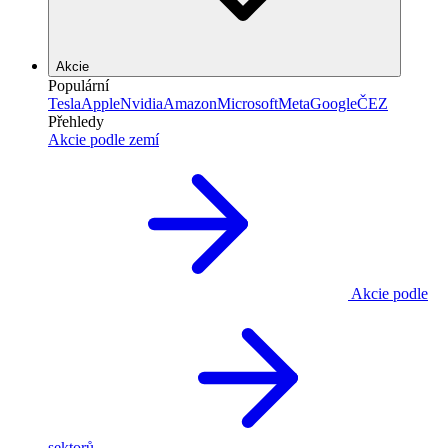
Akcie
Populární
Tesla
Apple
Nvidia
Amazon
Microsoft
Meta
Google
ČEZ
Přehledy
Akcie podle zemí
Akcie podle
sektorů