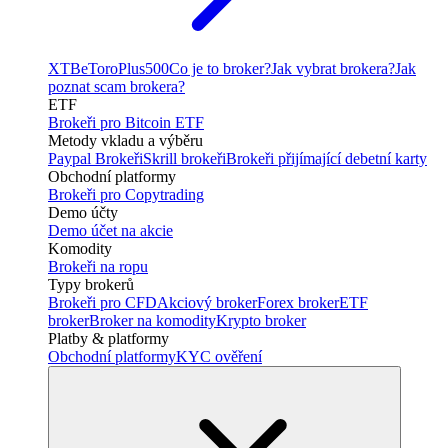
XTB
eToro
Plus500
Co je to broker?
Jak vybrat brokera?
Jak
poznat scam brokera?
ETF
Brokeři pro Bitcoin ETF
Metody vkladu a výběru
Paypal Brokeři
Skrill brokeři
Brokeři přijímající debetní karty
Obchodní platformy
Brokeři pro Copytrading
Demo účty
Demo účet na akcie
Komodity
Brokeři na ropu
Typy brokerů
Brokeři pro CFD
Akciový broker
Forex broker
ETF
broker
Broker na komodity
Krypto broker
Platby & platformy
Obchodní platformy
KYC ověření