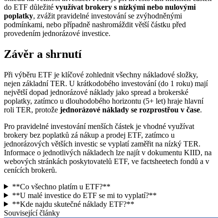
do ETF důležité
využívat brokery s nízkými nebo nulovými
poplatky
, zvážit pravidelné investování se zvýhodněnými
podmínkami, nebo případně nashromáždit větší částku před
provedením jednorázové investice.
Závěr a shrnutí
Při výběru ETF je klíčové zohlednit všechny nákladové složky,
nejen základní TER. U krátkodobého investování (do 1 roku) mají
největší dopad jednorázové náklady jako spread a brokerské
poplatky, zatímco u dlouhodobého horizontu (5+ let) hraje hlavní
roli TER, protože
jednorázové náklady se rozprostřou v čase
.
Pro pravidelné investování menších částek je vhodné využívat
brokery bez poplatků zá nákup a prodej ETF, zatímco u
jednorázových větších investic se vyplatí zaměřit na nízký TER.
Informace o jednotlivých nákladech lze najít v dokumentu KIID, na
webových stránkách poskytovatelů ETF, ve factsheetech fondů a v
cenících brokerů.
**Co všechno platím u ETF?**
**U malé investice do ETF se mi to vyplatí?**
**Kde najdu skutečné náklady ETF?**
Související články