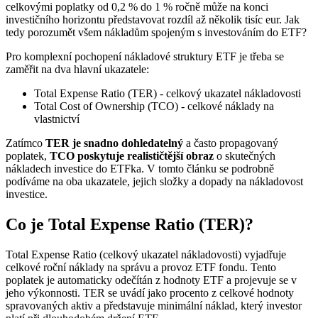
celkovými poplatky od 0,2 % do 1 % ročně může na konci
investičního horizontu představovat rozdíl až několik tisíc eur. Jak
tedy porozumět všem nákladům spojeným s investováním do ETF?
Pro komplexní pochopení nákladové struktury ETF je třeba se
zaměřit na dva hlavní ukazatele:
Total Expense Ratio (TER) - celkový ukazatel nákladovosti
Total Cost of Ownership (TCO) - celkové náklady na
vlastnictví
Zatímco
TER je snadno dohledatelný
a často propagovaný
poplatek,
TCO poskytuje realističtější obraz
o skutečných
nákladech investice do ETFka. V tomto článku se podrobně
podíváme na oba ukazatele, jejich složky a dopady na nákladovost
investice.
Co je Total Expense Ratio (TER)?
Total Expense Ratio (celkový ukazatel nákladovosti) vyjadřuje
celkové roční náklady na správu a provoz ETF fondu. Tento
poplatek je automaticky odečítán z hodnoty ETF a projevuje se v
jeho výkonnosti. TER se uvádí jako procento z celkové hodnoty
spravovaných aktiv a představuje minimální náklad, který investor