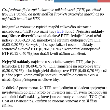
Graf zobrazující rozpětí ukazatele nákladovosti (TER) pro různé
typy ETF fondů, od nejlevnějších širokých akciových indexů až po
nejdražší tematické ETF.
Infografika zobrazuje typické rozpětí celkového ukazatele
nákladovosti (TER) pro různé typy
ETF
fondů.
Nejnižší náklady
mají široce diverzifikované akciové ETF
sledující hlavní tržní
indexy (0,03-0,20 %), následované státními dluhopisovými ETF
(0,05-0,20 %). Se zvyšující se specializací rostou i náklady -
sektorové akciové ETF (0,20-0,50 %) a korporátní dluhopisové
ETF (0,15-0,40 %) jsou dražší kvůli užšímu zaměření.
Nejvyšší náklady
najdeme u specializovaných ETF, jako jsou
tematické ETF (0,40-0,75 %), ETF zaměřené na rozvojové trhy
(0,30-0,70 %) nebo high-yield dluhopisové ETF (0,40-0,70 %), což
je dáno jejich komplexnější správou, menším objemem aktiv a
náročnějším přístupem na cílové trhy.
Je důležité poznamenat, že TER není jediným nákladem spojeným s
investováním do ETF. Proto by investoři měli při svém rozhodování
zohlednit i další náklady, které jsou zahrnuty v ukazateli TCO (Total
Cost of Ownership), kterému se budeme věnovat v další části
článku.