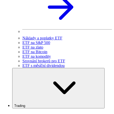
Náklady a poplatky ETF
ETF na S&P 500
ETF na zlato
ETF na Bitcoin
ETF na komodity
Srovnání brokerů pro ETF
ETF s měsíční dividendou
Trading