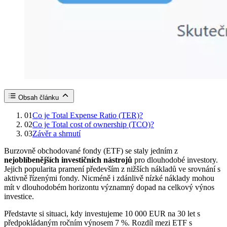
Obsah článku
01
Co je Total Expense Ratio (TER)?
02
Co je Total cost of ownership (TCO)?
03
Závěr a shrnutí
Burzovně obchodované fondy (ETF) se staly jedním z
nejoblíbenějších investičních nástrojů
pro dlouhodobé investory.
Jejich popularita pramení především z nižších nákladů ve srovnání s
aktivně řízenými fondy. Nicméně i zdánlivě nízké náklady mohou
mít v dlouhodobém horizontu významný dopad na celkový výnos
investice.
Představte si situaci, kdy investujeme 10 000 EUR na 30 let s
předpokládaným ročním výnosem 7 %. Rozdíl mezi ETF s