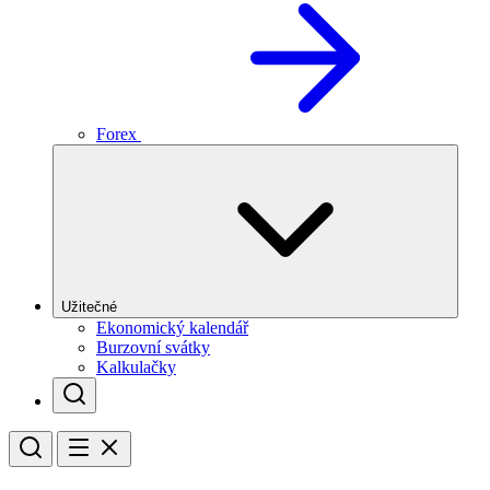
Forex
Užitečné
Ekonomický kalendář
Burzovní svátky
Kalkulačky