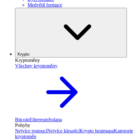
Medvědí formace
Krypto
Kryptoměny
Všechny kryptoměny
Bitcoin
Ethereum
Solana
Pohyby
Nejvíce rostoucí
Nejvíce klesající
Krypto heatmapa
Kategorie
kryptoměn