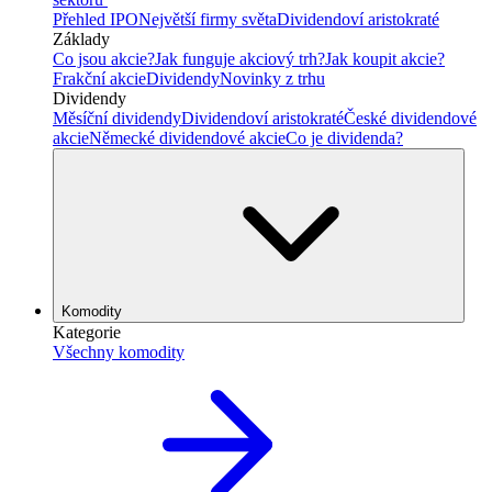
Přehled IPO
Největší firmy světa
Dividendoví aristokraté
Základy
Co jsou akcie?
Jak funguje akciový trh?
Jak koupit akcie?
Frakční akcie
Dividendy
Novinky z trhu
Dividendy
Měsíční dividendy
Dividendoví aristokraté
České dividendové
akcie
Německé dividendové akcie
Co je dividenda?
Komodity
Kategorie
Všechny komodity