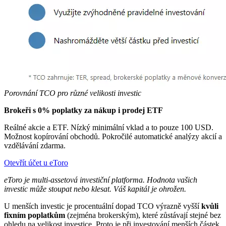
Porovnání TCO pro různé velikosti investic
Brokeři s 0% poplatky za nákup i prodej ETF
Reálné akcie a ETF. Nízký minimální vklad a to pouze 100 USD.
Možnost kopírování obchodů. Pokročilé automatické analýzy akcií a
vzdělávání zdarma.
Otevřít účet u eToro
eToro je multi-assetová investiční platforma. Hodnota vašich
investic může stoupat nebo klesat. Váš kapitál je ohrožen.
U menších investic je procentuální dopad TCO výrazně vyšší
kvůli
fixním poplatkům
(zejména brokerským), které zůstávají stejné bez
ohledu na velikost investice. Proto je při investování menších částek