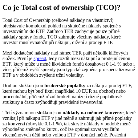
Co je Total cost of ownership (TCO)?
Total Cost of Ownership (celkové náklady na vlastnictví)
představuje komplexní pohled na skutečné náklady spojené s
investováním do ETF. Zatímco TER zachycuje pouze přímé
náklady správy fondu, TCO zahrnuje všechny náklady, které
investor musí vynaložit při nákupu, držení a prodeji ETF.
Mezi dodatečné náklady nad rámec TER patří několik klíčových
složek. První je
spread
, tedy rozdíl mezi nákupní a prodejní cenou
ETF, který může u méně likvidních fondů dosahovat 0,1-1 % nebo i
více, přičemž vyšší spready jsou typické zejména pro specializované
ETF a v obdobích zvýšené tržní volatility.
Druhou složkou jsou
brokerské poplatky
za nákup a prodej ETF,
které mohou být buď fixní (například 10 EUR za obchod) nebo
procentuální, přičemž různí brokeři nabízejí různé poplatkové
struktury a často zvýhodňují pravidelné investování.
Třetí významnou složkou jsou
náklady na měnové konverze
, které
vznikají při nákupu ETF v jiné měně a zahrnují jak přímé poplatky
za konverzi (obvykle 0,1-1 %), tak skryté náklady v podobě méně
výhodného směnného kurzu, což lze optimalizovat využitím
víceměnových účtů nebo volbou ETF v domácí měně. Poslední