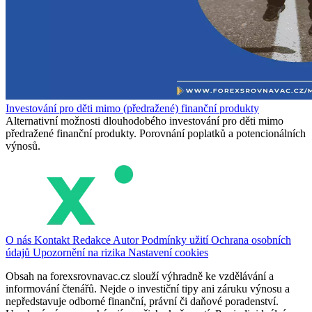
Investování pro děti mimo (předražené) finanční produkty
Alternativní možnosti dlouhodobého investování pro děti mimo
předražené finanční produkty. Porovnání poplatků a potencionálních
výnosů.
O nás
Kontakt
Redakce
Autor
Podmínky užití
Ochrana osobních
údajů
Upozornění na rizika
Nastavení cookies
Obsah na forexsrovnavac.cz slouží výhradně ke vzdělávání a
informování čtenářů. Nejde o investiční tipy ani záruku výnosu a
nepředstavuje odborné finanční, právní či daňové poradenství.