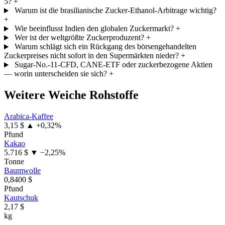
5?
+
Warum ist die brasilianische Zucker-Ethanol-Arbitrage wichtig?
+
Wie beeinflusst Indien den globalen Zuckermarkt?
+
Wer ist der weltgrößte Zuckerproduzent?
+
Warum schlägt sich ein Rückgang des börsengehandelten
Zuckerpreises nicht sofort in den Supermärkten nieder?
+
Sugar-No.-11-CFD, CANE-ETF oder zuckerbezogene Aktien
— worin unterscheiden sie sich?
+
Weitere Weiche Rohstoffe
Arabica-Kaffee
3,15 $
▲ +0,32%
Pfund
Kakao
5.716 $
▼ −2,25%
Tonne
Baumwolle
0,8400 $
Pfund
Kautschuk
2,17 $
kg