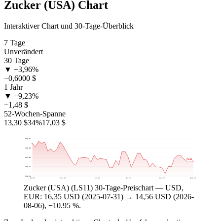
Zucker (USA) Chart
Interaktiver Chart und 30-Tage-Überblick
7 Tage
Unverändert
30 Tage
▼ −3,96%
−0,6000 $
1 Jahr
▼ −9,23%
−1,48 $
52-Wochen-Spanne
13,30 $
34%
17,03 $
$16,84
$15,89
$14,94
$14,56
$13,99
$13,04
Juli 25
Okt. 25
Jan. 26
Apr. 26
Juni 26
Aug. 26
Zucker (USA) (LS11) 30-Tage-Preischart — USD,
EUR: 16,35 USD (2025-07-31) → 14,56 USD (2026-
08-06), −10.95 %.