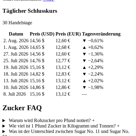
Täglicher Schlusskurs
30 Handelstage
Datum
Preis (USD)
Preis (EUR)
Tagesveränderung
2. Aug. 2026
14,56 $
12,60 €
▼ −0,61%
1. Aug. 2026
14,65 $
12,68 €
▲ +0,62%
27. Juli 2026
14,56 $
12,60 €
▼ −1,36%
25. Juli 2026
14,76 $
12,77 €
▼ −2,64%
19. Juli 2026
15,16 $
13,12 €
▲ +2,29%
18. Juli 2026
14,82 $
12,83 €
▼ −2,24%
13. Juli 2026
15,16 $
13,12 €
▲ +2,02%
10. Juli 2026
14,86 $
12,86 €
▼ −1,98%
8. Juli 2026
15,16 $
13,12 €
—
Zucker FAQ
Warum wird Rohzucker pro Pfund notiert?
+
Wie viel ist 1 Pfund Zucker in Kilogramm und Tonnen?
+
Was ist der Unterschied zwischen Sugar No. 11 und Sugar No.