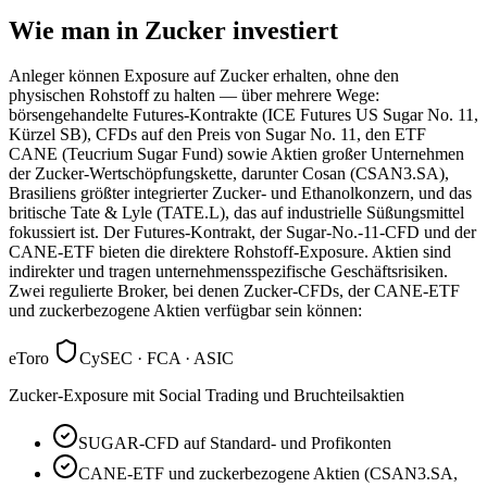
Wie man in Zucker investiert
Anleger können Exposure auf Zucker erhalten, ohne den
physischen Rohstoff zu halten — über mehrere Wege:
börsengehandelte Futures-Kontrakte (ICE Futures US Sugar No. 11,
Kürzel SB), CFDs auf den Preis von Sugar No. 11, den ETF
CANE (Teucrium Sugar Fund) sowie Aktien großer Unternehmen
der Zucker-Wertschöpfungskette, darunter Cosan (CSAN3.SA),
Brasiliens größter integrierter Zucker- und Ethanolkonzern, und das
britische Tate & Lyle (TATE.L), das auf industrielle Süßungsmittel
fokussiert ist. Der Futures-Kontrakt, der Sugar-No.-11-CFD und der
CANE-ETF bieten die direktere Rohstoff-Exposure. Aktien sind
indirekter und tragen unternehmensspezifische Geschäftsrisiken.
Zwei regulierte Broker, bei denen Zucker-CFDs, der CANE-ETF
und zuckerbezogene Aktien verfügbar sein können:
eToro
CySEC · FCA · ASIC
Zucker-Exposure mit Social Trading und Bruchteilsaktien
SUGAR-CFD auf Standard- und Profikonten
CANE-ETF und zuckerbezogene Aktien (CSAN3.SA,