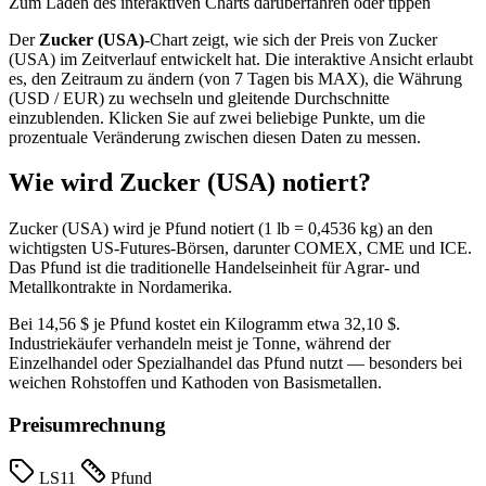
Zum Laden des interaktiven Charts darüberfahren oder tippen
Der
Zucker (USA)
-Chart zeigt, wie sich der Preis von Zucker
(USA) im Zeitverlauf entwickelt hat. Die interaktive Ansicht erlaubt
es, den Zeitraum zu ändern (von 7 Tagen bis MAX), die Währung
(USD / EUR) zu wechseln und gleitende Durchschnitte
einzublenden. Klicken Sie auf zwei beliebige Punkte, um die
prozentuale Veränderung zwischen diesen Daten zu messen.
Wie wird Zucker (USA) notiert?
Zucker (USA) wird je Pfund notiert (1 lb = 0,4536 kg) an den
wichtigsten US-Futures-Börsen, darunter COMEX, CME und ICE.
Das Pfund ist die traditionelle Handelseinheit für Agrar- und
Metallkontrakte in Nordamerika.
Bei 14,56 $ je Pfund kostet ein Kilogramm etwa 32,10 $.
Industriekäufer verhandeln meist je Tonne, während der
Einzelhandel oder Spezialhandel das Pfund nutzt — besonders bei
weichen Rohstoffen und Kathoden von Basismetallen.
Preisumrechnung
LS11
Pfund