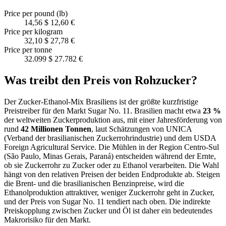
Price per pound (lb)
14,56 $
12,60 €
Price per kilogram
32,10 $
27,78 €
Price per tonne
32.099 $
27.782 €
Was treibt den Preis von Rohzucker?
Der Zucker-Ethanol-Mix Brasiliens ist der größte kurzfristige
Preistreiber für den Markt Sugar No. 11. Brasilien macht etwa
23 %
der weltweiten Zuckerproduktion aus, mit einer Jahresförderung von
rund
42 Millionen Tonnen
, laut Schätzungen von UNICA
(Verband der brasilianischen Zuckerrohrindustrie) und dem USDA
Foreign Agricultural Service. Die Mühlen in der Region Centro-Sul
(São Paulo, Minas Gerais, Paraná) entscheiden während der Ernte,
ob sie Zuckerrohr zu Zucker oder zu Ethanol verarbeiten. Die Wahl
hängt von den relativen Preisen der beiden Endprodukte ab. Steigen
die Brent- und die brasilianischen Benzinpreise, wird die
Ethanolproduktion attraktiver, weniger Zuckerrohr geht in Zucker,
und der Preis von Sugar No. 11 tendiert nach oben. Die indirekte
Preiskopplung zwischen Zucker und Öl ist daher ein bedeutendes
Makrorisiko für den Markt.