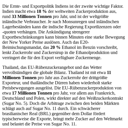
Die Ernte- und Exportpolitik Indiens ist der zweite wichtige Faktor.
Indien macht etwa
18 %
der weltweiten Zuckerproduktion aus,
rund
33 Millionen Tonnen
pro Jahr, und ist der weltgrößte
inländische Verbraucher. Je nach Monsunregen und inländischen
Lagerbeständen kann die indische Regierung Exportlizenzen oder
‑quoten verhängen. Die Ankündigung strengerer
Exportbeschränkungen kann binnen Minuten eine starke Bewegung
der New Yorker Preise auslösen. Auch das E20-
Beimischungsmandat, das
20 %
Ethanol im Benzin vorschreibt,
lenkt Zuckerrohr und Zuckersirup in die Ethanolproduktion und
verringert die für den Export verfügbare Zuckermenge.
Thailand, das EU-Rübenzuckerangebot und das Wetter
vervollständigen die globale Bilanz. Thailand ist mit etwa
11
Millionen Tonnen
pro Jahr aus Zuckerrohr der drittgrößte
Exporteur, und thailändische Dürren haben wiederholt starke
Preisbewegungen ausgelöst. Die EU-Rübenzuckerproduktion von
etwa
17 Millionen Tonnen
pro Jahr, vor allem aus Frankreich,
Deutschland und Polen, wirkt direkter auf den Weißzuckerkontrakt
(Sugar No. 5). Doch die Arbitrage zwischen den beiden Märkten
schlägt auch auf Sugar No. 11 durch. Ein schwächerer
brasilianischer Real (BRL) gegenüber dem Dollar fördert
typischerweise die Exporte, bringt mehr Zucker auf den Weltmarkt
und belastet die Preise von Sugar No. 11.