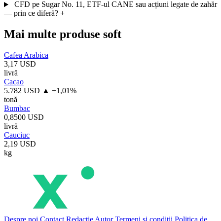
CFD pe Sugar No. 11, ETF-ul CANE sau acțiuni legate de zahăr
— prin ce diferă?
+
Mai multe produse soft
Cafea Arabica
3,17 USD
livră
Cacao
5.782 USD
▲ +1,01%
tonă
Bumbac
0,8500 USD
livră
Cauciuc
2,19 USD
kg
Despre noi
Contact
Redacție
Autor
Termeni și condiții
Politica de