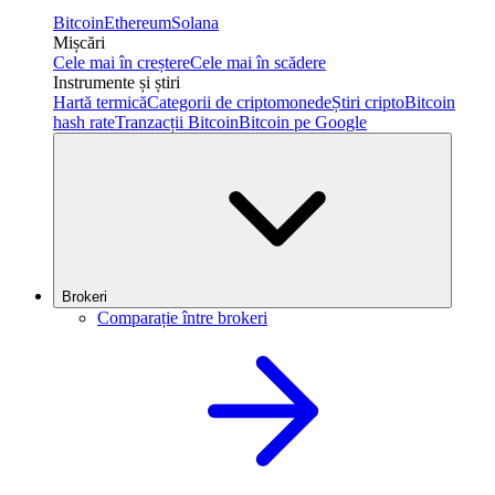
Bitcoin
Ethereum
Solana
Mișcări
Cele mai în creștere
Cele mai în scădere
Instrumente și știri
Hartă termică
Categorii de criptomonede
Știri cripto
Bitcoin
hash rate
Tranzacții Bitcoin
Bitcoin pe Google
Brokeri
Comparație între brokeri