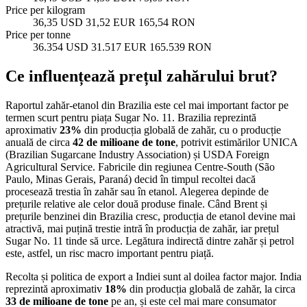
Price per kilogram
36,35 USD
31,52 EUR
165,54 RON
Price per tonne
36.354 USD
31.517 EUR
165.539 RON
Ce influențează prețul zahărului brut?
Raportul zahăr-etanol din Brazilia este cel mai important factor pe
termen scurt pentru piața Sugar No. 11. Brazilia reprezintă
aproximativ
23%
din producția globală de zahăr, cu o producție
anuală de circa
42 de milioane de tone
, potrivit estimărilor UNICA
(Brazilian Sugarcane Industry Association) și USDA Foreign
Agricultural Service. Fabricile din regiunea Centre-South (São
Paulo, Minas Gerais, Paraná) decid în timpul recoltei dacă
procesează trestia în zahăr sau în etanol. Alegerea depinde de
prețurile relative ale celor două produse finale. Când Brent și
prețurile benzinei din Brazilia cresc, producția de etanol devine mai
atractivă, mai puțină trestie intră în producția de zahăr, iar prețul
Sugar No. 11 tinde să urce. Legătura indirectă dintre zahăr și petrol
este, astfel, un risc macro important pentru piață.
Recolta și politica de export a Indiei sunt al doilea factor major. India
reprezintă aproximativ
18%
din producția globală de zahăr, la circa
33 de milioane de tone
pe an, și este cel mai mare consumator