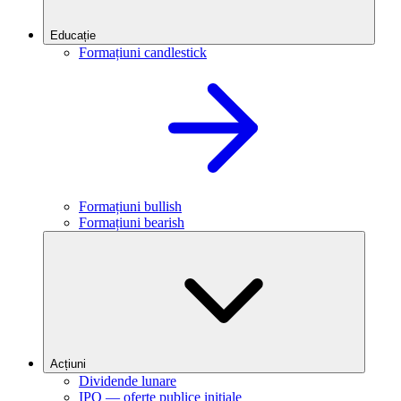
Educație
Formațiuni candlestick
Formațiuni bullish
Formațiuni bearish
Acțiuni
Dividende lunare
IPO — oferte publice inițiale