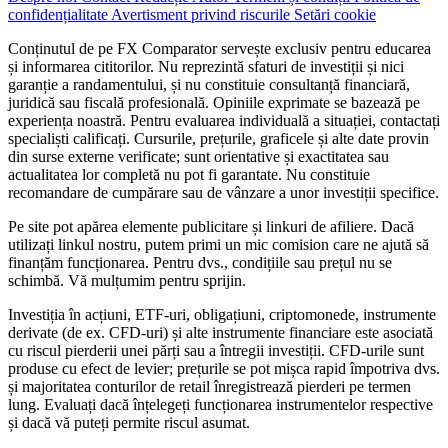
confidențialitate
Avertisment privind riscurile
Setări cookie
Conținutul de pe FX Comparator servește exclusiv pentru educarea
și informarea cititorilor. Nu reprezintă sfaturi de investiții și nici
garanție a randamentului, și nu constituie consultanță financiară,
juridică sau fiscală profesională. Opiniile exprimate se bazează pe
experiența noastră. Pentru evaluarea individuală a situației, contactați
specialiști calificați. Cursurile, prețurile, graficele și alte date provin
din surse externe verificate; sunt orientative și exactitatea sau
actualitatea lor completă nu pot fi garantate. Nu constituie
recomandare de cumpărare sau de vânzare a unor investiții specifice.
Pe site pot apărea elemente publicitare și linkuri de afiliere. Dacă
utilizați linkul nostru, putem primi un mic comision care ne ajută să
finanțăm funcționarea. Pentru dvs., condițiile sau prețul nu se
schimbă. Vă mulțumim pentru sprijin.
Investiția în acțiuni, ETF-uri, obligațiuni, criptomonede, instrumente
derivate (de ex. CFD-uri) și alte instrumente financiare este asociată
cu riscul pierderii unei părți sau a întregii investiții. CFD-urile sunt
produse cu efect de levier; prețurile se pot mișca rapid împotriva dvs.
și majoritatea conturilor de retail înregistrează pierderi pe termen
lung. Evaluați dacă înțelegeți funcționarea instrumentelor respective
și dacă vă puteți permite riscul asumat.