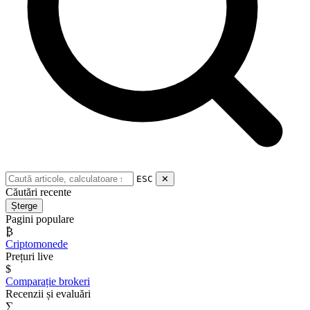
ESC
✕
Căutări recente
Șterge
Pagini populare
₿
Criptomonede
Prețuri live
$
Comparație brokeri
Recenzii și evaluări
∑