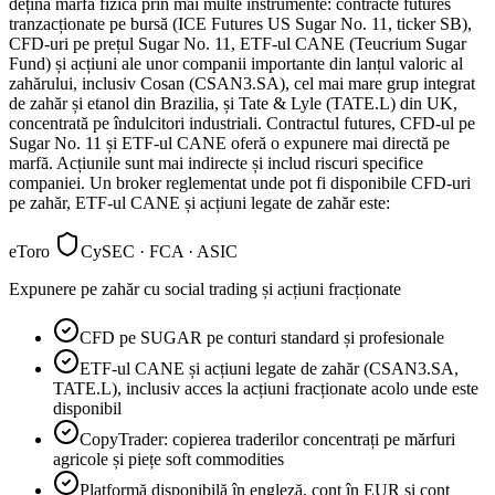
dețină marfa fizică prin mai multe instrumente: contracte futures
tranzacționate pe bursă (ICE Futures US Sugar No. 11, ticker SB),
CFD-uri pe prețul Sugar No. 11, ETF-ul CANE (Teucrium Sugar
Fund) și acțiuni ale unor companii importante din lanțul valoric al
zahărului, inclusiv Cosan (CSAN3.SA), cel mai mare grup integrat
de zahăr și etanol din Brazilia, și Tate & Lyle (TATE.L) din UK,
concentrată pe îndulcitori industriali. Contractul futures, CFD-ul pe
Sugar No. 11 și ETF-ul CANE oferă o expunere mai directă pe
marfă. Acțiunile sunt mai indirecte și includ riscuri specifice
companiei. Un broker reglementat unde pot fi disponibile CFD-uri
pe zahăr, ETF-ul CANE și acțiuni legate de zahăr este:
eToro
CySEC · FCA · ASIC
Expunere pe zahăr cu social trading și acțiuni fracționate
CFD pe SUGAR pe conturi standard și profesionale
ETF-ul CANE și acțiuni legate de zahăr (CSAN3.SA,
TATE.L), inclusiv acces la acțiuni fracționate acolo unde este
disponibil
CopyTrader: copierea traderilor concentrați pe mărfuri
agricole și piețe soft commodities
Platformă disponibilă în engleză, cont în EUR și cont