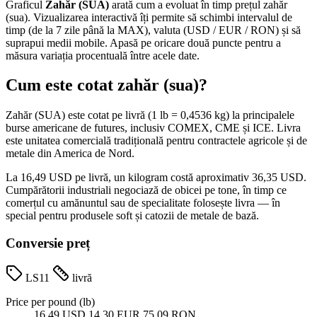
Graficul
Zahăr (SUA)
arată cum a evoluat în timp prețul zahăr
(sua). Vizualizarea interactivă îți permite să schimbi intervalul de
timp (de la 7 zile până la MAX), valuta (USD / EUR / RON) și să
suprapui medii mobile. Apasă pe oricare două puncte pentru a
măsura variația procentuală între acele date.
Cum este cotat zahăr (sua)?
Zahăr (SUA) este cotat pe livră (1 lb = 0,4536 kg) la principalele
burse americane de futures, inclusiv COMEX, CME și ICE. Livra
este unitatea comercială tradițională pentru contractele agricole și de
metale din America de Nord.
La 16,49 USD pe livră, un kilogram costă aproximativ 36,35 USD.
Cumpărătorii industriali negociază de obicei pe tone, în timp ce
comerțul cu amănuntul sau de specialitate folosește livra — în
special pentru produsele soft și catozii de metale de bază.
Conversie preț
LS11
livră
Price per pound (lb)
16,49 USD
14,30 EUR
75,09 RON