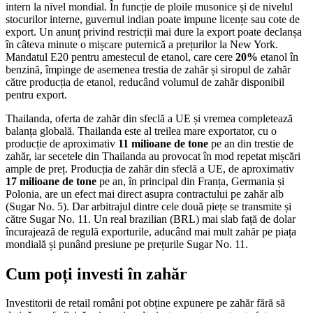
intern la nivel mondial. În funcție de ploile musonice și de nivelul
stocurilor interne, guvernul indian poate impune licențe sau cote de
export. Un anunț privind restricții mai dure la export poate declanșa
în câteva minute o mișcare puternică a prețurilor la New York.
Mandatul E20 pentru amestecul de etanol, care cere
20%
etanol în
benzină, împinge de asemenea trestia de zahăr și siropul de zahăr
către producția de etanol, reducând volumul de zahăr disponibil
pentru export.
Thailanda, oferta de zahăr din sfeclă a UE și vremea completează
balanța globală. Thailanda este al treilea mare exportator, cu o
producție de aproximativ
11 milioane de tone
pe an din trestie de
zahăr, iar secetele din Thailanda au provocat în mod repetat mișcări
ample de preț. Producția de zahăr din sfeclă a UE, de aproximativ
17 milioane de tone
pe an, în principal din Franța, Germania și
Polonia, are un efect mai direct asupra contractului pe zahăr alb
(Sugar No. 5). Dar arbitrajul dintre cele două piețe se transmite și
către Sugar No. 11. Un real brazilian (BRL) mai slab față de dolar
încurajează de regulă exporturile, aducând mai mult zahăr pe piața
mondială și punând presiune pe prețurile Sugar No. 11.
Cum poți investi în zahăr
Investitorii de retail români pot obține expunere pe zahăr fără să