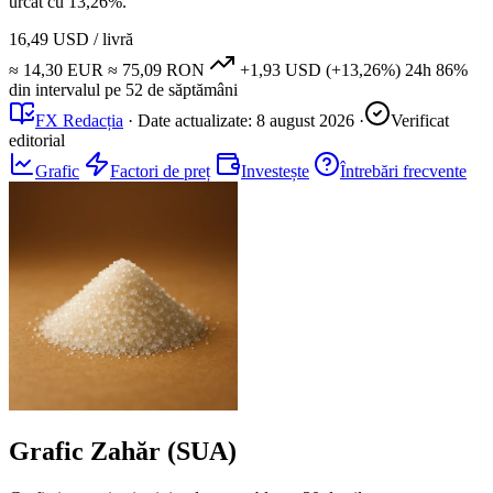
urcat cu 13,26%.
16,49 USD
/ livră
≈ 14,30 EUR
≈ 75,09 RON
+1,93 USD
(+13,26%)
24h
86%
din intervalul pe 52 de săptămâni
FX Redacția
·
Date actualizate:
8 august 2026
·
Verificat
editorial
Grafic
Factori de preț
Investește
Întrebări frecvente
Grafic Zahăr (SUA)