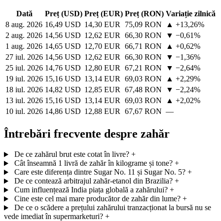
Dată
Preț (USD)
Preț (EUR)
Preț (RON)
Variație zilnică
8 aug. 2026
16,49 USD
14,30 EUR
75,09 RON
▲ +13,26%
2 aug. 2026
14,56 USD
12,62 EUR
66,30 RON
▼ −0,61%
1 aug. 2026
14,65 USD
12,70 EUR
66,71 RON
▲ +0,62%
27 iul. 2026
14,56 USD
12,62 EUR
66,30 RON
▼ −1,36%
25 iul. 2026
14,76 USD
12,80 EUR
67,21 RON
▼ −2,64%
19 iul. 2026
15,16 USD
13,14 EUR
69,03 RON
▲ +2,29%
18 iul. 2026
14,82 USD
12,85 EUR
67,48 RON
▼ −2,24%
13 iul. 2026
15,16 USD
13,14 EUR
69,03 RON
▲ +2,02%
10 iul. 2026
14,86 USD
12,88 EUR
67,67 RON
—
Întrebări frecvente despre zahăr
De ce zahărul brut este cotat în livre?
+
Cât înseamnă 1 livră de zahăr în kilograme și tone?
+
Care este diferența dintre Sugar No. 11 și Sugar No. 5?
+
De ce contează arbitrajul zahăr-etanol din Brazilia?
+
Cum influențează India piața globală a zahărului?
+
Cine este cel mai mare producător de zahăr din lume?
+
De ce o scădere a prețului zahărului tranzacționat la bursă nu se
vede imediat în supermarketuri?
+