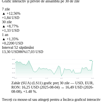
Grafic interactiv și privire de ansamblu pe 30 de zile
7 zile
▲ +12,56%
+1,84 USD
30 zile
▲ +8,77%
+1,33 USD
1 an
▲ +1,35%
+0,2200 USD
Interval 52 săptămâni
13,30 USD
86%
17,03 USD
$16,90
$16,49
$15,94
$14,99
$14,03
$13,07
aug. 25
oct. 25
ian. 26
apr. 26
iun. 26
aug. 26
Zahăr (SUA) (LS11) grafic preț 30 zile — USD, EUR,
RON: 16,25 USD (2025-08-04) → 16,49 USD (2026-
08-08), +1.48 %.
Treceți cu mouse-ul sau atingeți pentru a încărca graficul interactiv