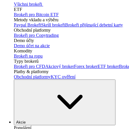
Všichni brokeři
ETF
Brokeři pro Bitcoin ETF
Metody vkladu a výběru
Paypal Brokeři
Skrill brokeři
Brokeři přijímající debetní karty
Obchodní platformy
Brokeři pro Copytrading
Demo účty
Demo účet na akcie
Komodity
Brokeři na ropu
Typy brokerů
Brokeři pro CFD
Akciový broker
Forex broker
ETF broker
Brok
Platby & platformy
Obchodní platformy
KYC ověření
Akcie
Populární