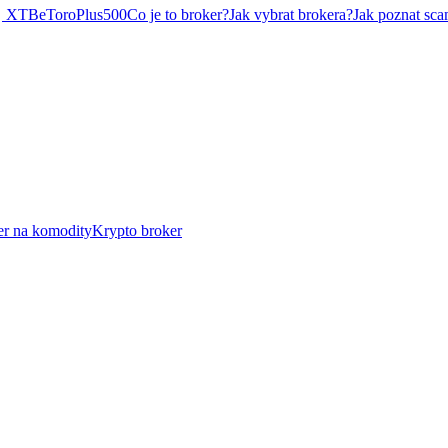
XTB
eToro
Plus500
Co je to broker?
Jak vybrat brokera?
Jak poznat sca
er na komodity
Krypto broker