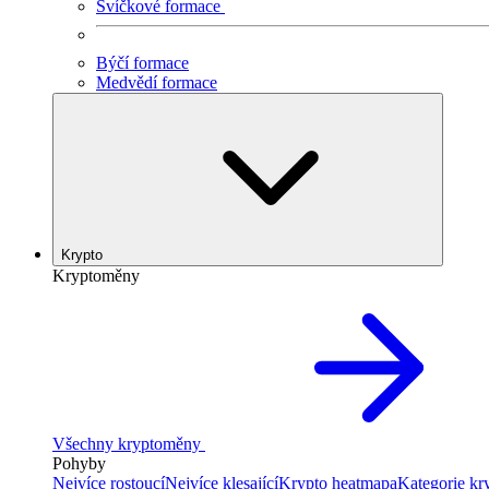
Svíčkové formace
Býčí formace
Medvědí formace
Krypto
Kryptoměny
Všechny kryptoměny
Pohyby
Nejvíce rostoucí
Nejvíce klesající
Krypto heatmapa
Kategorie k