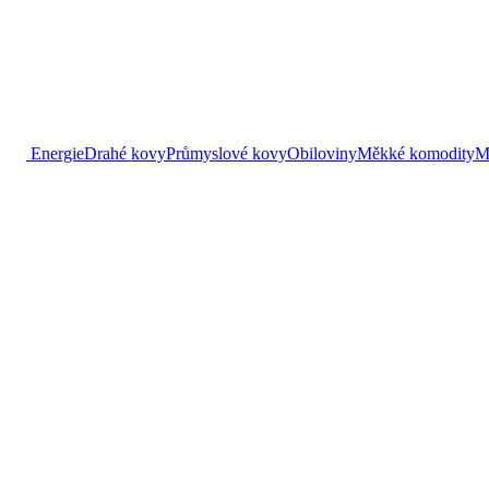
Energie
Drahé kovy
Průmyslové kovy
Obiloviny
Měkké komodity
M