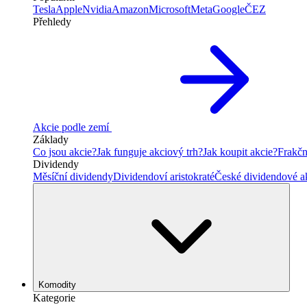
Tesla
Apple
Nvidia
Amazon
Microsoft
Meta
Google
ČEZ
Přehledy
Akcie podle zemí
Základy
Co jsou akcie?
Jak funguje akciový trh?
Jak koupit akcie?
Frakčn
Dividendy
Měsíční dividendy
Dividendoví aristokraté
České dividendové a
Komodity
Kategorie