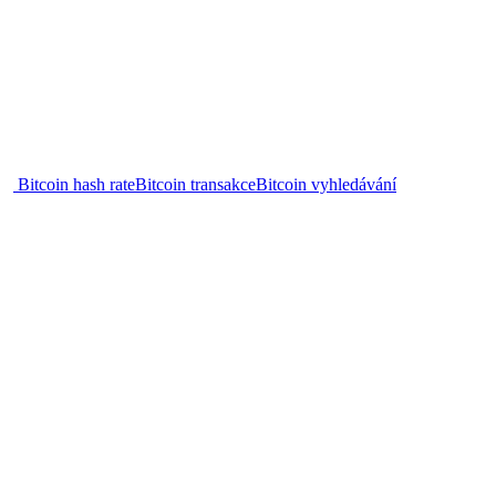
Bitcoin hash rate
Bitcoin transakce
Bitcoin vyhledávání