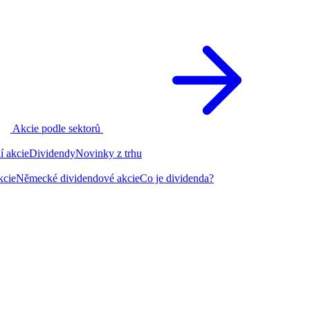
Akcie podle sektorů
í akcie
Dividendy
Novinky z trhu
kcie
Německé dividendové akcie
Co je dividenda?