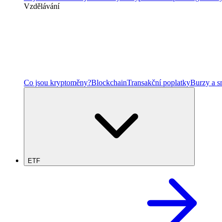
Vzdělávání
Co jsou kryptoměny?
Blockchain
Transakční poplatky
Burzy a 
ETF