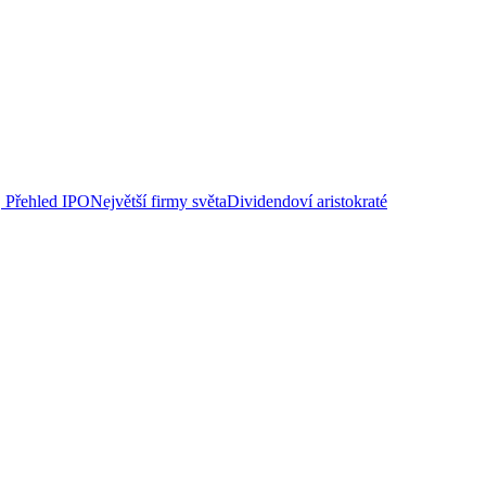
Přehled IPO
Největší firmy světa
Dividendoví aristokraté