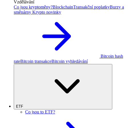
Vzdělávání
Co jsou kryptoměny?
Blockchain
Transakční poplatky
Burzy a
směnárny
Krypto novinky
Bitcoin hash
rate
Bitcoin transakce
Bitcoin vyhledávání
ETF
Co jsou to ETF?