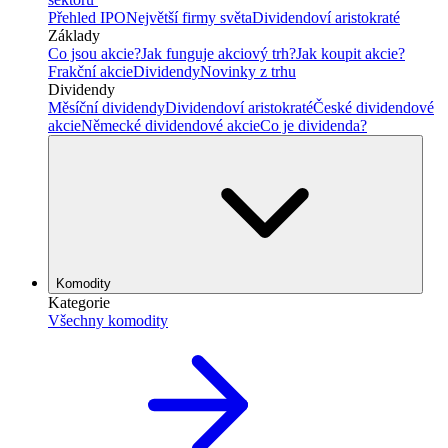
Přehled IPO
Největší firmy světa
Dividendoví aristokraté
Základy
Co jsou akcie?
Jak funguje akciový trh?
Jak koupit akcie?
Frakční akcie
Dividendy
Novinky z trhu
Dividendy
Měsíční dividendy
Dividendoví aristokraté
České dividendové
akcie
Německé dividendové akcie
Co je dividenda?
Komodity
Kategorie
Všechny komodity