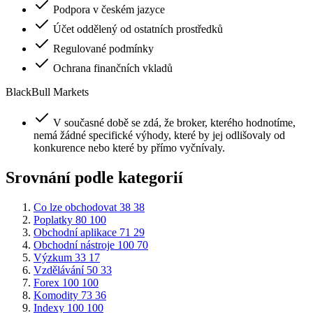
Podpora v českém jazyce
Účet oddělený od ostatních prostředků
Regulované podmínky
Ochrana finančních vkladů
BlackBull Markets
V současné době se zdá, že broker, kterého hodnotíme,
nemá žádné specifické výhody, které by jej odlišovaly od
konkurence nebo které by přímo vyčnívaly.
Srovnání podle kategorií
Co lze obchodovat
38
38
Poplatky
80
100
Obchodní aplikace
71
29
Obchodní nástroje
100
70
Výzkum
33
17
Vzdělávání
50
33
Forex
100
100
Komodity
73
36
Indexy
100
100