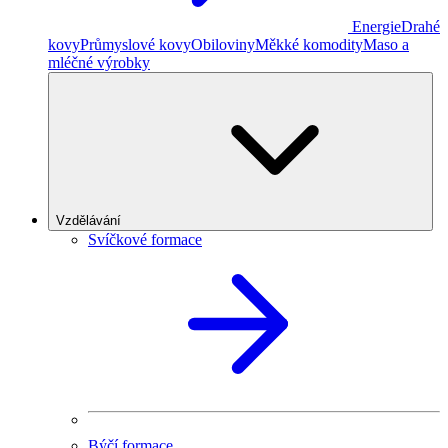
Energie
Drahé
kovy
Průmyslové kovy
Obiloviny
Měkké komodity
Maso a
mléčné výrobky
Vzdělávání
Svíčkové formace
Býčí formace