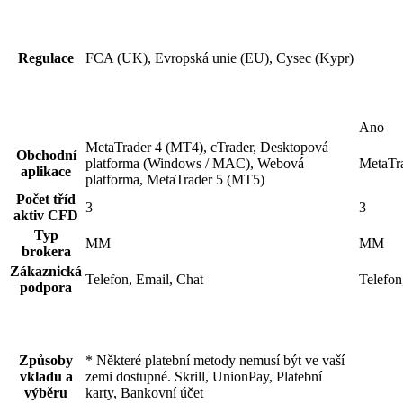
Regulace
FCA (UK), Evropská unie (EU), Cysec (Kypr)
Ano
MetaTrader 4 (MT4), cTrader, Desktopová
Obchodní
platforma (Windows / MAC), Webová
MetaTr
aplikace
platforma, MetaTrader 5 (MT5)
Počet tříd
3
3
aktiv CFD
Typ
MM
MM
brokera
Zákaznická
Telefon, Email, Chat
Telefon
podpora
Způsoby
* Některé platební metody nemusí být ve vaší
vkladu a
zemi dostupné. Skrill, UnionPay, Platební
výběru
karty, Bankovní účet