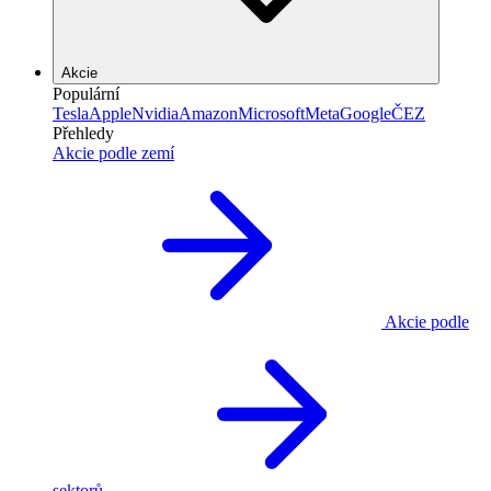
Akcie
Populární
Tesla
Apple
Nvidia
Amazon
Microsoft
Meta
Google
ČEZ
Přehledy
Akcie podle zemí
Akcie podle
sektorů