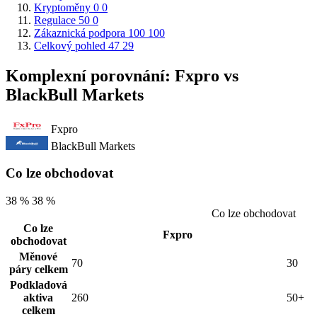
Kryptoměny
0
0
Regulace
50
0
Zákaznická podpora
100
100
Celkový pohled
47
29
Komplexní porovnání: Fxpro vs
BlackBull Markets
Fxpro
BlackBull Markets
Co lze obchodovat
38 %
38 %
Co lze obchodovat
Co lze
Fxpro
obchodovat
Měnové
70
30
páry celkem
Podkladová
aktiva
260
50+
celkem