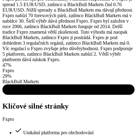
spread 1.5 EUR/USD, zatímco u BlackBull Markets činí 0.76
EUR/USD. Nižší spready u BlackBull Markets mu dávají přednost.
Fxpro nabízí 70 forexových párů, zatímco BlackBull Markets má v
nabídce 30. Širší výběr dává přednost Fxpro. Fxpro byl založen v
roce 2006, zatímco BlackBull Markets funguje od 2014. Delší
tradice Fxpro znamená větší zkušenosti. Tuto výhodu má naopak
BlackBull Markets, zatímco Fxpro ji postrádá. Fxpro je pod
dohledem 3 regulačních orgánů, zatímco BlackBull Markets má 0.
Víc regulací u Fxpro zvyšuje jeho důvěryhodnost. Fxpro podporuje
5 platforem, zatímco BlackBull Markets nabízí 2. Větší výběr
platforem dává náskok Fxpro.
47%
Fxpro
29%
BlackBull Markets
Klíčové silné stránky
Fxpro
Unikátní platforma pro obchodování