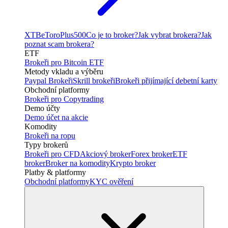
XTB
eToro
Plus500
Co je to broker?
Jak vybrat brokera?
Jak
poznat scam brokera?
ETF
Brokeři pro Bitcoin ETF
Metody vkladu a výběru
Paypal Brokeři
Skrill brokeři
Brokeři přijímající debetní karty
Obchodní platformy
Brokeři pro Copytrading
Demo účty
Demo účet na akcie
Komodity
Brokeři na ropu
Typy brokerů
Brokeři pro CFD
Akciový broker
Forex broker
ETF
broker
Broker na komodity
Krypto broker
Platby & platformy
Obchodní platformy
KYC ověření