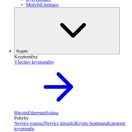
Medvědí formace
Krypto
Kryptoměny
Všechny kryptoměny
Bitcoin
Ethereum
Solana
Pohyby
Nejvíce rostoucí
Nejvíce klesající
Krypto heatmapa
Kategorie
kryptoměn