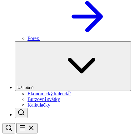
Forex
Užitečné
Ekonomický kalendář
Burzovní svátky
Kalkulačky