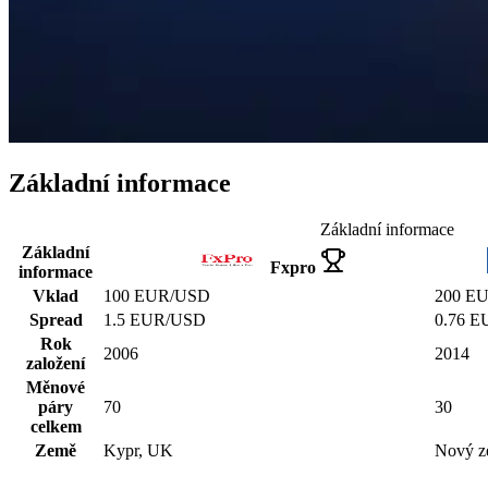
Základní informace
Základní informace
Základní
Fxpro
informace
Vklad
100 EUR/USD
200 E
Spread
1.5 EUR/USD
0.76 
Rok
2006
2014
založení
Měnové
páry
70
30
celkem
Země
Kypr, UK
Nový z