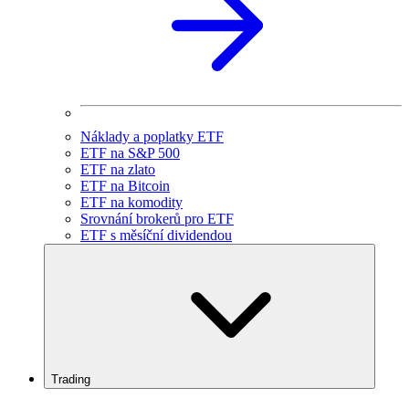
Náklady a poplatky ETF
ETF na S&P 500
ETF na zlato
ETF na Bitcoin
ETF na komodity
Srovnání brokerů pro ETF
ETF s měsíční dividendou
Trading