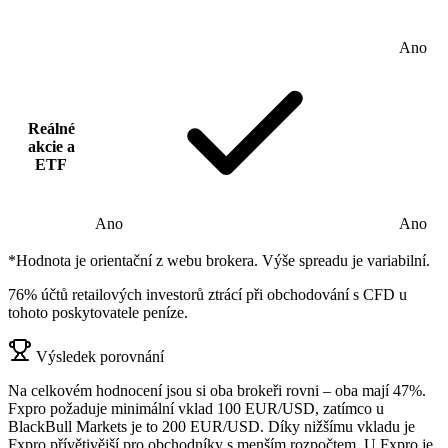
Ano
Reálné
akcie a
ETF
Ano
Ano
*Hodnota je orientační z webu brokera. Výše spreadu je variabilní.
76% účtů retailových investorů ztrácí při obchodování s CFD u
tohoto poskytovatele peníze.
Výsledek porovnání
Na celkovém hodnocení jsou si oba brokeři rovni – oba mají 47%.
Fxpro požaduje minimální vklad 100 EUR/USD, zatímco u
BlackBull Markets je to 200 EUR/USD. Díky nižšímu vkladu je
Fxpro přívětivější pro obchodníky s menším rozpočtem. U Fxpro je