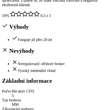
společností. Ujistěte se, že znáte všechna varování a negativní
zkušenosti klientů.
10
%
0,5 z 5
Výhody
Funguje již přes 20 let
Nevýhody
Neregulovaný offshore broker
Vysoký minimální vklad
Základní informace
Počet tříd aktiv CFD
5
Typ brokera
MM
Zákaznická podpora