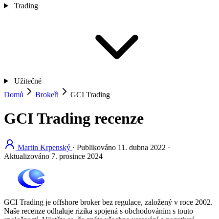
Trading
Užitečné
Domů
Brokeři
GCI Trading
GCI Trading recenze
Martin Krpenský
·
Publikováno
11. dubna 2022
·
Aktualizováno
7. prosince 2024
GCI Trading je offshore broker bez regulace, založený v roce 2002.
Naše recenze odhaluje rizika spojená s obchodováním s touto