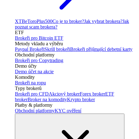
XTB
eToro
Plus500
Co je to broker?
Jak vybrat brokera?
Jak
poznat scam brokera?
ETF
Brokeři pro Bitcoin ETF
Metody vkladu a výběru
Paypal Brokeři
Skrill brokeři
Brokeři přijímající debetní karty
Obchodní platformy
Brokeři pro Copytrading
Demo účty
Demo účet na akcie
Komodity
Brokeři na ropu
Typy brokerů
Brokeři pro CFD
Akciový broker
Forex broker
ETF
broker
Broker na komodity
Krypto broker
Platby & platformy
Obchodní platformy
KYC ověření