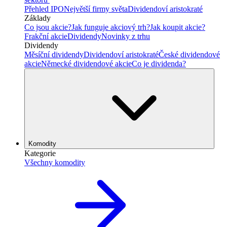
Přehled IPO
Největší firmy světa
Dividendoví aristokraté
Základy
Co jsou akcie?
Jak funguje akciový trh?
Jak koupit akcie?
Frakční akcie
Dividendy
Novinky z trhu
Dividendy
Měsíční dividendy
Dividendoví aristokraté
České dividendové
akcie
Německé dividendové akcie
Co je dividenda?
Komodity
Kategorie
Všechny komodity