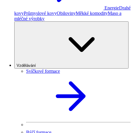
Energie
Drahé
kovy
Průmyslové kovy
Obiloviny
Měkké komodity
Maso a
mléčné výrobky
Vzdělávání
Svíčkové formace
Býčí formace