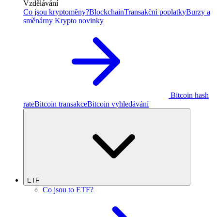
Vzdělávání
Co jsou kryptoměny?
Blockchain
Transakční poplatky
Burzy a
směnárny
Krypto novinky
Bitcoin hash
rate
Bitcoin transakce
Bitcoin vyhledávání
ETF
Co jsou to ETF?