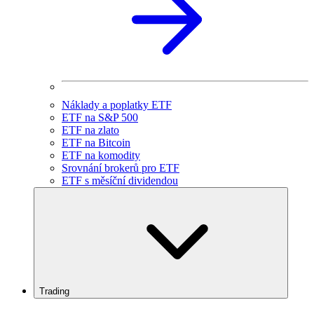
Náklady a poplatky ETF
ETF na S&P 500
ETF na zlato
ETF na Bitcoin
ETF na komodity
Srovnání brokerů pro ETF
ETF s měsíční dividendou
Trading