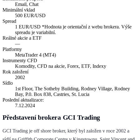
Email, Chat
Minimální vklad
500 EUR/USD
Spread
1 EUR/USD *Hodnota je orientační z webu brokera. Výše
spreadu je variabilní.
Reálné akcie a ETF
—
Platformy
MetaTrader 4 (MT4)
Instrumenty CFD
Komodity, CFD na akcie, Forex, ETF, Indexy
Rok založení
2002
Sídlo
1st Floor, The Sotheby Building, Rodney Village, Rodney
Bay, P.0. Box 838, Castries, St. Lucia
Poslední aktualizace:
7.12.2024
Představení brokera GCI Trading
GCI Trading je off shore broker, který byl založen v roce 2002 a
sídlí na Griffith Corporate Centre v Kingstownu, Saint Vincent and