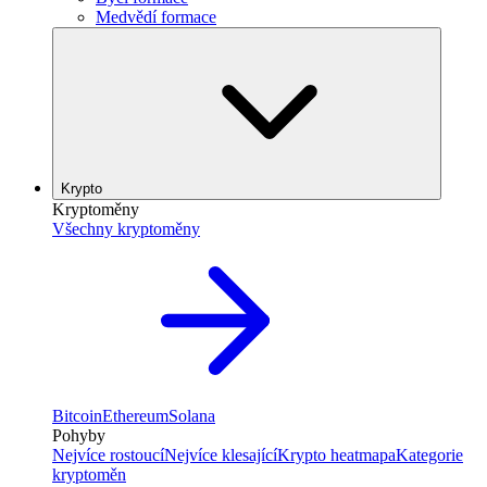
Medvědí formace
Krypto
Kryptoměny
Všechny kryptoměny
Bitcoin
Ethereum
Solana
Pohyby
Nejvíce rostoucí
Nejvíce klesající
Krypto heatmapa
Kategorie
kryptoměn