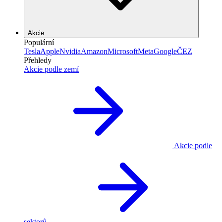
Akcie
Populární
Tesla
Apple
Nvidia
Amazon
Microsoft
Meta
Google
ČEZ
Přehledy
Akcie podle zemí
Akcie podle
sektorů