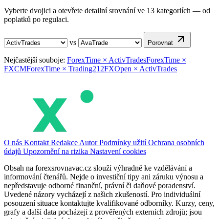
Vyberte dvojici a otevřete detailní srovnání ve 13 kategoriích — od
poplatků po regulaci.
vs
Porovnat
Nejčastější souboje:
ForexTime × ActivTrades
ForexTime ×
FXCM
ForexTime × Trading212
FXOpen × ActivTrades
O nás
Kontakt
Redakce
Autor
Podmínky užití
Ochrana osobních
údajů
Upozornění na rizika
Nastavení cookies
Obsah na forexsrovnavac.cz slouží výhradně ke vzdělávání a
informování čtenářů. Nejde o investiční tipy ani záruku výnosu a
nepředstavuje odborné finanční, právní či daňové poradenství.
Uvedené názory vycházejí z našich zkušeností. Pro individuální
posouzení situace kontaktujte kvalifikované odborníky. Kurzy, ceny,
grafy a další data pocházejí z prověřených externích zdrojů; jsou