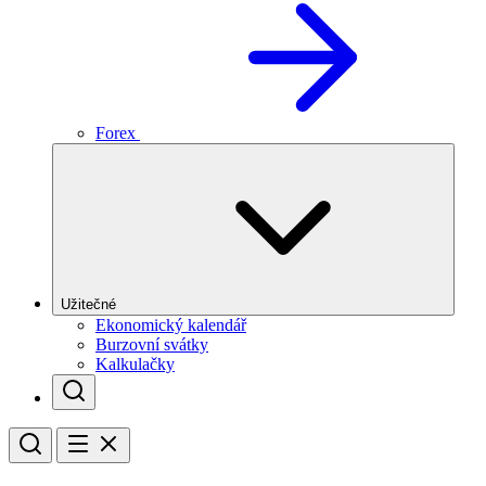
Forex
Užitečné
Ekonomický kalendář
Burzovní svátky
Kalkulačky