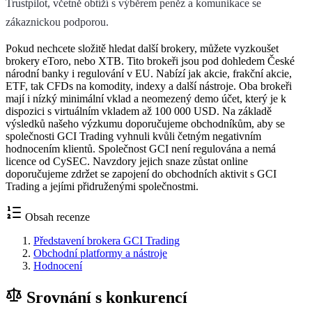
Trustpilot, včetně obtíží s výběrem peněz a komunikace se
zákaznickou podporou.
Pokud nechcete složitě hledat další brokery, můžete vyzkoušet
brokery eToro, nebo XTB. Tito brokeři jsou pod dohledem České
národní banky i regulování v EU. Nabízí jak akcie, frakční akcie,
ETF, tak CFDs na komodity, indexy a další nástroje. Oba brokeři
mají i nízký minimální vklad a neomezený demo účet, který je k
dispozici s virtuálním vkladem až 100 000 USD. Na základě
výsledků našeho výzkumu doporučujeme obchodníkům, aby se
společnosti GCI Trading vyhnuli kvůli četným negativním
hodnocením klientů. Společnost GCI není regulována a nemá
licence od CySEC. Navzdory jejich snaze zůstat online
doporučujeme zdržet se zapojení do obchodních aktivit s GCI
Trading a jejími přidruženými společnostmi.
Obsah recenze
Představení brokera GCI Trading
Obchodní platformy a nástroje
Hodnocení
Srovnání s konkurencí