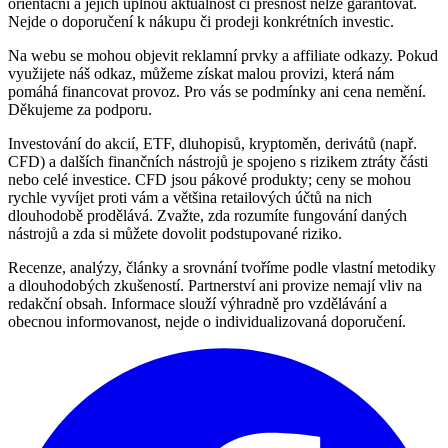
orientační a jejich úplnou aktuálnost či přesnost nelze garantovat.
Nejde o doporučení k nákupu či prodeji konkrétních investic.
Na webu se mohou objevit reklamní prvky a affiliate odkazy. Pokud
využijete náš odkaz, můžeme získat malou provizi, která nám
pomáhá financovat provoz. Pro vás se podmínky ani cena nemění.
Děkujeme za podporu.
Investování do akcií, ETF, dluhopisů, kryptoměn, derivátů (např.
CFD) a dalších finančních nástrojů je spojeno s rizikem ztráty části
nebo celé investice. CFD jsou pákové produkty; ceny se mohou
rychle vyvíjet proti vám a většina retailových účtů na nich
dlouhodobě prodělává. Zvažte, zda rozumíte fungování daných
nástrojů a zda si můžete dovolit podstupované riziko.
Recenze, analýzy, články a srovnání tvoříme podle vlastní metodiky
a dlouhodobých zkušeností. Partnerství ani provize nemají vliv na
redakční obsah. Informace slouží výhradně pro vzdělávání a
obecnou informovanost, nejde o individualizovaná doporučení.